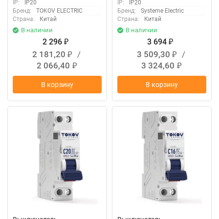
IP:
IP20
IP:
IP20
Бренд:
TOKOV ELECTRIC
Бренд:
Systeme Electric
Страна:
Китай
Страна:
Китай
В наличии
В наличии
2 296
3 694
₽
₽
2 181,20
/
3 509,30
/
₽
₽
2 066,40
3 324,60
₽
₽
В корзину
В корзину