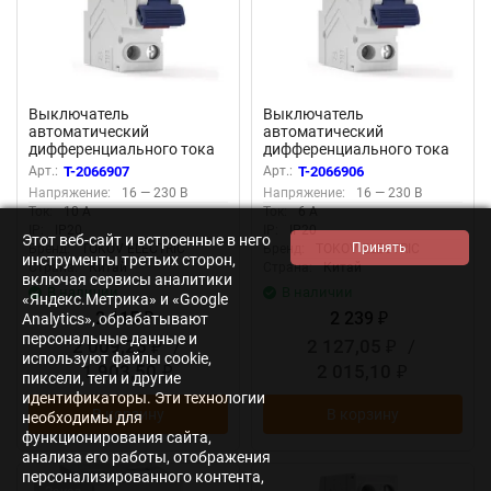
Выключатель
Выключатель
автоматический
автоматический
дифференциального тока
дифференциального тока
2п (1P+N) C 10А 30мА тип
2п (1P+N) C 6А 30мА тип AС
Арт.:
T-2066907
Арт.:
T-2066906
AС 6кА PRIZMA 18мм
6кА PRIZMA 18мм TOKOV
Напряжение:
16 — 230 В
Напряжение:
16 — 230 В
TOKOV ELECTRIC TKE-PZ60-
ELECTRIC TKE-PZ60-RCBO-
Ток:
10 А
Ток:
6 А
RCBO-1-10-30-AС
1-6-30-AС
IP:
IP20
IP:
IP20
Этот веб-сайт и встроенные в него
Бренд:
TOKOV ELECTRIC
Бренд:
TOKOV ELECTRIC
инструменты третьих сторон,
Страна:
Китай
Страна:
Китай
включая сервисы аналитики
В наличии
В наличии
«Яндекс.Метрика» и «Google
2 115
2 239
Analytics», обрабатывают
₽
₽
персональные данные и
2 009,25
/
2 127,05
/
₽
₽
используют файлы cookie,
1 903,50
2 015,10
₽
₽
пиксели, теги и другие
идентификаторы. Эти технологии
В корзину
В корзину
необходимы для
функционирования сайта,
анализа его работы, отображения
персонализированного контента,