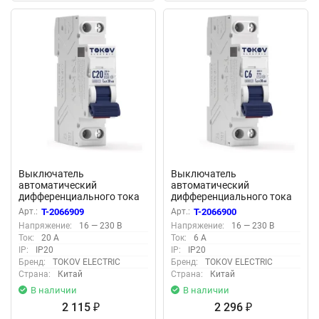
Выключатель
Выключатель
автоматический
автоматический
дифференциального тока
дифференциального тока
2п (1P+N) C 20А 30мА тип
2п (1P+N) C 6А 30мА тип A
Арт.:
T-2066909
Арт.:
T-2066900
AС 6кА PRIZMA 18мм
6кА PRIZMA 18мм TOKOV
Напряжение:
16 — 230 В
Напряжение:
16 — 230 В
TOKOV ELECTRIC TKE-PZ60-
ELECTRIC TKE-PZ60-RCBO-
Ток:
20 А
Ток:
6 А
RCBO-1-20-30-AС
1-6-30-A
IP:
IP20
IP:
IP20
Бренд:
TOKOV ELECTRIC
Бренд:
TOKOV ELECTRIC
Страна:
Китай
Страна:
Китай
В наличии
В наличии
2 115
2 296
₽
₽