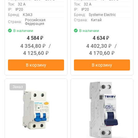
КЭАЗ 333145
C9D33632
Ток:
32 А
Ток:
32 А
IP:
IP20
IP:
IP20
Бренд:
КЭАЗ
Бренд:
Systeme Electric
Российская
Страна:
Китай
Страна:
Федерация
В наличии
В наличии
4 584
4 634
₽
₽
4 354,80
/
4 402,30
/
₽
₽
4 125,60
4 170,60
₽
₽
В корзину
В корзину
Заказ