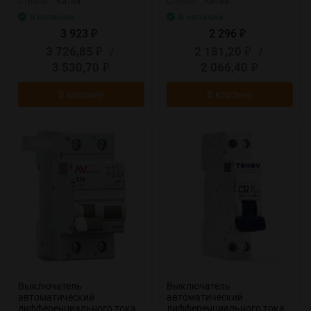
Страна:
Китай
Страна:
Китай
В наличии
В наличии
3 923
2 296
₽
₽
3 726,85
/
2 181,20
/
₽
₽
3 530,70
2 066,40
₽
₽
В корзину
В корзину
Заказ
Выключатель
Выключатель
автоматический
автоматический
дифференциального тока
дифференциального тока