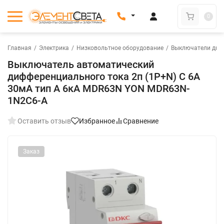
0
Главная
/
Электрика
/
Низковольтное оборудование
/
Выключатели диф
Выключатель автоматический
дифференциального тока 2п (1P+N) C 6А
30мА тип A 6кА MDR63N YON MDR63N-
1N2C6-A
Оставить отзыв
Избранное
Сравнение
Заказ