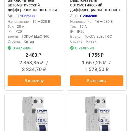
Выключатель
Выключатель
автоматический
автоматический
дифференциального тока
дифференциального тока
2п (1P+N) C 20А 30мА тип A
2п (1P+N) C 16А 30мА тип
Арт.:
T-2066903
Арт.:
T-2066908
6кА PRIZMA 18мм TOKOV
AС 6кА PRIZMA 18мм
Напряжение:
16 — 230 В
Напряжение:
16 — 230 В
ELECTRIC TKE-PZ60-RCBO-
TOKOV ELECTRIC TKE-PZ60-
Ток:
20 А
Ток:
16 А
1-20-30-A
RCBO-1-16-30-AС
IP:
IP20
IP:
IP20
Бренд:
TOKOV ELECTRIC
Бренд:
TOKOV ELECTRIC
Страна:
Китай
Страна:
Китай
В наличии
В наличии
2 483
1 755
₽
₽
2 358,85
/
1 667,25
/
₽
₽
2 234,70
1 579,50
₽
₽
В корзину
В корзину