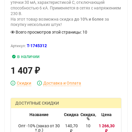
утечки 30 мА, характеристикой C, отключающей
способностью 6 кА. Применяется в сетях с напряжением
230 В.
На этот товар возможна скидка
до 10% и более
за
покупку нескольких штук!
Всего просмотров этой страницы:
10
T-1745312
Артикул:
в наличии
1 407
₽
Скидки
Доставка и Оплата
ДОСТУПНЫЕ СКИДКИ
Название
Скидка
Скидка,
Цена
%
Опт -10% (заказ от 30
140,70
10
1 266,30
т.р.)
₽
₽