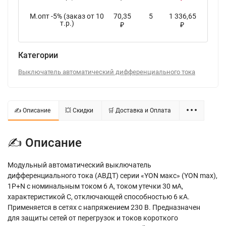
М.опт -5% (заказ от 10
70,35
5
1 336,65
т.р.)
₽
₽
Категории
Выключатель автоматический дифференциального тока
✍ Описание
💥 Скидки
🛒 Доставка и Оплата
✍ Описание
Модульный автоматический выключатель
дифференциального тока (АВДТ) серии «YON макс» (YON max),
1P+N с номинальным током 6 А, током утечки 30 мА,
характеристикой C, отключающей способностью 6 кА.
Применяется в сетях с напряжением 230 В. Предназначен
для защиты сетей от перегрузок и токов короткого