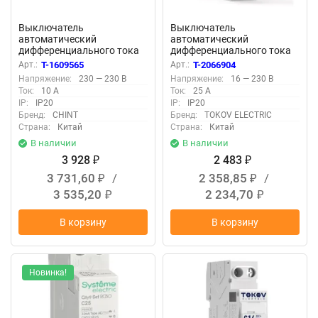
Выключатель
Выключатель
автоматический
автоматический
дифференциального тока
дифференциального тока
1п+N C 10А 30мА тип A 6кА
2п (1P+N) C 25А 30мА тип A
Арт.:
T-1609565
Арт.:
T-2066904
NB1L (36мм) (R) CHINT
6кА PRIZMA 18мм TOKOV
Напряжение:
230 — 230 В
Напряжение:
16 — 230 В
203017
ELECTRIC TKE-PZ60-RCBO-
Ток:
10 А
Ток:
25 А
1-25-30-A
IP:
IP20
IP:
IP20
Бренд:
CHINT
Бренд:
TOKOV ELECTRIC
Страна:
Китай
Страна:
Китай
В наличии
В наличии
3 928
2 483
₽
₽
3 731,60
/
2 358,85
/
₽
₽
3 535,20
2 234,70
₽
₽
В корзину
В корзину
Новинка!