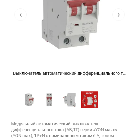
‹
›
Выключатель автоматический дифференциального тока 2п (1P+N) C 6А 30мА тип A 6кА MDR63N YON MDR63N-1N2C6-A - фото 5
Выключатель автоматический дифференциального тока 2п (1P+N) C 6А 30мА тип A 6кА MDR63N YON MDR63N-1N2C6-A - фото
Модульный автоматический выключатель
дифференциального тока (АВДТ) серии «YON макс»
(YON max), 1P+N с номинальным током 6 А, током