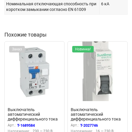
Номинальная отключающая способность при
6 кА
коротком замыкании согласно EN 61009
Похожие товары
Заказ
Новинка!
Выключатель
Выключатель
автоматический
автоматический
дифференциального тока
дифференциального тока
2п C 32А 30мА тип A 6кА
2п (1P+N) C 32А 30мА тип
Арт.:
T-1689584
Арт.:
T-2027746
OptiDin D63-22C32-A УЗ
AC 4.5кА City9 18мм SE
Напряжение:
230 — 230 В
Напряжение:
16 — 230 В