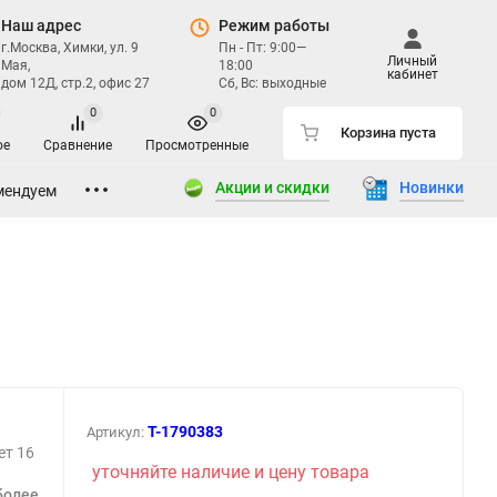
Наш адрес
Режим работы
г.Москва, Химки, ул. 9
Пн - Пт: 9:00—
Личный
Мая,
18:00
кабинет
дом 12Д, стр.2, офис 27
Сб, Вс: выходные
0
0
Корзина пуста
ое
Сравнение
Просмотренные
Акции и скидки
Новинки
мендуем
T-1790383
Артикул:
ет 16
уточняйте наличие и цену товара
более