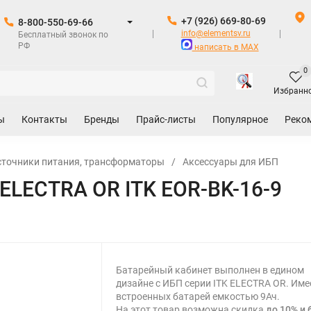
+7 (926) 669-80-69
8-800-550-69-66
info@elementsv.ru
Бесплатный звонок по
РФ
написать в MAX
0
Избранн
ы
Контакты
Бренды
Прайс-листы
Популярное
Реко
сточники питания, трансформаторы
/
Аксессуары для ИБП
ELECTRA OR ITK EOR-BK-16-9
Батарейный кабинет выполнен в едином
дизайне с ИБП серии ITK ELECTRA OR. Име
встроенных батарей емкостью 9Ач.
На этот товар возможна скидка
до 10% и 