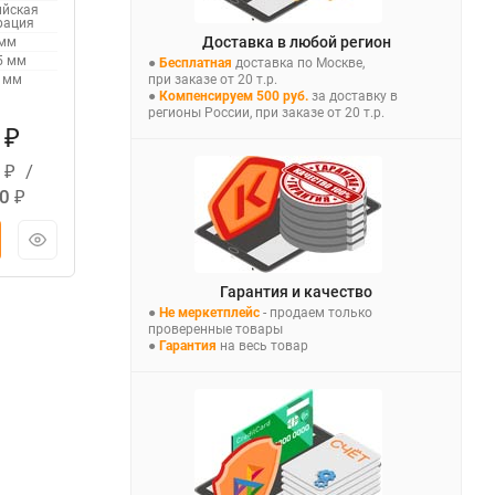
ийская
рация
Доставка в любой регион
 мм
5 мм
●
Бесплатная
доставка по Москве,
при заказе от 20 т.р.
1 мм
●
Компенсируем 500 руб.
за доставку в
регионы России, при заказе от 20 т.р.
5
₽
5
/
₽
50
₽
Гарантия и качество
●
Не меркетплейс
- продаем только
проверенные товары
●
Гарантия
на весь товар