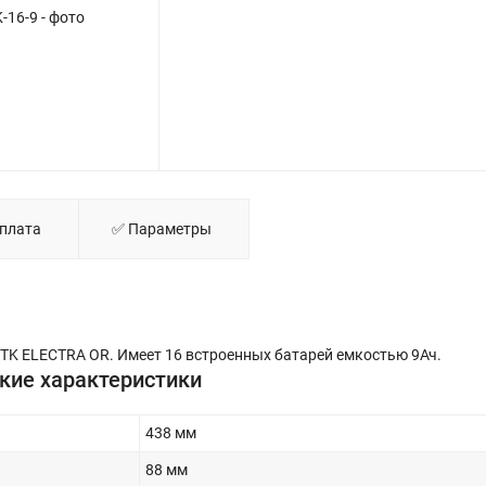
16-9 - фото
Кабинет батарейный 16х9AH ELECTRA OR ITK
Оплата
✅ Параметры
ITK ELECTRA OR. Имеет 16 встроенных батарей емкостью 9Ач.
кие характеристики
438 мм
88 мм