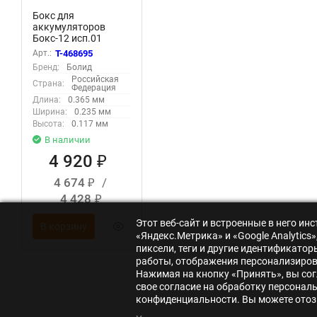
Бокс для
аккумуляторов
Бокс-12 исп.01
(Бокс-12/34М5-Р)
Арт.:
T-468695
Болид 231145
Бренд:
Болид
Российская
Страна:
Федерация
Длина:
0.365 мм
Ширина:
0.235 мм
Высота:
0.117 мм
В наличии
4 920
₽
4 674
/
₽
4 428
₽
Этот веб-сайт и встроенные в него и
В корзину
«Яндекс.Метрика» и «Google Analytic
пиксели, теги и другие идентификато
работы, отображения персонализирова
Нажимая на кнопку «Принять», вы сог
свое согласие на обработку персонал
конфиденциальности. Вы можете отозв