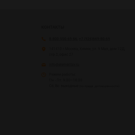
КОНТАКТЫ
8-800-550-69-66
,
+7 (926)669-80-69
141410 г.Москва, Химки, ул. 9 Мая, дом 12Д,
стр.2, офис 27
info@elementsv.ru
Режим работы:
Пн - Пт: 9:00—18:00
Сб, Вс: выходные
(по предв. договоренности)