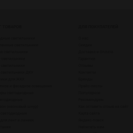
Г ТОВАРОВ
ДЛЯ ПОКУПАТЕЛЕЙ
одные светильники
О нас
енные светильники
Скидки
ие светильники
Доставка и Оплата
 светильники
Гарантии
 светильники
Отзывы
 светильники ДКУ
Контакты
ники для ЖКХ
Бренды
тное и фасадное освещение
Прайс-листы
оры светодиодные
Популярное
ветодиодные
Рекомендуем
еон (неоновый шнур)
Как оставить отзыв на сайт
 светодиодные
Карта сайта
для лент и линеек
Яндекс-поиск
итания
Написать нам