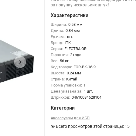
за покупку нескольких штук!
Характеристики
Ширина:
0.58 мм
Длина:
0.84 мм
Ед.изм.:
шт.
Бренд:
ITK
Серия:
ELECTRA OR
Гарантия:
2 года
›
Вес:
56 кг
Код товара:
EOR-BK-16-9
Высота:
0.24 мм
Страна:
Китай
Норма упаковки:
1
Цена указана за:
1 шт.
Штрихкод:
04610084628104
Категории
Аксессуары для ИБП
Всего просмотров этой страницы:
15