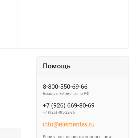
 EOR-BK-16-9 - фото 2
Кабинет батарейный 16х9AH ELECT
Помощь
8-800-550-69-66
Бесплатный звонок по РФ
+7 (926) 669-80-69
+7 (925) 485-22-85
info@elementsv.ru
Если у вас возникли вопросы при