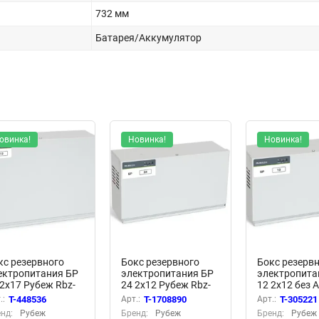
732 мм
Батарея/Аккумулятор
овинка!
Новинка!
Новинка!
кс резервного
Бокс резервного
Бокс резерв
ектропитания БР
электропитания БР
электропита
 2х17 Рубеж Rbz-
24 2х12 Рубеж Rbz-
12 2х12 без 
5568
045579
АКБ 2х12А.ч
.:
T-448536
Арт.:
T-1708890
Арт.:
T-305221
бел. Рубеж R
нд:
Рубеж
Бренд:
Рубеж
Бренд:
Рубеж
045567