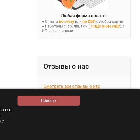
Любая форма оплаты
● Оплата
по счёту
или
по СБП
с любой карты
● Работаем с юр. лицами (
с НДС и без НДС
), с
ИП и физ.лицами
Отзывы о нас
Смотреть все отзывы о нас
за его
.
те