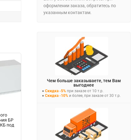
оформлении заказа, обратитесь по
указанным контактам.
Чем больше заказываете, тем Вам
выгоднее
●
Скидка -5%
при заказе от 10 т.р.
●
Скидка -10%
и более, при заказе от 30 т.р.
ного
ния БР
АКБ под
 12В
bz-