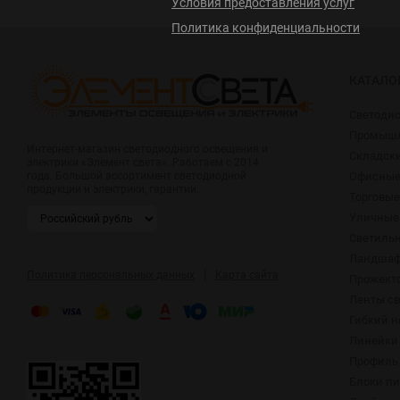
Условия предоставления услуг
Политика конфиденциальности
КАТАЛО
Светоди
Промышл
Интернет-магазин светодиодного освещения и
Складск
электрики «Элемент света». Работаем с 2014
Офисные
года. Большой ассортимент светодиодной
продукции и электрики, гарантии.
Торговые
Уличные
Светиль
Ландшаф
|
Политика персональных данных
Карта сайта
Прожект
Ленты с
Гибкий н
Линейки
Профиль 
Блоки п