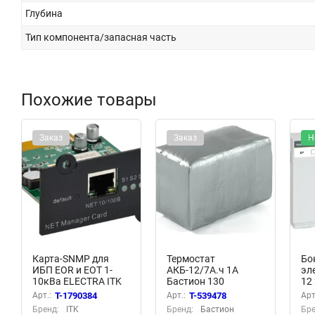
Глубина
Тип компонента/запасная часть
Похожие товары
Заказ
Заказ
Н
Карта-SNMP для
Термостат
Бо
ИБП EOR и EOT 1-
АКБ-12/7А.ч 1А
эл
10кВа ELECTRA ITK
Бастион 130
12
EOR-SNMP
04
Арт.:
T-1790384
Арт.:
T-539478
Арт
Бренд:
ITK
Бренд:
Бастион
Бре