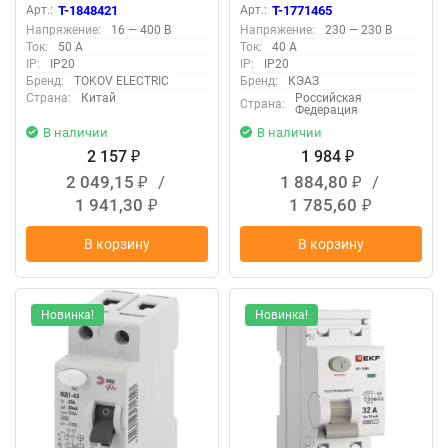
тип AC 6кА PRIZMA TOKOV
4.5кА OptiDin DM63-2240
Арт.:
T-1848421
Арт.:
T-1771465
ELECTRIC TKE-PZ60-RCDM-
УХЛ4 КЭАЗ 343889
Напряжение:
16 — 400 В
Напряжение:
230 — 230 В
4-50-30-AC
Ток:
50 А
Ток:
40 А
IP:
IP20
IP:
IP20
Бренд:
TOKOV ELECTRIC
Бренд:
КЭАЗ
Страна:
Китай
Российская
Страна:
Федерация
В наличии
В наличии
2 157
1 984
₽
₽
2 049,15
/
1 884,80
/
₽
₽
1 941,30
1 785,60
₽
₽
В корзину
В корзину
Новинка!
Новинка!