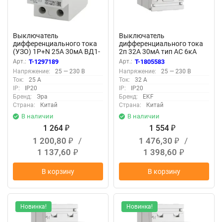
Выключатель
Выключатель
дифференциального тока
дифференциального тока
(УЗО) 1P+N 25А 30мА ВД1-
2п 32А 30мА тип AC 6кА
63 Pro NO-902-24 ЭРА
ВД-100N электромех.
Арт.:
T-1297189
Арт.:
T-1805583
Б0031714
PROxima EKF E1026M3230
Напряжение:
25 — 230 В
Напряжение:
25 — 230 В
Ток:
25 А
Ток:
32 А
IP:
IP20
IP:
IP20
Бренд:
Эра
Бренд:
EKF
Страна:
Китай
Страна:
Китай
В наличии
В наличии
1 264
1 554
₽
₽
1 200,80
/
1 476,30
/
₽
₽
1 137,60
1 398,60
₽
₽
В корзину
В корзину
Новинка!
Новинка!