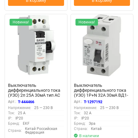
В корзину
В корзину
Новинка!
Новинка!
Выключатель
Выключатель
дифференциального тока
дифференциального тока
(УЗО) 2п 25А 30мА тип AC
(УЗО) 1P+N 32А 30мА ВД1-
Basic электрон.EKF elcb-2-
63 Pro NO-902-27 ЭРА
Арт.:
T-444466
Арт.:
T-1297192
25-30e-sim
Б0031876
Напряжение:
25 — 230 В
Напряжение:
25 — 230 В
Ток:
25 А
Ток:
32 А
IP:
IP20
IP:
IP20
Бренд:
EKF
Бренд:
Эра
Китай Российская
Страна:
Китай
Страна:
Федерация
В наличии