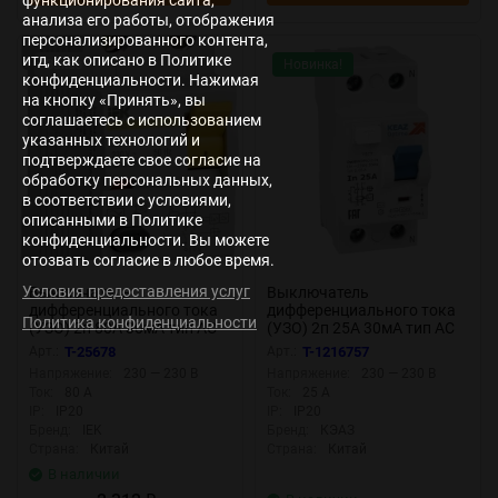
анализа его работы, отображения
персонализированного контента,
итд, как описано в Политике
Заказ
Новинка!
конфиденциальности. Нажимая
на кнопку «Принять», вы
соглашаетесь с использованием
указанных технологий и
подтверждаете свое согласие на
обработку персональных данных,
в соответствии с условиями,
описанными в Политике
конфиденциальности. Вы можете
отозвать согласие в любое время.
Условия предоставления услуг
Выключатель
Выключатель
дифференциального тока
дифференциального тока
Политика конфиденциальности
(УЗО) 2п 80А 30мА тип AC
(УЗО) 2п 25А 30мА тип AC
ВД1-63 KARAT IEK MDV10-
OptiDin DМ63-2225 AC УХЛ4
Арт.:
T-25678
Арт.:
T-1216757
2-080-030
КЭАЗ 254166
Напряжение:
230 — 230 В
Напряжение:
230 — 230 В
Ток:
80 А
Ток:
25 А
IP:
IP20
IP:
IP20
Бренд:
IEK
Бренд:
КЭАЗ
Страна:
Китай
Страна:
Китай
В наличии