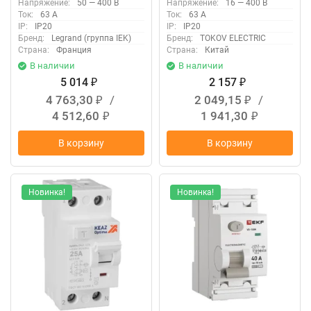
Напряжение:
50 — 400 В
Напряжение:
16 — 400 В
4-63-30-AC
Ток:
63 А
Ток:
63 А
IP:
IP20
IP:
IP20
Бренд:
Legrand (группа IEK)
Бренд:
TOKOV ELECTRIC
Страна:
Франция
Страна:
Китай
В наличии
В наличии
5 014
2 157
₽
₽
4 763,30
/
2 049,15
/
₽
₽
4 512,60
1 941,30
₽
₽
В корзину
В корзину
Новинка!
Новинка!