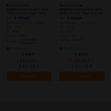
Выключатель
Выключатель
дифференциального тока
дифференциального тока
(УЗО) 2п 25А 30мА тип A
(УЗО) 2п 25А 30мА 6кА тип
4.5кА OptiDin DM63-2225
AC ВД3-63 KARAT IEK
Арт.:
T-1771462
Арт.:
T-1629441
УХЛ4 КЭАЗ 343912
MDV20-2-025-030
Напряжение:
230 — 230 В
Напряжение:
50 — 230 В
Ток:
25 А
Ток:
25 А
IP:
IP20
IP:
IP20
Бренд:
КЭАЗ
Бренд:
IEK
Российская
Страна:
Китай
Страна:
Федерация
В наличии
В наличии
2 664
1 413
₽
₽
2 530,80
/
1 342,35
/
₽
₽
2 397,60
1 271,70
₽
₽
В корзину
В корзину