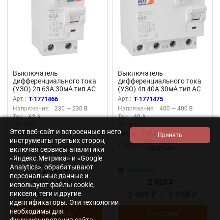
Выключатель
Выключатель
дифференциального тока
дифференциального тока
(УЗО) 2п 63А 30мА тип AC
(УЗО) 4п 40А 30мА тип AC
4.5кА OptiDin DM63-2263
4.5кА OptiDin DM63-4240
Арт.:
T-1771466
Арт.:
T-1771475
УХЛ4 КЭАЗ 343890
УХЛ4 КЭАЗ 343892
Напряжение:
230 — 230 В
Напряжение:
400 — 400 В
Ток:
63 А
Ток:
40 А
IP:
IP20
IP:
IP20
Этот веб-сайт и встроенные в него
Бренд:
КЭАЗ
Бренд:
КЭАЗ
инструменты третьих сторон,
Российская
Российская
Страна:
Страна:
Федерация
Федерация
включая сервисы аналитики
«Яндекс.Метрика» и «Google
В наличии
Analytics», обрабатывают
2 343
В наличии
₽
персональные данные и
2 620
2 225,85
/
₽
₽
используют файлы cookie,
пиксели, теги и другие
2 108,70
2 489
/
2 358
₽
₽
₽
идентификаторы. Эти технологии
необходимы для
В корзину
В корзину
функционирования сайта,