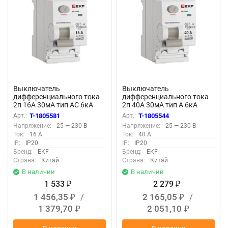
Выключатель
Выключатель
дифференциального тока
дифференциального тока
2п 16А 30мА тип AC 6кА
2п 40А 30мА тип A 6кА
ВД-100N электромех.
ВД-100N электромех.
Арт.:
T-1805581
Арт.:
T-1805544
PROxima EKF E1026M1630
PROxima EKF E1026MA4030
Напряжение:
25 — 230 В
Напряжение:
25 — 230 В
Ток:
16 А
Ток:
40 А
IP:
IP20
IP:
IP20
Бренд:
EKF
Бренд:
EKF
Страна:
Китай
Страна:
Китай
В наличии
В наличии
1 533
2 279
₽
₽
1 456,35
/
2 165,05
/
₽
₽
1 379,70
2 051,10
₽
₽