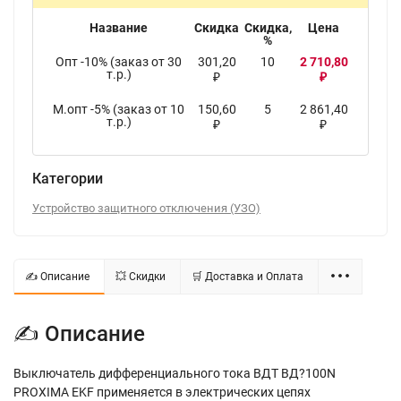
Название
Скидка
Скидка,
Цена
%
Опт -10% (заказ от 30
301,20
10
2 710,80
т.р.)
₽
₽
М.опт -5% (заказ от 10
150,60
5
2 861,40
т.р.)
₽
₽
Категории
Устройство защитного отключения (УЗО)
✍ Описание
💥 Скидки
🛒 Доставка и Оплата
✍ Описание
Выключатель дифференциального тока ВДТ ВД?100N
PROXIMA EKF применяется в электрических цепях