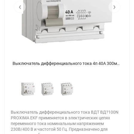
‹
›
Выключатель дифференциального тока 4п 40А 300мА тип AC 6кА ВД-100N электромех. PROxima EKF E1046M40300 - фото 3
Выключатель дифференциального тока 4п 40А 300мА тип AC 6кА ВД-100N электромех. PROxima EKF E1046M40300 - фото
Выключатель дифференциального тока ВДТ ВД?100N
PROXIMA EKF применяется в электрических цепях
переменного тока номинальным напряжением
230В/400 В и частотой 50 Гц. Предназначено для