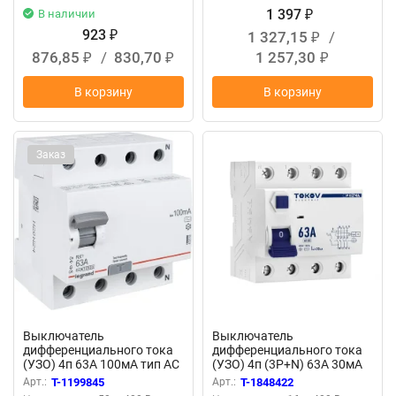
1 397
В наличии
₽
923
1 327,15
/
₽
₽
876,85
/
830,70
1 257,30
₽
₽
₽
В корзину
В корзину
Заказ
Выключатель
Выключатель
дифференциального тока
дифференциального тока
(УЗО) 4п 63А 100мА тип AC
(УЗО) 4п (3P+N) 63А 30мА
RX3 ИЭК Leg 402068
тип AC 6кА PRIZMA TOKOV
Арт.:
T-1199845
Арт.:
T-1848422
ELECTRIC TKE-PZ60-RCDM-