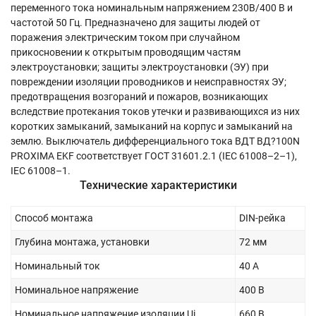
переменного тока номинальным напряжением 230В/400 В и
частотой 50 Гц. Предназначено для защиты людей от
поражения электрическим током при случайном
прикосновении к открытым проводящим частям
электроустановки; защиты электроустановки (ЭУ) при
повреждении изоляции проводников и неисправностях ЭУ;
предотвращения возгораний и пожаров, возникающих
вследствие протекания токов утечки и развивающихся из них
коротких замыканий, замыканий на корпус и замыканий на
землю. Выключатель дифференциального тока ВДТ ВД?100N
PROXIMA EKF соответствует ГОСТ 31601.2.1 (IEC 61008–2–1),
IEC 61008–1.
Технические характеристики
Способ монтажа
DIN-рейка
Глубина монтажа, установки
72 мм
Номинальный ток
40 А
Номинальное напряжение
400 В
Номинальное напряжение изоляции Ui
660 В