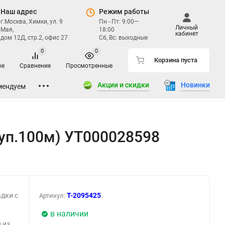
Наш адрес
Режим работы
г.Москва, Химки, ул. 9
Пн - Пт: 9:00—
Личный
Мая,
18:00
кабинет
дом 12Д, стр.2, офис 27
Сб, Вс: выходные
0
0
Корзина пуста
ое
Сравнение
Просмотренные
Акции и скидки
Новинки
мендуем
(уп.100м) УТ000028598
дки с
T-2095425
Артикул:
в наличии
 из