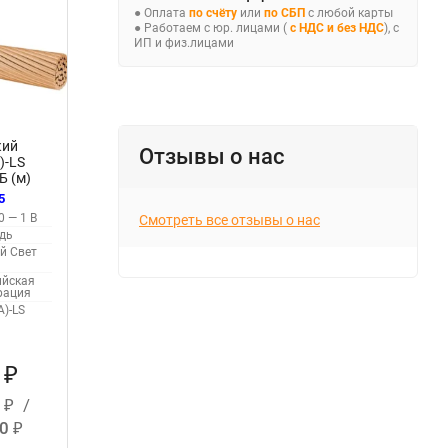
● Оплата
по счёту
или
по СБП
с любой карты
● Работаем с юр. лицами (
с НДС и без НДС
), с
ИП и физ.лицами
кий
Отзывы о нас
)-LS
Б (м)
3
5
0 — 1 В
Смотреть все отзывы о нас
дь
й Свет
ийская
рация
А)-LS
9
₽
5
/
₽
10
₽