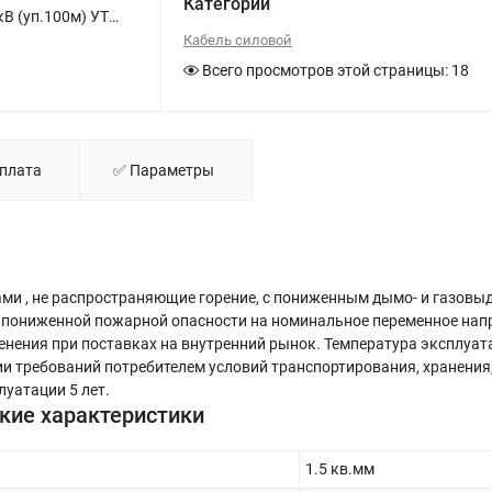
Категории
Кабель TOKOV ELECTRIC ВВГнг(А)-LS 5х1.5 ОК (N PE) 0.66кВ (уп.100м) УТ000028598 - фото
Кабель силовой
Всего просмотров этой страницы:
18
Оплата
✅ Параметры
ми , не распространяющие горение, с пониженным дымо- и газовы
а пониженной пожарной опасности на номинальное переменное на
нения при поставках на внутренний рынок. Температура эксплуат
нии требований потребителем условий транспортирования, хранения
уатации 5 лет.
кие характеристики
1.5 кв.мм