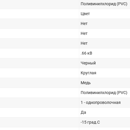
Поливинилхлорид (PVC)
Цвет
Нет
Нет
Нет
.66 кВ
Черный
Круглая
Медь
Поливинилхлорид (PVC)
1 - однопроволочная
Да
-15 град.C