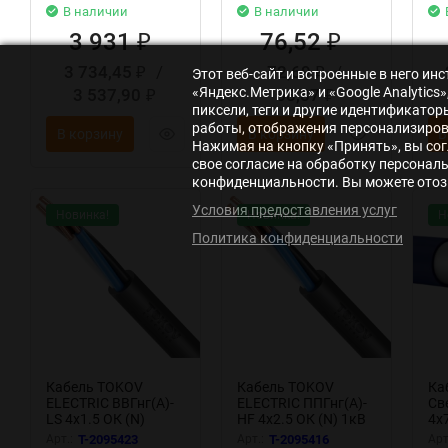
В наличии
В наличии
3 931
76,52
₽
₽
3 734,45
/
72,69
/
₽
₽
Этот веб-сайт и встроенные в него и
«Яндекс.Метрика» и «Google Analytic
3 537,90
68,87
₽
₽
пиксели, теги и другие идентификато
работы, отображения персонализирова
В корзину
В корзину
В
Нажимая на кнопку «Принять», вы сог
свое согласие на обработку персонал
конфиденциальности. Вы можете отозв
Условия предоставления услуг
Новинка!
Новинка!
Н
Политика конфиденциальности
Кабель TOKOV
Кабель TOKOV
Ка
ELECTRIC ВВГнг(А)-
ELECTRIC ППГнг(А)-
Св
LS 4х1.5 ОК (N)
HF 4х2.5 ОК (N) 1кВ
4х7
0.66кВ (уп.100м)
(м) УТ000028590
ЭК
Арт.:
T-2095423
Арт.:
T-2095416
Арт