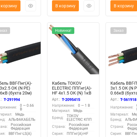
 корзину
В корзину
В корзину
аказ
Новинка!
Заказ
бель ВВГ-Пнг(А)-
Кабель TOKOV
Кабель ВВГ-П
3х2.5 ОК (N PE)
ELECTRIC ППГнг(А)-
3х1.5 ОК (N P
66кВ (бухта 20м)
HF 4х1.5 ОК (N) 1кВ
0.66кВ (бухт
т) АЛЬФАКАБЕЛЬ
(м) УТ000028589
(шт) АЛЬФА
.:
T-291994
Арт.:
T-2095415
Арт.:
T-561918
537
65547
0 — 0.66
Напряжение:
0 — 1 В
пряжение:
Напряжение:
В
Материал:
Медь
ериал:
Медь
Материал:
Ме
TOKOV
Бренд:
нд:
АЛЬФАКАБЕЛЬ
ELECTRIC КПП
Бренд:
АЛЬФ
Российская
Российская
Росс
ана:
Страна:
Страна:
Федерация
Федерация
Феде
ия:
ВВГ-Пнг-LS(А)
Серия:
ППГнг(А)-HF
Серия:
ВВГ-Пн