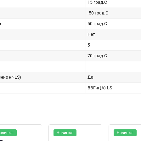
15 град.C
-50 град.C
о
50 град.C
Нет
5
70 град.C
ние нг-LS)
Да
ВВГнг(А)-LS
овинка!
Новинка!
Новинка!