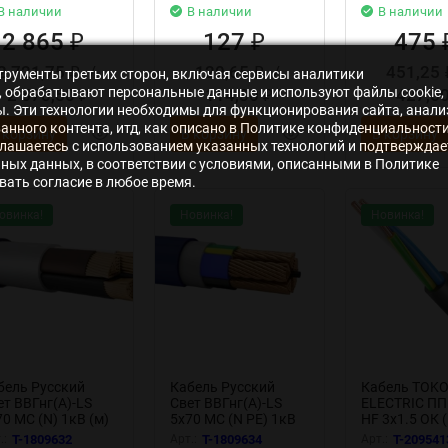
В наличии
В наличии
В наличии
2 865
127
475
₽
₽
2 721,75
/
120,65
/
451,25
₽
₽
нструменты третьих сторон, включая сервисы аналитики
s», обрабатывают персональные данные и используют файлы cookie,
2 578,50
114,30
427,5
₽
₽
ры. Эти технологии необходимы для функционирования сайта, анали
нного контента, итд, как описано в Политике конфиденциальности
 корзину
В корзину
В корзину
лашаетесь с использованием указанных технологий и подтверждае
ьных данных, в соответствии с условиями, описанными в Политике
ать согласие в любое время.
овинка!
Новинка!
Новинка!
бель Русский
Кабель Русский
Кабель TOK
ет ВВГнг(А)-LS
Свет ВВГнг(А)-LS
ELECTRIC ППГ
0 МС (N) 1кВ (м)
5х70 МС (N PE) 1кВ
HF 3х1.5 ОК 
000105296
(м) ЭК000106181
1кВ (м)
.:
T-1809632
Арт.:
T-1809634
Арт.:
T-209541