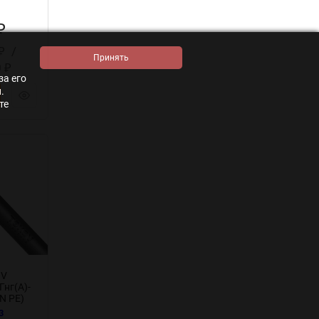
₽
/
₽
0
₽
за его
.
те
OV
нг(А)-
(N PE)
3