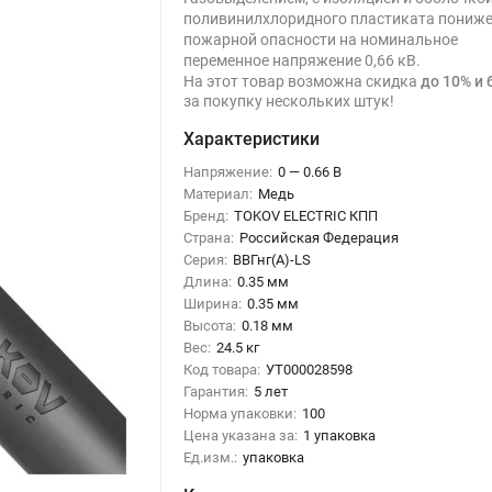
поливинилхлоридного пластиката пониж
пожарной опасности на номинальное
переменное напряжение 0,66 кВ.
На этот товар возможна скидка
до 10% и 
за покупку нескольких штук!
Характеристики
Напряжение:
0 — 0.66 В
Материал:
Медь
Бренд:
TOKOV ELECTRIC КПП
Страна:
Российская Федерация
Серия:
ВВГнг(А)-LS
Длина:
0.35 мм
Ширина:
0.35 мм
Высота:
0.18 мм
Вес:
24.5 кг
Код товара:
УТ000028598
Гарантия:
5 лет
Норма упаковки:
100
Цена указана за:
1 упаковка
Ед.изм.:
упаковка