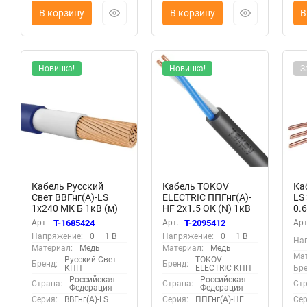
В корзину
В корзину
В
Новинка!
Новинка!
З
Кабель Русский
Кабель TOKOV
Ка
Свет ВВГнг(А)-LS
ELECTRIC ППГнг(А)-
LS 
1х240 МК Б 1кВ (м)
HF 2х1.5 ОК (N) 1кВ
0.
ЭК000098931
(м) УТ000028586
(ш
Арт.:
T-1685424
Арт.:
T-2095412
Арт
65
Напряжение:
0 — 1 В
Напряжение:
0 — 1 В
На
Материал:
Медь
Материал:
Медь
Мат
Русский Свет
TOKOV
Бренд:
Бренд:
КПП
ELECTRIC КПП
Бре
Российская
Российская
Страна:
Страна:
Стр
Федерация
Федерация
Серия:
ВВГнг(А)-LS
Серия:
ППГнг(А)-HF
Сер