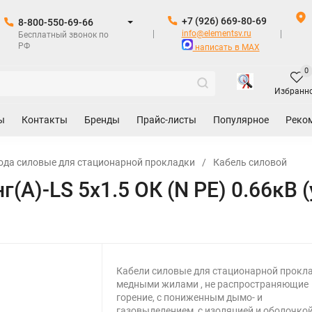
+7 (926) 669-80-69
8-800-550-69-66
info@elementsv.ru
Бесплатный звонок по
РФ
написать в MAX
0
Избранн
ы
Контакты
Бренды
Прайс-листы
Популярное
Реко
ода силовые для стационарной прокладки
/
Кабель силовой
(А)-LS 5х1.5 ОК (N PE) 0.66кВ 
Кабели силовые для стационарной прокла
медными жилами , не распространяющие
горение, с пониженным дымо- и
газовыделением, с изоляцией и оболочкой