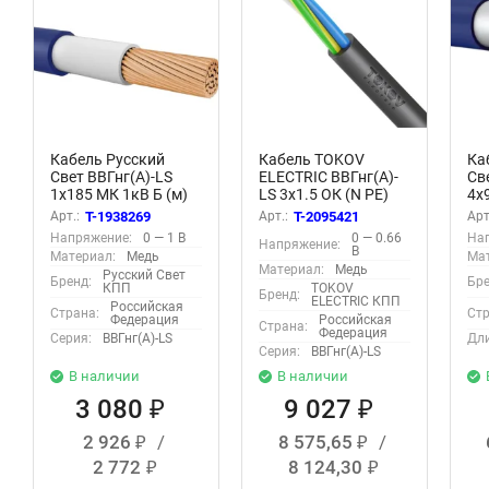
Кабель Русский
Кабель TOKOV
Ка
Свет ВВГнг(А)-LS
ELECTRIC ВВГнг(А)-
Св
1х185 МК 1кВ Б (м)
LS 3х1.5 ОК (N PE)
4х9
ЭК000107593
0.66кВ (уп.100м)
ЭК
Арт.:
T-1938269
Арт.:
T-2095421
Арт
УТ000028595
Напряжение:
0 — 1 В
0 — 0.66
На
Напряжение:
В
Материал:
Медь
Мат
Материал:
Медь
Русский Свет
Бренд:
Бре
КПП
TOKOV
Бренд:
ELECTRIC КПП
Российская
Страна:
Стр
Федерация
Российская
Страна:
Федерация
Серия:
ВВГнг(А)-LS
Дли
Серия:
ВВГнг(А)-LS
В наличии
В наличии
3 080
9 027
₽
₽
2 926
/
8 575,65
/
₽
₽
2 772
8 124,30
₽
₽