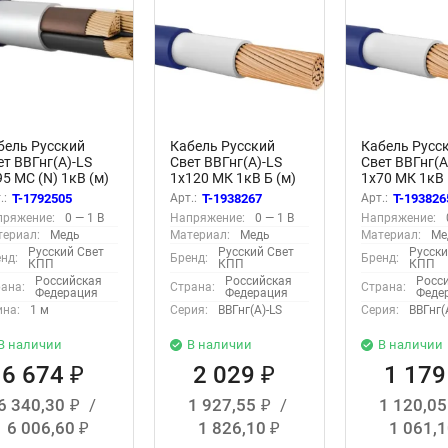
бель Русский
Кабель Русский
Кабель Русс
ет ВВГнг(А)-LS
Свет ВВГнг(А)-LS
Свет ВВГнг(А
5 МС (N) 1кВ (м)
1х120 МК 1кВ Б (м)
1х70 МК 1кВ 
000105278
ЭК000107583
ЭК00010757
.:
T-1792505
Арт.:
T-1938267
Арт.:
T-193826
пряжение:
0 — 1 В
Напряжение:
0 — 1 В
Напряжение:
ериал:
Медь
Материал:
Медь
Материал:
Ме
Русский Свет
Русский Свет
Русски
нд:
Бренд:
Бренд:
КПП
КПП
КПП
Российская
Российская
Росс
ана:
Страна:
Страна:
Федерация
Федерация
Феде
на:
1 м
Серия:
ВВГнг(А)-LS
Серия:
ВВГнг(
В наличии
В наличии
В наличии
6 674
2 029
1 17
₽
₽
6 340,30
/
1 927,55
/
1 120,0
₽
₽
6 006,60
1 826,10
1 061,
₽
₽