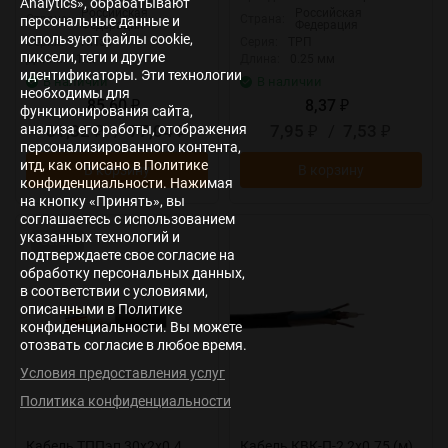
Analytics», обрабатывают
Российская
Российская
Страна:
Страна:
персональные данные и
Федерация
Федерация
используют файлы cookie,
Серия:
ТППэп
Серия:
ТРП
пиксели, теги и другие
Длина:
1 м
Длина:
0.25 мм
идентификаторы. Эти технологии
В наличии
В наличии
необходимы для
85,60
8,37
₽
₽
функционирования сайта,
анализа его работы, отображения
81,32
/
77,04
7,95
/
7,53
₽
₽
₽
₽
персонализированного контента,
итд, как описано в Политике
В корзину
В корзину
конфиденциальности. Нажимая
на кнопку «Принять», вы
соглашаетесь с использованием
указанных технологий и
Заказ
подтверждаете свое согласие на
обработку персональных данных,
в соответствии с условиями,
описанными в Политике
конфиденциальности. Вы можете
отозвать согласие в любое время.
Условия предоставления услуг
Политика конфиденциальности
Кабель ТППэп 30х2х0.4
Кабель КВК-П-2 2х0.75 (м)