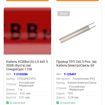
Заказ
Кабель КСВВнг(А)-LS 4х0.5
Провод ТРП 2х0.5 Роз. (м)
300В (бухта) (м)
КабельЭлектроСвязь 60
Спецресурс 1108
Арт.:
T-2103286
Арт.:
T-125457
Бренд:
СПЕЦРЕСУРС
Материал:
Полиэтилен (PE)
Российская
Бренд:
КабельЭлектроСвязь
Страна:
Федерация
Российская
Страна:
Длина:
1 м
Федерация
Ширина:
0.01 мм
Серия:
ТРП
Высота:
0.01 мм
Длина:
0.28 мм
В наличии
В наличии