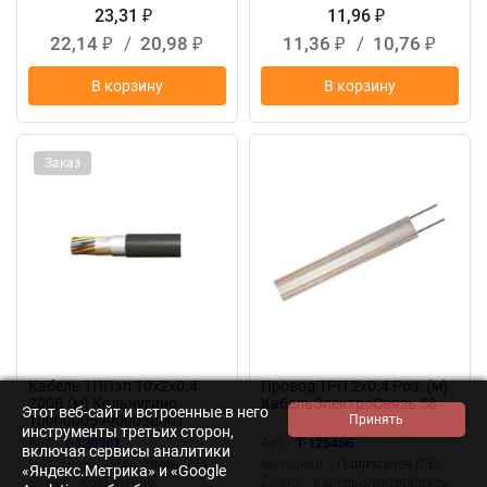
23,31
11,96
₽
₽
22,14
/
20,98
11,36
/
10,76
₽
₽
₽
₽
В корзину
В корзину
Заказ
Кабель ТППэп 10х2х0.4
Провод ТРП 2х0.4 Роз. (м)
200В (м) Кольчугино
КабельЭлектроСвязь 58
Этот веб-сайт и встроенные в него
100000059900030001
инструменты третьих сторон,
Арт.:
T-120361
Арт.:
T-125456
включая сервисы аналитики
Материал:
Полиэтилен (PE)
Материал:
Полиэтилен (PE)
«Яндекс.Метрика» и «Google
Бренд:
Кольчугино
Бренд:
КабельЭлектроСвязь