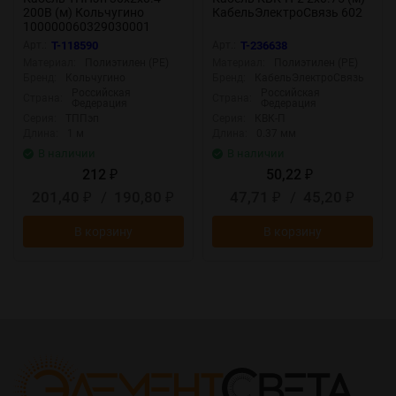
200В (м) Кольчугино
КабельЭлектроСвязь 602
100000060329030001
Арт.:
T-118590
Арт.:
T-236638
Материал:
Полиэтилен (PE)
Материал:
Полиэтилен (PE)
Бренд:
Кольчугино
Бренд:
КабельЭлектроСвязь
Российская
Российская
Страна:
Страна:
Федерация
Федерация
Серия:
ТППэп
Серия:
КВК-П
Длина:
1 м
Длина:
0.37 мм
В наличии
В наличии
212
50,22
₽
₽
201,40
/
190,80
47,71
/
45,20
₽
₽
₽
₽
В корзину
В корзину