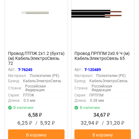
Провод ПТПЖ 2х1.2 (бухта)
Провод ПРППМ 2х0.9 Ч (м)
(м) КабельЭлектроСвязь
КабельЭлектроСвязь 65
72
Арт.:
T-76245
Арт.:
T-120489
Материал:
Полиэтилен (PE)
Материал:
Полиэтилен (PE)
Бренд:
КабельЭлектроСвязь
Бренд:
КабельЭлектроСвязь
Российская
Российская
Страна:
Страна:
Федерация
Федерация
Серия:
ПТПЖ
Серия:
ПРППМ
Длина:
0.3 мм
Длина:
0.38 мм
В наличии
В наличии
6,58
34,67
₽
₽
6,25
/
5,92
32,94
/
31,20
₽
₽
₽
₽
В корзину
В корзину