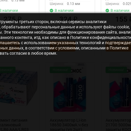
рина:
0.13 мм
Ширина:
0.13 мм
Ширина:
0.02
В наличии
В наличии
В наличии
275
324
155
₽
₽
нструменты третьих сторон, включая сервисы аналитики
s», обрабатывают персональные данные и используют файлы cookie,
261,25
/
307,80
/
147,25
₽
₽
ры. Эти технологии необходимы для функционирования сайта, анали
247,50
291,60
139,5
₽
₽
нного контента, итд, как описано в Политике конфиденциальности
лашаетесь с использованием указанных технологий и подтверждае
 корзину
В корзину
В корзину
ьных данных, в соответствии с условиями, описанными в Политике
ать согласие в любое время.
овинка!
Новинка!
Новинка!
емент питания
Аккумулятор Li-ion
Аккумулятор 
калиновый
18650 3400мА.ч без
21700 5000м
/LR6 AAA/LR03
защиты (уп.2шт)
защиты КО