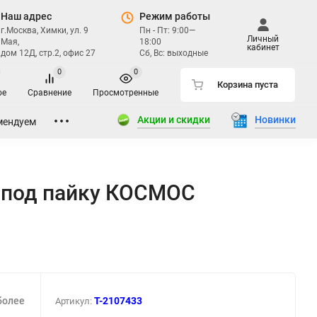
Наш адрес
Режим работы
г.Москва, Химки, ул. 9
Пн - Пт: 9:00—
Личный
Мая,
18:00
кабинет
дом 12Д, стр.2, офис 27
Сб, Вс: выходные
0
0
Корзина пуста
ое
Сравнение
Просмотренные
Акции и скидки
Новинки
мендуем
и под пайку КОСМОС
более
T-2107433
Артикул: