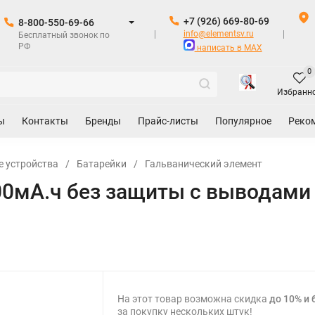
+7 (926) 669-80-69
8-800-550-69-66
info@elementsv.ru
Бесплатный звонок по
РФ
написать в MAX
0
Избранн
ы
Контакты
Бренды
Прайс-листы
Популярное
Реко
е устройства
/
Батарейки
/
Гальванический элемент
000мА.ч без защиты с выводам
На этот товар возможна скидка
до 10% и 
за покупку нескольких штук!