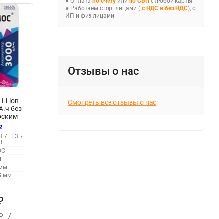
● Оплата
по счёту
или
по СБП
с любой карты
● Работаем с юр. лицами (
с НДС и без НДС
), с
ИП и физ.лицами
Отзывы о нас
Li-ion
Смотреть все отзывы о нас
А.ч без
оским
п.2шт)
2
3.7 — 3.7
30FLS2
В
ОС
й
 мм
5 мм
₽
/
₽