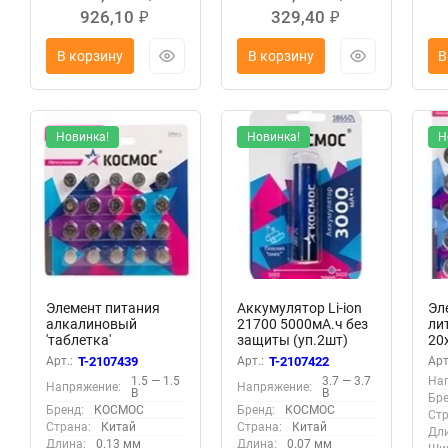
926,10
329,40
₽
₽
В корзину
В корзину
В
Новинка!
Новинка!
Н
Элемент питания
Аккумулятор Li-ion
Эл
алкалиновый
21700 5000мА.ч без
ли
'таблетка'
защиты (уп.2шт)
20
LR44/AG13 для
КОСМОС
КО
Арт.:
T-2107439
Арт.:
T-2107422
Арт
часов (уп.20шт)
KOC21700Li-
KO
1.5 — 1.5
3.7 — 3.7
На
Напряжение:
Напряжение:
КОСМОС
ion50US2
В
В
Бре
KOCG13(LR44)20BL
Бренд:
КОСМОС
Бренд:
КОСМОС
Стр
Страна:
Китай
Страна:
Китай
Дли
Длина:
0.13 мм
Длина:
0.07 мм