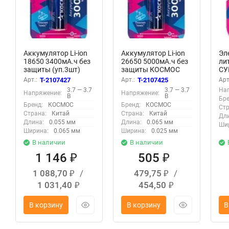
Аккумулятор Li-ion
Аккумулятор Li-ion
Эл
18650 3400мА.ч без
26650 5000мА.ч без
ли
защиты (уп.3шт)
защиты КОСМОС
СУ
КОСМОС
KOC26650Li-
1х
Арт.:
T-2107427
Арт.:
T-2107425
Арт
KOC18650Li-
ion50US1
KO
3.7 — 3.7
3.7 — 3.7
На
Напряжение:
Напряжение:
ion34US3
В
В
Бре
Бренд:
КОСМОС
Бренд:
КОСМОС
Стр
Страна:
Китай
Страна:
Китай
Дли
Длина:
0.055 мм
Длина:
0.065 мм
Ши
Ширина:
0.065 мм
Ширина:
0.025 мм
В наличии
В наличии
1 146
505
₽
₽
1 088,70
/
479,75
/
₽
₽
1 031,40
454,50
₽
₽
В корзину
В корзину
В