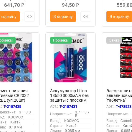
641,70
94,50
559,8
₽
₽
 корзину
В корзину
В корзину
овинка!
Новинка!
Заказ
емент питания
Аккумулятор Li-ion
Элемент пит
тиевый CR2032
18650 3000мА.ч без
алкалиновы
хBL (уп.20шт)
защиты с плоским
'таблетка'
СМОС
контактом КОСМОС
LR621/364A/
.:
T-2107435
Арт.:
T-2107431
Арт.:
T-478523
C2032BL20
KOC18650Li30FLBL1
Mercury Free
пряжение:
3 — 3 В
3.7 — 3.7
Напряжение:
Напряжение:
BP0%Hg для 
В
нд:
КОСМОС
BL-10 (блист
Бренд:
КОСМОС
Бренд:
Camel
ана:
Китай
Camelion 128
Страна:
Китай
Страна:
Кита
на:
0.18 мм
Длина:
0.085 мм
Длина:
0.085