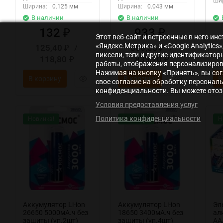
Ши
Ширина:
0.125 мм
Ширина:
0.043 мм
В наличии
В наличии
132
933
₽
₽
Этот веб-сайт и встроенные в него и
«Яндекс.Метрика» и «Google Analytic
125,40
/
886,35
/
₽
₽
пиксели, теги и другие идентификато
118,80
839,70
₽
₽
работы, отображения персонализирова
Нажимая на кнопку «Принять», вы сог
В корзину
В корзину
В
свое согласие на обработку персонал
конфиденциальности. Вы можете отозв
Условия предоставления услуг
Политика конфиденциальности
Новинка!
Новинка!
Н
Аккумулятор Li-ion
Аккумулятор Li-ion
Эл
26650 5000мА.ч без
18650 3400мА.ч без
ал
защиты (уп.2шт)
защиты (уп.4шт)
AA