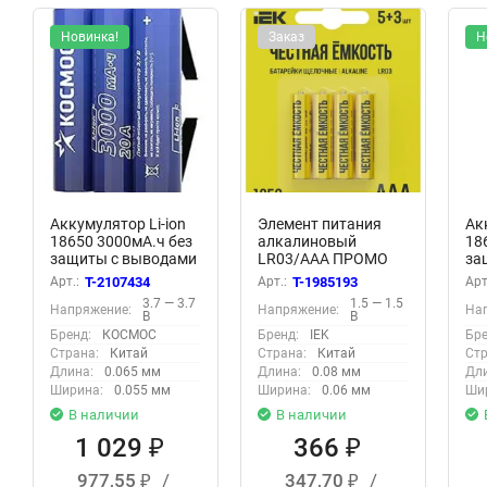
Новинка!
Заказ
Н
Аккумулятор Li-ion
Элемент питания
Ак
18650 3000мА.ч без
алкалиновый
18
защиты с выводами
LR03/AAA ПРОМО
за
под пайку (уп.3шт)
(блист.5+3шт) IEK
по
Арт.:
T-2107434
Арт.:
T-1985193
Арт
КОСМОС
ABT-LR03-OP-L05-03
КО
3.7 — 3.7
1.5 — 1.5
Напряжение:
Напряжение:
На
KOC18650Li30PAS3
KO
В
В
Бренд:
КОСМОС
Бренд:
IEK
Бре
Страна:
Китай
Страна:
Китай
Стр
Длина:
0.065 мм
Длина:
0.08 мм
Дли
Ширина:
0.055 мм
Ширина:
0.06 мм
Ши
В наличии
В наличии
1 029
366
₽
₽
977,55
/
347,70
/
₽
₽