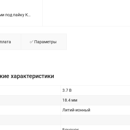
Аккумулятор Li-ion 18650 3000мА.ч без защиты с выводами под пайку КОСМОС KOC18650Li30PABL1 - фото
Оплата
✅ Параметры
кие характеристики
3.7 В
18.4 мм
Литий-ионный
Бочонок