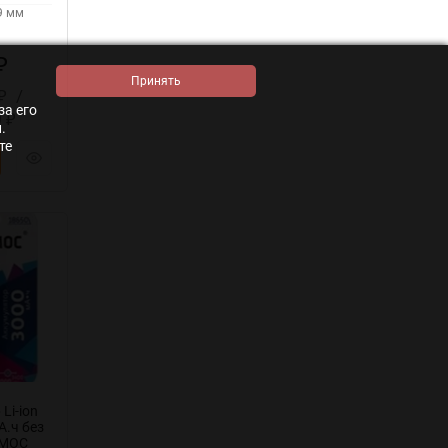
9 мм
₽
/
₽
за его
0
₽
.
те
Li-ion
А.ч без
СМОС