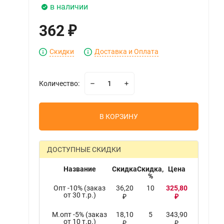
в наличии
362
₽
Скидки
Доставка и Оплата
Количество:
В КОРЗИНУ
ДОСТУПНЫЕ СКИДКИ
Название
Скидка
Скидка,
Цена
%
Опт -10% (заказ
36,20
10
325,80
от 30 т.р.)
₽
₽
М.опт -5% (заказ
18,10
5
343,90
от 10 т.р.)
₽
₽