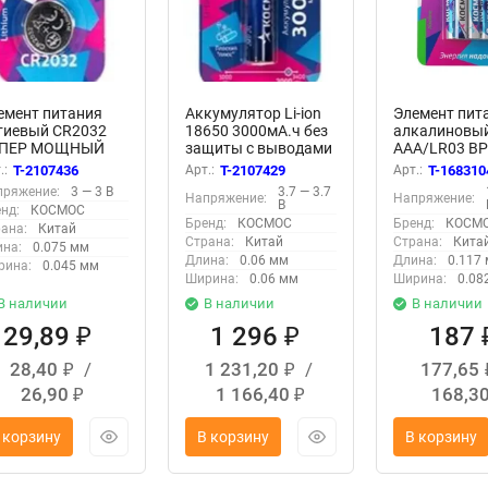
емент питания
Аккумулятор Li-ion
Элемент пит
тиевый CR2032
18650 3000мА.ч без
алкалиновы
ПЕР МОЩНЫЙ
защиты с выводами
AAA/LR03 BP
BL КОСМОС
под пайку (уп.4шт)
(блист.8шт)
.:
T-2107436
Арт.:
T-2107429
Арт.:
T-168310
C2032PBL1
КОСМОС
КОСМОС
пряжение:
3 — 3 В
3.7 — 3.7
Напряжение:
Напряжение:
KOC18650Li30PAS4
KOCLR03BL8
В
нд:
КОСМОС
Бренд:
КОСМОС
Бренд:
КОСМ
ана:
Китай
Страна:
Китай
Страна:
Кита
на:
0.075 мм
Длина:
0.06 мм
Длина:
0.117
рина:
0.045 мм
Ширина:
0.06 мм
Ширина:
0.08
В наличии
В наличии
В наличии
29,89
1 296
187
₽
₽
28,40
/
1 231,20
/
177,65
₽
₽
26,90
1 166,40
168,3
₽
₽
 корзину
В корзину
В корзину