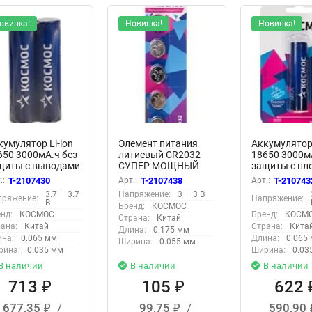
овинка!
Новинка!
Новинка!
кумулятор Li-ion
Элемент питания
Аккумулятор 
650 3000мА.ч без
литиевый CR2032
18650 3000м
щиты с выводами
СУПЕР МОЩНЫЙ
защиты с пл
д пайку (уп.2шт)
5хBL (уп.5шт)
контактом (у
.:
T-2107430
Арт.:
T-2107438
Арт.:
T-210743
СМОС
КОСМОС
КОСМОС
3.7 — 3.7
Напряжение:
3 — 3 В
пряжение:
Напряжение:
C18650Li30PAS2
KOC2032PBL5
KOC18650Li
В
Бренд:
КОСМОС
нд:
КОСМОС
Бренд:
КОСМ
Страна:
Китай
ана:
Китай
Страна:
Кита
Длина:
0.175 мм
на:
0.065 мм
Длина:
0.065
Ширина:
0.055 мм
рина:
0.035 мм
Ширина:
0.03
В наличии
В наличии
В наличии
713
105
622
₽
₽
677,35
/
99,75
/
590,90
₽
₽