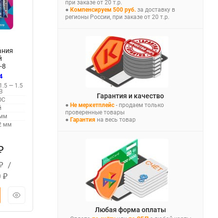
при заказе от 20 т.р.
●
Компенсируем 500 руб.
за доставку в
регионы России, при заказе от 20 т.р.
ания
й
-8
4
1.5 — 1.5
В
Гарантия и качество
ОС
●
Не меркетплейс
- продаем только
й
проверенные товары
 мм
●
Гарантия
на весь товар
2 мм
₽
/
₽
0
₽
Любая форма оплаты