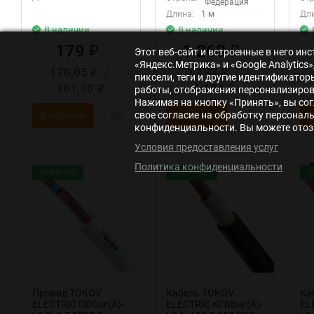
Федерация
Длина:
1 м
Дли
В наличии
В наличии
179
1 260
₽
₽
Этот веб-сайт и встроенные в него и
«Яндекс.Метрика» и «Google Analytic
170,05
/
1 197
/
₽
₽
пиксели, теги и другие идентификато
161,10
1 134
₽
₽
работы, отображения персонализирова
Нажимая на кнопку «Принять», вы сог
свое согласие на обработку персонал
В корзину
В корзину
В
конфиденциальности. Вы можете отозв
Условия предоставления услуг
Политика конфиденциальности
Новинка!
Новинка!
Н
Провод TOKOV
Кабель TOKOV
Ка
ELECTRIC ПВСнг(А)-
ELECTRIC КГВВнг(А)-
EL