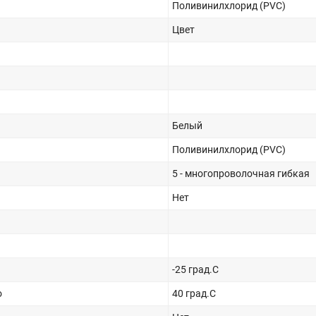
Поливинилхлорид (PVC)
Цвет
Белый
Поливинилхлорид (PVC)
5 - многопроволочная гибкая
Нет
-25 град.C
о
40 град.C