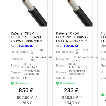
Кабель TOKOV
Кабель TOKOV
Пр
ELECTRIC КГВВнг(А)-
ELECTRIC КГВВнг(А)-
EL
LS 1х50 Б 380/660-2
LS 1х16 Б 380/660-2
LS
(м) 10760
(м) 10757
3х
Арт.:
T-2088766
Арт.:
T-2088763
Арт
38
40 — 380
40 — 380
Напряжение:
Напряжение:
На
69
В
В
Поливинилхлорид
Поливинилхлорид
Материал:
Материал:
Мат
(PVC)
(PVC)
TOKOV
TOKOV
Бренд:
Бренд:
Бре
ELECTRIC КПП
ELECTRIC КПП
Российская
Российская
Страна:
Страна:
Стр
Федерация
Федерация
Длина:
1 м
Длина:
1 м
Дли
В наличии
В наличии
850
283
₽
₽
807,50
/
268,85
/
₽
₽
765
254,70
₽
₽