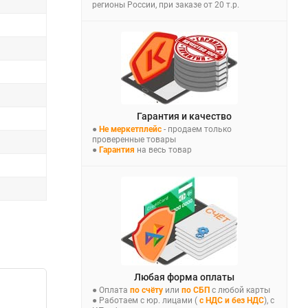
регионы России, при заказе от 20 т.р.
Гарантия и качество
●
Не меркетплейс
- продаем только
проверенные товары
●
Гарантия
на весь товар
Любая форма оплаты
● Оплата
по счёту
или
по СБП
с любой карты
● Работаем с юр. лицами (
с НДС и без НДС
), с