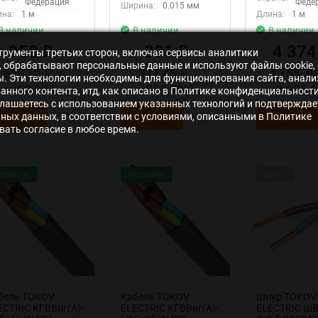
Федерация
Феде
Ширина:
0.015 мм
на:
1 м
Длина:
1 м
В наличии
В наличии
В наличии
958
391
4 37
₽
₽
нструменты третьих сторон, включая сервисы аналитики
s», обрабатывают персональные данные и используют файлы cookie,
910,10
/
371,45
/
4 155,3
₽
₽
ры. Эти технологии необходимы для функционирования сайта, анали
862,20
351,90
3 936,
₽
₽
нного контента, итд, как описано в Политике конфиденциальности
лашаетесь с использованием указанных технологий и подтверждае
ьных данных, в соответствии с условиями, описанными в Политике
 корзину
В корзину
В корзину
ать согласие в любое время.
овинка!
Новинка!
Заказ
бель TOKOV
Кабель TOKOV
Шнур TOKOV
ECTRIC КГВВнг(А)-
ELECTRIC КГВВнг(А)-
ELECTRIC Ш