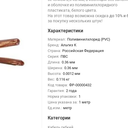
и оболочке из поливинилхлоридного
пластиката, белого цвета.
На этот товар возможна скидка
до 10% и 
за покупку нескольких штук!
Характеристики
Материал:
Поливинилхлорид (PVC)
Бренд:
Альгиз К
Страна:
Российская Федерация
Серия:
ПВС
Длина:
0.36 мм
Ширина:
0.36 мм
Высота:
0.0012 мм
Вес:
0.116 кг
Код товара:
ФР-00000432
Гарантия:
2 года
Норма упаковки:
1
Цена указана за:
1 метр
Ед.изм.:
метр
Категории
Кабель гибкий