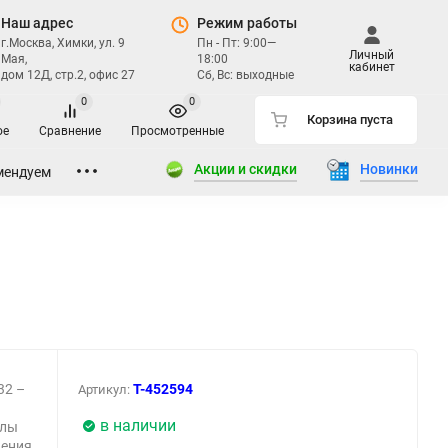
Наш адрес
Режим работы
г.Москва, Химки, ул. 9
Пн - Пт: 9:00—
Личный
Мая,
18:00
кабинет
дом 12Д, стр.2, офис 27
Сб, Вс: выходные
0
0
Корзина пуста
ое
Сравнение
Просмотренные
Акции и скидки
Новинки
мендуем
32 –
T-452594
Артикул:
в наличии
илы
нения