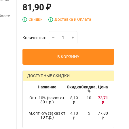
81,90
₽
более
Скидки
Доставка и Оплата
Количество:
В КОРЗИНУ
ДОСТУПНЫЕ СКИДКИ
Название
Скидка
Скидка,
Цена
%
Опт -10% (заказ от
8,19
10
73,71
30 т.р.)
₽
₽
М.опт -5% (заказ от
4,10
5
77,80
10 т.р.)
₽
₽