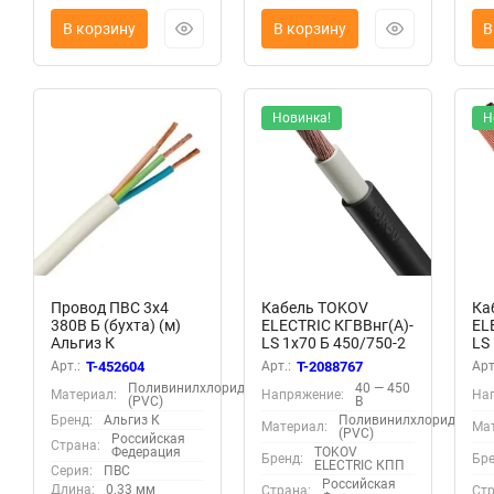
В корзину
В корзину
В
Новинка!
Н
Провод ПВС 3х4
Кабель TOKOV
Ка
380В Б (бухта) (м)
ELECTRIC КГВВнг(А)-
EL
Альгиз К
LS 1х70 Б 450/750-2
LS 
ФР-00000442
(м) 10761
38
Арт.:
T-452604
Арт.:
T-2088767
Арт
Поливинилхлорид
40 — 450
Материал:
Напряжение:
На
(PVC)
В
Бренд:
Альгиз К
Поливинилхлорид
Материал:
Мат
(PVC)
Российская
Страна:
Федерация
TOKOV
Бренд:
Бре
ELECTRIC КПП
Серия:
ПВС
Российская
Длина:
0.33 мм
Страна:
Стр