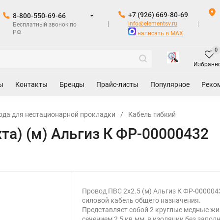
+7 (926) 669-80-69
8-800-550-69-66
info@elementsv.ru
Бесплатный звонок по
РФ
написать в MAX
0
Избранн
ы
Контакты
Бренды
Прайс-листы
Популярное
Реко
ода для нестационарной прокладки
/
Кабель гибкий
хта) (м) Альгиз К ФР-00000432
Провод ПВС 2х2.5 (м) Альгиз К ФР-000004
силовой кабель общего назначения.
Представляет собой 2 круглые медные ж
сечением 2,5 кв.мм, в изоляции без запол