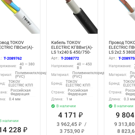
овод TOKOV
Кабель TOKOV
Провод TOK
ECTRIC ПВСнг(А)-
ELECTRIC КГВВнг(А)-
ELECTRIC ПВ
LS 1х240 Б 450/750-
LS 2х2.5 380
2.5(2х2.5+1х2.5)
2 (м) 10766
(уп.100м) 69
.:
T-2089762
Арт.:
T-2088772
Арт.:
T-208975
0В Б (уп.100м)
40 — 380
40 — 450
пряжение:
Напряжение:
Напряжение:
170
В
В
Поливинилхлорид
Поливинилхлорид
По
ериал:
Материал:
Материал:
(PVC)
(PVC)
(P
TOKOV
TOKOV
TOKO
нд:
Бренд:
Бренд:
ELECTRIC КПП
ELECTRIC КПП
ELECT
Российская
Российская
Росс
ана:
Страна:
Страна:
Федерация
Федерация
Феде
на:
0.4 мм
Длина:
1 м
Длина:
0.3 м
В наличии
В наличии
4 171
9 80
₽
В наличии
3 962,45
/
9 313,8
₽
14 228
₽
3 753,90
8 823,
₽