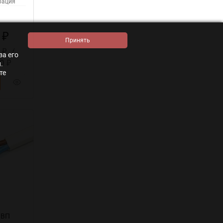
рация
4
₽
0
/
₽
за его
60
₽
.
те
ВВП