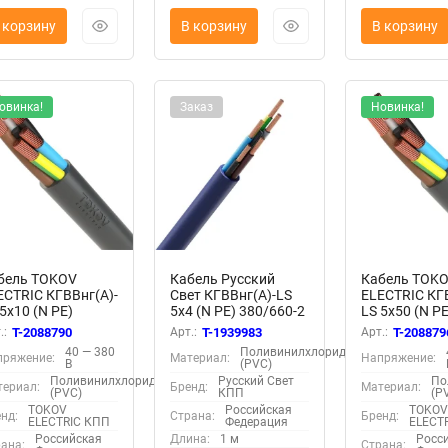
 корзину
В корзину
В корзину
овинка!
Заказ
Новинка!
бель TOKOV
Кабель Русский
Кабель TOK
ECTRIC КГВВнг(А)-
Свет КГВВнг(А)-LS
ELECTRIC КГ
5х10 (N PE)
5х4 (N PE) 380/660-2
LS 5х50 (N PE
0/660-2 (м) 10784
(м) 10028
380/660-2 (м
.:
T-2088790
Арт.:
T-1939983
Арт.:
T-208879
40 — 380
Поливинилхлорид
пряжение:
Материал:
Напряжение:
В
(PVC)
Поливинилхлорид
Русский Свет
По
ериал:
Бренд:
Материал:
(PVC)
КПП
(P
TOKOV
Российская
TOKO
нд:
Страна:
Бренд:
ELECTRIC КПП
Федерация
ELECT
Российская
Длина:
1 м
Росс
ана:
Страна: