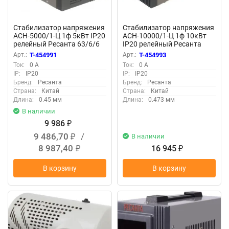
Стабилизатор напряжения
Стабилизатор напряжения
АСН-5000/1-Ц 1ф 5кВт IP20
АСН-10000/1-Ц 1ф 10кВт
релейный Ресанта 63/6/6
IP20 релейный Ресанта
63/6/8
Арт.:
T-454991
Арт.:
T-454993
Ток:
0 А
Ток:
0 А
IP:
IP20
IP:
IP20
Бренд:
Ресанта
Бренд:
Ресанта
Страна:
Китай
Страна:
Китай
Длина:
0.45 мм
Длина:
0.473 мм
В наличии
9 986
₽
9 486,70
/
В наличии
₽
8 987,40
16 945
₽
₽
В корзину
В корзину