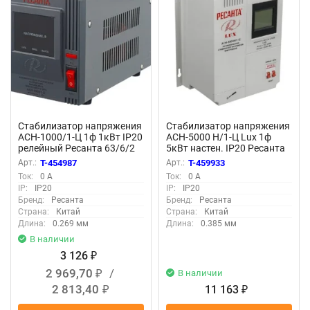
Стабилизатор напряжения
Стабилизатор напряжения
АСН-1000/1-Ц 1ф 1кВт IP20
АСН-5000 Н/1-Ц Lux 1ф
релейный Ресанта 63/6/2
5кВт настен. IP20 Ресанта
63/6/16
Арт.:
T-454987
Арт.:
T-459933
Ток:
0 А
Ток:
0 А
IP:
IP20
IP:
IP20
Бренд:
Ресанта
Бренд:
Ресанта
Страна:
Китай
Страна:
Китай
Длина:
0.269 мм
Длина:
0.385 мм
В наличии
3 126
₽
2 969,70
/
В наличии
₽
2 813,40
11 163
₽
₽