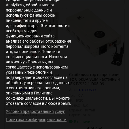
Analytics», обрабатывают
персональные данные и
используют файлы cookie,
пиксели, теги и другие
идентификаторы. Эти технологии
необходимы для
функционирования сайта,
анализа его работы, отображения
персонализированного контента,
итд, как описано в Политике
конфиденциальности. Нажимая
на кнопку «Принять», вы
соглашаетесь с использованием
указанных технологий и
Стабилизатор напряжения
Стабилизатор напряжения
подтверждаете свое согласие на
АСН-10000 Н/1-Ц Lux 1ф
1ф 0.5кВА SLIM настенный
обработку персональных данных,
10кВт IP20 Ресанта
IEK IVS22-1-D05-09
в соответствии с условиями,
63/6/18
Арт.:
T-495266
Арт.:
T-1309639
описанными в Политике
Ток:
0 А
Ток:
0 А
конфиденциальности. Вы можете
IP:
IP20
IP:
IP20
отозвать согласие в любое время.
Бренд:
Ресанта
Бренд:
IEK
Страна:
Китай
Страна:
Китай
Условия предоставления услуг
Длина:
0.468 мм
Серия:
SLIM
Политика конфиденциальности
В наличии
4 601
₽