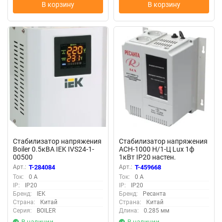
В корзину
В корзину
Стабилизатор напряжения
Стабилизатор напряжения
Boiler 0.5кВА IEK IVS24-1-
АСН-1000 Н/1-Ц Lux 1ф
00500
1кВт IP20 настен.
релейный с двумя
Арт.:
T-284084
Арт.:
T-459668
розетками Ресанта
Ток:
0 А
Ток:
0 А
63/6/14
IP:
IP20
IP:
IP20
Бренд:
IEK
Бренд:
Ресанта
Страна:
Китай
Страна:
Китай
Серия:
BOILER
Длина:
0.285 мм
В наличии
В наличии