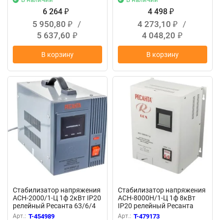
6 264
4 498
₽
₽
5 950,80
/
4 273,10
/
₽
₽
5 637,60
4 048,20
₽
₽
В корзину
В корзину
Стабилизатор напряжения
Стабилизатор напряжения
АСН-2000/1-Ц 1ф 2кВт IP20
АСН-8000Н/1-Ц 1ф 8кВт
релейный Ресанта 63/6/4
IP20 релейный Ресанта
63/6/17
Арт.:
T-454989
Арт.:
T-479173