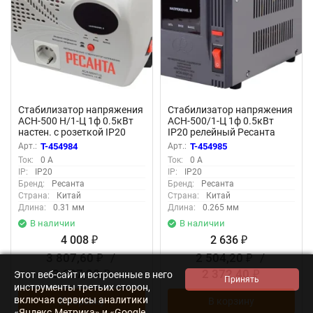
Стабилизатор напряжения
Стабилизатор напряжения
АСН-500 Н/1-Ц 1ф 0.5кВт
АСН-500/1-Ц 1ф 0.5кВт
настен. с розеткой IP20
IP20 релейный Ресанта
релейный Ресанта 63/6/9
63/6/1
Арт.:
T-454984
Арт.:
T-454985
Ток:
0 А
Ток:
0 А
IP:
IP20
IP:
IP20
Бренд:
Ресанта
Бренд:
Ресанта
Страна:
Китай
Страна:
Китай
Длина:
0.31 мм
Длина:
0.265 мм
В наличии
В наличии
4 008
2 636
₽
₽
3 807,60
/
2 504,20
/
₽
₽
3 607,20
2 372,40
Этот веб-сайт и встроенные в него
₽
₽
инструменты третьих сторон,
включая сервисы аналитики
В корзину
В корзину
«Яндекс.Метрика» и «Google