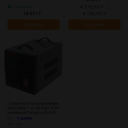
4 370,95
/
В наличии
₽
4 140,90
18 611
₽
₽
В корзину
В корзину
Стабилизатор напряжения
АСН-3000/1-Ц 1ф 3кВт IP20
релейный Ресанта 63/6/5
Арт.:
T-454990
Ток:
0 А