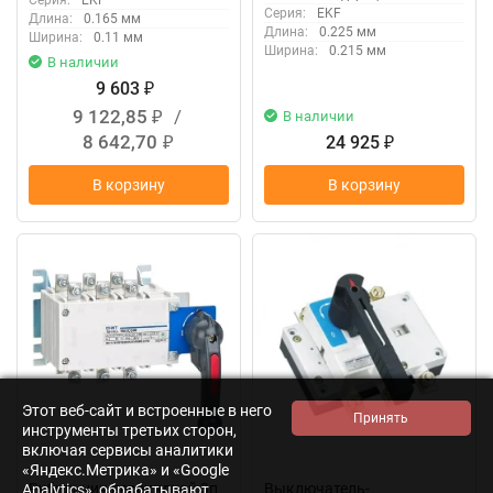
Серия:
EKF
Длина:
0.165 мм
Длина:
0.225 мм
Ширина:
0.11 мм
Ширина:
0.215 мм
В наличии
9 603
₽
9 122,85
/
В наличии
₽
8 642,70
24 925
₽
₽
В корзину
В корзину
Этот веб-сайт и встроенные в него
инструменты третьих сторон,
включая сервисы аналитики
«Яндекс.Метрика» и «Google
Рубильник перекидной 3п
Выключатель-
Analytics», обрабатывают