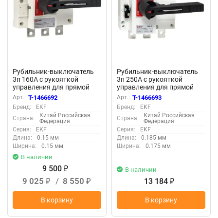
Рубильник-выключатель
Рубильник-выключатель
3п 160А с рукояткой
3п 250А с рукояткой
управления для прямой
управления для прямой
установки PowerSwitch
установки PowerSwitch
Арт.:
T-1466692
Арт.:
T-1466693
PROxima EKF psds-160-3
PROxima EKF psds-250-3
Бренд:
EKF
Бренд:
EKF
Китай Российская
Китай Российская
Страна:
Страна:
Федерация
Федерация
Серия:
EKF
Серия:
EKF
Длина:
0.15 мм
Длина:
0.185 мм
Ширина:
0.15 мм
Ширина:
0.175 мм
В наличии
9 500
₽
В наличии
9 025
/
8 550
13 184
₽
₽
₽
В корзину
В корзину