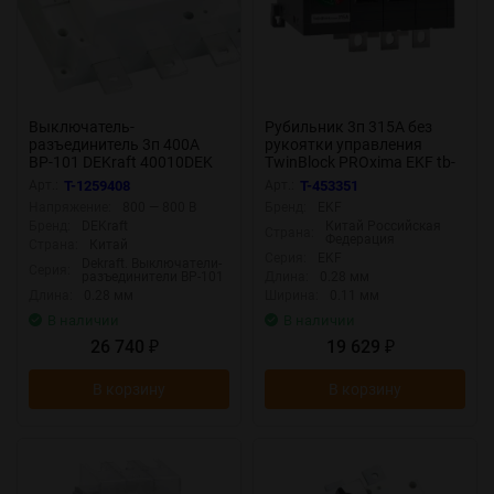
Выключатель-
Рубильник 3п 315А без
разъединитель 3п 400А
рукоятки управления
ВР-101 DEKraft 40010DEK
TwinBlock PROxima EKF tb-
s-315-3p
Арт.:
T-1259408
Арт.:
T-453351
Напряжение:
800 — 800 В
Бренд:
EKF
Бренд:
DEKraft
Китай Российская
Страна:
Федерация
Страна:
Китай
Серия:
EKF
Dekraft. Выключатели-
Серия:
разъединители ВР-101
Длина:
0.28 мм
Длина:
0.28 мм
Ширина:
0.11 мм
В наличии
В наличии
26 740
19 629
₽
₽
В корзину
В корзину