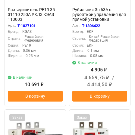
Разъединитель РЕ19 35
Рубильник 3п 63А с
31110 250А УХЛ3 КЭАЗ
рукояткой управления для
113003
прямой установки
TwinBlock EKF tb-63-3p-f
Арт.:
T-1027101
Арт.:
T-1306422
Бренд:
КЭАЗ
Бренд:
EKF
Российская
Китай Российская
Страна:
Страна:
Федерация
Федерация
Серия:
РЕ19
Серия:
EKF
Длина:
0.36 мм
Длина:
0.1 мм
Ширина:
0.23 мм
Ширина:
0.08 мм
В наличии
4 905
₽
4 659,75
/
В наличии
₽
4 414,50
10 691
₽
₽
В корзину
В корзину
Заказ
Заказ