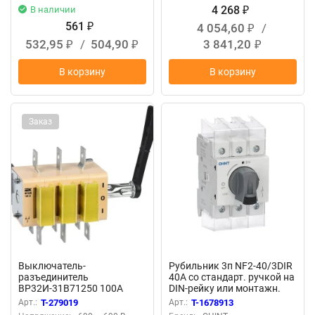
4 268
В наличии
₽
561
4 054,60
/
₽
₽
532,95
/
504,90
3 841,20
₽
₽
₽
В корзину
В корзину
Заказ
Выключатель-
Рубильник 3п NF2-40/3DIR
разъединитель
40А со стандарт. ручкой на
ВР32И-31В71250 100А
DIN-рейку или монтажн.
GENERICA SRK01-211-100
плату (R) CHINT 324158
Арт.:
T-279019
Арт.:
T-1678913