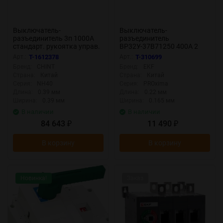
Выключатель-
Выключатель-
разъединитель 3п 1000А
разъединитель
стандарт. рукоятка управ.
ВР32У-37B71250 400А 2
NH40-1000/3 CHINT 393268
напр. с дугогасит.
Арт.:
T-1612378
Арт.:
T-310699
камерами съемная лев./
Бренд:
CHINT
Бренд:
EKF
прав. рукоятка MAXima
Страна:
Китай
Страна:
Китай
EKF uvr32-37b71250
Серия:
NH40
Серия:
PROxima
Длина:
0.39 мм
Длина:
0.22 мм
Ширина:
0.39 мм
Ширина:
0.165 мм
В наличии
В наличии
84 643
11 490
₽
₽
В корзину
В корзину
Новинка!
Заказ