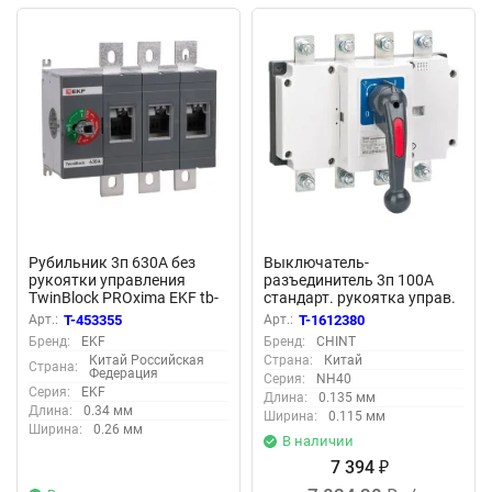
Рубильник 3п 630А без
Выключатель-
рукоятки управления
разъединитель 3п 100А
TwinBlock PROxima EKF tb-
стандарт. рукоятка управ.
s-630-3p
NH40-100/3 CHINT 393529
Арт.:
T-453355
Арт.:
T-1612380
Бренд:
EKF
Бренд:
CHINT
Китай Российская
Страна:
Китай
Страна:
Федерация
Серия:
NH40
Серия:
EKF
Длина:
0.135 мм
Длина:
0.34 мм
Ширина:
0.115 мм
Ширина:
0.26 мм
В наличии
7 394
₽