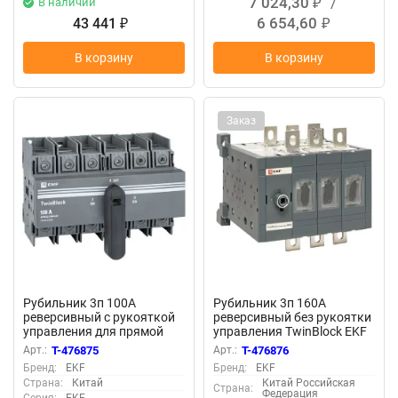
7 024,30
/
В наличии
₽
6 654,60
43 441
₽
₽
В корзину
В корзину
Заказ
Рубильник 3п 100А
Рубильник 3п 160А
реверсивный с рукояткой
реверсивный без рукоятки
управления для прямой
управления TwinBlock EKF
установки TwinBlock EKF
tb-s-160-3p-rev
Арт.:
T-476875
Арт.:
T-476876
tb-s-100-3p-rev
Бренд:
EKF
Бренд:
EKF
Страна:
Китай
Китай Российская
Страна:
Федерация
Серия:
EKF