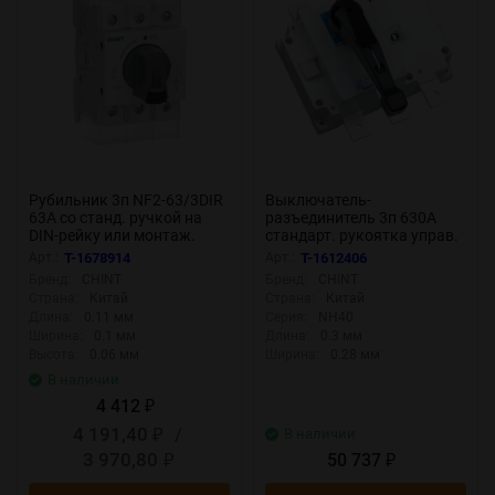
Рубильник 3п NF2-63/3DIR
Выключатель-
63А со станд. ручкой на
разъединитель 3п 630А
DIN-рейку или монтаж.
стандарт. рукоятка управ.
плату (R) CHINT 324160
NH40-630/3 CHINT 393267
Арт.:
T-1678914
Арт.:
T-1612406
Бренд:
CHINT
Бренд:
CHINT
Страна:
Китай
Страна:
Китай
Длина:
0.11 мм
Серия:
NH40
Ширина:
0.1 мм
Длина:
0.3 мм
Высота:
0.06 мм
Ширина:
0.28 мм
В наличии
4 412
₽
4 191,40
/
В наличии
₽
3 970,80
50 737
₽
₽