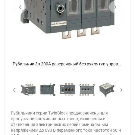
‹
›
Рубильник 3п 200А реверсивный без рукоятки управления TwinBlock EKF tb-s-200-3p-rev - фото 7
Рубильник 3п 200А реверсивный без рукоятки управления TwinBlock EKF tb-s-200-3p-rev - фото
‹
›
Рубильники серии TwinBlock предназначены для
пропускания номинальных токов, включения и
отключения электрических цепей номинальным
напряжением до 690 В переменного тока частотой 50 и