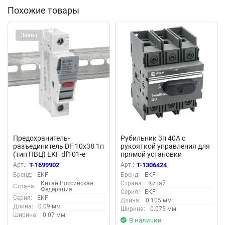
Похожие товары
Заказ
Предохранитель-
Рубильник 3п 40А с
разъединитель DF 10х38 1п
рукояткой управления для
(тип ПВЦ) EKF df101-e
прямой установки
TwinBlock EKF tb-40-3p-f
Арт.:
T-1699902
Арт.:
T-1306424
Бренд:
EKF
Бренд:
EKF
Китай Российская
Страна:
Китай
Страна:
Федерация
Серия:
EKF
Серия:
EKF
Длина:
0.105 мм
Длина:
0.09 мм
Ширина:
0.075 мм
Ширина:
0.07 мм
В наличии