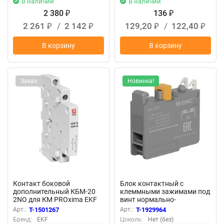
В наличии
В наличии
2 380
136
₽
₽
2 261
/
2 142
129,20
/
122,40
₽
₽
₽
₽
В корзину
В корзину
Заказ
Новинка!
Контакт боковой
Блок контактный с
дополнительный КБМ-20
клеммными зажимами под
2NO для КМ PROxima EKF
винт нормально-
km-cs-20
замкнутый DKC MC-NCPS
Арт.:
T-1501267
Арт.:
T-1929964
Бренд:
EKF
Цоколь:
Нет (без)