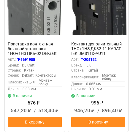
Приставка контактная
Контакт дополнительный
боковой установки
1НО+1НЗ ДК32-11 KARAT
1НО+1НЗ ПКБ-02 DEKraft
IEK DMS11D-AU11
22178DEK
Арт.:
T-1691985
Арт.:
T-204152
Бренд:
DEKraft
Бренд:
IEK
Страна:
Китай
Страна:
Китай
Серия:
Dekraft. Контакторы
Монтаж
Классификация:
сбоку
Монтаж
Классификация:
сбоку
Длина:
0.085 мм
Длина:
0.08 мм
Ширина:
0.01 мм
В наличии
В наличии
576
996
₽
₽
547,20
/
518,40
946,20
/
896,40
₽
₽
₽
₽
В корзину
В корзину