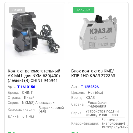
Заказ
Новинка!
Контакт вспомогательный
Блок контактов КМЕ/
AX-M4 L для NXM-630(400)
КПЕ-1НО КЭАЗ 272363
(левый) (R) CHINT 946941
Арт.:
T-1610156
Арт.:
T-1252526
Бренд:
CHINT
Цоколь:
Нет (без)
Страна:
Китай
Бренд:
КЭАЗ
Серия:
NXM(S) Аксессуары
Российская
Страна:
Федерация
Встраиваемый
Классификация:
(-ая)
Устройства подачи
Серия:
команд и сигналов
Длина:
0.1 мм
Частично
Классификация:
(наполовину)
интегрируемый