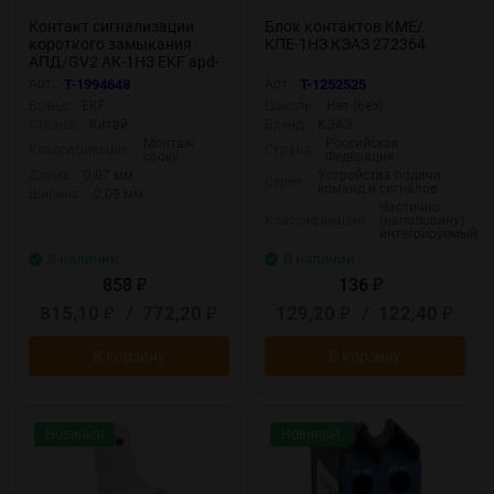
Контакт сигнализации
Блок контактов КМЕ/
короткого замыкания
КПЕ-1НЗ КЭАЗ 272364
АПД/GV2 АК-1НЗ EKF apd-
am11
Арт.:
T-1994648
Арт.:
T-1252525
Бренд:
EKF
Цоколь:
Нет (без)
Страна:
Китай
Бренд:
КЭАЗ
Монтаж
Российская
Классификация:
Страна:
сбоку
Федерация
Длина:
0.07 мм
Устройства подачи
Серия:
команд и сигналов
Ширина:
0.09 мм
Частично
Классификация:
(наполовину)
интегрируемый
В наличии
В наличии
858
136
₽
₽
815,10
/
772,20
129,20
/
122,40
₽
₽
₽
₽
В корзину
В корзину
Новинка!
Новинка!