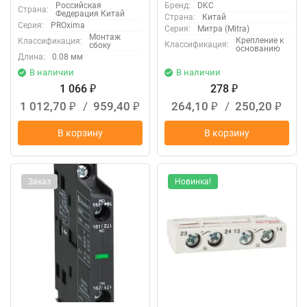
Российская
Бренд:
DKC
Страна:
Федерация Китай
Страна:
Китай
Серия:
PROxima
Серия:
Митра (Mitra)
Монтаж
Крепление к
Классификация:
Классификация:
сбоку
основанию
Длина:
0.08 мм
В наличии
В наличии
1 066
278
₽
₽
1 012,70
/
959,40
264,10
/
250,20
₽
₽
₽
₽
В корзину
В корзину
Заказ
Новинка!