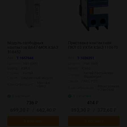
Модуль свободных
Приставка контактная
контактов ВА47-МСК КЭАЗ
ПКЛ 02 УХЛ4 КЭАЗ 110670
318452
Арт.:
T-1657844
Арт.:
T-1026251
Цоколь:
Нет (без)
Цоколь:
Нет (без)
Бренд:
КЭАЗ
Бренд:
КЭАЗ
Страна:
Китай
Китай Российская
Страна:
Федерация
Серия:
Бюджетный модуль
Серия:
ПМЛ, РТЛ
Монтаж
Классификация:
сбоку
Фронтальная
Классификация:
установка
В наличии
В наличии
736
414
₽
₽
699,20
/
662,40
393,30
/
372,60
₽
₽
₽
₽
В корзину
В корзину