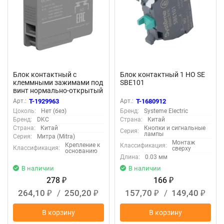
Блок контактный с
Блок контактный 1 НО SE
клеммными зажимами под
SBE101
винт нормально-открытый
DKC MC-NOPS
Арт.:
T-1929963
Арт.:
T-1680912
Цоколь:
Нет (без)
Бренд:
Systeme Electric
Бренд:
DKC
Страна:
Китай
Страна:
Китай
Кнопки и сигнальные
Серия:
лампы
Серия:
Митра (Mitra)
Монтаж
Крепление к
Классификация:
Классификация:
сверху
основанию
Длина:
0.03 мм
В наличии
В наличии
278
166
₽
₽
264,10
/
250,20
157,70
/
149,40
₽
₽
₽
₽
В корзину
В корзину