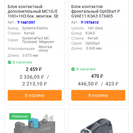
Блок контактный
Блок контактов
дополнительный MC1G/E
фронтальный OptiStart P
1НО+1НЗ бок. монтаж. SE
GVAE11 КЭАЗ 373405
MASN11
Арт.:
T-1681597
Арт.:
T-1976410
Бренд:
Systeme Electric
Цоколь:
Нет (без)
Страна:
Китай
Бренд:
КЭАЗ
SystemePact MC -
Страна:
Китай
Серия:
Пускорег. Медиум+
Серия:
OptiStart
Монтаж
Длина:
0.045 мм
Классификация:
сбоку
Длина:
0.075 мм
В наличии
2 459
В наличии
₽
470
2 336,05
/
₽
₽
2 213,10
446,50
/
423
₽
₽
₽
В корзину
В корзину
Новинка!