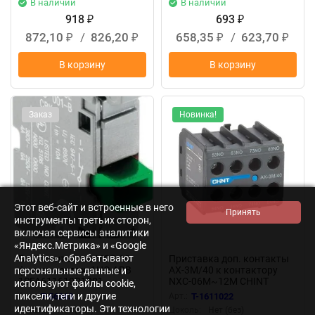
В наличии
В наличии
918
693
₽
₽
872,10
/
826,20
658,35
/
623,70
₽
₽
₽
₽
В корзину
В корзину
Заказ
Новинка!
Этот веб-сайт и встроенные в него
инструменты третьих сторон,
включая сервисы аналитики
«Яндекс.Метрика» и «Google
Analytics», обрабатывают
Блок контактов MCB-10
Приставка доп. контакты
фронт. монтаж 1НО ABB
AX-3M/40 к контактору
персональные данные и
1SFA611610R1001
NXC-06M~12M CHINT
используют файлы cookie,
925184
пиксели, теги и другие
Арт.:
T-56363
Арт.:
T-1611022
идентификаторы. Эти технологии
Цоколь:
Нет (без)
Цоколь:
Нет (без)