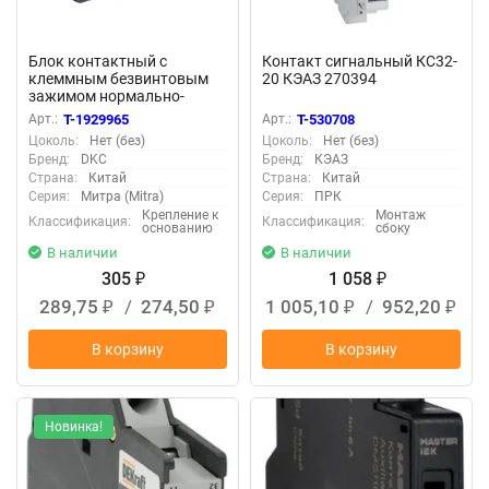
Блок контактный с
Контакт сигнальный КС32-
клеммным безвинтовым
20 КЭАЗ 270394
зажимом нормально-
открытый DKC MC-NOPP
Арт.:
T-1929965
Арт.:
T-530708
Цоколь:
Нет (без)
Цоколь:
Нет (без)
Бренд:
DKC
Бренд:
КЭАЗ
Страна:
Китай
Страна:
Китай
Серия:
Митра (Mitra)
Серия:
ПРК
Крепление к
Монтаж
Классификация:
Классификация:
основанию
сбоку
В наличии
В наличии
305
1 058
₽
₽
289,75
/
274,50
1 005,10
/
952,20
₽
₽
₽
₽
В корзину
В корзину
Новинка!