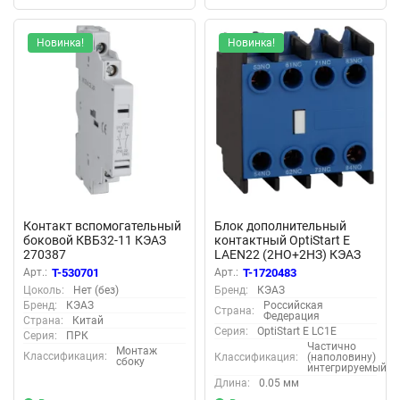
Новинка!
Новинка!
Контакт вспомогательный
Блок дополнительный
боковой КВБ32-11 КЭАЗ
контактный OptiStart E
270387
LAEN22 (2НО+2НЗ) КЭАЗ
333079
Арт.:
T-530701
Арт.:
T-1720483
Цоколь:
Нет (без)
Бренд:
КЭАЗ
Бренд:
КЭАЗ
Российская
Страна:
Федерация
Страна:
Китай
Серия:
OptiStart E LC1E
Серия:
ПРК
Частично
Монтаж
Классификация:
Классификация:
(наполовину)
сбоку
интегрируемый
Длина:
0.05 мм