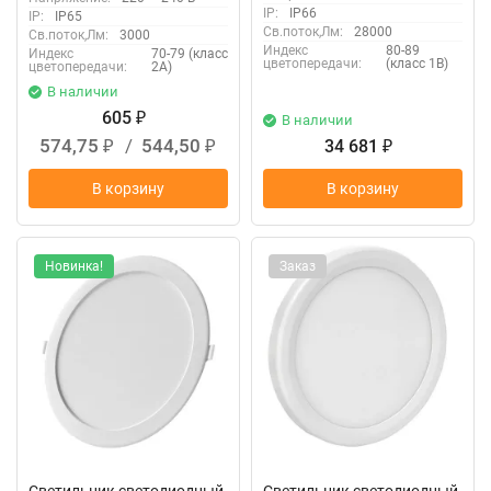
IP:
IP66
IP:
IP65
Св.поток,Лм:
28000
Св.поток,Лм:
3000
Индекс
80-89
Индекс
70-79 (класс
цветопередачи:
(класс 1В)
цветопередачи:
2А)
В наличии
605
₽
В наличии
574,75
/
544,50
34 681
₽
₽
₽
В корзину
В корзину
Новинка!
Заказ