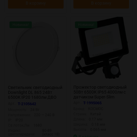
В корзину
В корзину
Новинка!
Новинка!
Прожектор светодиодный
Светильник светодиодный
50Вт 6500К IP65 4000лм с
Downlight DL 865 24Вт
датчиком Super-Slim
6500К IP20 1680лм ДВО
КОСМОС K_PR5_LED_50S
встраив. даунлайт круглый
Арт.:
T-1995065
Арт.:
T-2105642
бел. LEDVANCE
Бренд:
КОСМОС
Мощность:
24 Вт
4607194235599
Страна:
Китай
Напряжение:
220 — 240 В
Длина:
0.17 мм
IP:
IP20
Ширина:
0.18 мм
Св.поток,Лм:
1680
Высота:
0.065 мм
Индекс
80-89
цветопередачи:
(класс 1В)
В наличии