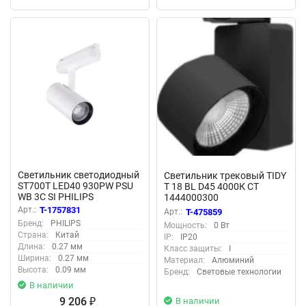
Светильник светодиодный
Светильник трековый TIDY
ST700T LED40 930PW PSU
T 18 BL D45 4000К СТ
WB 3C SI PHILIPS
1444000300
824110128682
Арт.:
T-1757831
Арт.:
T-475859
Бренд:
PHILIPS
Мощность:
0 Вт
Страна:
Китай
IP:
IP20
Длина:
0.27 мм
Класс защиты:
I
Ширина:
0.27 мм
Материал:
Алюминий
Высота:
0.09 мм
Бренд:
Световые технологии
В наличии
9 206
В наличии
₽