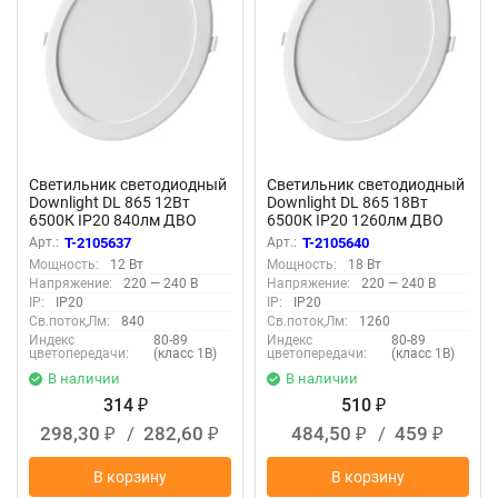
Светильник светодиодный
Светильник светодиодный
Downlight DL 865 12Вт
Downlight DL 865 18Вт
6500К IP20 840лм ДВО
6500К IP20 1260лм ДВО
встраив. даунлайт круглый
встраив. даунлайт круглый
Арт.:
T-2105637
Арт.:
T-2105640
бел. LEDVANCE
бел. LEDVANCE
Мощность:
12 Вт
Мощность:
18 Вт
4607194235537
4607194235568
Напряжение:
220 — 240 В
Напряжение:
220 — 240 В
IP:
IP20
IP:
IP20
Св.поток,Лм:
840
Св.поток,Лм:
1260
Индекс
80-89
Индекс
80-89
цветопередачи:
(класс 1В)
цветопередачи:
(класс 1В)
В наличии
В наличии
314
510
₽
₽
298,30
/
282,60
484,50
/
459
₽
₽
₽
₽
В корзину
В корзину