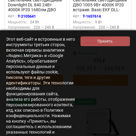
Светильник светодиодный
Светильник светодиодный
Downlight DL 840 24Вт
ДВО 1005 9Вт 4000К IP20
4000К IP20 1680лм ДВО
встраив. Basic EKF DLL-
встраив. даунлайт круглый
1005-9-4000
Арт.:
T-2105641
Арт.:
T-1657614
бел. LEDVANCE
Мощность:
24 Вт
Мощность:
9 Вт
4607194235582
Напряжение:
220 — 240 В
Напряжение:
220 — 240 В
IP:
IP20
IP:
IP20
Св.поток,Лм:
1680
Св.поток,Лм:
450
Этот веб-сайт и встроенные в него
Индекс
80-89
Класс защиты:
II
инструменты третьих сторон,
цветопередачи:
(класс 1В)
включая сервисы аналитики
В наличии
В наличии
«Яндекс.Метрика» и «Google
683
273
Analytics», обрабатывают
₽
₽
персональные данные и
648,85
/
614,70
259,35
/
245,70
₽
₽
₽
₽
используют файлы cookie,
пиксели, теги и другие
В корзину
В корзину
идентификаторы. Эти технологии
необходимы для
функционирования сайта,
анализа его работы, отображения
Новинка!
Новинка!
персонализированного контента,
итд, как описано в Политике
конфиденциальности. Нажимая
на кнопку «Принять», вы
соглашаетесь с использованием
указанных технологий и