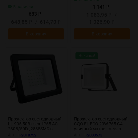
1 141
В наличии
₽
683
1 083,95
/
₽
₽
648,85
/
614,70
1 026,90
₽
₽
₽
В корзину
В корзину
Новинка!
Прожектор светодиодный
Прожектор светодиодный
LL-905 50Вт зел. IP65 AC
СДО FL ECO 20W 765 G4
230В/50Гц 2835SMD в
уличный матов. стекло
компактном корпусе черн.
алюм. черн. LEDVANCE
Арт.:
T-2018752
Арт.:
T-2003573