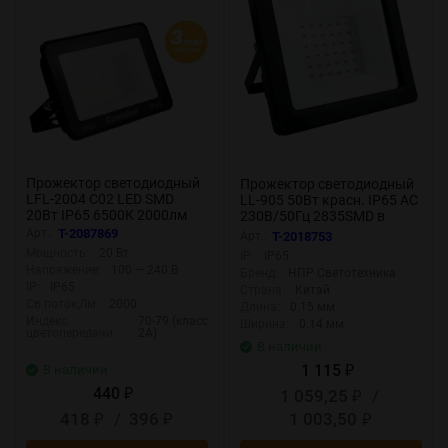
Прожектор светодиодный
Прожектор светодиодный
LFL-2004 C02 LED SMD
LL-905 50Вт красн. IP65 AC
20Вт IP65 6500К 2000лм
230В/50Гц 2835SMD в
230В 113х102х24 черн.
компактном корпусе черн.
Арт.:
T-2087869
Арт.:
T-2018753
Camelion 16330
FERON 41520
Мощность:
20 Вт
IP:
IP65
Напряжение:
100 — 240 В
Бренд:
НПР Светотехника
IP:
IP65
Страна:
Китай
Св.поток,Лм:
2000
Длина:
0.15 мм
Индекс
70-79 (класс
Ширина:
0.14 мм
цветопередачи:
2А)
В наличии
1 115
В наличии
₽
440
1 059,25
/
₽
₽
418
/
396
1 003,50
₽
₽
₽