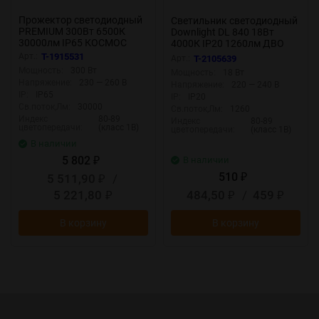
Прожектор светодиодный
Светильник светодиодный
PREMIUM 300Вт 6500К
Downlight DL 840 18Вт
30000лм IP65 КОСМОС
4000К IP20 1260лм ДВО
KOS_PR_LED_300
встраив. даунлайт круглый
Арт.:
T-1915531
Арт.:
T-2105639
бел. LEDVANCE
Мощность:
300 Вт
Мощность:
18 Вт
4607194235551
Напряжение:
230 — 260 В
Напряжение:
220 — 240 В
IP:
IP65
IP:
IP20
Св.поток,Лм:
30000
Св.поток,Лм:
1260
Индекс
80-89
Индекс
80-89
цветопередачи:
(класс 1В)
цветопередачи:
(класс 1В)
В наличии
5 802
В наличии
₽
510
5 511,90
/
₽
₽
5 221,80
484,50
/
459
₽
₽
₽
В корзину
В корзину