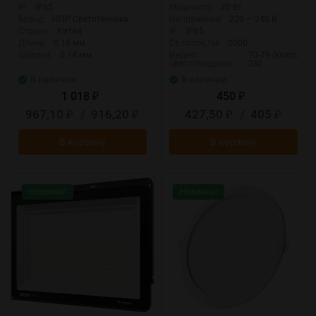
FERON 32212
4099854400056
IP:
IP65
Мощность:
20 Вт
Бренд:
НПР Светотехника
Напряжение:
220 — 240 В
Страна:
Китай
IP:
IP65
Длина:
0.15 мм
Св.поток,Лм:
2000
Ширина:
0.14 мм
Индекс
70-79 (класс
цветопередачи:
2А)
В наличии
В наличии
1 018
450
₽
₽
967,10
/
916,20
427,50
/
405
₽
₽
₽
₽
В корзину
В корзину
Новинка!
Новинка!