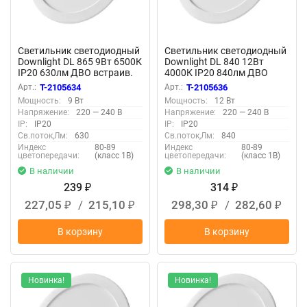
Светильник светодиодный
Светильник светодиодный
Downlight DL 865 9Вт 6500К
Downlight DL 840 12Вт
IP20 630лм ДВО встраив.
4000К IP20 840лм ДВО
даунлайт круглый бел.
встраив. даунлайт круглый
Арт.:
T-2105634
Арт.:
T-2105636
LEDVANCE 4607194235506
бел. LEDVANCE
Мощность:
9 Вт
Мощность:
12 Вт
4607194235520
Напряжение:
220 — 240 В
Напряжение:
220 — 240 В
IP:
IP20
IP:
IP20
Св.поток,Лм:
630
Св.поток,Лм:
840
Индекс
80-89
Индекс
80-89
цветопередачи:
(класс 1В)
цветопередачи:
(класс 1В)
В наличии
В наличии
239
314
₽
₽
227,05
/
215,10
298,30
/
282,60
₽
₽
₽
₽
В корзину
В корзину
Новинка!
Новинка!