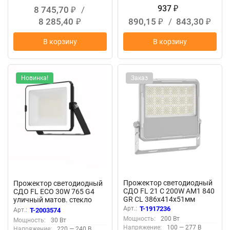
937
8 745,70
/
₽
₽
8 285,40
890,15
/
843,30
₽
₽
₽
В корзину
В корзину
Новинка!
Заказ
Прожектор светодиодный
Прожектор светодиодный
СДО FL 21 C 200W AM1 840
СДО FL ECO 30W 765 G4
GR CL 386х414х51мм
уличный матов. стекло
200Вт 4000К IP66 уличный
алюм. черн. LEDVANCE
Арт.:
T-1917236
Арт.:
T-2003574
сер. Русский Свет
4099854400094
Мощность:
200 Вт
Мощность:
30 Вт
17082123362
Напряжение:
100 — 277 В
Напряжение:
220 — 240 В