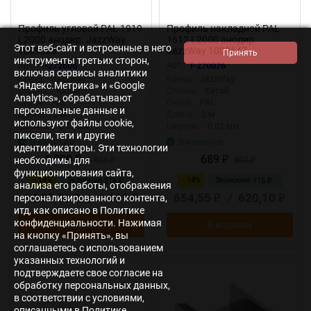
Профиль угловой PAL 1919
Профиль накладной PAL
L2000 анодир. JazzWay
1612 L2000 анодир.
Этот веб-сайт и встроенные в него
1009623
JazzWay 1009647
инструменты третьих сторон,
Арт.:
T-272606
Арт.:
T-270076
включая сервисы аналитики
Бренд:
JazzWay
Бренд:
JazzWay
«Яндекс.Метрика» и «Google
Страна:
Китай
Страна:
Китай
Analytics», обрабатывают
Серия:
PAL
Серия:
PAL
персональные данные и
Длина:
2 м
Длина:
2 м
используют файлы cookie,
Ширина:
0.03 мм
Ширина:
0.02 мм
пиксели, теги и другие
В наличии
В наличии
идентификаторы. Эти технологии
1 290
689
необходимы для
₽
1 506
₽
804
₽
₽
функционирования сайта,
- 14%
Экономия
- 14%
Экономия
216
115
₽
₽
анализа его работы, отображения
1 225,50
/
1 161
654,55
/
620,10
персонализированного контента,
₽
₽
₽
₽
итд, как описано в Политике
конфиденциальности. Нажимая
В корзину
В корзину
на кнопку «Принять», вы
соглашаетесь с использованием
указанных технологий и
подтверждаете свое согласие на
обработку персональных данных,
в соответствии с условиями,
описанными в Политике