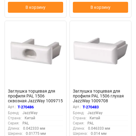
В корзину
В корзину
Заглушка торцевая для
Заглушка торцевая для
профиля PAL 1506
профиля PAL 1506 глухая
сквозная JazzWay 1009715
JazzWay 1009708
Арт.:
T-270486
Арт.:
T-270483
Бренд:
JazzWay
Бренд:
JazzWay
Страна:
Китай
Страна:
Китай
Серия:
PAL
Серия:
PAL
Длина:
0.042333 мм
Длина:
0.046333 мм
Ширина:
0.01775 мм
Ширина:
0.014 мм