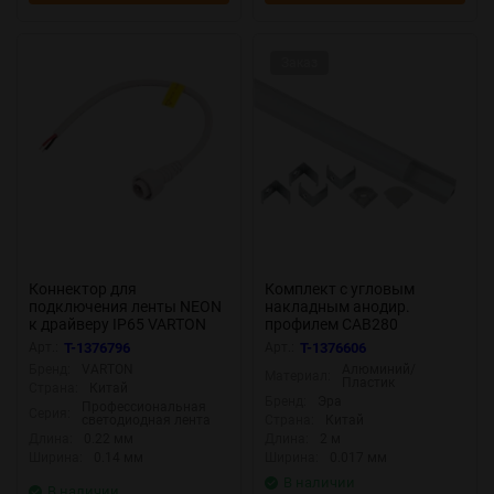
Заказ
Коннектор для
Комплект с угловым
подключения ленты NEON
накладным анодир.
к драйверу IP65 VARTON
профилем CAB280
V4-NS-00.0054.STR-0001
16х16мм 2м и круглым
Арт.:
T-1376796
Арт.:
T-1376606
экраном 2м 1616R Эра
Бренд:
VARTON
Алюминий/
Материал:
Б0039465
Пластик
Страна:
Китай
Бренд:
Эра
Профессиональная
Серия:
светодиодная лента
Страна:
Китай
Длина:
0.22 мм
Длина:
2 м
Ширина:
0.14 мм
Ширина:
0.017 мм
В наличии
В наличии