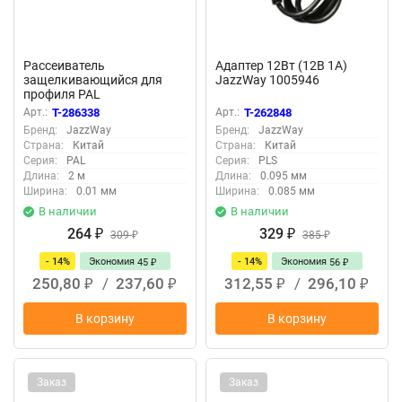
Рассеиватель
Адаптер 12Вт (12В 1A)
защелкивающийся для
JazzWay 1005946
профиля PAL
1506/1612/1818/1919/2206
Арт.:
T-286338
Арт.:
T-262848
прозр. (дл.2м) JazzWay
Бренд:
JazzWay
Бренд:
JazzWay
1025364
Страна:
Китай
Страна:
Китай
Серия:
PAL
Серия:
PLS
Длина:
2 м
Длина:
0.095 мм
Ширина:
0.01 мм
Ширина:
0.085 мм
В наличии
В наличии
264
329
₽
309
₽
385
₽
₽
- 14%
Экономия
- 14%
Экономия
45
56
₽
₽
250,80
/
237,60
312,55
/
296,10
₽
₽
₽
₽
В корзину
В корзину
Заказ
Заказ