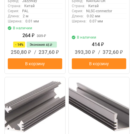
Бренд:
JazzWay
Бренд:
NAVIGATOR
1023117
Страна:
Китай
Страна:
Китай
Серия:
PAL
Серия:
NLSC-connector
Длина:
2 м
Длина:
0.02 мм
Ширина:
0.01 мм
Ширина:
0.07 мм
В наличии
264
₽
309
₽
В наличии
414
- 14%
Экономия
₽
45
₽
250,80
/
237,60
393,30
/
372,60
₽
₽
₽
₽
В корзину
В корзину