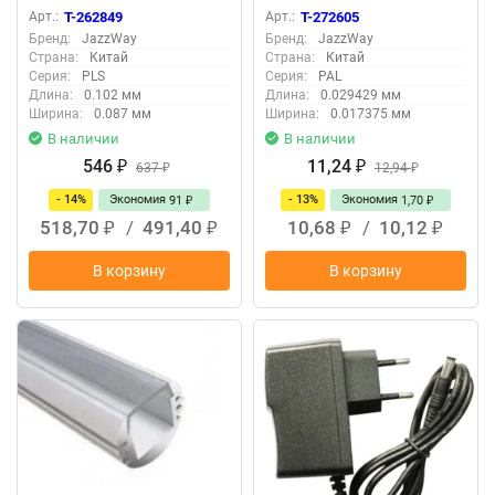
Арт.:
T-262849
Арт.:
T-272605
Бренд:
JazzWay
Бренд:
JazzWay
Страна:
Китай
Страна:
Китай
Серия:
PLS
Серия:
PAL
Длина:
0.102 мм
Длина:
0.029429 мм
Ширина:
0.087 мм
Ширина:
0.017375 мм
В наличии
В наличии
546
11,24
₽
637
₽
12,94
₽
₽
- 14%
Экономия
- 13%
Экономия
91
1,70
₽
₽
518,70
/
491,40
10,68
/
10,12
₽
₽
₽
₽
В корзину
В корзину