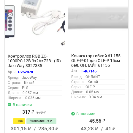
Коннектор гибкий 61 155
Контроллер RGB ZC-
OLF-P-01 для OLF-P 15см
1000RC 12В 3х2А=72Вт (IR)
бел. ОНЛАЙТ 61155
JazzWay 3327385
Арт.:
T-467145
Арт.:
T-262878
Бренд:
ОНЛАЙТ
Бренд:
JazzWay
Страна:
Китай
Страна:
Китай
Серия:
OLF-P
Серия:
PLS
Длина:
0.05 мм
Длина:
0.057 мм
Ширина:
0.04 мм
Ширина:
0.036 мм
В наличии
317
₽
370
₽
В наличии
45,56
- 14%
Экономия
₽
53
₽
301,15
/
285,30
43,28
/
41
₽
₽
₽
₽