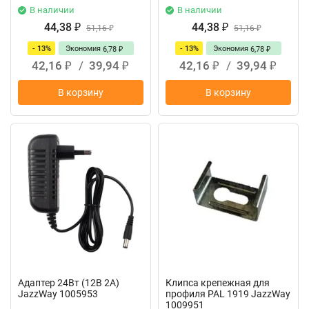
В наличии
В наличии
44,38
44,38
₽
51,16
₽
51,16
₽
₽
- 13%
Экономия
- 13%
Экономия
6,78
6,78
₽
₽
42,16
/
39,94
42,16
/
39,94
₽
₽
₽
₽
В корзину
В корзину
Адаптер 24Вт (12В 2A)
Клипса крепежная для
JazzWay 1005953
профиля PAL 1919 JazzWay
1009951