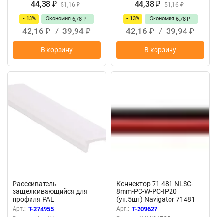
44,38
44,38
₽
51,16
₽
51,16
₽
₽
- 13%
Экономия
- 13%
Экономия
6,78
6,78
₽
₽
42,16
/
39,94
42,16
/
39,94
₽
₽
₽
₽
В корзину
В корзину
Рассеиватель
Коннектор 71 481 NLSC-
защелкивающийся для
8mm-PC-W-PC-IP20
профиля PAL
(уп.5шт) Navigator 71481
1506/1612/1818/1919/2206
Арт.:
T-274955
Арт.:
T-209627
матов. (дл.2м) JazzWay