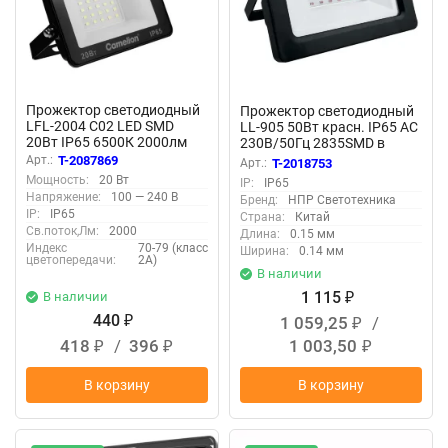
Прожектор светодиодный
Прожектор светодиодный
LFL-2004 C02 LED SMD
LL-905 50Вт красн. IP65 AC
20Вт IP65 6500К 2000лм
230В/50Гц 2835SMD в
230В 113х102х24 черн.
компактном корпусе черн.
Арт.:
T-2087869
Арт.:
T-2018753
Camelion 16330
FERON 41520
Мощность:
20 Вт
IP:
IP65
Напряжение:
100 — 240 В
Бренд:
НПР Светотехника
IP:
IP65
Страна:
Китай
Св.поток,Лм:
2000
Длина:
0.15 мм
Индекс
70-79 (класс
Ширина:
0.14 мм
цветопередачи:
2А)
В наличии
1 115
В наличии
₽
440
1 059,25
/
₽
₽
418
/
396
1 003,50
₽
₽
₽
В корзину
В корзину