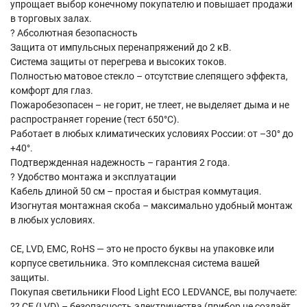
упрощает выбор конечному покупателю и повышает продажи
в торговых залах.
? Абсолютная безопасность
Защита от импульсных перенапряжений до 2 кВ.
Система защиты от перегрева и высоких токов.
Полностью матовое стекло – отсутствие слепящего эффекта,
комфорт для глаз.
Пожаробезопасен – не горит, не тлеет, не выделяет дыма и не
распространяет горение (тест 650°C).
Работает в любых климатических условиях России: от –30° до
+40°.
Подтвержденная надежность – гарантия 2 года.
? Удобство монтажа и эксплуатации
Кабель длиной 50 см – простая и быстрая коммутация.
Изогнутая монтажная скоба – максимально удобный монтаж
в любых условиях.
CE, LVD, EMC, RoHS — это не просто буквы на упаковке или
корпусе светильника. Это комплексная система вашей
защиты.
Покупая светильники Flood Light ECO LEDVANCE, вы получаете:
?? CE (LVD) – безопасность электричества (прибор не создаёт