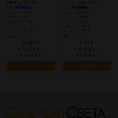
WB 3C SI PHILIPS
датчиком Super-Slim
824110128682
КОСМОС K_PR5_LED_50S
Арт.:
T-1757831
Арт.:
T-1995065
Бренд:
PHILIPS
Бренд:
КОСМОС
Страна:
Китай
Страна:
Китай
Длина:
0.27 мм
Длина:
0.17 мм
Ширина:
0.27 мм
Ширина:
0.18 мм
Высота:
0.09 мм
Высота:
0.065 мм
В наличии
В наличии
9 206
1 141
₽
₽
8 745,70
/
1 083,95
/
₽
₽
8 285,40
1 026,90
₽
₽
В корзину
В корзину