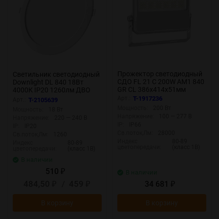
Прожектор светодиодный
Светильник светодиодный
СДО FL 21 C 200W AM1 840
Downlight DL 840 18Вт
GR CL 386х414х51мм
4000К IP20 1260лм ДВО
200Вт 4000К IP66 уличный
встраив. даунлайт круглый
Арт.:
T-1917236
Арт.:
T-2105639
сер. Русский Свет
бел. LEDVANCE
Мощность:
200 Вт
Мощность:
18 Вт
17082123362
4607194235551
Напряжение:
100 — 277 В
Напряжение:
220 — 240 В
IP:
IP66
IP:
IP20
Св.поток,Лм:
28000
Св.поток,Лм:
1260
Индекс
80-89
Индекс
80-89
цветопередачи:
(класс 1В)
цветопередачи:
(класс 1В)
В наличии
510
₽
В наличии
484,50
/
459
34 681
₽
₽
₽
В корзину
В корзину