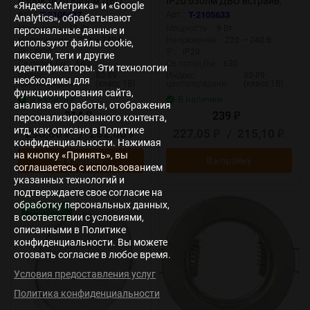
6500К IP20 840лм ДВО
IP20 630лм ДВО встраив.
«Яндекс.Метрика» и «Google
встраив. даунлайт круглый
даунлайт круглый бел.
Арт.:
T-2105637
Арт.:
T-2105633
Analytics», обрабатывают
бел. LEDVANCE
LEDVANCE 4607194235490
Мощность:
12 Вт
Мощность:
9 Вт
персональные данные и
4607194235537
Напряжение:
220 — 240 В
Напряжение:
220 — 240 В
используют файлы cookie,
IP:
IP20
IP:
IP20
пиксели, теги и другие
Св.поток,Лм:
840
Св.поток,Лм:
630
идентификаторы. Эти технологии
Индекс
80-89
Индекс
80-89
необходимы для
цветопередачи:
(класс 1В)
цветопередачи:
(класс 1В)
функционирования сайта,
В наличии
В наличии
анализа его работы, отображения
314
239
персонализированного контента,
₽
₽
итд, как описано в Политике
298,30
/
282,60
227,05
/
215,10
₽
₽
₽
₽
конфиденциальности. Нажимая
на кнопку «Принять», вы
В корзину
В корзину
соглашаетесь с использованием
указанных технологий и
подтверждаете свое согласие на
обработку персональных данных,
Новинка!
в соответствии с условиями,
описанными в Политике
конфиденциальности. Вы можете
отозвать согласие в любое время.
Условия предоставления услуг
Политика конфиденциальности