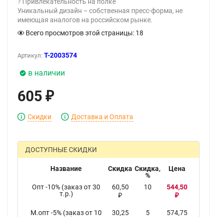
? Привлекательность на полке
Уникальный дизайн – собственная пресс-форма, не
имеющая аналогов на российском рынке.
Всего просмотров этой страницы:
18
T-2003574
Артикул:
в наличии
605
₽
Скидки
Доставка и Оплата
ДОСТУПНЫЕ СКИДКИ
Название
Скидка
Скидка,
Цена
%
Опт -10% (заказ от 30
60,50
10
544,50
т.р.)
₽
₽
М.опт -5% (заказ от 10
30,25
5
574,75