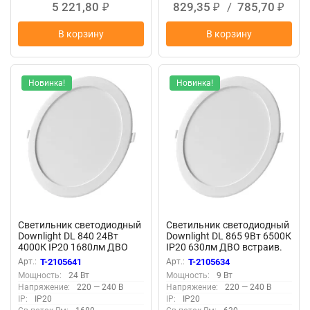
5 221,80
829,35
/
785,70
₽
₽
₽
В корзину
В корзину
Новинка!
Новинка!
Светильник светодиодный
Светильник светодиодный
Downlight DL 840 24Вт
Downlight DL 865 9Вт 6500К
4000К IP20 1680лм ДВО
IP20 630лм ДВО встраив.
встраив. даунлайт круглый
даунлайт круглый бел.
Арт.:
T-2105641
Арт.:
T-2105634
бел. LEDVANCE
LEDVANCE 4607194235506
Мощность:
24 Вт
Мощность:
9 Вт
4607194235582
Напряжение:
220 — 240 В
Напряжение:
220 — 240 В
IP:
IP20
IP:
IP20