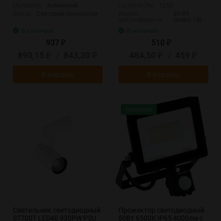
Материал:
Алюминий
Св.поток,Лм:
1260
Бренд:
Световые технологии
Индекс
80-89
цветопередачи:
(класс 1В)
В наличии
В наличии
937
510
₽
₽
890,15
/
843,30
484,50
/
459
₽
₽
₽
₽
В корзину
В корзину
Новинка!
Светильник светодиодный
Прожектор светодиодный
ST700T LED40 930PW PSU
50Вт 6500К IP65 4000лм с