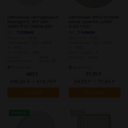
Светильник светодиодный
Светильник MR16 встраив.
Downlight DL 865 24Вт
матов. хром IEK LUVB0-
6500К IP20 1680лм ДВО
GU05-1-K27
встраив. даунлайт круглый
Арт.:
T-2105642
Арт.:
T-1436020
бел. LEDVANCE
Мощность:
24 Вт
Мощность:
15 Вт
4607194235599
Напряжение:
220 — 240 В
Напряжение:
230 — 230 В
IP:
IP20
IP:
IP20
Св.поток,Лм:
1680
Класс защиты:
II
Индекс
80-89
Материал:
Сталь
цветопередачи:
(класс 1В)
В наличии
В наличии
683
57,39
₽
₽
648,85
/
614,70
54,52
/
51,65
₽
₽
₽
₽
В корзину
В корзину
Новинка!
Заказ