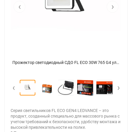
‹
›
Прожектор светодиодный СДО FL ECO 30W 765 G4 уличный матов. стекло алюм. черн. LEDVANCE 4099854400094 - фото 8
Прожектор светодиодный СДО FL ECO 30W 765 G4 уличный матов. стекло алюм. черн. LEDVANCE 4099854400094 - фото
‹
›
Серия светильников FL ECO GEN4 LEDVANCE – это
продукт, созданный специально для массового рынка с
учетом требований к безопасности, удобству монтажа и
высокой привлекательности на полке.