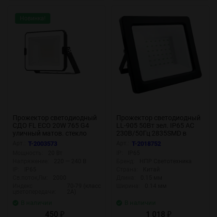
Новинка!
Прожектор светодиодный
Прожектор светодиодный
СДО FL ECO 20W 765 G4
LL-905 50Вт зел. IP65 AC
уличный матов. стекло
230В/50Гц 2835SMD в
алюм. черн. LEDVANCE
компактном корпусе черн.
Арт.:
T-2003573
Арт.:
T-2018752
4099854400056
FERON 32212
Мощность:
20 Вт
IP:
IP65
Напряжение:
220 — 240 В
Бренд:
НПР Светотехника
IP:
IP65
Страна:
Китай
Св.поток,Лм:
2000
Длина:
0.15 мм
Индекс
70-79 (класс
Ширина:
0.14 мм
цветопередачи:
2А)
В наличии
В наличии
450
1 018
₽
₽