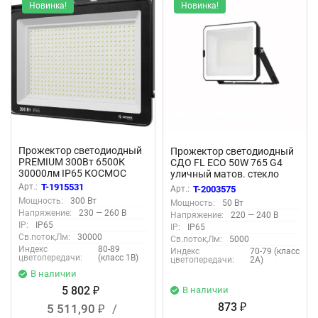
Новинка!
Новинка!
Прожектор светодиодный
Прожектор светодиодный
PREMIUM 300Вт 6500К
СДО FL ECO 50W 765 G4
30000лм IP65 КОСМОС
уличный матов. стекло
KOS_PR_LED_300
алюм. черн. LEDVANCE
Арт.:
T-1915531
Арт.:
T-2003575
4099854400131
Мощность:
300 Вт
Мощность:
50 Вт
Напряжение:
230 — 260 В
Напряжение:
220 — 240 В
IP:
IP65
IP:
IP65
Св.поток,Лм:
30000
Св.поток,Лм:
5000
Индекс
80-89
Индекс
70-79 (класс
цветопередачи:
(класс 1В)
цветопередачи:
2А)
В наличии
5 802
В наличии
₽
873
5 511,90
/
₽
₽