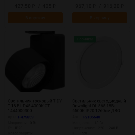
427,50
/
405
967,10
/
916,20
₽
₽
₽
₽
В корзину
В корзину
Новинка!
Светильник трековый TIDY
Светильник светодиодный
T 18 BL D45 4000К СТ
Downlight DL 865 18Вт
1444000300
6500К IP20 1260лм ДВО
встраив. даунлайт круглый
Арт.:
T-475859
Арт.:
T-2105640
бел. LEDVANCE
Мощность:
0 Вт
Мощность:
18 Вт
4607194235568
IP:
IP20
Напряжение:
220 — 240 В
Класс защиты:
I
IP:
IP20