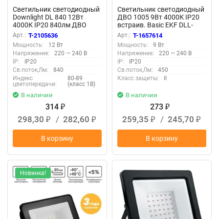
Светильник светодиодный
Светильник светодиодный
Downlight DL 840 12Вт
ДВО 1005 9Вт 4000К IP20
4000К IP20 840лм ДВО
встраив. Basic EKF DLL-
встраив. даунлайт круглый
1005-9-4000
Арт.:
T-2105636
Арт.:
T-1657614
бел. LEDVANCE
Мощность:
12 Вт
Мощность:
9 Вт
4607194235520
Напряжение:
220 — 240 В
Напряжение:
220 — 240 В
IP:
IP20
IP:
IP20
Св.поток,Лм:
840
Св.поток,Лм:
450
Индекс
80-89
Класс защиты:
II
цветопередачи:
(класс 1В)
В наличии
В наличии
314
273
₽
₽
298,30
/
282,60
259,35
/
245,70
₽
₽
₽
₽
В корзину
В корзину
Новинка!