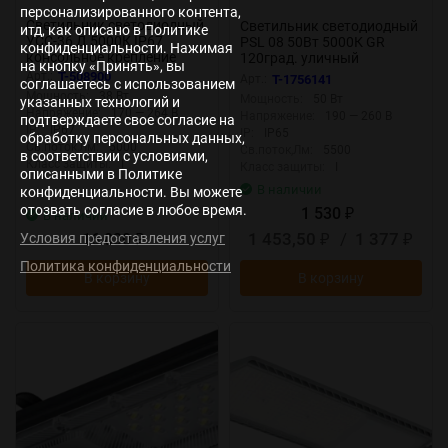
персонализированного контента,
Светильник светодиодный
Светильник светодиодный
итд, как описано в Политике
УСС-36 Д 5000К IP67
PSL 08 50Вт 5000К GR
конфиденциальности. Нажимая
консольное крепление
120град. уличный
на кнопку «Принять», вы
ФОКУС USS00-
консольный ДКУ IP65 Pro
Арт.:
T-508900
Арт.:
T-1756141
соглашаетесь с использованием
036D0BEF03F06002
JazzWay 5045781
Мощность:
38 Вт
Мощность:
50 Вт
указанных технологий и
Напряжение:
170 — 264 В
Напряжение:
190 — 260 В
подтверждаете свое согласие на
IP:
IP67
IP:
IP65
обработку персональных данных,
Св.поток,Лм:
5000
Св.поток,Лм:
5500
в соответствии с условиями,
Класс защиты:
I
Класс защиты:
I
описанными в Политике
В наличии
конфиденциальности. Вы можете
отозвать согласие в любое время.
1 530
В наличии
₽
1 453,50
/
1 377
16 030
Условия предоставления услуг
₽
₽
₽
Политика конфиденциальности
В корзину
В корзину