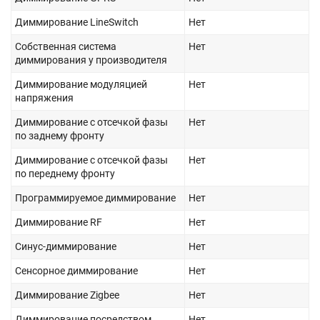
Диммирование LineSwitch
Нет
Собственная система
Нет
диммирования у производителя
Диммирование модуляцией
Нет
напряжения
Диммирование с отсечкой фазы
Нет
по заднему фронту
Диммирование с отсечкой фазы
Нет
по переднему фронту
Программируемое диммирование
Нет
Диммирование RF
Нет
Синус-диммирование
Нет
Сенсорное диммирование
Нет
Диммирование Zigbee
Нет
Диммирование посредством
Нет