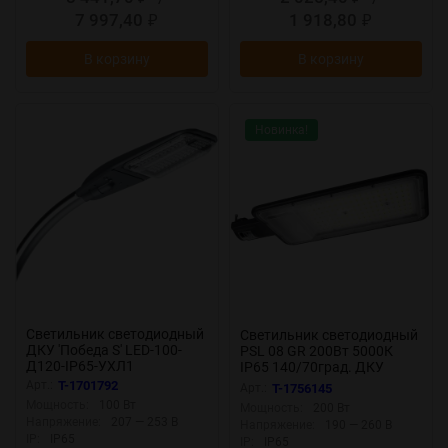
7 997,40
1 918,80
₽
₽
В корзину
В корзину
Новинка!
Светильник светодиодный
Светильник светодиодный
ДКУ 'Победа S' LED-100-
PSL 08 GR 200Вт 5000К
Д120-IP65-УХЛ1
IP65 140/70град. ДКУ
(750/E/X/RAL9023/C50/PM
уличный консольный с
Арт.:
T-1701792
Арт.:
T-1756145
MA/ST/G1) сер. GALAD
линзовым модулем Pro
Мощность:
100 Вт
Мощность:
200 Вт
22729
JazzWay 5045866
Напряжение:
207 — 253 В
Напряжение:
190 — 260 В
IP:
IP65
IP:
IP65