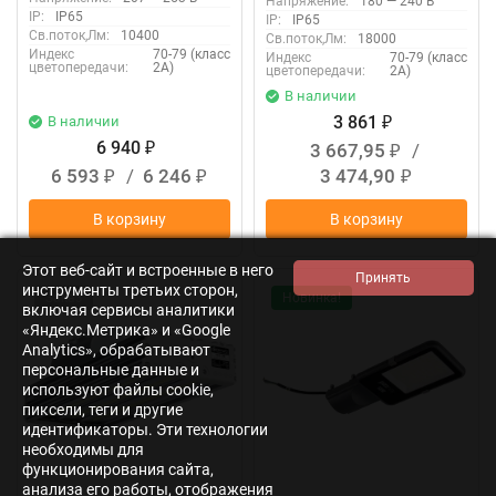
Напряжение:
180 — 240 В
IP:
IP65
IP:
IP65
Св.поток,Лм:
10400
Св.поток,Лм:
18000
Индекс
70-79 (класс
Индекс
70-79 (класс
цветопередачи:
2А)
цветопередачи:
2А)
В наличии
3 861
В наличии
₽
6 940
3 667,95
/
₽
₽
6 593
/
6 246
3 474,90
₽
₽
₽
В корзину
В корзину
Этот веб-сайт и встроенные в него
инструменты третьих сторон,
Заказ
Новинка!
включая сервисы аналитики
«Яндекс.Метрика» и «Google
Analytics», обрабатывают
персональные данные и
используют файлы cookie,
пиксели, теги и другие
идентификаторы. Эти технологии
необходимы для
функционирования сайта,
анализа его работы, отображения