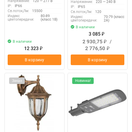
Напряжение:
120 — 277 В
Напряжение:
220 — 240 В
IP:
IP66
IP:
IP65
Св.поток,Лм:
15500
Св.поток,Лм:
120
Индекс
80-89
Индекс
70-79 (класс
цветопередачи:
(класс 1В)
цветопередачи:
2А)
В наличии
3 085
₽
2 930,75
/
В наличии
₽
2 776,50
12 323
₽
₽
В корзину
В корзину
Заказ
Новинка!