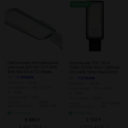
Новинка!
Светильник светодиодный
Светильник THL-1014
уличный ДКУ RD 10 P 50W
100Вт 5700К IP65 12000лм
SHB 840 GR 477х138мм
220-240В 385х136х24 КСС
50Вт 4000К IP66 консольн.
'Ш' 1/10 НПВ уличный
Арт.:
T-1905806
Арт.:
T-2106496
сер. Русский Свет
Camelion 16367
Мощность:
50 Вт
Мощность:
100 Вт
17121023274
Напряжение:
120 — 277 В
Напряжение:
220 — 240 В
IP:
IP66
IP:
IP65
Св.поток,Лм:
7500
Св.поток,Лм:
12000
Индекс
80-89
Индекс
70-79 (класс
цветопередачи:
(класс 1В)
цветопередачи:
2А)
В наличии
В наличии
8 886
2 132
₽
₽
8 441,70
/
2 025,40
/
₽
₽