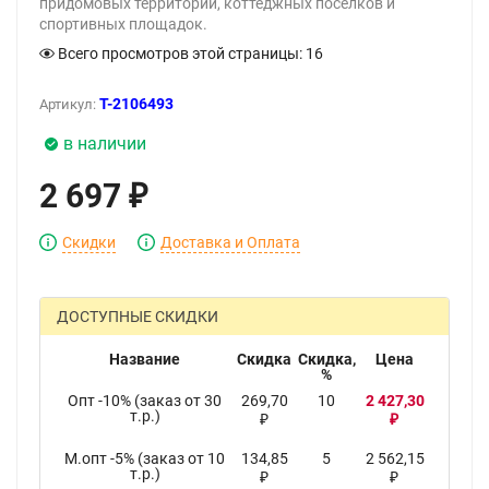
придомовых территорий, коттеджных поселков и
спортивных площадок.
Всего просмотров этой страницы:
16
T-2106493
Артикул:
в наличии
2 697
₽
Скидки
Доставка и Оплата
ДОСТУПНЫЕ СКИДКИ
Название
Скидка
Скидка,
Цена
%
Опт -10% (заказ от 30
269,70
10
2 427,30
т.р.)
₽
₽
М.опт -5% (заказ от 10
134,85
5
2 562,15
т.р.)
₽
₽