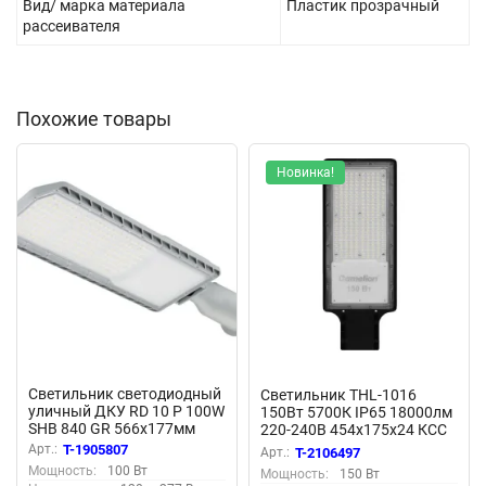
Вид/ марка материала
Пластик прозрачный
рассеивателя
Похожие товары
Новинка!
Светильник светодиодный
Светильник THL-1016
уличный ДКУ RD 10 P 100W
150Вт 5700К IP65 18000лм
SHB 840 GR 566х177мм
220-240В 454х175х24 КСС
100Вт 4000К IP66
'Ш' 1/5 НПВ уличный
Арт.:
T-1905807
Арт.:
T-2106497
консольн. сер. Русский
Camelion 16368
Мощность:
100 Вт
Мощность:
150 Вт
Свет 17121023275