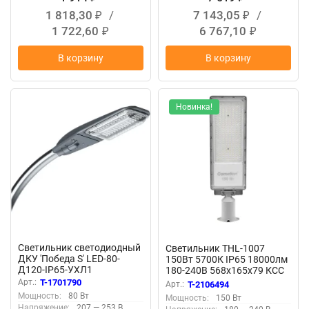
1 818,30
/
7 143,05
/
₽
₽
1 722,60
6 767,10
₽
₽
В корзину
В корзину
Новинка!
Светильник светодиодный
Светильник THL-1007
ДКУ 'Победа S' LED-80-
150Вт 5700К IP65 18000лм
Д120-IP65-УХЛ1
180-240В 568х165х79 КСС
(750/E/X/RAL9023/C50/PM
'Ш' 1/5 ПВ уличный
Арт.:
T-1701790
Арт.:
T-2106494
MA/ST/G1) сер. GALAD
Camelion 16343
Мощность:
80 Вт
Мощность:
150 Вт
22727
Напряжение:
207 — 253 В