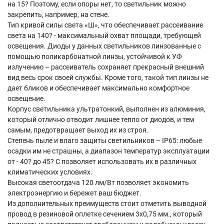
на 15? Поэтому, если опоры нет, то светильник можно
закрепить, например, на стене.
Тип кривой силы света «Ш», что обеспечивает рассеивание
света на 140? - максимальный охват площади, требующей
освещения. Диоды у данных светильников линзованные с
помощью поликарбонатной линзы, устойчивой к УФ
излучению – рассеиватель сохраняет прекрасный внешний
вид весь срок своей службы. Кроме того, такой тип линзы не
дает бликов и обеспечивает максимально комфортное
освещение.
Корпус светильника ультратонкий, выполнен из алюминия,
который отлично отводит лишнее тепло от диодов, и тем
самым, предотвращает выход их из строя.
Степень пыле и влаго защиты светильников – IP65: любые
осадки им не страшны, а диапазон температур эксплуатации
от - 40? до 45? С позволяет использовать их в различных
климатических условиях.
Высокая светоотдача 120 лм/Вт позволяет экономить
электроэнергию и бережет ваш бюджет.
Из дополнительных преимуществ стоит отметить выводной
провод в резиновой оплетке сечением 3х0,75 мм., который