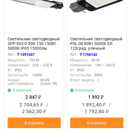
Светильник светодиодный
Светильник светодиодный
SPP-503-0-50K-150 150Вт
PSL 08 80Вт 5000К GR
5000К IP65 15000лм
120град. уличный
КСС:Ш-С уличный
консольный ДКУ IP65 Pro
Арт.:
T-1591037
Арт.:
T-1756142
консольный (аналог ДКУ)
JazzWay 5045804
Мощность:
150 Вт
Мощность:
80 Вт
Эра Б0051839
Напряжение:
220 — 230 В
Напряжение:
190 — 260 В
IP:
IP65
IP:
IP65
Св.поток,Лм:
15000
Св.поток,Лм:
8800
Индекс
80-89
Класс защиты:
I
цветопередачи:
(класс 1В)
В наличии
В наличии
2 847
1 992
₽
₽
2 704,65
/
1 892,40
/
₽
₽
2 562,30
1 792,80
₽
₽
В корзину
В корзину