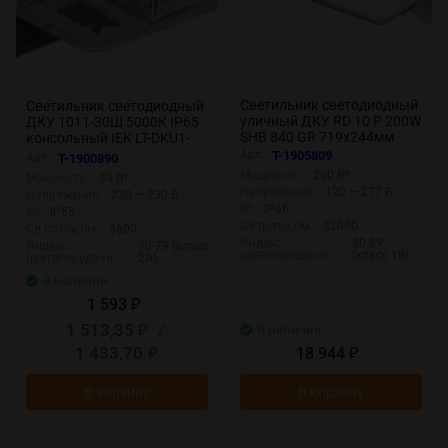
Светильник светодиодный
Светильник светодиодный
уличный ДКУ RD 10 P 200W
ДКУ 1011-30Ш 5000К IP65
SHB 840 GR 719х244мм
консольный IEK LT-DKU1-
200Вт 4000К IP66
1011-030-50-K03
Арт.:
T-1905809
Арт.:
T-1900890
консольн. сер. Русский
Мощность:
200 Вт
Мощность:
33 Вт
Свет 17121023277
Напряжение:
120 — 277 В
Напряжение:
230 — 230 В
IP:
IP66
IP:
IP65
Св.поток,Лм:
32000
Св.поток,Лм:
3600
Индекс
80-89
Индекс
70-79 (класс
цветопередачи:
(класс 1В)
цветопередачи:
2А)
В наличии
1 593
₽
1 513,35
/
В наличии
₽
1 433,70
18 944
₽
₽
В корзину
В корзину