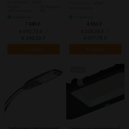
Св.поток,Лм:
13000
Св.поток,Лм:
22000
Индекс
70-79 (класс
Класс защиты:
I
цветопередачи:
2А)
В наличии
В наличии
7 045
4 553
₽
₽
6 692,75
/
4 325,35
/
₽
₽
6 340,50
4 097,70
₽
₽
В корзину
В корзину
Заказ
Светильник светодиодный
Светильник светодиодный