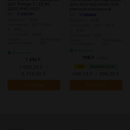
ДКУ 'Победа S' LED-80-
ДКУ 4002 60Д 5000К IP65
ШБ3С-IP65-УХЛ1
уличный консольный
(750/E/X/RAL9023/C50/PM
GENERICA LDKU0-4002-060-
Арт.:
T-1701791
Арт.:
T-1900894
MA/ST/G1) сер. GALAD
5000-K03-G
Мощность:
80 Вт
Мощность:
66 Вт
22728
Напряжение:
207 — 253 В
Напряжение:
230 — 230 В
IP:
IP65
IP:
IP65
Св.поток,Лм:
10400
Св.поток,Лм:
6000
Индекс
70-79 (класс
Индекс
70-79 (класс
цветопередачи:
2А)
цветопередачи:
2А)
В наличии
В наличии
998
₽
1 135
7 456
₽
₽
7 083,20
/
- 12%
Экономия
137
₽
₽
6 710,40
948,10
/
898,20
₽
₽
₽
В корзину
В корзину