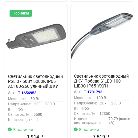
Новинка!
Светильник светодиодный
Светильник светодиодный
ДКУ 'Победа S' LED-100-
PSL 07 50Вт 5000К IP65
ШБ3С-IP65-УХЛ1
AC180-260 уличный ДКУ
(750/E/X/RAL9023/C50/PM
Pro JazzWay 5041059
Арт.:
T-1701793
Арт.:
T-1656953
MA/ST/G1) сер. GALAD
Мощность:
100 Вт
Мощность:
50 Вт
22730
Напряжение:
207 — 253 В
Напряжение:
230 — 230 В
IP:
IP65
IP:
IP65
Св.поток,Лм:
12350
Св.поток,Лм:
5500
Индекс
70-79 (класс
Класс защиты:
I
цветопередачи:
2А)
В наличии
В наличии
1 914
7 519
₽
₽