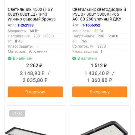
Светильник 4502 (НБУ
Светильник светодиодный
60Вт) 60Вт E27 IP43
PSL 07 30Вт 5000К IP65
улично-садовый бронза
AC180-260 уличный ДКУ
Camelion 10530
Pro JazzWay 5041035
Арт.:
T-262933
Арт.:
T-1656952
Мощность:
60 Вт
Мощность:
30 Вт
Напряжение:
230 — 230 В
Напряжение:
230 — 230 В
IP:
IP43
IP:
IP65
Класс защиты:
II
Св.поток,Лм:
3300
Материал:
Алюминий
Класс защиты:
I
В наличии
В наличии
2 262
1 512
₽
₽
2 148,90
/
1 436,40
/
₽
₽
2 035,80
1 360,80
₽
₽
В корзину
В корзину
Заказ