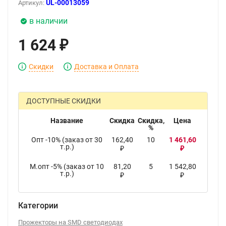
UL-00013059
Артикул:
в наличии
1 624
₽
Скидки
Доставка и Оплата
ДОСТУПНЫЕ СКИДКИ
Название
Скидка
Скидка,
Цена
%
Опт -10% (заказ от 30
162,40
10
1 461,60
т.р.)
₽
₽
М.опт -5% (заказ от 10
81,20
5
1 542,80
т.р.)
₽
₽
Категории
Прожекторы на SMD светодиодах