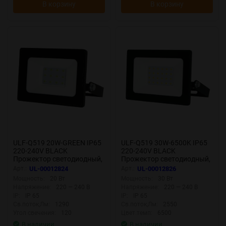
В корзину
В корзину
ULF-Q519 20W-GREEN IP65
ULF-Q519 30W-6500K IP65
220-240V BLACK
220-240V BLACK
Прожектор светодиодный,
Прожектор светодиодный,
Зеленый свет, Корпус
Дневной свет6500К,
Арт.:
UL-00012824
Арт.:
UL-00012826
черный, TM Volpe
Корпус черный, TM Volpe
Мощность:
20 Вт
Мощность:
30 Вт
Напряжение:
220 — 240 В
Напряжение:
220 — 240 В
IP:
IP 65
IP:
IP 65
Св.поток,Лм:
1290
Св.поток,Лм:
2550
Угол свечения:
120
Цвет.темп:
6500
В наличии
В наличии