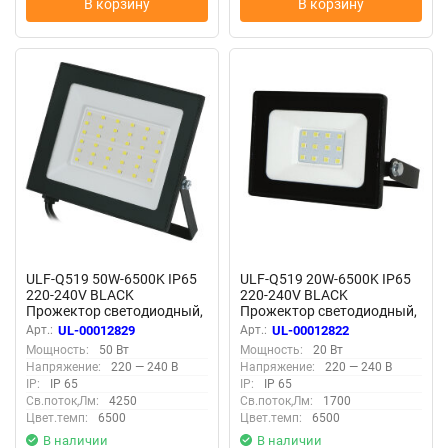
В корзину
В корзину
ULF-Q519 50W-6500K IP65
ULF-Q519 20W-6500K IP65
220-240V BLACK
220-240V BLACK
Прожектор светодиодный,
Прожектор светодиодный,
Дневной свет6500К,
Дневной свет6500К,
Арт.:
UL-00012829
Арт.:
UL-00012822
Корпус черный, TM Volpe
Корпус черный, TM Volpe
Мощность:
50 Вт
Мощность:
20 Вт
Напряжение:
220 — 240 В
Напряжение:
220 — 240 В
IP:
IP 65
IP:
IP 65
Св.поток,Лм:
4250
Св.поток,Лм:
1700
Цвет.темп:
6500
Цвет.темп:
6500
В наличии
В наличии