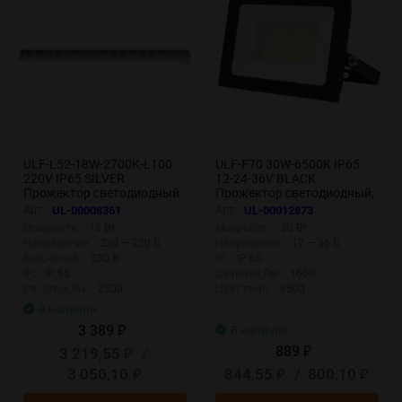
ULF-L52-18W-2700K-L100
ULF-F70 30W-6500K IP65
220V IP65 SILVER
12-24-36V BLACK
Прожектор светодиодный
Прожектор светодиодный,
линейный, 1000мм, Теплый
Дневной свет 6500K,
Арт.:
UL-00008361
Арт.:
UL-00012873
белый свет 2700К, 2500Лм,
Корпус черный, TM Uniel
Мощность:
18 Вт
Мощность:
30 Вт
Алюминий, TM Uniel
Напряжение:
230 — 230 В
Напряжение:
12 — 36 В
Вых.напр,В:
230 В
IP:
IP 65
IP:
IP 65
Св.поток,Лм:
1600
Св.поток,Лм:
2500
Цвет.темп:
6500
В наличии
3 389
В наличии
₽
889
3 219,55
/
₽
₽
3 050,10
844,55
/
800,10
₽
₽
₽