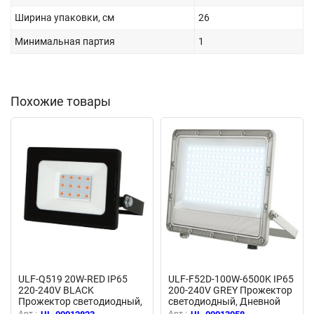
Ширина упаковки, см
26
Минимальная партия
1
Похожие товары
ULF-Q519 20W-RED IP65
ULF-F52D-100W-6500K IP65
220-240V BLACK
200-240V GREY Прожектор
Прожектор светодиодный,
светодиодный, Дневной
Красный свет, Корпус
свет 6500K, Угол 90