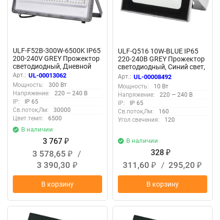
ULF-F52B-300W-6500K IP65
ULF-Q516 10W-BLUE IP65
200-240V GREY Прожектор
220-240В GREY Прожектор
светодиодный, Дневной
светодиодный, Синий свет,
свет 6500K, Угол 60
Корпус серый, TM Volpe
Арт.:
UL-00013062
Арт.:
UL-00008492
градусов, Корпус серый,
Мощность:
300 Вт
Мощность:
10 Вт
TM Uniel
Напряжение:
220 — 240 В
Напряжение:
220 — 240 В
IP:
IP 65
IP:
IP 65
Св.поток,Лм:
30000
Св.поток,Лм:
160
Цвет.темп:
6500
Угол свечения:
120
В наличии
3 767
В наличии
₽
328
3 578,65
/
₽
₽
3 390,30
311,60
/
295,20
₽
₽
₽
В корзину
В корзину