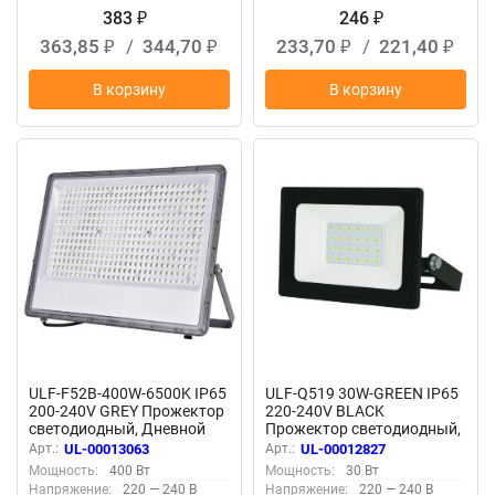
383
246
₽
₽
363,85
/
344,70
233,70
/
221,40
₽
₽
₽
₽
В корзину
В корзину
ULF-F52B-400W-6500K IP65
ULF-Q519 30W-GREEN IP65
200-240V GREY Прожектор
220-240V BLACK
светодиодный, Дневной
Прожектор светодиодный,
свет 6500K, Угол 60
Зеленый свет, Корпус
Арт.:
UL-00013063
Арт.:
UL-00012827
градусов, Корпус серый,
черный, TM Volpe
Мощность:
400 Вт
Мощность:
30 Вт
TM Uniel
Напряжение:
220 — 240 В
Напряжение:
220 — 240 В