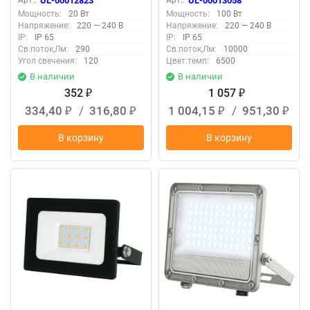
Арт.:
UL-00012823
Арт.:
UL-00013058
черный, TM Volpe
градусов, Корпус серый,
Мощность:
20 Вт
Мощность:
100 Вт
TM Uniel
Напряжение:
220 — 240 В
Напряжение:
220 — 240 В
IP:
IP 65
IP:
IP 65
Св.поток,Лм:
290
Св.поток,Лм:
10000
Угол свечения:
120
Цвет.темп:
6500
В наличии
В наличии
352
1 057
₽
₽
334,40
/
316,80
1 004,15
/
951,30
₽
₽
₽
₽
В корзину
В корзину