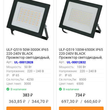
ULF-Q519 50W-3000K IP65
ULF-Q519 100W-6500K IP65
220-240V BLACK
220-240V BLACK
Прожектор светодиодный,
Прожектор светодиодный,
Теплый белый свет3000К,
Дневной свет6500К,
Арт.:
UL-00012828
Арт.:
UL-00012832
Корпус черный, TM Volpe
Корпус черный, TM Volpe
Мощность:
50 Вт
Мощность:
100 Вт
Напряжение:
220 — 240 В
Напряжение:
220 — 240 В
IP:
IP 65
IP:
IP 65
Св.поток,Лм:
4250
Св.поток,Лм:
8500
Цвет.темп:
3000
Цвет.темп:
6500
В наличии
В наличии
383
734
₽
₽
363,85
/
344,70
697,30
/
660,60
₽
₽
₽
₽