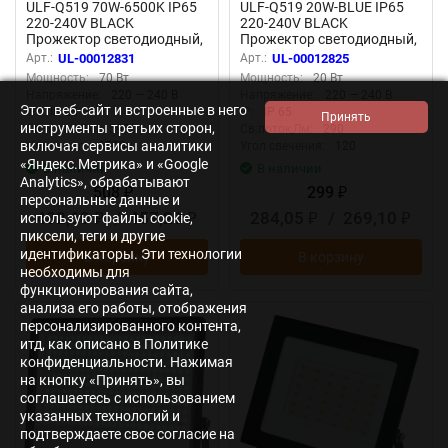
ULF-Q519 70W-6500K IP65
ULF-Q519 20W-BLUE IP65
220-240V BLACK
220-240V BLACK
Прожектор светодиодный,
Прожектор светодиодный,
Дневной свет6500К,
Синий свет, Корпус черный,
Арт.:
UL-00012831
Арт.:
UL-00012825
Корпус черный, TM Volpe
TM Volpe
Мощность:
70 Вт
Мощность:
20 Вт
Напряжение:
220 — 240 В
Напряжение:
220 — 240 В
Этот веб-сайт и встроенные в него
IP:
IP 65
IP:
IP 65
инструменты третьих сторон,
Св.поток,Лм:
5950
Св.поток,Лм:
290
включая сервисы аналитики
Цвет.темп:
6500
Угол свечения:
120
«Яндекс.Метрика» и «Google
В наличии
В наличии
Analytics», обрабатывают
508
299
₽
₽
персональные данные и
482,60
/
457,20
284,05
/
269,10
используют файлы cookie,
₽
₽
₽
₽
пиксели, теги и другие
идентификаторы. Эти технологии
В корзину
В корзину
необходимы для
функционирования сайта,
анализа его работы, отображения
персонализированного контента,
итд, как описано в Политике
конфиденциальности. Нажимая
на кнопку «Принять», вы
соглашаетесь с использованием
указанных технологий и
подтверждаете свое согласие на