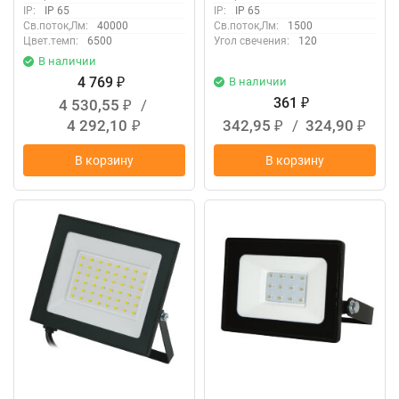
IP:
IP 65
IP:
IP 65
Св.поток,Лм:
40000
Св.поток,Лм:
1500
Цвет.темп:
6500
Угол свечения:
120
В наличии
4 769
В наличии
₽
361
4 530,55
/
₽
₽
4 292,10
342,95
/
324,90
₽
₽
₽
В корзину
В корзину