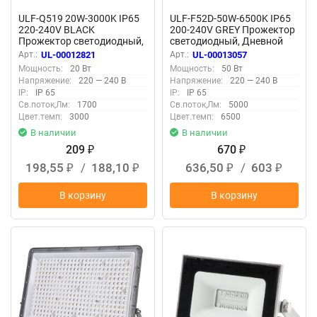
ULF-Q519 20W-3000K IP65
ULF-F52D-50W-6500K IP65
220-240V BLACK
200-240V GREY Прожектор
Прожектор светодиодный,
светодиодный, Дневной
Теплый белый свет3000К,
свет 6500K, Угол 90
Арт.:
UL-00012821
Арт.:
UL-00013057
Корпус черный, TM Volpe
градусов, Корпус серый,
Мощность:
20 Вт
Мощность:
50 Вт
TM Uniel
Напряжение:
220 — 240 В
Напряжение:
220 — 240 В
IP:
IP 65
IP:
IP 65
Св.поток,Лм:
1700
Св.поток,Лм:
5000
Цвет.темп:
3000
Цвет.темп:
6500
В наличии
В наличии
209
670
₽
₽
198,55
/
188,10
636,50
/
603
₽
₽
₽
₽
В корзину
В корзину