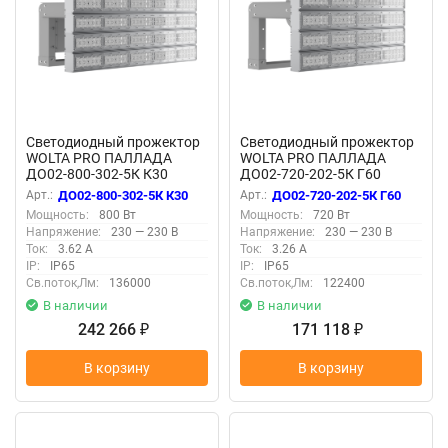
Светодиодный прожектор
Светодиодный прожектор
WOLTA PRO ПАЛЛАДА
WOLTA PRO ПАЛЛАДА
ДО02-800-302-5К К30
ДО02-720-202-5К Г60
Прозрачный
Прозрачный
Арт.:
ДО02-800-302-5К К30
Арт.:
ДО02-720-202-5К Г60
Мощность:
800 Вт
Мощность:
720 Вт
Напряжение:
230 — 230 В
Напряжение:
230 — 230 В
Ток:
3.62 А
Ток:
3.26 А
IP:
IP65
IP:
IP65
Св.поток,Лм:
136000
Св.поток,Лм:
122400
В наличии
В наличии
242 266
171 118
₽
₽
В корзину
В корзину