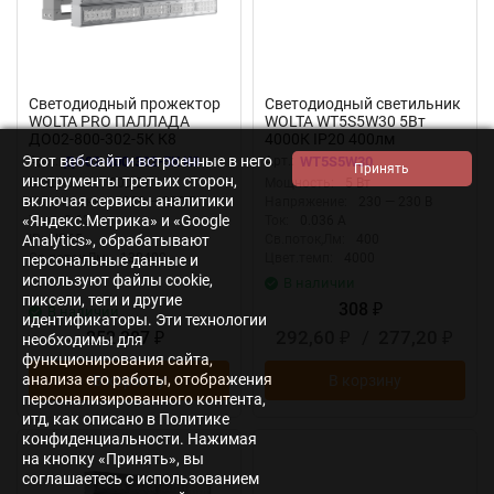
Светодиодный прожектор
Светодиодный светильник
WOLTA PRO ПАЛЛАДА
WOLTA WT5S5W30 5Вт
ДО02-800-302-5К К8
4000К IP20 400лм
Прозрачный
соединяемый в линию
Этот веб-сайт и встроенные в него
Арт.:
ДО02-800-302-5К К8
Арт.:
WT5S5W30
инструменты третьих сторон,
Мощность:
800 Вт
Мощность:
5 Вт
включая сервисы аналитики
Напряжение:
230 — 230 В
Напряжение:
230 — 230 В
«Яндекс.Метрика» и «Google
Ток:
3.62 А
Ток:
0.036 А
IP:
IP65
Св.поток,Лм:
400
Analytics», обрабатывают
Св.поток,Лм:
130400
Цвет.темп:
4000
персональные данные и
используют файлы cookie,
В наличии
пиксели, теги и другие
308
В наличии
₽
идентификаторы. Эти технологии
292,60
/
277,20
252 387
₽
₽
необходимы для
₽
функционирования сайта,
анализа его работы, отображения
В корзину
В корзину
персонализированного контента,
итд, как описано в Политике
конфиденциальности. Нажимая
на кнопку «Принять», вы
соглашаетесь с использованием