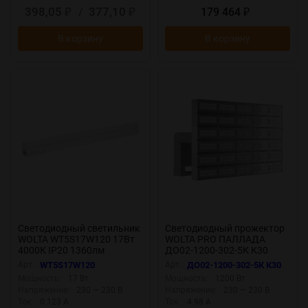
398,05
/
377,10
179 464
₽
₽
₽
В корзину
В корзину
Светодиодный светильник
Светодиодный прожектор
WOLTA WT5S17W120 17Вт
WOLTA PRO ПАЛЛАДА
4000К IP20 1360лм
ДО02-1200-302-5К К30
соединяемый в линию
Прозрачный
Арт.:
WT5S17W120
Арт.:
ДО02-1200-302-5К К30
Мощность:
17 Вт
Мощность:
1200 Вт
Напряжение:
230 — 230 В
Напряжение:
230 — 230 В
Ток:
0.123 А
Ток:
4.98 А