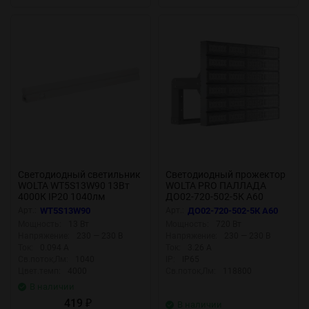
Светодиодный светильник
Светодиодный прожектор
WOLTA WT5S13W90 13Вт
WOLTA PRO ПАЛЛАДА
4000К IP20 1040лм
ДО02-720-502-5К А60
соединяемый в линию
Прозрачный
Арт.:
WT5S13W90
Арт.:
ДО02-720-502-5К А60
Мощность:
13 Вт
Мощность:
720 Вт
Напряжение:
230 — 230 В
Напряжение:
230 — 230 В
Ток:
0.094 А
Ток:
3.26 А
Св.поток,Лм:
1040
IP:
IP65
Цвет.темп:
4000
Св.поток,Лм:
118800
В наличии
419
₽
В наличии