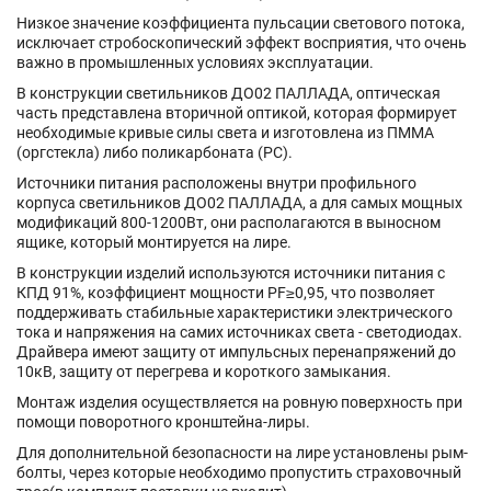
Низкое значение коэффициента пульсации светового потока,
исключает стробоскопический эффект восприятия, что очень
важно в промышленных условиях эксплуатации.
В конструкции светильников ДО02 ПАЛЛАДА, оптическая
часть представлена вторичной оптикой, которая формирует
необходимые кривые силы света и изготовлена из ПММА
(оргстекла) либо поликарбоната (РС).
Источники питания расположены внутри профильного
корпуса светильников ДО02 ПАЛЛАДА, а для самых мощных
модификаций 800-1200Вт, они располагаются в выносном
ящике, который монтируется на лире.
В конструкции изделий используются источники питания с
КПД 91%, коэффициент мощности PF≥0,95, что позволяет
поддерживать стабильные характеристики электрического
тока и напряжения на самих источниках света - светодиодах.
Драйвера имеют защиту от импульсных перенапряжений до
10кВ, защиту от перегрева и короткого замыкания.
Монтаж изделия осуществляется на ровную поверхность при
помощи поворотного кронштейна-лиры.
Для дополнительной безопасности на лире установлены рым-
болты, через которые необходимо пропустить страховочный