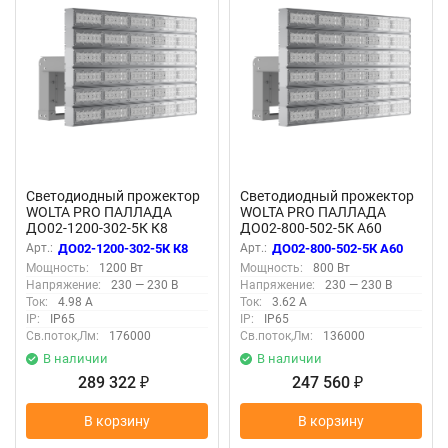
Светодиодный прожектор
Светодиодный прожектор
WOLTA PRO ПАЛЛАДА
WOLTA PRO ПАЛЛАДА
ДО02-1200-302-5К К8
ДО02-800-502-5К А60
Прозрачный
Прозрачный
Арт.:
ДО02-1200-302-5К К8
Арт.:
ДО02-800-502-5К А60
Мощность:
1200 Вт
Мощность:
800 Вт
Напряжение:
230 — 230 В
Напряжение:
230 — 230 В
Ток:
4.98 А
Ток:
3.62 А
IP:
IP65
IP:
IP65
Св.поток,Лм:
176000
Св.поток,Лм:
136000
В наличии
В наличии
289 322
247 560
₽
₽
В корзину
В корзину