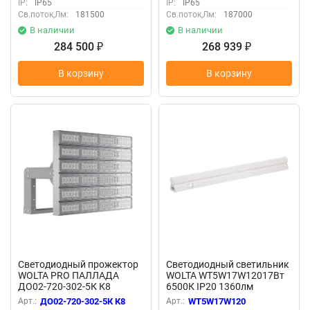
IP:
IP65
IP:
IP65
Св.поток,Лм:
181500
Св.поток,Лм:
187000
В наличии
В наличии
284 500
268 939
₽
₽
В корзину
В корзину
Светодиодный прожектор
Светодиодный светильник
WOLTA PRO ПАЛЛАДА
WOLTA WT5W17W12017Вт
ДО02-720-302-5К К8
6500К IP20 1360лм
Прозрачный
соединяемый в линию
Арт.:
ДО02-720-302-5К К8
Арт.:
WT5W17W120