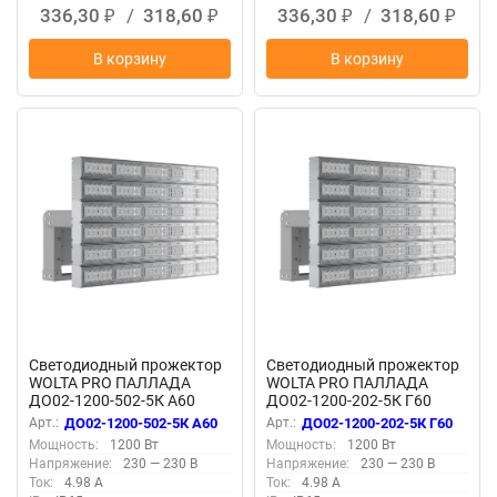
336,30
/
318,60
336,30
/
318,60
₽
₽
₽
₽
В корзину
В корзину
Светодиодный прожектор
Светодиодный прожектор
WOLTA PRO ПАЛЛАДА
WOLTA PRO ПАЛЛАДА
ДО02-1200-502-5К А60
ДО02-1200-202-5К Г60
Прозрачный
Прозрачный
Арт.:
ДО02-1200-502-5К А60
Арт.:
ДО02-1200-202-5К Г60
Мощность:
1200 Вт
Мощность:
1200 Вт
Напряжение:
230 — 230 В
Напряжение:
230 — 230 В
Ток:
4.98 А
Ток:
4.98 А