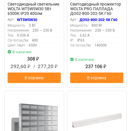
Светодиодный светильник
Светодиодный прожектор
WOLTA WT5W5W30 5Вт
WOLTA PRO ПАЛЛАДА
6500К IP20 400лм
ДО02-800-202-5К Г60
соединяемый в линию
Прозрачный
Арт.:
WT5W5W30
Арт.:
ДО02-800-202-5К Г60
Мощность:
5 Вт
Мощность:
800 Вт
Напряжение:
230 — 230 В
Напряжение:
230 — 230 В
Ток:
0.036 А
Ток:
3.62 А
Св.поток,Лм:
400
IP:
IP65
Цвет.темп:
6500
Св.поток,Лм:
140000
В наличии
308
₽
В наличии
292,60
/
277,20
237 106
₽
₽
₽
В корзину
В корзину