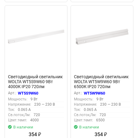
Светодиодный светильник
Светодиодный светильник
WOLTA WT5S9W60 9Вт
WOLTA WT5W9W60 9Вт
4000К IP20 720лм
6500К IP20 720лм
соединяемый в линию
соединяемый в линию
Арт.:
WT5S9W60
Арт.:
WT5W9W60
Мощность:
9 Вт
Мощность:
9 Вт
Напряжение:
230 — 230 В
Напряжение:
230 — 230 В
Ток:
0.065 А
Ток:
0.065 А
Св.поток,Лм:
720
Св.поток,Лм:
720
Цвет.темп:
4000
Цвет.темп:
6500
В наличии
В наличии
354
354
₽
₽