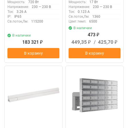
Мощность:
720 Вт
Мощность:
17 Вт
Напряжение:
230 — 230 В
Напряжение:
230 — 230 В
Ток:
3.26 А
Ток:
0.123 А
IP:
IP65
Св.поток,Лм:
1360
Св.поток,Лм:
115200
Цвет.темп:
6500
В наличии
473
В наличии
₽
449,35
/
425,70
183 321
₽
₽
₽
В корзину
В корзину