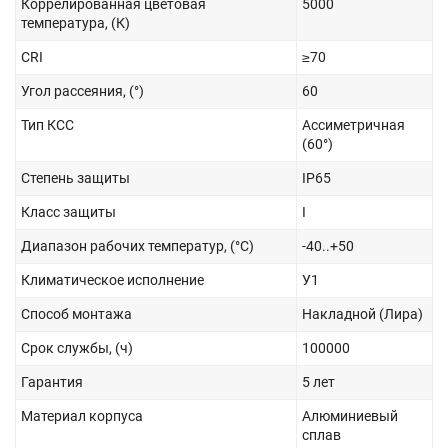
Коррелированная цветовая
5000
температура, (К)
CRI
≥70
Угол рассеяния, (°)
60
Тип КСС
Ассиметричная
(60°)
Степень защиты
IP65
Класс защиты
I
Диапазон рабочих температур, (°С)
-40..+50
Климатическое исполнение
У1
Способ монтажа
Накладной (Лира)
Срок службы, (ч)
100000
Гарантия
5 лет
Материал корпуса
Алюминиевый
сплав