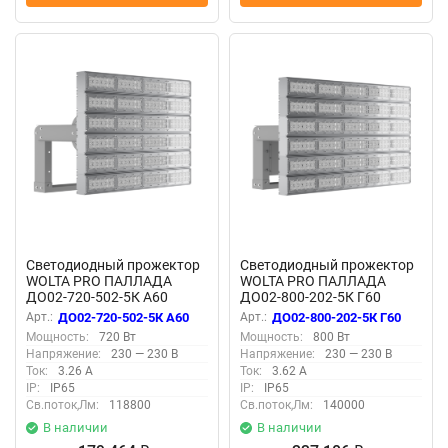
Светодиодный прожектор
Светодиодный прожектор
WOLTA PRO ПАЛЛАДА
WOLTA PRO ПАЛЛАДА
ДО02-720-502-5К А60
ДО02-800-202-5К Г60
Прозрачный
Прозрачный
Арт.:
ДО02-720-502-5К А60
Арт.:
ДО02-800-202-5К Г60
Мощность:
720 Вт
Мощность:
800 Вт
Напряжение:
230 — 230 В
Напряжение:
230 — 230 В
Ток:
3.26 А
Ток:
3.62 А
IP:
IP65
IP:
IP65
Св.поток,Лм:
118800
Св.поток,Лм:
140000
В наличии
В наличии