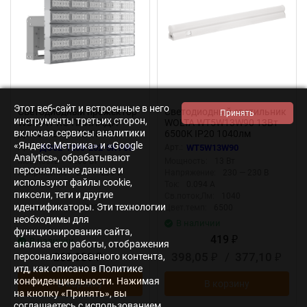
Этот веб-сайт и встроенные в него
Светодиодный прожектор
Светодиодный светильник
инструменты третьих сторон,
WOLTA PRO ПАЛЛАДА
WOLTA WT5W13W90 13Вт
включая сервисы аналитики
ДО02-1200-202-5К Г60
6500К IP20 1040лм
Прозрачный
соединяемый в линию
«Яндекс.Метрика» и «Google
Арт.:
ДО02-1200-202-5К Г60
Арт.:
WT5W13W90
Analytics», обрабатывают
Мощность:
1200 Вт
Мощность:
13 Вт
персональные данные и
Напряжение:
230 — 230 В
Напряжение:
230 — 230 В
используют файлы cookie,
Ток:
4.98 А
Ток:
0.094 А
пиксели, теги и другие
IP:
IP65
Св.поток,Лм:
1040
идентификаторы. Эти технологии
Св.поток,Лм:
187000
Цвет.темп:
6500
необходимы для
В наличии
функционирования сайта,
419
В наличии
₽
анализа его работы, отображения
398,05
/
377,10
268 939
персонализированного контента,
₽
₽
₽
итд, как описано в Политике
конфиденциальности. Нажимая
В корзину
В корзину
на кнопку «Принять», вы
соглашаетесь с использованием