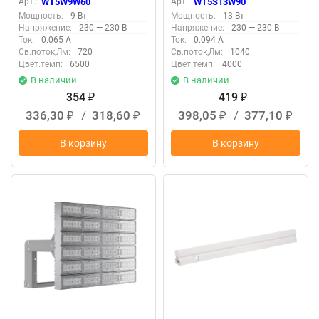
Арт.:
WT5W9W60
Арт.:
WT5S13W90
Мощность:
9 Вт
Мощность:
13 Вт
Напряжение:
230 — 230 В
Напряжение:
230 — 230 В
Ток:
0.065 А
Ток:
0.094 А
Св.поток,Лм:
720
Св.поток,Лм:
1040
Цвет.темп:
6500
Цвет.темп:
4000
В наличии
В наличии
354
419
₽
₽
336,30
/
318,60
398,05
/
377,10
₽
₽
₽
₽
В корзину
В корзину