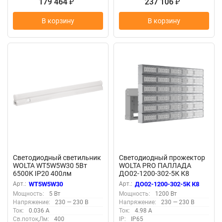
179 464
237 106
₽
₽
В корзину
В корзину
Светодиодный светильник
Светодиодный прожектор
WOLTA WT5W5W30 5Вт
WOLTA PRO ПАЛЛАДА
6500К IP20 400лм
ДО02-1200-302-5К К8
соединяемый в линию
Прозрачный
Арт.:
WT5W5W30
Арт.:
ДО02-1200-302-5К К8
Мощность:
5 Вт
Мощность:
1200 Вт
Напряжение:
230 — 230 В
Напряжение:
230 — 230 В
Ток:
0.036 А
Ток:
4.98 А
Св.поток,Лм:
400
IP:
IP65