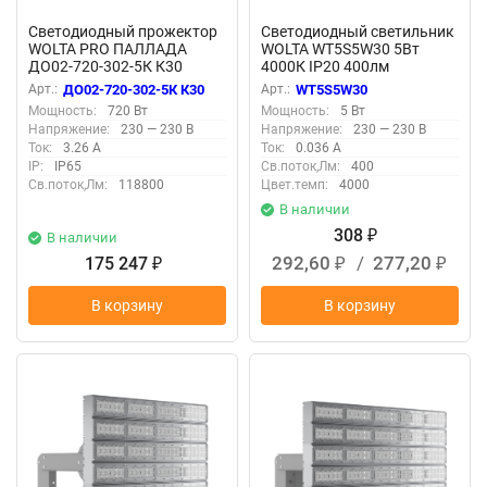
Светодиодный прожектор
Светодиодный светильник
WOLTA PRO ПАЛЛАДА
WOLTA WT5S5W30 5Вт
ДО02-720-302-5К К30
4000К IP20 400лм
Прозрачный
соединяемый в линию
Арт.:
ДО02-720-302-5К К30
Арт.:
WT5S5W30
Мощность:
720 Вт
Мощность:
5 Вт
Напряжение:
230 — 230 В
Напряжение:
230 — 230 В
Ток:
3.26 А
Ток:
0.036 А
IP:
IP65
Св.поток,Лм:
400
Св.поток,Лм:
118800
Цвет.темп:
4000
В наличии
308
В наличии
₽
292,60
/
277,20
175 247
₽
₽
₽
В корзину
В корзину