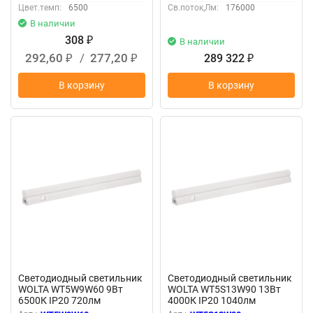
Цвет.темп:
6500
Св.поток,Лм:
176000
В наличии
308
₽
В наличии
292,60
/
277,20
289 322
₽
₽
₽
В корзину
В корзину
Светодиодный светильник
Светодиодный светильник
WOLTA WT5W9W60 9Вт
WOLTA WT5S13W90 13Вт
6500К IP20 720лм
4000К IP20 1040лм
соединяемый в линию
соединяемый в линию