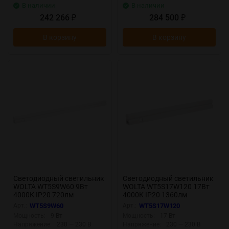
В наличии
В наличии
242 266
284 500
₽
₽
В корзину
В корзину
Светодиодный светильник
Светодиодный светильник
WOLTA WT5S9W60 9Вт
WOLTA WT5S17W120 17Вт
4000К IP20 720лм
4000К IP20 1360лм
соединяемый в линию
соединяемый в линию
Арт.:
WT5S9W60
Арт.:
WT5S17W120
Мощность:
9 Вт
Мощность:
17 Вт
Напряжение:
230 — 230 В
Напряжение:
230 — 230 В