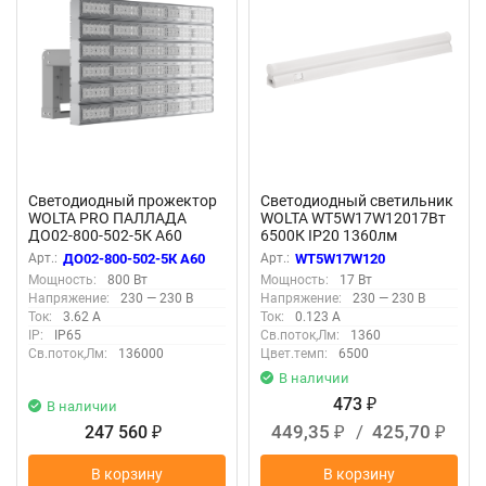
Светодиодный прожектор
Светодиодный светильник
WOLTA PRO ПАЛЛАДА
WOLTA WT5W17W12017Вт
ДО02-800-502-5К А60
6500К IP20 1360лм
Прозрачный
соединяемый в линию
Арт.:
ДО02-800-502-5К А60
Арт.:
WT5W17W120
Мощность:
800 Вт
Мощность:
17 Вт
Напряжение:
230 — 230 В
Напряжение:
230 — 230 В
Ток:
3.62 А
Ток:
0.123 А
IP:
IP65
Св.поток,Лм:
1360
Св.поток,Лм:
136000
Цвет.темп:
6500
В наличии
473
В наличии
₽
449,35
/
425,70
247 560
₽
₽
₽
В корзину
В корзину