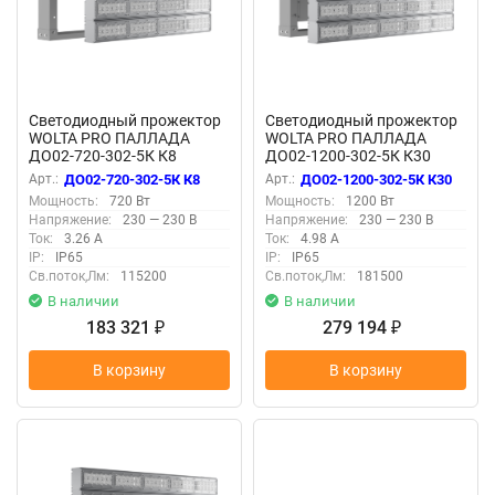
Светодиодный прожектор
Светодиодный прожектор
WOLTA PRO ПАЛЛАДА
WOLTA PRO ПАЛЛАДА
ДО02-720-302-5К К8
ДО02-1200-302-5К К30
Прозрачный
Прозрачный
Арт.:
ДО02-720-302-5К К8
Арт.:
ДО02-1200-302-5К К30
Мощность:
720 Вт
Мощность:
1200 Вт
Напряжение:
230 — 230 В
Напряжение:
230 — 230 В
Ток:
3.26 А
Ток:
4.98 А
IP:
IP65
IP:
IP65
Св.поток,Лм:
115200
Св.поток,Лм:
181500
В наличии
В наличии
183 321
279 194
₽
₽
В корзину
В корзину