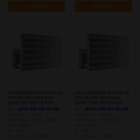
В корзину
В корзину
Светодиодный прожектор
Светодиодный прожектор
WOLTA PRO ПАЛЛАДА
WOLTA PRO ПАЛЛАДА
ДО02-800-302-5К К30
ДО02-1200-502-5К А60
Прозрачный
Прозрачный
Арт.:
ДО02-800-302-5К К30
Арт.:
ДО02-1200-502-5К А60
Мощность:
800 Вт
Мощность:
1200 Вт
Напряжение:
230 — 230 В
Напряжение:
230 — 230 В
Ток:
3.62 А
Ток:
4.98 А
IP:
IP65
IP:
IP65
Св.поток,Лм:
136000
Св.поток,Лм:
181500