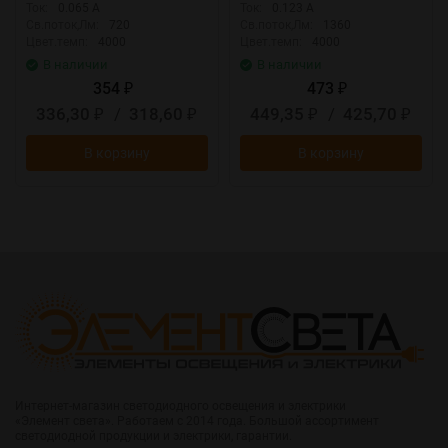
Ток:
0.065 А
Ток:
0.123 А
Св.поток,Лм:
720
Св.поток,Лм:
1360
Цвет.темп:
4000
Цвет.темп:
4000
В наличии
В наличии
354
473
₽
₽
336,30
/
318,60
449,35
/
425,70
₽
₽
₽
₽
В корзину
В корзину
Интернет-магазин светодиодного освещения и электрики
«Элемент света». Работаем с 2014 года. Большой ассортимент
светодиодной продукции и электрики, гарантии.