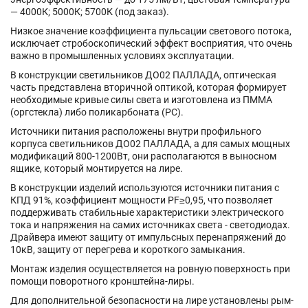
— 4000К; 5000К; 5700К (под заказ).
Низкое значение коэффициента пульсации светового потока,
исключает стробоскопический эффект восприятия, что очень
важно в промышленных условиях эксплуатации.
В конструкции светильников ДО02 ПАЛЛАДА, оптическая
часть представлена вторичной оптикой, которая формирует
необходимые кривые силы света и изготовлена из ПММА
(оргстекла) либо поликарбоната (РС).
Источники питания расположены внутри профильного
корпуса светильников ДО02 ПАЛЛАДА, а для самых мощных
модификаций 800-1200Вт, они располагаются в выносном
ящике, который монтируется на лире.
В конструкции изделий используются источники питания с
КПД 91%, коэффициент мощности PF≥0,95, что позволяет
поддерживать стабильные характеристики электрического
тока и напряжения на самих источниках света - светодиодах.
Драйвера имеют защиту от импульсных перенапряжений до
10кВ, защиту от перегрева и короткого замыкания.
Монтаж изделия осуществляется на ровную поверхность при
помощи поворотного кронштейна-лиры.
Для дополнительной безопасности на лире установлены рым-