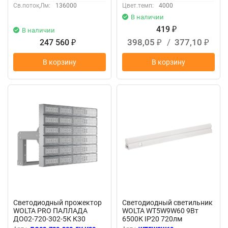
Св.поток,Лм:
136000
Цвет.темп:
4000
В наличии
419
В наличии
₽
398,05
/
377,10
247 560
₽
₽
₽
В корзину
В корзину
Светодиодный прожектор
Светодиодный светильник
WOLTA PRO ПАЛЛАДА
WOLTA WT5W9W60 9Вт
ДО02-720-302-5К К30
6500К IP20 720лм
Прозрачный
соединяемый в линию