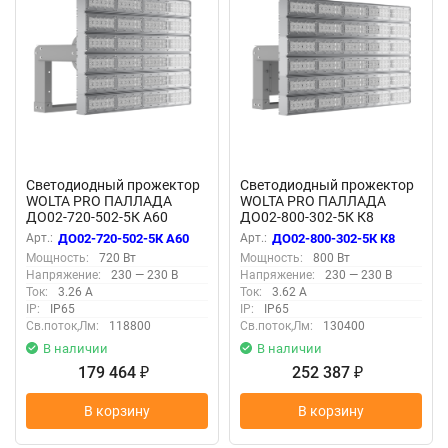
Светодиодный прожектор
Светодиодный прожектор
WOLTA PRO ПАЛЛАДА
WOLTA PRO ПАЛЛАДА
ДО02-720-502-5К А60
ДО02-800-302-5К К8
Прозрачный
Прозрачный
Арт.:
ДО02-720-502-5К А60
Арт.:
ДО02-800-302-5К К8
Мощность:
720 Вт
Мощность:
800 Вт
Напряжение:
230 — 230 В
Напряжение:
230 — 230 В
Ток:
3.26 А
Ток:
3.62 А
IP:
IP65
IP:
IP65
Св.поток,Лм:
118800
Св.поток,Лм:
130400
В наличии
В наличии
179 464
252 387
₽
₽
В корзину
В корзину