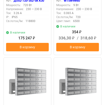
Арт.:
ДО02-720-302-5К К30
Арт.:
WT5W9W60
Мощность:
720 Вт
Мощность:
9 Вт
Напряжение:
230 — 230 В
Напряжение:
230 — 230 В
Ток:
3.26 А
Ток:
0.065 А
IP:
IP65
Св.поток,Лм:
720
Св.поток,Лм:
118800
Цвет.темп:
6500
В наличии
354
В наличии
₽
336,30
/
318,60
175 247
₽
₽
₽
В корзину
В корзину