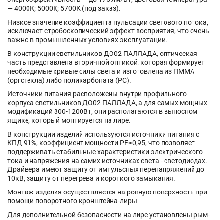
— 4000К; 5000К; 5700К (под заказ).
Низкое значение коэффициента пульсации светового потока,
исключает стробоскопический эффект восприятия, что очень
важно в промышленных условиях эксплуатации.
В конструкции светильников ДО02 ПАЛЛАДА, оптическая
часть представлена вторичной оптикой, которая формирует
необходимые кривые силы света и изготовлена из ПММА
(оргстекла) либо поликарбоната (РС).
Источники питания расположены внутри профильного
корпуса светильников ДО02 ПАЛЛАДА, а для самых мощных
модификаций 800-1200Вт, они располагаются в выносном
ящике, который монтируется на лире.
В конструкции изделий используются источники питания с
КПД 91%, коэффициент мощности PF≥0,95, что позволяет
поддерживать стабильные характеристики электрического
тока и напряжения на самих источниках света - светодиодах.
Драйвера имеют защиту от импульсных перенапряжений до
10кВ, защиту от перегрева и короткого замыкания.
Монтаж изделия осуществляется на ровную поверхность при
помощи поворотного кронштейна-лиры.
Для дополнительной безопасности на лире установлены рым-