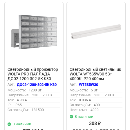
Светодиодный прожектор
Светодиодный светильник
WOLTA PRO ПАЛЛАДА
WOLTA WT5S5W30 5Вт
ДО02-1200-302-5К К30
4000К IP20 400лм
Прозрачный
соединяемый в линию
Арт.:
ДО02-1200-302-5К К30
Арт.:
WT5S5W30
Мощность:
1200 Вт
Мощность:
5 Вт
Напряжение:
230 — 230 В
Напряжение:
230 — 230 В
Ток:
4.98 А
Ток:
0.036 А
IP:
IP65
Св.поток,Лм:
400
Св.поток,Лм:
181500
Цвет.темп:
4000
В наличии
308
В наличии
₽