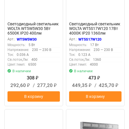
Светодиодный светильник
Светодиодный светильник
WOLTA WT5W5W30 5Вт
WOLTA WT5S17W120 17Вт
6500К IP20 400лм
4000К IP20 1360лм
соединяемый в линию
соединяемый в линию
Арт.:
WT5W5W30
Арт.:
WT5S17W120
Мощность:
5 Вт
Мощность:
17 Вт
Напряжение:
230 — 230 В
Напряжение:
230 — 230 В
Ток:
0.036 А
Ток:
0.123 А
Св.поток,Лм:
400
Св.поток,Лм:
1360
Цвет.темп:
6500
Цвет.темп:
4000
В наличии
В наличии
308
473
₽
₽
292,60
/
277,20
449,35
/
425,70
₽
₽
₽
₽
В корзину
В корзину