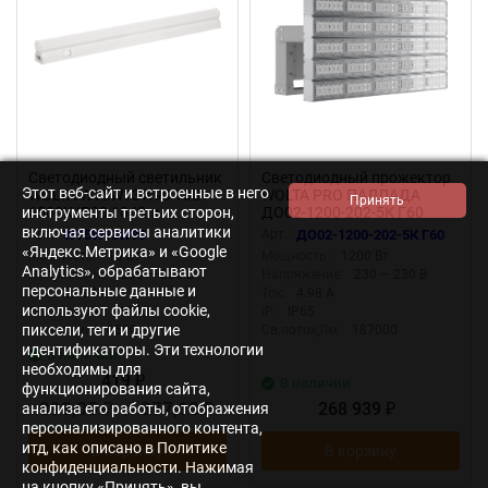
Светодиодный светильник
Светодиодный прожектор
Этот веб-сайт и встроенные в него
WOLTA WT5W13W90 13Вт
WOLTA PRO ПАЛЛАДА
6500К IP20 1040лм
ДО02-1200-202-5К Г60
инструменты третьих сторон,
соединяемый в линию
Прозрачный
включая сервисы аналитики
Арт.:
WT5W13W90
Арт.:
ДО02-1200-202-5К Г60
«Яндекс.Метрика» и «Google
Мощность:
13 Вт
Мощность:
1200 Вт
Analytics», обрабатывают
Напряжение:
230 — 230 В
Напряжение:
230 — 230 В
персональные данные и
Ток:
0.094 А
Ток:
4.98 А
используют файлы cookie,
Св.поток,Лм:
1040
IP:
IP65
пиксели, теги и другие
Цвет.темп:
6500
Св.поток,Лм:
187000
идентификаторы. Эти технологии
В наличии
необходимы для
419
₽
В наличии
функционирования сайта,
398,05
/
377,10
268 939
анализа его работы, отображения
₽
₽
₽
персонализированного контента,
итд, как описано в Политике
В корзину
В корзину
конфиденциальности. Нажимая
на кнопку «Принять», вы