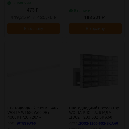
В наличии
473
₽
В наличии
449,35
/
425,70
183 321
₽
₽
₽
В корзину
В корзину
Светодиодный светильник
Светодиодный прожектор
WOLTA WT5S9W60 9Вт
WOLTA PRO ПАЛЛАДА
4000К IP20 720лм
ДО02-1200-502-5К А60
соединяемый в линию
Прозрачный
Арт.:
WT5S9W60
Арт.:
ДО02-1200-502-5К А60