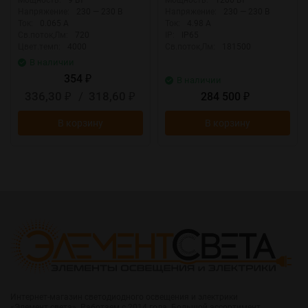
Мощность:
9 Вт
Мощность:
1200 Вт
Напряжение:
230 — 230 В
Напряжение:
230 — 230 В
Ток:
0.065 А
Ток:
4.98 А
Св.поток,Лм:
720
IP:
IP65
Цвет.темп:
4000
Св.поток,Лм:
181500
В наличии
354
₽
В наличии
336,30
/
318,60
284 500
₽
₽
₽
В корзину
В корзину
Интернет-магазин светодиодного освещения и электрики
«Элемент света». Работаем с 2014 года. Большой ассортимент