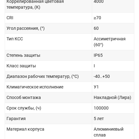
Коррелированная цветовая
4000
температура, (К)
CRI
≥70
Угол рассеяния, (°)
60
Тип КСС
Ассиметричная
(60°)
Степень защиты
IP65
Класс защиты
I
Диапазон рабочих температур, (°С)
-40..+50
Климатическое исполнение
У1
Способ монтажа
Накладной (Лира)
Срок службы, (ч)
100000
Гарантия
5 лет
Материал корпуса
Алюминиевый
сплав