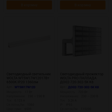
В корзину
В корзину
Светодиодный светильник
Светодиодный прожектор
WOLTA WT5W17W12017Вт
WOLTA PRO ПАЛЛАДА
6500К IP20 1360лм
ДО02-720-302-5К К8
соединяемый в линию
Прозрачный
Арт.:
WT5W17W120
Арт.:
ДО02-720-302-5К К8
Мощность:
17 Вт
Мощность:
720 Вт
Напряжение:
230 — 230 В
Напряжение:
230 — 230 В
Ток:
0.123 А
Ток:
3.26 А
Св.поток,Лм:
1360
IP:
IP65
Цвет.темп:
6500
Св.поток,Лм:
115200