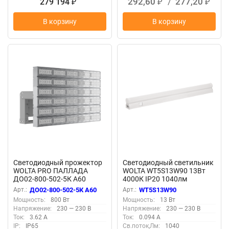
292,60
/
277,20
279 194
₽
₽
₽
В корзину
В корзину
Светодиодный прожектор
Светодиодный светильник
WOLTA PRO ПАЛЛАДА
WOLTA WT5S13W90 13Вт
ДО02-800-502-5К А60
4000К IP20 1040лм
Прозрачный
соединяемый в линию
Арт.:
ДО02-800-502-5К А60
Арт.:
WT5S13W90
Мощность:
800 Вт
Мощность:
13 Вт
Напряжение:
230 — 230 В
Напряжение:
230 — 230 В
Ток:
3.62 А
Ток:
0.094 А
IP:
IP65
Св.поток,Лм:
1040