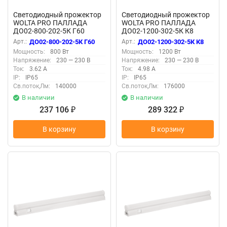
Светодиодный прожектор
Светодиодный прожектор
WOLTA PRO ПАЛЛАДА
WOLTA PRO ПАЛЛАДА
ДО02-800-202-5К Г60
ДО02-1200-302-5К К8
Прозрачный
Прозрачный
Арт.:
ДО02-800-202-5К Г60
Арт.:
ДО02-1200-302-5К К8
Мощность:
800 Вт
Мощность:
1200 Вт
Напряжение:
230 — 230 В
Напряжение:
230 — 230 В
Ток:
3.62 А
Ток:
4.98 А
IP:
IP65
IP:
IP65
Св.поток,Лм:
140000
Св.поток,Лм:
176000
В наличии
В наличии
237 106
289 322
₽
₽
В корзину
В корзину