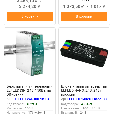
3 456,10
/
₽
3 274,20
1 073,50
/
1 017
₽
₽
₽
В корзину
В корзину
New
New
Блок питания интерьерный
Блок питания интерьерный
ELFLED DIN, 24В, 150Вт, на
ELFLED NANO, 24В, 24Вт,
DIN-рейку
плоский
Арт.:
ELFLED-24150BEdin-DA
Арт.:
ELFLED-24024BEnano-SS
Код товара:
432931
Код товара:
433159
Мощность:
150 Вт
Напряжение:
100 — 265 В
Напряжение:
176 — 264 В
Вых.напр,В:
24 В