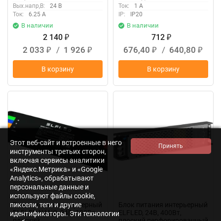
Вых.напр,В:
24 В
Ток:
1 А
Ток:
6.25 А
IP:
IP20
В наличии
В наличии
2 140
712
₽
₽
2 033
/
1 926
676,40
/
640,80
₽
₽
₽
₽
В корзину
В корзину
New
New
Этот веб-сайт и встроенные в него
инструменты третьих сторон,
включая сервисы аналитики
«Яндекс.Метрика» и «Google
Analytics», обрабатывают
персональные данные и
используют файлы cookie,
пиксели, теги и другие
Блок питания интерьерный
Блок питания интерьерный
ELFLED NANO, 24В, 100Вт,
ELFLED, 24В, 400Вт,
идентификаторы. Эти технологии
плоский
плоский перфорированный