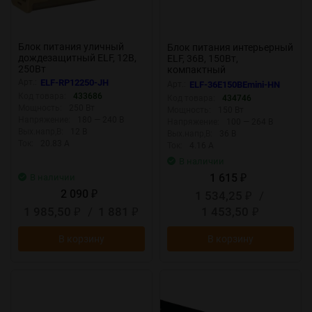
Блок питания уличный
Блок питания интерьерный
дождезащитный ELF, 12В,
ELF, 36В, 150Вт,
250Вт
компактный
металлический
Арт.:
ELF-RP12250-JH
Арт.:
ELF-36E150BEmini-HN
перфорированный корпус
Код товара:
433686
Код товара:
434746
(HN)
Мощность:
250 Вт
Мощность:
150 Вт
Напряжение:
180 — 240 В
Напряжение:
100 — 264 В
Вых.напр,В:
12 В
Вых.напр,В:
36 В
Ток:
20.83 А
Ток:
4.16 А
В наличии
1 615
В наличии
₽
2 090
1 534,25
/
₽
₽
1 985,50
/
1 881
1 453,50
₽
₽
₽
В корзину
В корзину
New
New