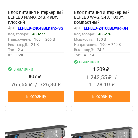
Блок питания интерьерный
Блок питания интерьерный
ELFLED NANO, 24В, 48Вт,
ELFLED WAG, 24В, 100Вт,
плоский
компактный
металлический корпус с
Арт.:
ELFLED-24048BEnano-SS
Арт.:
ELFLED-24100BEwag-JH
ваггами
Код товара:
433277
Код товара:
435276
Напряжение:
100 — 265 В
Мощность:
100 Вт
Вых.напр,В:
24 В
Напряжение:
100 — 240 В
Ток:
2 А
Вых.напр,В:
24 В
IP:
IP20
Ток:
4.17 А
В наличии
1 309
В наличии
₽
807
1 243,55
/
₽
₽
766,65
/
726,30
1 178,10
₽
₽
₽
В корзину
В корзину
New
New