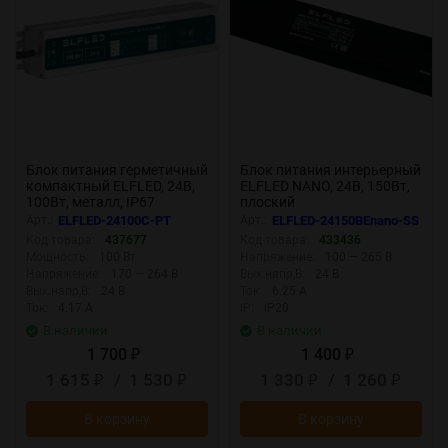
Блок питания герметичный
Блок питания интерьерный
компактный ELFLED, 24В,
ELFLED NANO, 24В, 150Вт,
100Вт, металл, IP67
плоский
Арт.:
ELFLED-24100С-PT
Арт.:
ELFLED-24150BEnano-SS
Код товара:
437677
Код товара:
433436
Мощность:
100 Вт
Напряжение:
100 — 265 В
Напряжение:
170 — 264 В
Вых.напр,В:
24 В
Вых.напр,В:
24 В
Ток:
6.25 А
Ток:
4.17 А
IP:
IP20
В наличии
В наличии
1 700
1 400
₽
₽
1 615
/
1 530
1 330
/
1 260
₽
₽
₽
₽
В корзину
В корзину