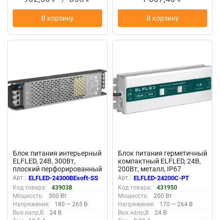
В корзину
В корзину
New
New
Блок питания интерьерный
Блок питания герметичный
ELFLED, 24В, 300Вт,
компактный ELFLED, 24В,
плоский перфорированный
200Вт, металл, IP67
корпус (с плавным пуском)
Арт.:
ELFLED-24300BEsoft-SS
Арт.:
ELFLED-24200С-PT
Код товара:
439038
Код товара:
431950
Мощность:
300 Вт
Мощность:
200 Вт
Напряжение:
180 — 265 В
Напряжение:
170 — 264 В
Вых.напр,В:
24 В
Вых.напр,В:
24 В