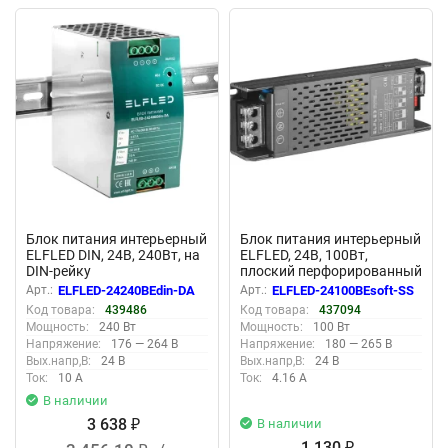
New
New
Блок питания интерьерный
Блок питания интерьерный
ELFLED DIN, 24В, 240Вт, на
ELFLED, 24В, 100Вт,
DIN-рейку
плоский перфорированный
корпус (с плавным пуском)
Арт.:
ELFLED-24240BEdin-DA
Арт.:
ELFLED-24100BEsoft-SS
Код товара:
439486
Код товара:
437094
Мощность:
240 Вт
Мощность:
100 Вт
Напряжение:
176 — 264 В
Напряжение:
180 — 265 В
Вых.напр,В:
24 В
Вых.напр,В:
24 В
Ток:
10 А
Ток:
4.16 А
В наличии
3 638
В наличии
₽
1 130
₽