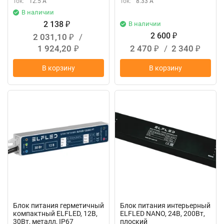
Ток:
12.5 А
Ток:
8.33 А
В наличии
2 138
В наличии
₽
2 600
2 031,10
/
₽
₽
1 924,20
2 470
/
2 340
₽
₽
₽
В корзину
В корзину
New
New
Блок питания герметичный
Блок питания интерьерный
компактный ELFLED, 12В,
ELFLED NANO, 24В, 200Вт,
30Вт, металл, IP67
плоский