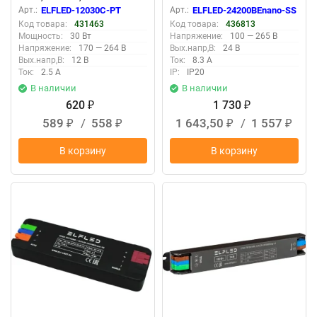
Арт.:
ELFLED-12030С-PT
Арт.:
ELFLED-24200BEnano-SS
Код товара:
431463
Код товара:
436813
Мощность:
30 Вт
Напряжение:
100 — 265 В
Напряжение:
170 — 264 В
Вых.напр,В:
24 В
Вых.напр,В:
12 В
Ток:
8.3 А
Ток:
2.5 А
IP:
IP20
В наличии
В наличии
620
1 730
₽
₽
589
/
558
1 643,50
/
1 557
₽
₽
₽
₽
В корзину
В корзину
New
New