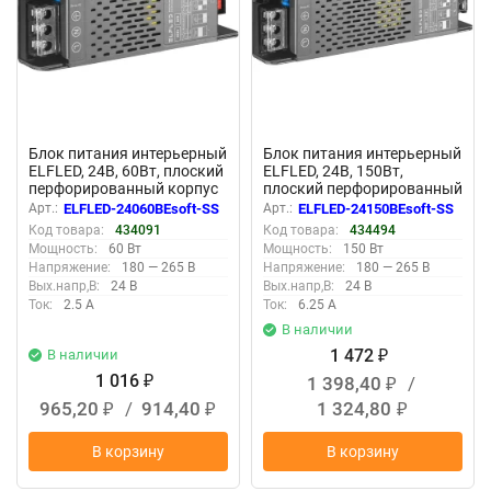
Блок питания интерьерный
Блок питания интерьерный
ELFLED, 24В, 60Вт, плоский
ELFLED, 24В, 150Вт,
перфорированный корпус
плоский перфорированный
(с плавным пуском)
корпус (с плавным пуском)
Арт.:
ELFLED-24060BEsoft-SS
Арт.:
ELFLED-24150BEsoft-SS
Код товара:
434091
Код товара:
434494
Мощность:
60 Вт
Мощность:
150 Вт
Напряжение:
180 — 265 В
Напряжение:
180 — 265 В
Вых.напр,В:
24 В
Вых.напр,В:
24 В
Ток:
2.5 А
Ток:
6.25 А
В наличии
1 472
В наличии
₽
1 016
1 398,40
/
₽
₽
965,20
/
914,40
1 324,80
₽
₽
₽
В корзину
В корзину