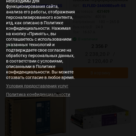
необходимы для
корпус (с плавным пуском)
Арт.:
ELFLED-24100BEnano-SS
Арт.:
ELFLED-24400BEsoft-SS
функционирования сайта,
анализа его работы, отображения
Код товара:
431549
Код товара:
431409
Напряжение:
100 — 265 В
Мощность:
400 Вт
персонализированного контента,
Вых.напр,В:
24 В
Напряжение:
180 — 265 В
итд, как описано в Политике
Ток:
4.1 А
Вых.напр,В:
24 В
конфиденциальности. Нажимая
IP:
IP20
Ток:
16.67 А
на кнопку «Принять», вы
соглашаетесь с использованием
В наличии
указанных технологий и
2 356
В наличии
₽
подтверждаете свое согласие на
1 070
2 238,20
/
₽
₽
обработку персональных данных,
1 016,50
/
963
2 120,40
в соответствии с условиями,
₽
₽
₽
описанными в Политике
конфиденциальности. Вы можете
В корзину
В корзину
отозвать согласие в любое время.
Условия предоставления услуг
New
New
Политика конфиденциальности