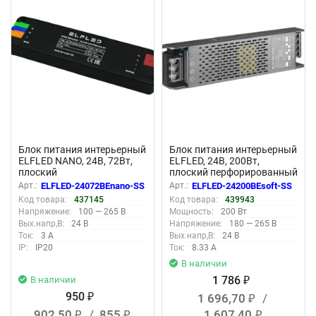
New
New
Блок питания интерьерный
Блок питания интерьерный
ELFLED NANO, 24В, 72Вт,
ELFLED, 24В, 200Вт,
плоский
плоский перфорированный
корпус (с плавным пуском)
Арт.:
ELFLED-24072BEnano-SS
Арт.:
ELFLED-24200BEsoft-SS
Код товара:
437145
Код товара:
439943
Напряжение:
100 — 265 В
Мощность:
200 Вт
Вых.напр,В:
24 В
Напряжение:
180 — 265 В
Ток:
3 А
Вых.напр,В:
24 В
IP:
IP20
Ток:
8.33 А
В наличии
1 786
В наличии
₽
950
1 696,70
/
₽
₽
902,50
/
855
1 607,40
₽
₽
₽