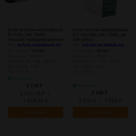
Блок питания интерьерный
Блок питания интерьерный
ELFLED, 24В, 300Вт,
ELFLED DIN, 24В, 150Вт, на
плоский перфорированный
DIN-рейку
корпус (с плавным пуском)
Арт.:
ELFLED-24300BEsoft-SS
Арт.:
ELFLED-24150BEdin-DA
Код товара:
436705
Код товара:
432931
Мощность:
300 Вт
Мощность:
150 Вт
Напряжение:
180 — 265 В
Напряжение:
176 — 264 В
Вых.напр,В:
24 В
Вых.напр,В:
24 В
Ток:
12.5 А
Ток:
6.25 А
В наличии
2 138
В наличии
₽
2 140
2 031,10
/
₽
₽
1 924,20
2 033
/
1 926
₽
₽
₽
В корзину
В корзину