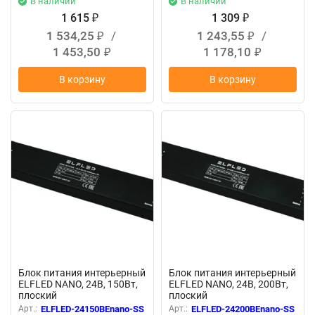
В наличии
В наличии
1 615
1 309
₽
₽
1 534,25
/
1 243,55
/
₽
₽
1 453,50
1 178,10
₽
₽
В корзину
В корзину
New
New
Блок питания интерьерный
Блок питания интерьерный
ELFLED NANO, 24В, 150Вт,
ELFLED NANO, 24В, 200Вт,
плоский
плоский
Арт.:
ELFLED-24150BEnano-SS
Арт.:
ELFLED-24200BEnano-SS