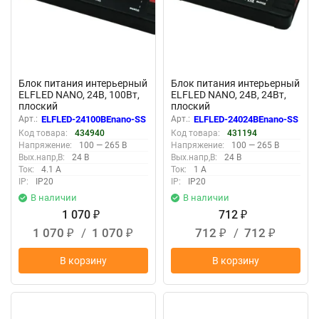
Блок питания интерьерный
Блок питания интерьерный
ELFLED NANO, 24В, 100Вт,
ELFLED NANO, 24В, 24Вт,
плоский
плоский
Арт.:
ELFLED-24100BEnano-SS
Арт.:
ELFLED-24024BEnano-SS
Код товара:
434940
Код товара:
431194
Напряжение:
100 — 265 В
Напряжение:
100 — 265 В
Вых.напр,В:
24 В
Вых.напр,В:
24 В
Ток:
4.1 А
Ток:
1 А
IP:
IP20
IP:
IP20
В наличии
В наличии
1 070
712
₽
₽
1 070
/
1 070
712
/
712
₽
₽
₽
₽
В корзину
В корзину
New
New