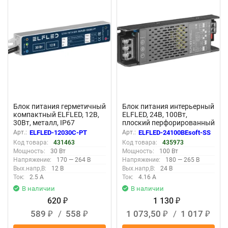
New
New
Блок питания герметичный
Блок питания интерьерный
компактный ELFLED, 12В,
ELFLED, 24В, 100Вт,
30Вт, металл, IP67
плоский перфорированный
корпус (с плавным пуском)
Арт.:
ELFLED-12030С-PT
Арт.:
ELFLED-24100BEsoft-SS
Код товара:
431463
Код товара:
435973
Мощность:
30 Вт
Мощность:
100 Вт
Напряжение:
170 — 264 В
Напряжение:
180 — 265 В
Вых.напр,В:
12 В
Вых.напр,В:
24 В
Ток:
2.5 А
Ток:
4.16 А
В наличии
В наличии
620
1 130
₽
₽
589
/
558
1 073,50
/
1 017
₽
₽
₽
₽