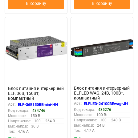
В корзину
В корзину
New
New
Блок питания интерьерный
Блок питания интерьерный
ELFLED WAG, 24В, 100Вт,
ELF, 36В, 150Вт,
компактный
компактный
металлический корпус с
металлический
Арт.:
ELFLED-24100BEwag-JH
Арт.:
ELF-36E150BEmini-HN
ваггами
перфорированный корпус
Код товара:
435276
Код товара:
434746
(HN)
Мощность:
100 Вт
Мощность:
150 Вт
Напряжение:
100 — 240 В
Напряжение:
100 — 264 В
Вых.напр,В:
24 В
Вых.напр,В:
36 В
Ток:
4.17 А
Ток:
4.16 А