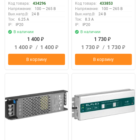
Код товара:
434296
Код товара:
433853
Напряжение:
100 — 265 В
Напряжение:
100 — 265 В
Вых.напр,В:
24 В
Вых.напр,В:
24 В
Ток:
6.25 А
Ток:
8.3 А
IP:
IP20
IP:
IP20
В наличии
В наличии
1 400
1 730
₽
₽
1 400
/
1 400
1 730
/
1 730
₽
₽
₽
₽
В корзину
В корзину
New
New