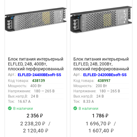
Блок питания интерьерный
Блок питания интерьерный
ELFLED, 24В, 400Вт,
ELFLED, 24В, 200Вт,
плоский перфорированный
плоский перфорированный
корпус (с плавным пуском)
корпус (с плавным пуском)
Арт.:
ELFLED-24400BEsoft-SS
Арт.:
ELFLED-24200BEsoft-SS
Код товара:
438139
Код товара:
438997
Мощность:
400 Вт
Мощность:
200 Вт
Напряжение:
180 — 265 В
Напряжение:
180 — 265 В
Вых.напр,В:
24 В
Вых.напр,В:
24 В
Ток:
16.67 А
Ток:
8.33 А
В наличии
В наличии
2 356
1 786
₽
₽
2 238,20
/
1 696,70
/
₽
₽
2 120,40
1 607,40
₽
₽