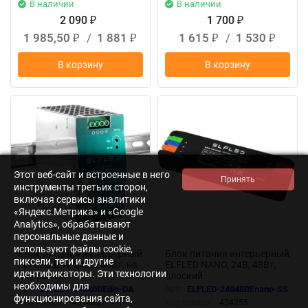
В наличии
В наличии
2 090
1 700
₽
₽
1 985,50
/
1 881
1 615
/
1 530
₽
₽
₽
₽
В корзину
В корзину
New
New
Этот веб-сайт и встроенные в него
инструменты третьих сторон,
включая сервисы аналитики
«Яндекс.Метрика» и «Google
Analytics», обрабатывают
персональные данные и
используют файлы cookie,
Блок питания интерьерный
Блок питания интерьерный
пиксели, теги и другие
ELFLED DIN, 24В, 240Вт, на
ELFLED NANO, 24В, 48Вт,
идентификаторы. Эти технологии
DIN-рейку
плоский
необходимы для
Арт.:
ELFLED-24240BEdin-DA
Арт.:
ELFLED-24048BEnano-SS
функционирования сайта,
Код товара:
439486
Код товара:
434255