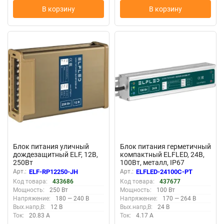
В корзину
В корзину
New
New
Блок питания уличный
Блок питания герметичный
дождезащитный ELF, 12В,
компактный ELFLED, 24В,
250Вт
100Вт, металл, IP67
Арт.:
ELF-RP12250-JH
Арт.:
ELFLED-24100С-PT
Код товара:
433686
Код товара:
437677
Мощность:
250 Вт
Мощность:
100 Вт
Напряжение:
180 — 240 В
Напряжение:
170 — 264 В
Вых.напр,В:
12 В
Вых.напр,В:
24 В
Ток:
20.83 А
Ток:
4.17 А