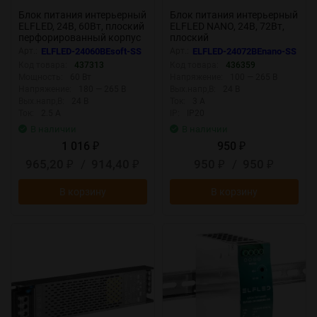
Блок питания интерьерный
Блок питания интерьерный
ELFLED, 24В, 60Вт, плоский
ELFLED NANO, 24В, 72Вт,
перфорированный корпус
плоский
(с плавным пуском)
Арт.:
ELFLED-24060BEsoft-SS
Арт.:
ELFLED-24072BEnano-SS
Код товара:
437313
Код товара:
436359
Мощность:
60 Вт
Напряжение:
100 — 265 В
Напряжение:
180 — 265 В
Вых.напр,В:
24 В
Вых.напр,В:
24 В
Ток:
3 А
Ток:
2.5 А
IP:
IP20
В наличии
В наличии
1 016
950
₽
₽
965,20
/
914,40
950
/
950
₽
₽
₽
₽
В корзину
В корзину
New
New