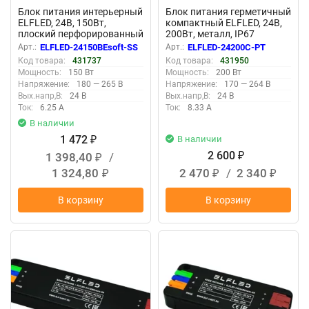
Блок питания интерьерный
Блок питания герметичный
ELFLED, 24В, 150Вт,
компактный ELFLED, 24В,
плоский перфорированный
200Вт, металл, IP67
корпус (с плавным пуском)
Арт.:
ELFLED-24150BEsoft-SS
Арт.:
ELFLED-24200С-PT
Код товара:
431737
Код товара:
431950
Мощность:
150 Вт
Мощность:
200 Вт
Напряжение:
180 — 265 В
Напряжение:
170 — 264 В
Вых.напр,В:
24 В
Вых.напр,В:
24 В
Ток:
6.25 А
Ток:
8.33 А
В наличии
1 472
В наличии
₽
2 600
1 398,40
/
₽
₽
1 324,80
2 470
/
2 340
₽
₽
₽
В корзину
В корзину
New
New