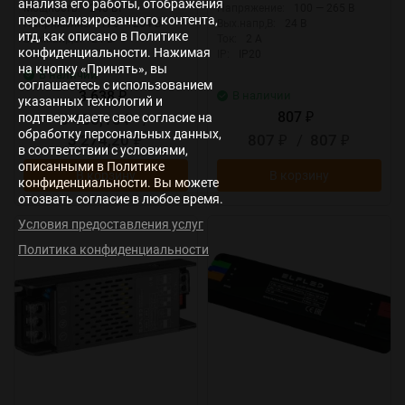
анализа его работы, отображения
Мощность:
240 Вт
Напряжение:
100 — 265 В
персонализированного контента,
Напряжение:
176 — 264 В
Вых.напр,В:
24 В
итд, как описано в Политике
Вых.напр,В:
24 В
Ток:
2 А
конфиденциальности. Нажимая
Ток:
10 А
IP:
IP20
на кнопку «Принять», вы
В наличии
соглашаетесь с использованием
3 638
В наличии
₽
указанных технологий и
807
3 456,10
/
подтверждаете свое согласие на
₽
₽
обработку персональных данных,
3 274,20
807
/
807
₽
₽
₽
в соответствии с условиями,
описанными в Политике
В корзину
В корзину
конфиденциальности. Вы можете
отозвать согласие в любое время.
Условия предоставления услуг
New
New
Политика конфиденциальности