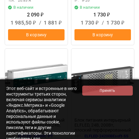
Ток:
20.83 А
IP:
IP20
В наличии
В наличии
2 090
1 730
₽
₽
1 985,50
/
1 881
1 730
/
1 730
₽
₽
₽
₽
В корзину
В корзину
New
New
Этот веб-сайт и встроенные в него
инструменты третьих сторон,
включая сервисы аналитики
«Яндекс.Метрика» и «Google
Analytics», обрабатывают
персональные данные и
Блок питания герметичный
Блок питания интерьерный
используют файлы cookie,
компактный ELFLED, 24В,
ELFLED, 24В, 200Вт,
пиксели, теги и другие
200Вт, металл, IP67
плоский перфорированный
идентификаторы. Эти технологии
корпус (с плавным пуском)
Арт.:
ELFLED-24200С-PT
Арт.:
ELFLED-24200BEsoft-SS
необходимы для