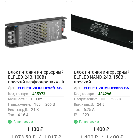
New
New
Блок питания интерьерный
Блок питания интерьерный
ELFLED, 24В, 100Вт,
ELFLED NANO, 24В, 150Вт,
плоский перфорированный
плоский
корпус (с плавным пуском)
Арт.:
ELFLED-24100BEsoft-SS
Арт.:
ELFLED-24150BEnano-SS
Код товара:
435973
Код товара:
434296
Мощность:
100 Вт
Напряжение:
100 — 265 В
Напряжение:
180 — 265 В
Вых.напр,В:
24 В
Вых.напр,В:
24 В
Ток:
6.25 А
Ток:
4.16 А
IP:
IP20
В наличии
В наличии
1 130
1 400
₽
₽
1 073,50
/
1 017
1 400
/
1 400
₽
₽
₽
₽