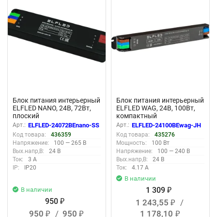
Блок питания интерьерный
Блок питания интерьерный
ELFLED NANO, 24В, 72Вт,
ELFLED WAG, 24В, 100Вт,
плоский
компактный
металлический корпус с
Арт.:
ELFLED-24072BEnano-SS
Арт.:
ELFLED-24100BEwag-JH
ваггами
Код товара:
436359
Код товара:
435276
Напряжение:
100 — 265 В
Мощность:
100 Вт
Вых.напр,В:
24 В
Напряжение:
100 — 240 В
Ток:
3 А
Вых.напр,В:
24 В
IP:
IP20
Ток:
4.17 А
В наличии
1 309
В наличии
₽
950
1 243,55
/
₽
₽
950
/
950
1 178,10
₽
₽
₽