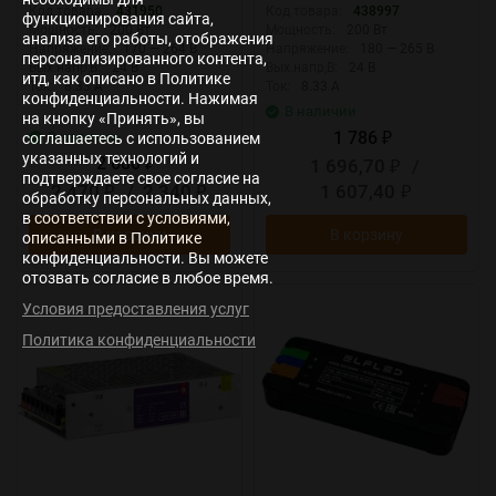
Код товара:
431950
Код товара:
438997
функционирования сайта,
Мощность:
200 Вт
Мощность:
200 Вт
анализа его работы, отображения
Напряжение:
170 — 264 В
Напряжение:
180 — 265 В
персонализированного контента,
Вых.напр,В:
24 В
Вых.напр,В:
24 В
итд, как описано в Политике
Ток:
8.33 А
Ток:
8.33 А
конфиденциальности. Нажимая
В наличии
на кнопку «Принять», вы
1 786
В наличии
соглашаетесь с использованием
₽
указанных технологий и
2 600
1 696,70
/
₽
₽
подтверждаете свое согласие на
2 470
/
2 340
1 607,40
₽
₽
₽
обработку персональных данных,
в соответствии с условиями,
В корзину
В корзину
описанными в Политике
конфиденциальности. Вы можете
отозвать согласие в любое время.
New
New
Условия предоставления услуг
Политика конфиденциальности