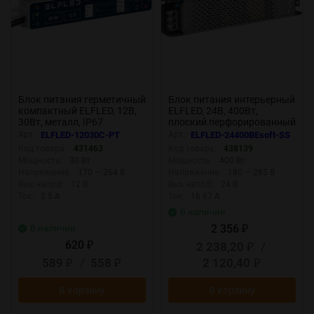
Блок питания герметичный
Блок питания интерьерный
компактный ELFLED, 12В,
ELFLED, 24В, 400Вт,
30Вт, металл, IP67
плоский перфорированный
корпус (с плавным пуском)
Арт.:
ELFLED-12030С-PT
Арт.:
ELFLED-24400BEsoft-SS
Код товара:
431463
Код товара:
438139
Мощность:
30 Вт
Мощность:
400 Вт
Напряжение:
170 — 264 В
Напряжение:
180 — 265 В
Вых.напр,В:
12 В
Вых.напр,В:
24 В
Ток:
2.5 А
Ток:
16.67 А
В наличии
2 356
В наличии
₽
620
2 238,20
/
₽
₽
589
/
558
2 120,40
₽
₽
₽
В корзину
В корзину