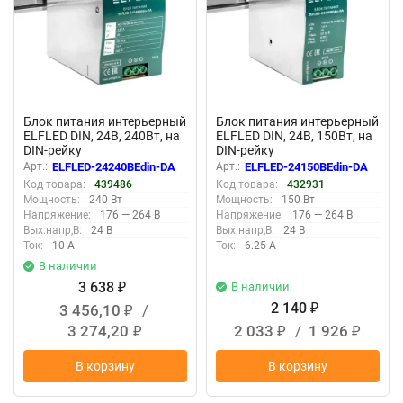
Блок питания интерьерный
Блок питания интерьерный
ELFLED DIN, 24В, 240Вт, на
ELFLED DIN, 24В, 150Вт, на
DIN-рейку
DIN-рейку
Арт.:
ELFLED-24240BEdin-DA
Арт.:
ELFLED-24150BEdin-DA
Код товара:
439486
Код товара:
432931
Мощность:
240 Вт
Мощность:
150 Вт
Напряжение:
176 — 264 В
Напряжение:
176 — 264 В
Вых.напр,В:
24 В
Вых.напр,В:
24 В
Ток:
10 А
Ток:
6.25 А
В наличии
3 638
В наличии
₽
2 140
3 456,10
/
₽
₽
3 274,20
2 033
/
1 926
₽
₽
₽
В корзину
В корзину