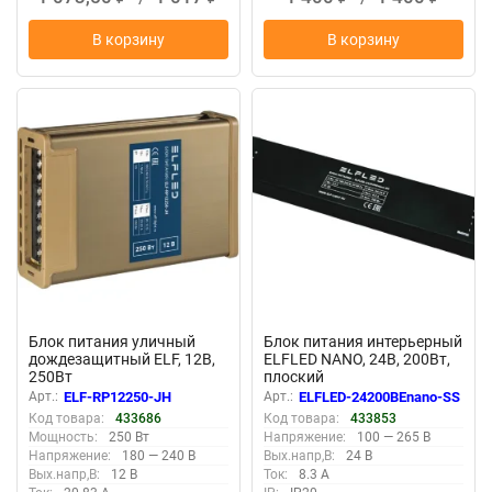
В корзину
В корзину
New
New
Блок питания уличный
Блок питания интерьерный
дождезащитный ELF, 12В,
ELFLED NANO, 24В, 200Вт,
250Вт
плоский
Арт.:
ELF-RP12250-JH
Арт.:
ELFLED-24200BEnano-SS
Код товара:
433686
Код товара:
433853
Мощность:
250 Вт
Напряжение:
100 — 265 В
Напряжение:
180 — 240 В
Вых.напр,В:
24 В
Вых.напр,В:
12 В
Ток:
8.3 А