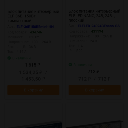
Блок питания интерьерный
Блок питания интерьерный
ELFLED NANO, 24В, 24Вт,
ELF, 36В, 150Вт,
плоский
компактный
металлический
Арт.:
ELFLED-24024BEnano-SS
Арт.:
ELF-36E150BEmini-HN
перфорированный корпус
Код товара:
431194
Код товара:
434746
(HN)
Напряжение:
100 — 265 В
Мощность:
150 Вт
Вых.напр,В:
24 В
Напряжение:
100 — 264 В
Ток:
1 А
Вых.напр,В:
36 В
IP:
IP20
Ток:
4.16 А
В наличии
1 615
В наличии
₽
712
1 534,25
/
₽
₽
1 453,50
712
/
712
₽
₽
₽
В корзину
В корзину
New
New