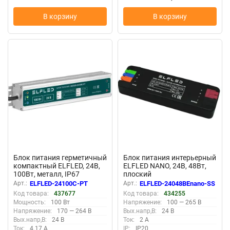
В корзину
В корзину
New
New
Блок питания герметичный
Блок питания интерьерный
компактный ELFLED, 24В,
ELFLED NANO, 24В, 48Вт,
100Вт, металл, IP67
плоский
Арт.:
ELFLED-24100С-PT
Арт.:
ELFLED-24048BEnano-SS
Код товара:
437677
Код товара:
434255
Мощность:
100 Вт
Напряжение:
100 — 265 В
Напряжение:
170 — 264 В
Вых.напр,В:
24 В
Вых.напр,В:
24 В
Ток:
2 А
Ток:
4.17 А
IP:
IP20