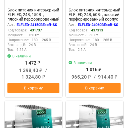
Блок питания интерьерный
Блок питания интерьерный
ELFLED, 24В, 150Вт,
ELFLED, 24В, 60Вт, плоский
плоский перфорированный
перфорированный корпус
корпус (с плавным пуском)
(с плавным пуском)
Арт.:
ELFLED-24150BEsoft-SS
Арт.:
ELFLED-24060BEsoft-SS
Код товара:
431737
Код товара:
437313
Мощность:
150 Вт
Мощность:
60 Вт
Напряжение:
180 — 265 В
Напряжение:
180 — 265 В
Вых.напр,В:
24 В
Вых.напр,В:
24 В
Ток:
6.25 А
Ток:
2.5 А
В наличии
1 472
В наличии
₽
1 016
1 398,40
/
₽
₽
1 324,80
965,20
/
914,40
₽
₽
₽
В корзину
В корзину
New
New