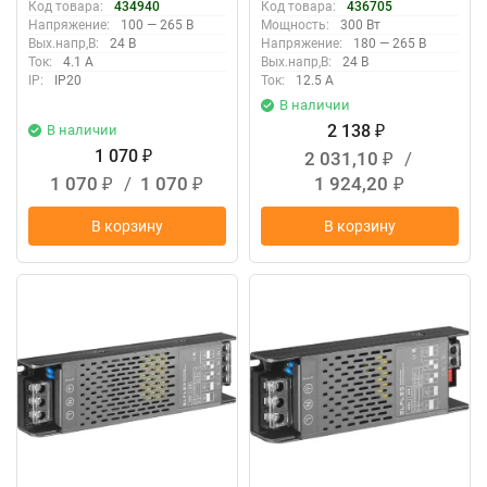
Код товара:
434940
Код товара:
436705
Напряжение:
100 — 265 В
Мощность:
300 Вт
Вых.напр,В:
24 В
Напряжение:
180 — 265 В
Ток:
4.1 А
Вых.напр,В:
24 В
IP:
IP20
Ток:
12.5 А
В наличии
2 138
В наличии
₽
1 070
2 031,10
/
₽
₽
1 070
/
1 070
1 924,20
₽
₽
₽
В корзину
В корзину
New
New