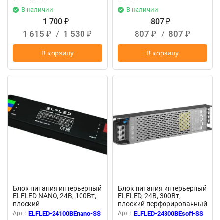
В наличии
В наличии
1 700
807
₽
₽
1 615
/
1 530
807
/
807
₽
₽
₽
₽
В корзину
В корзину
New
New
Блок питания интерьерный
Блок питания интерьерный
ELFLED NANO, 24В, 100Вт,
ELFLED, 24В, 300Вт,
плоский
плоский перфорированный
корпус (с плавным пуском)
Арт.:
ELFLED-24100BEnano-SS
Арт.:
ELFLED-24300BEsoft-SS