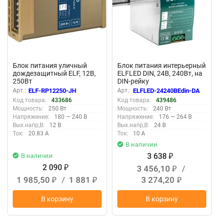
Блок питания уличный
Блок питания интерьерный
дождезащитный ELF, 12В,
ELFLED DIN, 24В, 240Вт, на
250Вт
DIN-рейку
Арт.:
ELF-RP12250-JH
Арт.:
ELFLED-24240BEdin-DA
Код товара:
433686
Код товара:
439486
Мощность:
250 Вт
Мощность:
240 Вт
Напряжение:
180 — 240 В
Напряжение:
176 — 264 В
Вых.напр,В:
12 В
Вых.напр,В:
24 В
Ток:
20.83 А
Ток:
10 А
В наличии
3 638
В наличии
₽
2 090
3 456,10
/
₽
₽
1 985,50
/
1 881
3 274,20
₽
₽
₽
В корзину
В корзину