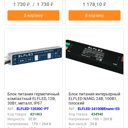
1 730
/
1 730
1 178,10
₽
₽
₽
В корзину
В корзину
New
New
Блок питания герметичный
Блок питания интерьерный
компактный ELFLED, 12В,
ELFLED NANO, 24В, 100Вт,
30Вт, металл, IP67
плоский
Арт.:
ELFLED-12030С-PT
Арт.:
ELFLED-24100BEnano-SS
Код товара:
431463
Код товара:
434940
Мощность:
30 Вт
Напряжение:
100 — 265 В
Напряжение:
170 — 264 В
Вых.напр,В:
24 В