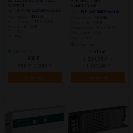
ELFLED NANO, 24В, 72Вт,
ELF, 36В, 150Вт,
плоский
компактный
металлический
Арт.:
ELFLED-24072BEnano-SS
Арт.:
ELF-36E150BEmini-HN
перфорированный корпус
Код товара:
436359
Код товара:
434746
(HN)
Напряжение:
100 — 265 В
Мощность:
150 Вт
Вых.напр,В:
24 В
Напряжение:
100 — 264 В
Ток:
3 А
Вых.напр,В:
36 В
IP:
IP20
Ток:
4.16 А
В наличии
1 615
В наличии
₽
950
1 534,25
/
₽
₽
950
/
950
1 453,50
₽
₽
₽
В корзину
В корзину
New
New