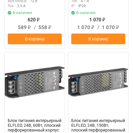
Вых.напр,В:
12 В
Ток:
4.1 А
Ток:
2.5 А
IP:
IP20
В наличии
В наличии
620
1 070
₽
₽
589
/
558
1 070
/
1 070
₽
₽
₽
₽
В корзину
В корзину
New
New
Блок питания интерьерный
Блок питания интерьерный
ELFLED, 24В, 60Вт, плоский
ELFLED, 24В, 150Вт,
перфорированный корпус
плоский перфорированный