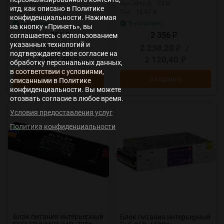
Вых.напр,В:
24 В
Вых.напр,В:
24 В
итд, как описано в Политике
Ток:
8.33 А
Ток:
16.67 А
конфиденциальности. Нажимая
В наличии
В наличии
на кнопку «Принять», вы
1 786
2 356
соглашаетесь с использованием
₽
₽
указанных технологий и
1 696,70
/
2 238,20
/
₽
₽
подтверждаете свое согласие на
1 607,40
2 120,40
₽
₽
обработку персональных данных,
в соответствии с условиями,
В корзину
В корзину
описанными в Политике
конфиденциальности. Вы можете
отозвать согласие в любое время.
Условия предоставления услуг
New
New
Политика конфиденциальности
Блок питания интерьерный
Блок питания интерьерный