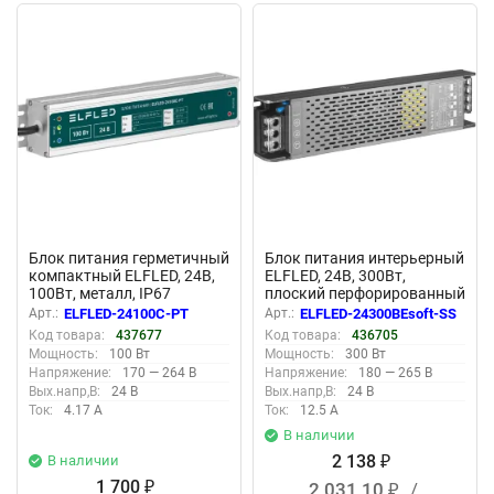
New
New
Блок питания герметичный
Блок питания интерьерный
компактный ELFLED, 24В,
ELFLED, 24В, 300Вт,
100Вт, металл, IP67
плоский перфорированный
корпус (с плавным пуском)
Арт.:
ELFLED-24100С-PT
Арт.:
ELFLED-24300BEsoft-SS
Код товара:
437677
Код товара:
436705
Мощность:
100 Вт
Мощность:
300 Вт
Напряжение:
170 — 264 В
Напряжение:
180 — 265 В
Вых.напр,В:
24 В
Вых.напр,В:
24 В
Ток:
4.17 А
Ток:
12.5 А
В наличии
2 138
В наличии
₽
1 700
2 031,10
/
₽
₽