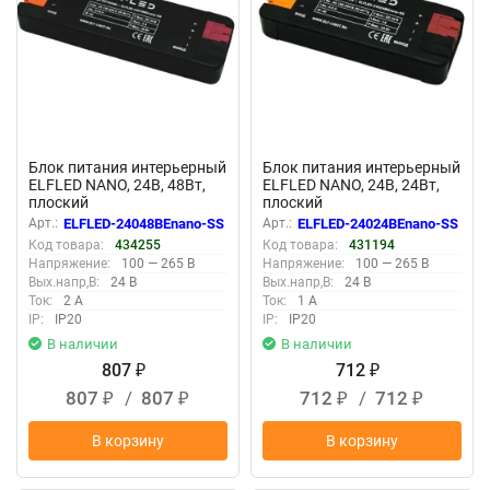
Блок питания интерьерный
Блок питания интерьерный
ELFLED NANO, 24В, 48Вт,
ELFLED NANO, 24В, 24Вт,
плоский
плоский
Арт.:
ELFLED-24048BEnano-SS
Арт.:
ELFLED-24024BEnano-SS
Код товара:
434255
Код товара:
431194
Напряжение:
100 — 265 В
Напряжение:
100 — 265 В
Вых.напр,В:
24 В
Вых.напр,В:
24 В
Ток:
2 А
Ток:
1 А
IP:
IP20
IP:
IP20
В наличии
В наличии
807
712
₽
₽
807
/
807
712
/
712
₽
₽
₽
₽
В корзину
В корзину