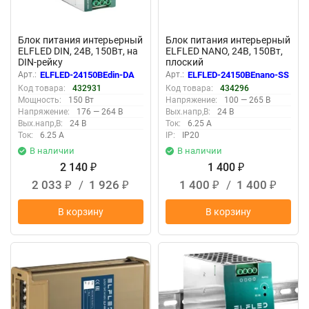
Блок питания интерьерный
Блок питания интерьерный
ELFLED DIN, 24В, 150Вт, на
ELFLED NANO, 24В, 150Вт,
DIN-рейку
плоский
Арт.:
ELFLED-24150BEdin-DA
Арт.:
ELFLED-24150BEnano-SS
Код товара:
432931
Код товара:
434296
Мощность:
150 Вт
Напряжение:
100 — 265 В
Напряжение:
176 — 264 В
Вых.напр,В:
24 В
Вых.напр,В:
24 В
Ток:
6.25 А
Ток:
6.25 А
IP:
IP20
В наличии
В наличии
2 140
1 400
₽
₽
2 033
/
1 926
1 400
/
1 400
₽
₽
₽
₽
В корзину
В корзину
New
New