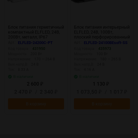
Блок питания герметичный
Блок питания интерьерный
компактный ELFLED, 24В,
ELFLED, 24В, 100Вт,
200Вт, металл, IP67
плоский перфорированный
корпус (с плавным пуском)
Арт.:
ELFLED-24200С-PT
Арт.:
ELFLED-24100BEsoft-SS
Код товара:
431950
Код товара:
435973
Мощность:
200 Вт
Мощность:
100 Вт
Напряжение:
170 — 264 В
Напряжение:
180 — 265 В
Вых.напр,В:
24 В
Вых.напр,В:
24 В
Ток:
8.33 А
Ток:
4.16 А
В наличии
В наличии
2 600
1 130
₽
₽
2 470
/
2 340
1 073,50
/
1 017
₽
₽
₽
₽
В корзину
В корзину