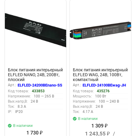
New
New
Блок питания интерьерный
Блок питания интерьерный
ELFLED NANO, 24В, 200Вт,
ELFLED WAG, 24В, 100Вт,
плоский
компактный
металлический корпус с
Арт.:
ELFLED-24200BEnano-SS
Арт.:
ELFLED-24100BEwag-JH
ваггами
Код товара:
433853
Код товара:
435276
Напряжение:
100 — 265 В
Мощность:
100 Вт
Вых.напр,В:
24 В
Напряжение:
100 — 240 В
Ток:
8.3 А
Вых.напр,В:
24 В
IP:
IP20
Ток:
4.17 А
В наличии
1 309
В наличии
₽
1 730
1 243,55
/
₽
₽