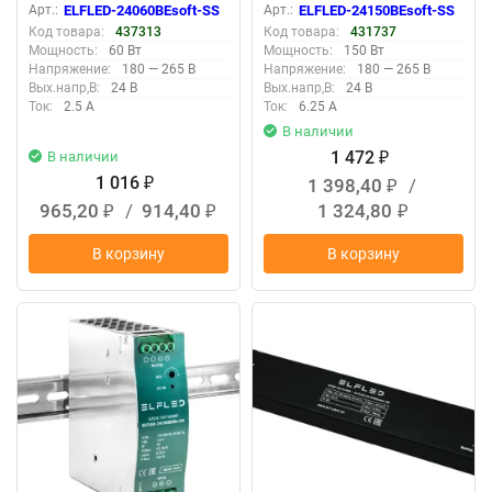
(с плавным пуском)
корпус (с плавным пуском)
Арт.:
ELFLED-24060BEsoft-SS
Арт.:
ELFLED-24150BEsoft-SS
Код товара:
437313
Код товара:
431737
Мощность:
60 Вт
Мощность:
150 Вт
Напряжение:
180 — 265 В
Напряжение:
180 — 265 В
Вых.напр,В:
24 В
Вых.напр,В:
24 В
Ток:
2.5 А
Ток:
6.25 А
В наличии
1 472
В наличии
₽
1 016
1 398,40
/
₽
₽
965,20
/
914,40
1 324,80
₽
₽
₽
В корзину
В корзину
New
New