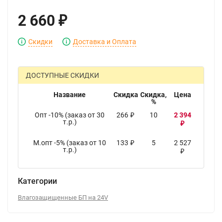
2 660
₽
Скидки
Доставка и Оплата
ДОСТУПНЫЕ СКИДКИ
Название
Скидка
Скидка,
Цена
%
Опт -10% (заказ от 30
266
10
2 394
₽
т.р.)
₽
М.опт -5% (заказ от 10
133
5
2 527
₽
т.р.)
₽
Категории
Влагозащищенные БП на 24V