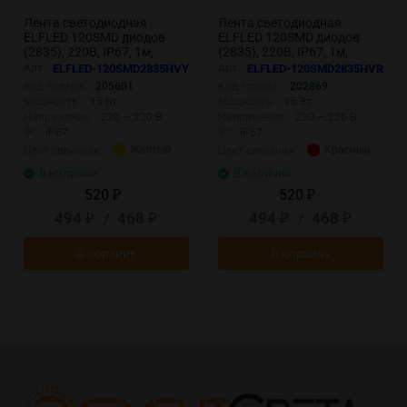
Лента светодиодная
Лента светодиодная
ELFLED 120SMD диодов
ELFLED 120SMD диодов
(2835), 220В, IP67, 1м,
(2835), 220В, IP67, 1м,
желтый
красный
Арт.:
ELFLED-120SMD2835HVY
Арт.:
ELFLED-120SMD2835HVR
Код товара:
205601
Код товара:
202869
Мощность:
15 Вт
Мощность:
15 Вт
Напряжение:
220 — 220 В
Напряжение:
220 — 220 В
IP:
IP67
IP:
IP67
Желтый
Красный
Цвет свечения:
Цвет свечения:
В наличии
В наличии
520
520
₽
₽
494
/
468
494
/
468
₽
₽
₽
₽
В корзину
В корзину