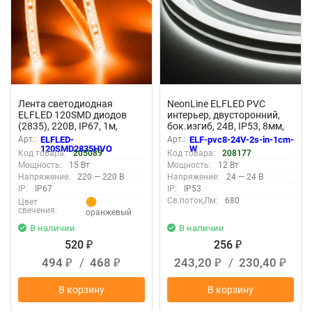
Лента светодиодная
NeonLine ELFLED PVC
ELFLED 120SMD диодов
интерьер, двусторонний,
(2835), 220В, IP67, 1м,
бок.изгиб, 24В, IP53, 8мм,
оранжевый
1м, крат.реза 1см, белый
Арт.:
ELFLED-
Арт.:
ELF-pvc8-24V-2s-in-1cm-
120SMD2835HVO
W
Код товара:
205089
Код товара:
208177
Мощность:
15 Вт
Мощность:
12 Вт
Напряжение:
220 — 220 В
Напряжение:
24 — 24 В
IP:
IP67
IP:
IP53
Св.поток,Лм:
680
Цвет
свечения:
оранжевый
В наличии
В наличии
520
256
₽
₽
494
/
468
243,20
/
230,40
₽
₽
₽
₽
В корзину
В корзину