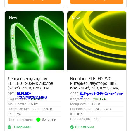
New
New
Лента светодиодная
NeonLine ELFLED PVC
ELFLED 120SMD диодов
интерьер, двусторонний,
(2835), 220В, IP67, 1м,
бок.изгиб, 24В, IP53, 8мм,
зеленый
1м, крат.реза 1см, лим.-
Арт.:
ELFLED-
Арт.:
ELF-pvc8-24V-2s-in-1cm-
желт
120SMD2835HVG
LY
Код товара:
207672
Код товара:
208174
Мощность:
15 Вт
Мощность:
12 Вт
Напряжение:
220 — 220 В
Напряжение:
24 — 24 В
IP:
IP67
IP:
IP53
Св.поток,Лм:
900
Зеленый
Цвет свечения:
В наличии
В наличии