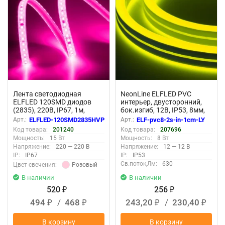
Лента светодиодная
NeonLine ELFLED PVC
ELFLED 120SMD диодов
интерьер, двусторонний,
(2835), 220В, IP67, 1м,
бок.изгиб, 12В, IP53, 8мм,
розовый
1м, крат.реза 1см, лим.-
Арт.:
ELFLED-120SMD2835HVP
Арт.:
ELF-pvc8-2s-in-1cm-LY
желт
Код товара:
201240
Код товара:
207696
Мощность:
15 Вт
Мощность:
8 Вт
Напряжение:
220 — 220 В
Напряжение:
12 — 12 В
IP:
IP67
IP:
IP53
Св.поток,Лм:
630
Розовый
Цвет свечения:
В наличии
В наличии
520
256
₽
₽
494
/
468
243,20
/
230,40
₽
₽
₽
₽
В корзину
В корзину