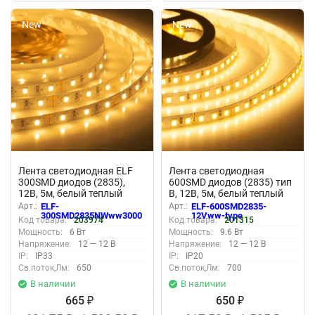
New
New
Лента светодиодная ELF
Лента светодиодная
300SMD диодов (2835),
600SMD диодов (2835) тип
12В, 5м, белый теплый
В, 12В, 5м, белый теплый
2800-3300К
Арт.:
ELF-
Арт.:
ELF-600SMD2835-
300SMD2835NWww3000
12Vww-type
Код товара:
203974
Код товара:
201315
Мощность:
6 Вт
Мощность:
9.6 Вт
Напряжение:
12 — 12 В
Напряжение:
12 — 12 В
IP:
IP33
IP:
IP20
Св.поток,Лм:
650
Св.поток,Лм:
700
В наличии
В наличии
665
650
₽
₽