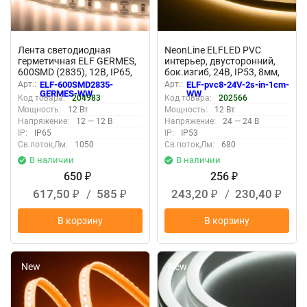
Лента светодиодная
NeonLine ELFLED PVC
герметичная ELF GERMES,
интерьер, двусторонний,
600SMD (2835), 12В, IP65,
бок.изгиб, 24В, IP53, 8мм,
5м, белый теплый 2800-
1м, крат.реза 1см, белый
Арт.:
ELF-600SMD2835-
Арт.:
ELF-pvc8-24V-2s-in-1cm-
3300К
тепл
GERMES-WW
WW
Код товара:
204983
Код товара:
202566
Мощность:
12 Вт
Мощность:
12 Вт
Напряжение:
12 — 12 В
Напряжение:
24 — 24 В
IP:
IP65
IP:
IP53
Св.поток,Лм:
1050
Св.поток,Лм:
680
В наличии
В наличии
650
256
₽
₽
617,50
/
585
243,20
/
230,40
₽
₽
₽
₽
В корзину
В корзину
New
New