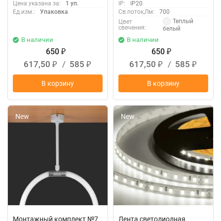
Цена указана за:
1 уп.
IP:
IP20
Ед.изм.:
Упаковка
Св.поток,Лм:
700
Теплый
Цвет
свечения:
белый
В наличии
В наличии
650
650
₽
₽
617,50
/
585
617,50
/
585
₽
₽
₽
₽
В корзину
В корзину
New
New
Монтажный комплект №7
Лента светодиодная