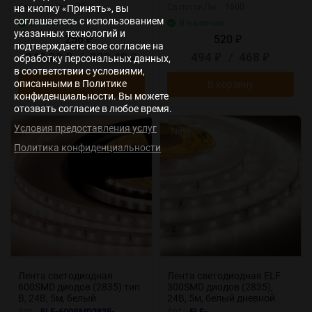
Св.поток,Лм:
70
Св.поток,Лм:
1600
на кнопку «Принять», вы
соглашаетесь с использованием
В наличии
В наличии
указанных технологий и
256
520
₽
₽
подтверждаете свое согласие на
243,20
/
230,40
494
/
468
обработку персональных данных,
₽
₽
₽
₽
в соответствии с условиями,
описанными в Политике
В корзину
В корзину
конфиденциальности. Вы можете
отозвать согласие в любое время.
Условия предоставления услуг
New
New
Политика конфиденциальности
Лента светодиодная
Лента светодиодная ELF
600SMD диодов (2835) тип
300SMD диодов (2835),
В, 24В, 5м, белый
24В, 5м, белый дневной
нейтральный
5000-5500К
Арт.:
ELF-600SMD2835-
Арт.:
ELF-