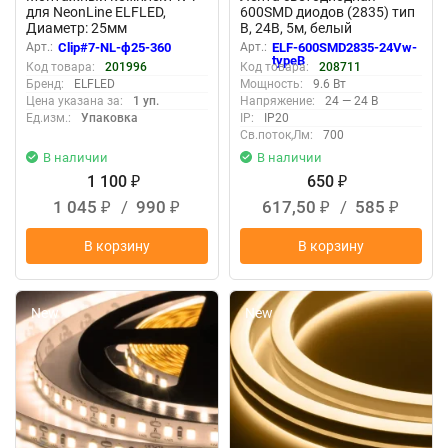
для NeonLine ELFLED,
600SMD диодов (2835) тип
Диаметр: 25мм
В, 24В, 5м, белый
Арт.:
Clip#7-NL-ф25-360
Арт.:
ELF-600SMD2835-24Vw-
typeB
Код товара:
201996
Код товара:
208711
Бренд:
ELFLED
Мощность:
9.6 Вт
Цена указана за:
1 уп.
Напряжение:
24 — 24 В
Ед.изм.:
Упаковка
IP:
IP20
Св.поток,Лм:
700
В наличии
В наличии
1 100
650
₽
₽
1 045
/
990
617,50
/
585
₽
₽
₽
₽
В корзину
В корзину
New
New