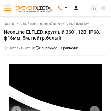
0
Главная
/
Гибкий неон (неоновый шнур)
/
Гибкий неон 12V
NeonLine ELFLED, круглый 360˚, 12В, IP68,
ф16мм, 5м, нейтр.белый
Оставить отзыв
Избранное
Сравнение
New
‹
›