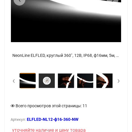
NeonLine ELFLED, круглый 360˚, 12В, IP68, ф16мм, 5м, нейтр.белый - фото 6
NeonLine ELFLED, круглый 360˚, 12В, IP68, ф16мм, 5м, нейтр.белый - фото
‹
›
Всего просмотров этой страницы:
11
ELFLED-NL12-ф16-360-NW
Артикул:
уточняйте наличие и цену товара