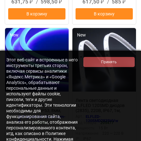
631,75
/
598,50
617,50
/
585
₽
₽
₽
₽
В корзину
В корзину
New
New
Этот веб-сайт и встроенные в него
инструменты третьих сторон,
включая сервисы аналитики
«Яндекс.Метрика» и «Google
Analytics», обрабатывают
персональные данные и
используют файлы cookie,
пиксели, теги и другие
NeonLine ELFLED PVC
Лента светодиодная
идентификаторы. Эти технологии
интерьер, двусторонний,
ELFLED 120SMD диодов
бок.изгиб, 24В, IP53, 8мм,
(2835), 220В, IP67, 1м,
необходимы для
1м, крат.реза 1см, синий
белый 6500-7000К
функционирования сайта,
Арт.:
ELF-pvc8-24V-2s-in-1cm-
Арт.:
ELFLED-
B
120SMD2835HVw
анализа его работы, отображения
Код товара:
205555
Код товара:
205477
персонализированного контента,
Мощность:
12 Вт
Мощность:
15 Вт
итд, как описано в Политике
Напряжение:
24 — 24 В
Напряжение:
220 — 220 В
конфиденциальности. Нажимая
IP:
IP53
IP:
IP67