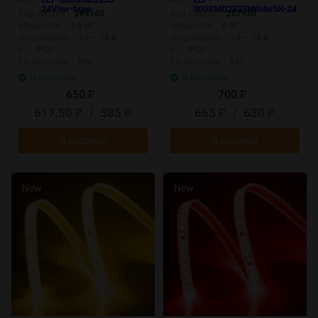
24Vnw-type
300SMD2835NWdw5K-24
Код товара:
204148
Код товара:
207930
Мощность:
9.6 Вт
Мощность:
6 Вт
Напряжение:
24 — 24 В
Напряжение:
24 — 24 В
IP:
IP20
IP:
IP20
Св.поток,Лм:
700
Св.поток,Лм:
650
В наличии
В наличии
650
700
₽
₽
617,50
/
585
665
/
630
₽
₽
₽
₽
В корзину
В корзину
New
New