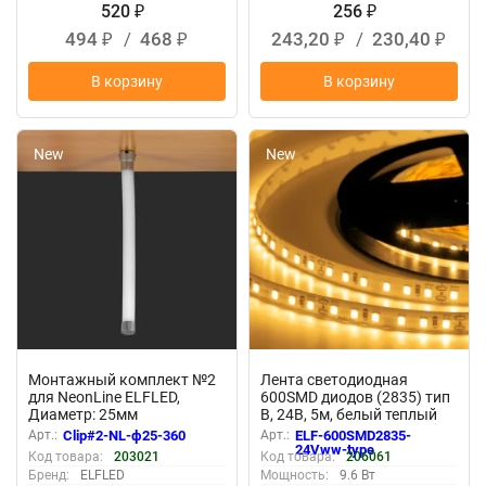
520
256
₽
₽
494
/
468
243,20
/
230,40
₽
₽
₽
₽
В корзину
В корзину
New
New
Монтажный комплект №2
Лента светодиодная
для NeonLine ELFLED,
600SMD диодов (2835) тип
Диаметр: 25мм
В, 24В, 5м, белый теплый
Арт.:
Clip#2-NL-ф25-360
Арт.:
ELF-600SMD2835-
24Vww-type
Код товара:
203021
Код товара:
206061
Бренд:
ELFLED
Мощность:
9.6 Вт