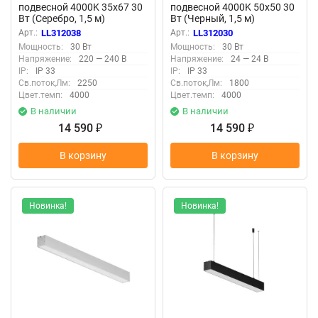
подвесной 4000K 35x67 30
подвесной 4000K 50x50 30
Вт (Серебро, 1,5 м)
Вт (Черный, 1,5 м)
LL312038 (Серебро)
LL312030 (Черный)
Арт.:
LL312038
Арт.:
LL312030
LL312038
LL312030
Мощность:
30 Вт
Мощность:
30 Вт
Напряжение:
220 — 240 В
Напряжение:
24 — 24 В
IP:
IP 33
IP:
IP 33
Св.поток,Лм:
2250
Св.поток,Лм:
1800
Цвет.темп:
4000
Цвет.темп:
4000
В наличии
В наличии
14 590
14 590
₽
₽
В корзину
В корзину
Новинка!
Новинка!