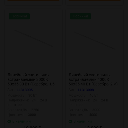
Новинка!
Новинка!
Линейный светильник
Линейный светильник
встраиваемый 3000K
встраиваемый 4000K
50x35 30 Вт (Серебро, 1,5
50x35 40 Вт (Серебро, 2 м)
м) LL313005 (Серебро)
LL313008 (Серебро)
Арт.:
LL313005
Арт.:
LL313008
LL313005
LL313008
Мощность:
30 Вт
Мощность:
40 Вт
Напряжение:
24 — 24 В
Напряжение:
24 — 24 В
IP:
IP 33
IP:
IP 33
Св.поток,Лм:
2250
Св.поток,Лм:
3000
Цвет.темп:
3000
Цвет.темп:
4000
В наличии
В наличии