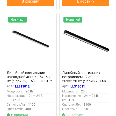
В корзину
В корзину
Новинка!
Новинка!
Линейный светильник
Линейный светильник
накладной 4000K 35x35 20
встраиваемый 3000K
Вт (Черный, 1 м) LL311012
50x35 20 Вт (Черный, 1 м)
(Черный) LL311012
LL313011 (Черный)
Арт.:
LL311012
Арт.:
LL313011
LL313011
Мощность:
20 Вт
Мощность:
20 Вт
Напряжение:
24 — 24 В
Напряжение:
24 — 24 В
IP:
IP 33
IP:
IP 33
Св.поток,Лм:
1100
Св.поток,Лм:
1100
Цвет.темп:
4000
Цвет.темп:
3000
В наличии
В наличии