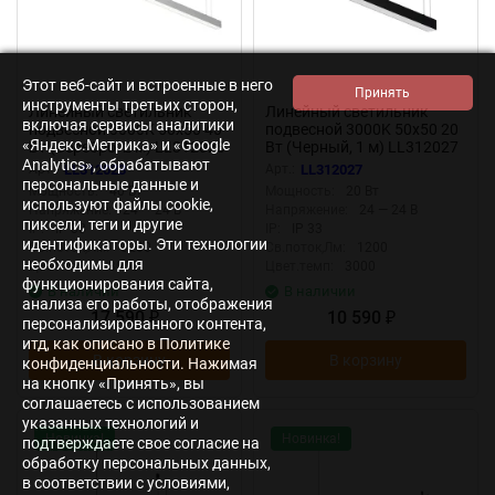
Этот веб-сайт и встроенные в него
инструменты третьих сторон,
Линейный светильник
Линейный светильник
включая сервисы аналитики
подвесной 3000K 50x50 40
подвесной 3000K 50x50 20
«Яндекс.Метрика» и «Google
Вт (Серебро, 2 м) LL312023
Вт (Черный, 1 м) LL312027
(Серебро) LL312023
(Черный) LL312027
Analytics», обрабатывают
Арт.:
LL312023
Арт.:
LL312027
персональные данные и
Мощность:
40 Вт
Мощность:
20 Вт
используют файлы cookie,
Напряжение:
24 — 24 В
Напряжение:
24 — 24 В
пиксели, теги и другие
IP:
IP 33
IP:
IP 33
идентификаторы. Эти технологии
Св.поток,Лм:
3200
Св.поток,Лм:
1200
необходимы для
Цвет.темп:
3000
Цвет.темп:
3000
функционирования сайта,
В наличии
В наличии
анализа его работы, отображения
17 590
10 590
₽
₽
персонализированного контента,
итд, как описано в Политике
В корзину
В корзину
конфиденциальности. Нажимая
на кнопку «Принять», вы
соглашаетесь с использованием
указанных технологий и
Новинка!
Новинка!
подтверждаете свое согласие на
обработку персональных данных,
в соответствии с условиями,