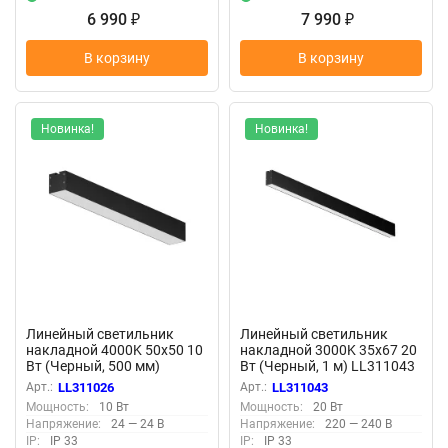
6 990
7 990
₽
₽
В корзину
В корзину
Новинка!
Новинка!
Линейный светильник
Линейный светильник
накладной 4000K 50x50 10
накладной 3000K 35x67 20
Вт (Черный, 500 мм)
Вт (Черный, 1 м) LL311043
LL311026 (Черный)
(Черный) LL311043
Арт.:
LL311026
Арт.:
LL311043
LL311026
Мощность:
10 Вт
Мощность:
20 Вт
Напряжение:
24 — 24 В
Напряжение:
220 — 240 В
IP:
IP 33
IP:
IP 33