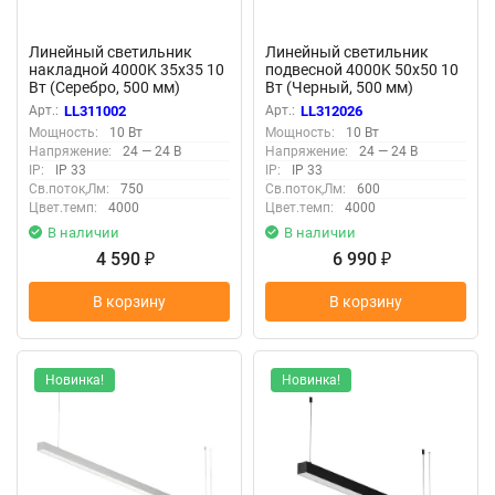
Линейный светильник
Линейный светильник
накладной 4000K 35x35 10
подвесной 4000K 50x50 10
Вт (Серебро, 500 мм)
Вт (Черный, 500 мм)
LL311002 (Серебро)
LL312026 (Черный)
Арт.:
LL311002
Арт.:
LL312026
LL311002
LL312026
Мощность:
10 Вт
Мощность:
10 Вт
Напряжение:
24 — 24 В
Напряжение:
24 — 24 В
IP:
IP 33
IP:
IP 33
Св.поток,Лм:
750
Св.поток,Лм:
600
Цвет.темп:
4000
Цвет.темп:
4000
В наличии
В наличии
4 590
6 990
₽
₽
В корзину
В корзину
Новинка!
Новинка!