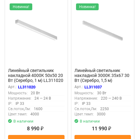
Новинка!
Новинка!
Линейный светильник
Линейный светильник
накладной 4000K 50x50 20
накладной 3000K 35x67 30
Вт (Серебро, 1 м) LL311020
Вт (Серебро, 1,5 м)
(Серебро) LL311020
LL311037 (Серебро)
Арт.:
LL311020
Арт.:
LL311037
LL311037
Мощность:
20 Вт
Мощность:
30 Вт
Напряжение:
24 — 24 В
Напряжение:
220 — 240 В
IP:
IP 33
IP:
IP 33
Св.поток,Лм:
1600
Св.поток,Лм:
2250
Цвет.темп:
4000
Цвет.темп:
3000
В наличии
В наличии
8 990
11 990
₽
₽