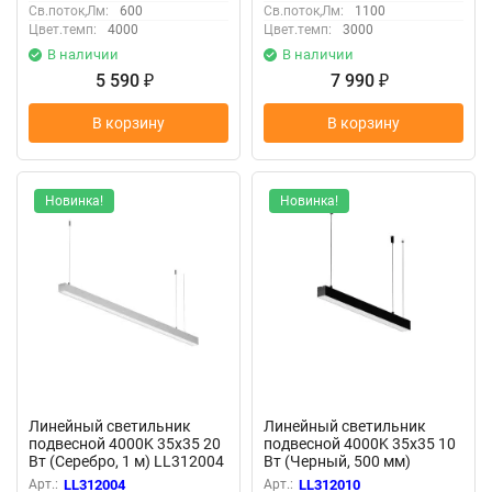
Св.поток,Лм:
600
Св.поток,Лм:
1100
Цвет.темп:
4000
Цвет.темп:
3000
В наличии
В наличии
5 590
7 990
₽
₽
В корзину
В корзину
Новинка!
Новинка!
Линейный светильник
Линейный светильник
подвесной 4000K 35x35 20
подвесной 4000K 35x35 10
Вт (Серебро, 1 м) LL312004
Вт (Черный, 500 мм)
(Серебро) LL312004
LL312010 (Черный)
Арт.:
LL312004
Арт.:
LL312010