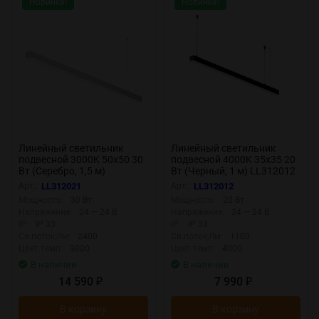
Новинка!
Новинка!
Линейный светильник
Линейный светильник
подвесной 3000K 50x50 30
подвесной 4000K 35x35 20
Вт (Серебро, 1,5 м)
Вт (Черный, 1 м) LL312012
LL312021 (Серебро)
(Черный) LL312012
Арт.:
LL312021
Арт.:
LL312012
LL312021
Мощность:
30 Вт
Мощность:
20 Вт
Напряжение:
24 — 24 В
Напряжение:
24 — 24 В
IP:
IP 33
IP:
IP 33
Св.поток,Лм:
2400
Св.поток,Лм:
1100
Цвет.темп:
3000
Цвет.темп:
4000
В наличии
В наличии
14 590
7 990
₽
₽
В корзину
В корзину