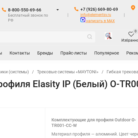
+7 (926) 669-80-69
8-800-550-69-66
info@elementsv.ru
Бесплатный звонок по
РФ
написать в MAX
0
Избранн
ы
Контакты
Бренды
Прайс-листы
Популярное
Реко
ики (системы)
/
Трековые системы «MAYTONI»
/
Гибкая трекова
офиля Elasity IP (Белый) O-TR
Комплектующие для профиля Outdoor O-
TR001-CC-W
Материал профиля — алюминий. Цвет чер