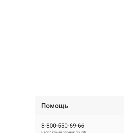
Коннектор X-образный для профиля Elasity IP (Белый) O-TR001-CC-W - фото 2
Помощь
8-800-550-69-66
Бесплатный звонок по РФ