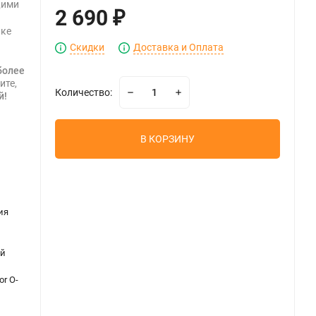
щими
2 690
₽
чке
Скидки
Доставка и Оплата
более
ите,
Количество:
й!
В КОРЗИНУ
ия
ой
r O-