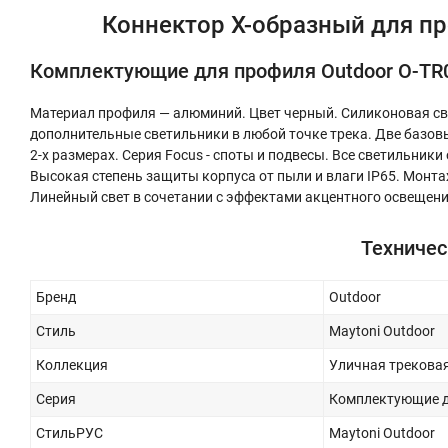
Коннектор X-образный для про
Комплектующие для профиля Outdoor O-TR
Материал профиля — алюминий. Цвет черный. Силиконовая св
дополнительные светильники в любой точке трека. Две базовы
2-х размерах. Серия Focus - споты и подвесы. Все светильник
Высокая степень защиты корпуса от пыли и влаги IP65. Монт
Линейный свет в сочетании с эффектами акцентного освещения
Техничес
Бренд
Outdoor
Стиль
Maytoni Outdoor
Коллекция
Уличная трековая 
Серия
Комплектующие дл
СтильРУС
Maytoni Outdoor