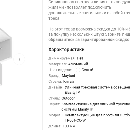
Силиконовая световая линия с токоведу
жилами - позволяет подключить
дополнительные светильники в любой то
трека
На этот товар возможна скидка
до 10% и 
за покупку нескольких штук! Звоните, пиш
обращайтесь за гарантированной скидко
Характеристики
›
Диммируемая:
Нет
Материал:
Алюминий
Цвет изделия:
Белый
Бренд:
Maytoni
Страна:
Китай
Дизайн:
Уличная трековая система освещен
Elasity IP
Стиль:
Outdoor
Серия:
Комплектующие для уличной треков
системы Elasity IP
Модель:
Комплектующие для профиля Outdoo
TR001-CC-W
Длина:
100 мм