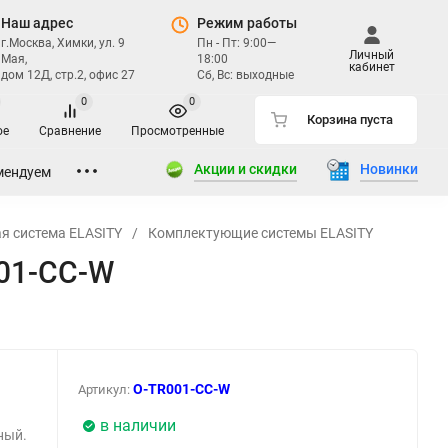
Наш адрес
Режим работы
г.Москва, Химки, ул. 9
Пн - Пт: 9:00—
Личный
Мая,
18:00
кабинет
дом 12Д, стр.2, офис 27
Сб, Вс: выходные
0
0
Корзина пуста
ое
Сравнение
Просмотренные
Акции и скидки
Новинки
мендуем
я система ELASITY
/
Комплектующие системы ELASITY
001-CC-W
O-TR001-CC-W
Артикул:
в наличии
ный.