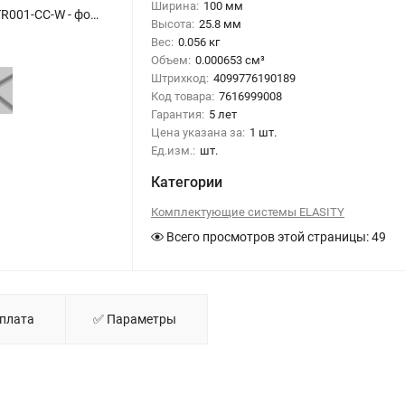
Ширина:
100 мм
Коннектор X-образный для профиля Elasity IP (Белый) O-TR001-CC-W - фото
Высота:
25.8 мм
Вес:
0.056 кг
Объем:
0.000653 см³
Штрихкод:
4099776190189
Код товара:
7616999008
Гарантия:
5 лет
Цена указана за:
1 шт.
Ед.изм.:
шт.
Категории
Комплектующие системы ELASITY
Всего просмотров этой страницы:
49
Оплата
✅ Параметры