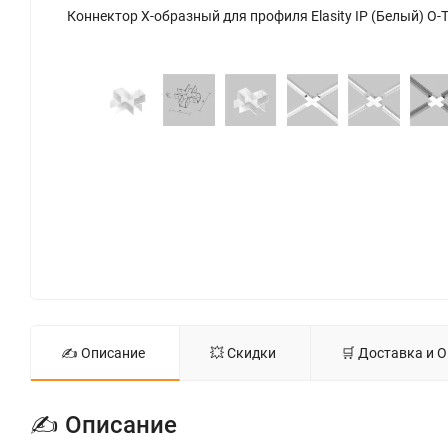
Коннектор X-образный для профиля Elasity IP (Белый) O-TR001-CC-W - фото 6
✍ Описание
💥 Скидки
🛒 Доставка и 
✍ Описание