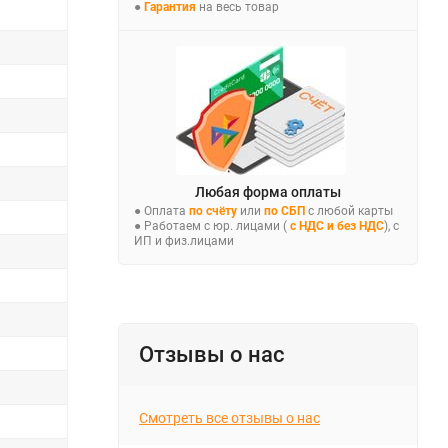
●
Гарантия
на весь товар
Любая форма оплаты
● Оплата
по счёту
или
по СБП
с любой карты
● Работаем с юр. лицами (
с НДС и без НДС
), с
ИП и физ.лицами
Отзывы о нас
Смотреть все отзывы о нас