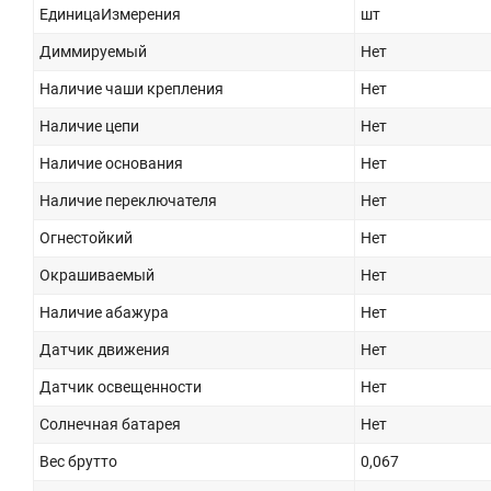
ЕдиницаИзмерения
шт
Диммируемый
Нет
Наличие чаши крепления
Нет
Наличие цепи
Нет
Наличие основания
Нет
Наличие переключателя
Нет
Огнестойкий
Нет
Окрашиваемый
Нет
Наличие абажура
Нет
Датчик движения
Нет
Датчик освещенности
Нет
Солнечная батарея
Нет
Вес брутто
0,067