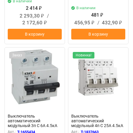
В наличии
2 414
В наличии
₽
481
2 293,30
/
₽
₽
2 172,60
456,95
/
432,90
₽
₽
₽
В корзину
В корзину
Заказ
Новинка!
Выключатель
Выключатель
автоматический
автоматический
модульный 3п C 6А 4.5кА
модульный 4п C 25А 4.5кА
ВА47-29 УХЛ3 КЭАЗ 318298
ВА 47-63N PROxima EKF
Арт.:
T-1655434
Арт.:
T-1837663