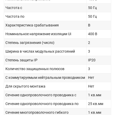
Частота с
50 Гц
Частота по
50 Гц
Характеристика срабатывания
B
Номинальное напряжение изоляции Ui
400 В
Степень загрязнения (число)
2
Ширина в числах модульных расстояний
3
Степень защиты IP
IP20
Количество защищенных полюсов
3
С коммутируемым нейтральным проводником
Нет
Для скрытого монтажа
Нет
Сечение однопроволочного проводника с
1 кв.мм
Сечение однопроволочного проводника по
25 кв.мм
Сечение многопроволочного гибкого
1 кв.мм