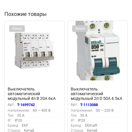
Похожие товары
Заказ
Заказ
Выключатель
Выключатель
автоматический
автоматический
модульный 4п B 20А 6кА
модульный 2п D 50А 4.5кА
ВА 47-63N PROxima EKF
ВА-101 DEKraft 11119DEK
Арт.:
T-1699742
Арт.:
T-1113088
M636420B
Напряжение:
60 — 400 В
Напряжение:
50 — 220 В
Ток:
20 А
Ток:
50 А
IP:
IP20
IP:
IP20
Бренд:
EKF
Бренд:
DEKraft
Страна:
Китай
Страна:
Китай