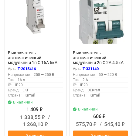
Выключатель
Выключатель
автоматический
автоматический
модульный 1п C 16А 6кА
модульный 2п C 2А 4.5кА
ВА 47-63N DC PROxima EKF
ВА-101 DEKraft 11062DEK
Арт.:
T-2015416
Арт.:
T-331140
M63DC6116C
Напряжение:
250 — 250 В
Напряжение:
50 — 220 В
Ток:
16 А
Ток:
2 А
IP:
IP20
IP:
IP20
Бренд:
EKF
Бренд:
DEKraft
Страна:
Китай
Страна:
Китай
В наличии
1 409
В наличии
₽
606
1 338,55
/
₽
₽
1 268,10
575,70
/
545,40
₽
₽
₽