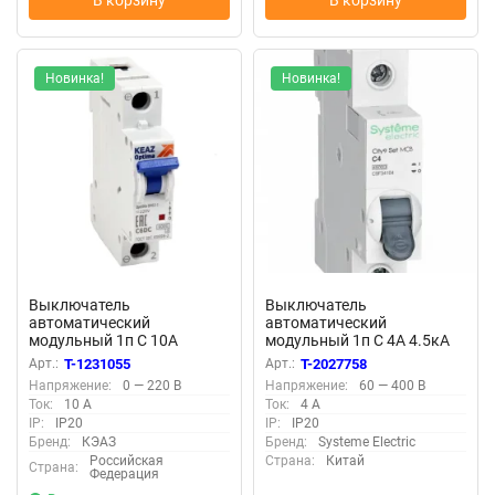
В корзину
В корзину
Новинка!
Новинка!
Выключатель
Выключатель
автоматический
автоматический
модульный 1п C 10А
модульный 1п C 4А 4.5кА
OptiDin BM63-1C10-DC-
City9 Set SE C9F34104
Арт.:
T-1231055
Арт.:
T-2027758
УХЛ3 КЭАЗ 261157
Напряжение:
0 — 220 В
Напряжение:
60 — 400 В
Ток:
10 А
Ток:
4 А
IP:
IP20
IP:
IP20
Бренд:
КЭАЗ
Бренд:
Systeme Electric
Российская
Страна:
Китай
Страна:
Федерация