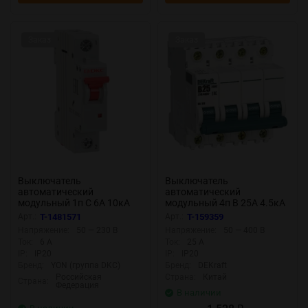
Заказ
Заказ
Выключатель
Выключатель
автоматический
автоматический
модульный 1п C 6А 10кА
модульный 4п B 25А 4.5кА
MD63 YON MD63-1C6-10
ВА-101 DEKraft 11044DEK
Арт.:
T-1481571
Арт.:
T-159359
Напряжение:
50 — 230 В
Напряжение:
50 — 400 В
Ток:
6 А
Ток:
25 А
IP:
IP20
IP:
IP20
Бренд:
YON (группа DKC)
Бренд:
DEKraft
Российская
Страна:
Китай
Страна:
Федерация
В наличии