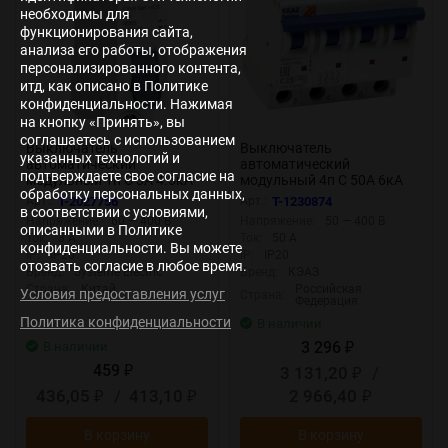
необходимы для
функционирования сайта,
анализа его работы, отображения
персонализированного контента,
итд, как описано в Политике
конфиденциальности. Нажимая
на кнопку «Принять», вы
соглашаетесь с использованием
Выключатель
Выключатель
указанных технологий и
автоматический
автоматический
подтверждаете свое согласие на
модульный 1п C 3А 4.5кА
модульный 4п C 50А 6кА
обработку персональных данных,
City9 Set SE C9F34103
OptiDin BM63-4C50-УХЛ3
Арт.:
T-2027756
Арт.:
T-1230874
в соответствии с условиями,
КЭАЗ 260896
Напряжение:
60 — 400 В
Напряжение:
50 — 400 В
описанными в Политике
Ток:
3 А
Ток:
50 А
конфиденциальности. Вы можете
IP:
IP20
IP:
IP20
отозвать согласие в любое время.
Бренд:
Systeme Electric
Бренд:
КЭАЗ
Страна:
Китай
Российская
Условия предоставления услуг
Страна:
Федерация
Политика конфиденциальности
В наличии
3 296
В наличии
₽
459
3 131,20
/
₽
₽
436,05
/
413,10
2 966,40
₽
₽
₽
В корзину
В корзину