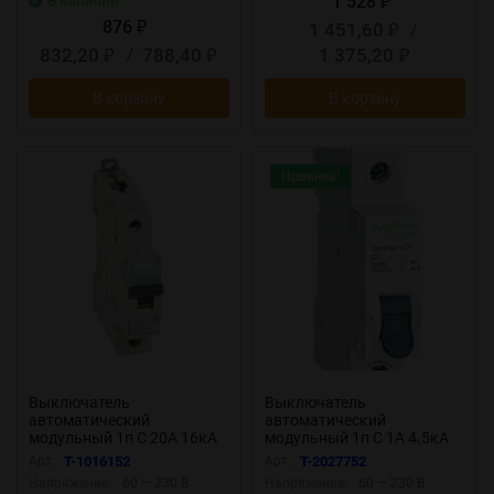
1 528
В наличии
₽
876
1 451,60
/
₽
₽
832,20
/
788,40
1 375,20
₽
₽
₽
В корзину
В корзину
Новинка!
Выключатель
Выключатель
автоматический
автоматический
модульный 1п C 20А 16кА
модульный 1п C 1А 4.5кА
DX3 10000 1мод. 230/400В
City9 Set SE C9F34101
Арт.:
T-1016152
Арт.:
T-2027752
Leg 409115
Напряжение:
60 — 230 В
Напряжение:
60 — 230 В