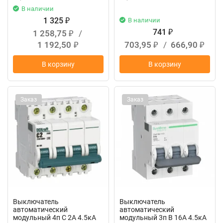
В наличии
1 325
В наличии
₽
741
1 258,75
/
₽
₽
1 192,50
703,95
/
666,90
₽
₽
₽
В корзину
В корзину
Заказ
Заказ
Выключатель
Выключатель
автоматический
автоматический
модульный 4п C 2А 4.5кА
модульный 3п B 16А 4.5кА