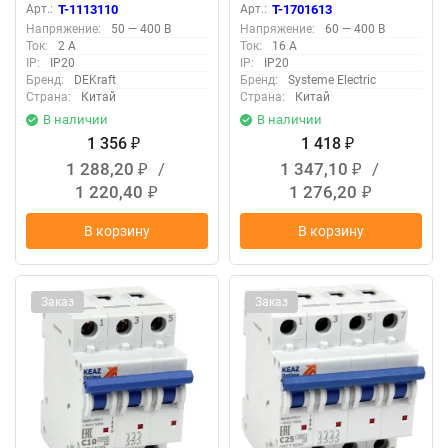
ВА-101 DEKraft 11086DEK
City9 Set 400В SE C9F14316
Арт.:
T-1113110
Арт.:
T-1701613
Напряжение:
50 — 400 В
Напряжение:
60 — 400 В
Ток:
2 А
Ток:
16 А
IP:
IP20
IP:
IP20
Бренд:
DEKraft
Бренд:
Systeme Electric
Страна:
Китай
Страна:
Китай
В наличии
В наличии
1 356
1 418
₽
₽
1 288,20
/
1 347,10
/
₽
₽
1 220,40
1 276,20
₽
₽
В корзину
В корзину
Заказ
Заказ