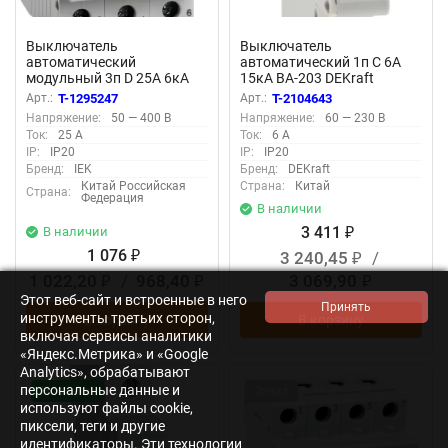
Выключатель
Выключатель
автоматический
автоматический 1п C 6А
модульный 3п D 25А 6кА
15кА ВА-203 DEKraft
ВА47-60M KARAT IEK
13454DEK
Арт.:
T-1295247
Арт.:
T-2104643
MVA31-3-025-D
Напряжение:
50 — 400 В
Напряжение:
60 — 230 В
Ток:
25 А
Ток:
6 А
IP:
IP20
IP:
IP20
Бренд:
IEK
Бренд:
DEKraft
Китай Российская
Страна:
Китай
Страна:
Федерация
В наличии
3 411
В наличии
₽
1 076
3 240,45
/
₽
₽
1 022,20
/
968,40
3 069,90
₽
₽
₽
Этот веб-сайт и встроенные в него
инструменты третьих сторон,
В корзину
В корзину
включая сервисы аналитики
«Яндекс.Метрика» и «Google
Analytics», обрабатывают
персональные данные и
Новинка!
Заказ
используют файлы cookie,
пиксели, теги и другие
идентификаторы. Эти технологии