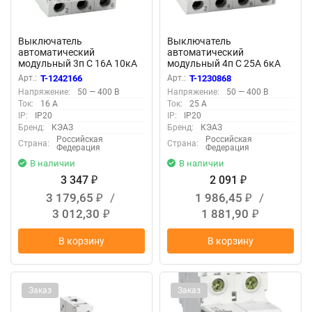
Выключатель
Выключатель
автоматический
автоматический
модульный 3п C 16А 10кА
модульный 4п C 25А 6кА
OptiDin BM63-3C16-10-
OptiDin BM63-4C25-УХЛ3
Арт.:
T-1242166
Арт.:
T-1230868
УХЛ3 КЭАЗ 249257
КЭАЗ 260890
Напряжение:
50 — 400 В
Напряжение:
50 — 400 В
Ток:
16 А
Ток:
25 А
IP:
IP20
IP:
IP20
Бренд:
КЭАЗ
Бренд:
КЭАЗ
Российская
Российская
Страна:
Страна:
Федерация
Федерация
В наличии
В наличии
3 347
2 091
₽
₽
3 179,65
/
1 986,45
/
₽
₽
3 012,30
1 881,90
₽
₽
В корзину
В корзину
Заказ
Заказ