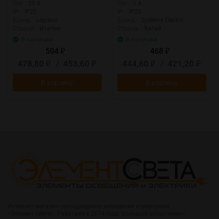
Ток:
20 А
Ток:
1 А
IP:
IP20
IP:
IP20
Бренд:
Legrand
Бренд:
Systeme Electric
Страна:
Италия
Страна:
Китай
В наличии
В наличии
504
468
₽
₽
478,80
/
453,60
444,60
/
421,20
₽
₽
₽
₽
В корзину
В корзину
Интернет-магазин светодиодного освещения и электрики
«Элемент света». Работаем с 2014 года. Большой ассортимент