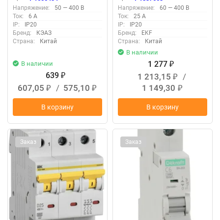
M634425C
Напряжение:
50 — 400 В
Напряжение:
60 — 400 В
Ток:
6 А
Ток:
25 А
IP:
IP20
IP:
IP20
Бренд:
КЭАЗ
Бренд:
EKF
Страна:
Китай
Страна:
Китай
В наличии
1 277
В наличии
₽
639
1 213,15
/
₽
₽
607,05
/
575,10
1 149,30
₽
₽
₽
В корзину
В корзину
Заказ
Заказ