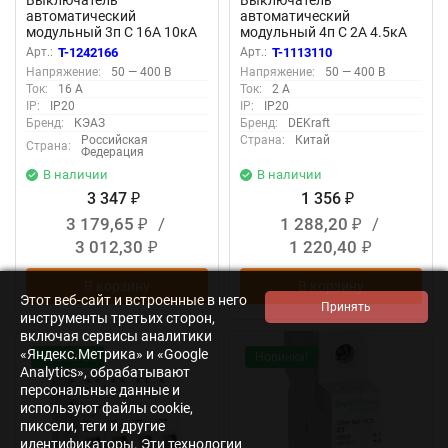
автоматический
автоматический
модульный 3п C 16А 10кА
модульный 4п C 2А 4.5кА
OptiDin BM63-3C16-10-
ВА-101 DEKraft 11086DEK
Арт.:
T-1242166
Арт.:
T-1113110
УХЛ3 КЭАЗ 249257
Напряжение:
50 — 400 В
Напряжение:
50 — 400 В
Ток:
16 А
Ток:
2 А
IP:
IP20
IP:
IP20
Бренд:
КЭАЗ
Бренд:
DEKraft
Российская
Страна:
Китай
Страна:
Федерация
В наличии
В наличии
3 347
1 356
₽
₽
3 179,65
/
1 288,20
/
₽
₽
3 012,30
1 220,40
₽
₽
В корзину
В корзину
Этот веб-сайт и встроенные в него
инструменты третьих сторон,
включая сервисы аналитики
«Яндекс.Метрика» и «Google
Новинка!
Новинка!
Analytics», обрабатывают
персональные данные и
используют файлы cookie,
пиксели, теги и другие
идентификаторы. Эти технологии