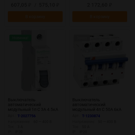
607,05
/
575,10
2 172,60
₽
₽
₽
В корзину
В корзину
Новинка!
Заказ
Выключатель
Выключатель
автоматический
автоматический
модульный 1п C 3А 4.5кА
модульный 4п C 50А 6кА
City9 Set SE C9F34103
OptiDin BM63-4C50-УХЛ3
Арт.:
T-2027756
Арт.:
T-1230874
КЭАЗ 260896
Напряжение:
60 — 400 В
Напряжение:
50 — 400 В
Ток:
3 А
Ток:
50 А
IP:
IP20
IP:
IP20