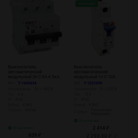
Заказ
Новинка!
Выключатель
Выключатель
автоматический
автоматический
модульный 3п C 6А 4.5кА
модульный 1п C 10А
ВА47-29 УХЛ3 КЭАЗ 318298
OptiDin BM63-1C10-DC-
Арт.:
T-1655434
Арт.:
T-1231055
УХЛ3 КЭАЗ 261157
Напряжение:
50 — 400 В
Напряжение:
0 — 220 В
Ток:
6 А
Ток:
10 А
IP:
IP20
IP:
IP20
Бренд:
КЭАЗ
Бренд:
КЭАЗ
Страна:
Китай
Российская
Страна:
Федерация
В наличии
2 414
В наличии
₽
639
2 293,30
/
₽
₽