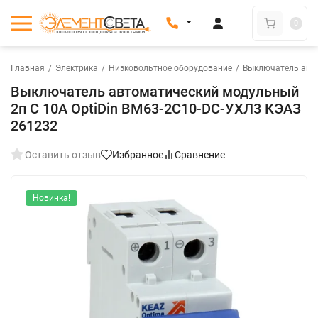
0
Главная
/
Электрика
/
Низковольтное оборудование
/
Выключатель авт
Выключатель автоматический модульный
2п C 10А OptiDin BM63-2C10-DC-УХЛ3 КЭАЗ
261232
Оставить отзыв
Избранное
Сравнение
Новинка!