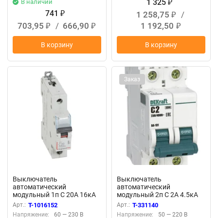
1 325
В наличии
₽
741
1 258,75
/
₽
₽
703,95
/
666,90
1 192,50
₽
₽
₽
В корзину
В корзину
Заказ
Выключатель
Выключатель
автоматический
автоматический
модульный 1п C 20А 16кА
модульный 2п C 2А 4.5кА
DX3 10000 1мод. 230/400В
ВА-101 DEKraft 11062DEK
Арт.:
T-1016152
Арт.:
T-331140
Leg 409115
Напряжение:
60 — 230 В
Напряжение:
50 — 220 В