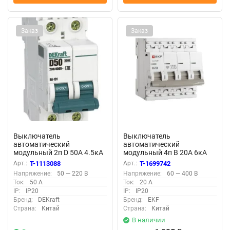
Заказ
Заказ
Выключатель
Выключатель
автоматический
автоматический
модульный 2п D 50А 4.5кА
модульный 4п B 20А 6кА
ВА-101 DEKraft 11119DEK
ВА 47-63N PROxima EKF
Арт.:
T-1113088
Арт.:
T-1699742
M636420B
Напряжение:
50 — 220 В
Напряжение:
60 — 400 В
Ток:
50 А
Ток:
20 А
IP:
IP20
IP:
IP20
Бренд:
DEKraft
Бренд:
EKF
Страна:
Китай
Страна:
Китай
В наличии