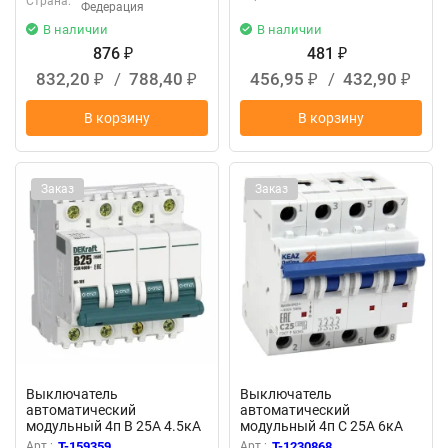
Страна:
Федерация
В наличии
В наличии
876
481
₽
₽
832,20
/
788,40
456,95
/
432,90
₽
₽
₽
₽
В корзину
В корзину
Заказ
Заказ
Выключатель
Выключатель
автоматический
автоматический
модульный 4п B 25А 4.5кА
модульный 4п C 25А 6кА
ВА-101 DEKraft 11044DEK
OptiDin BM63-4C25-УХЛ3
Арт.:
T-159359
Арт.:
T-1230868