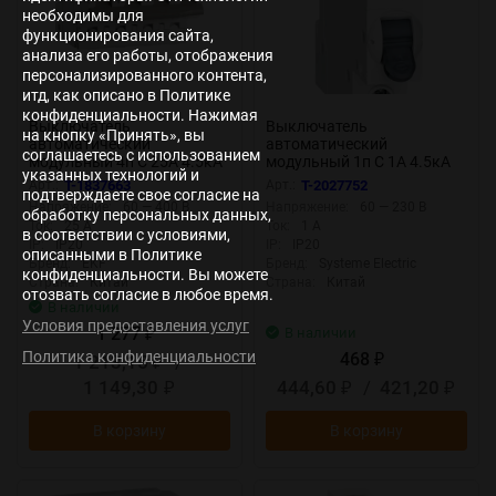
необходимы для
функционирования сайта,
анализа его работы, отображения
персонализированного контента,
итд, как описано в Политике
конфиденциальности. Нажимая
Выключатель
Выключатель
на кнопку «Принять», вы
автоматический
автоматический
соглашаетесь с использованием
модульный 4п C 25А 4.5кА
модульный 1п C 1А 4.5кА
указанных технологий и
ВА 47-63N PROxima EKF
City9 Set SE C9F34101
Арт.:
T-1837663
Арт.:
T-2027752
подтверждаете свое согласие на
M634425C
Напряжение:
60 — 400 В
Напряжение:
60 — 230 В
обработку персональных данных,
Ток:
25 А
Ток:
1 А
в соответствии с условиями,
IP:
IP20
IP:
IP20
описанными в Политике
Бренд:
EKF
Бренд:
Systeme Electric
конфиденциальности. Вы можете
Страна:
Китай
Страна:
Китай
отозвать согласие в любое время.
В наличии
Условия предоставления услуг
1 277
В наличии
₽
Политика конфиденциальности
468
1 213,15
/
₽
₽
1 149,30
444,60
/
421,20
₽
₽
₽
В корзину
В корзину