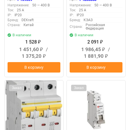
КЭАЗ 260890
Напряжение:
50 — 400 В
Напряжение:
50 — 400 В
Ток:
25 А
Ток:
25 А
IP:
IP20
IP:
IP20
Бренд:
DEKraft
Бренд:
КЭАЗ
Страна:
Китай
Российская
Страна:
Федерация
В наличии
В наличии
1 528
2 091
₽
₽
1 451,60
/
1 986,45
/
₽
₽
1 375,20
1 881,90
₽
₽
В корзину
В корзину
Заказ
Заказ