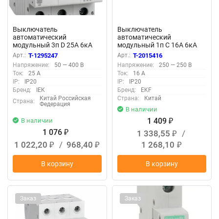
Выключатель
Выключатель
автоматический
автоматический
модульный 3п D 25А 6кА
модульный 1п C 16А 6кА
ВА47-60M KARAT IEK
ВА 47-63N DC PROxima EKF
Арт.:
T-1295247
Арт.:
T-2015416
MVA31-3-025-D
M63DC6116C
Напряжение:
50 — 400 В
Напряжение:
250 — 250 В
Ток:
25 А
Ток:
16 А
IP:
IP20
IP:
IP20
Бренд:
IEK
Бренд:
EKF
Китай Российская
Страна:
Китай
Страна:
Федерация
В наличии
1 409
В наличии
₽
1 076
1 338,55
/
₽
₽
1 022,20
/
968,40
1 268,10
₽
₽
₽
В корзину
В корзину
Заказ
Заказ