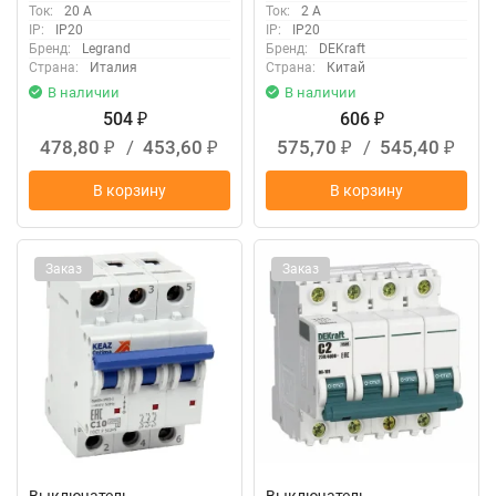
Ток:
20 А
Ток:
2 А
IP:
IP20
IP:
IP20
Бренд:
Legrand
Бренд:
DEKraft
Страна:
Италия
Страна:
Китай
В наличии
В наличии
504
606
₽
₽
478,80
/
453,60
575,70
/
545,40
₽
₽
₽
₽
В корзину
В корзину
Заказ
Заказ
Выключатель
Выключатель