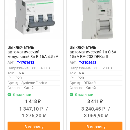
Выключатель
Выключатель
автоматический
автоматический 1п C 6А
модульный 3п B 16А 4.5кА
15кА ВА-203 DEKraft
City9 Set 400В SE C9F14316
13454DEK
Арт.:
T-1701613
Арт.:
T-2104643
Напряжение:
60 — 400 В
Напряжение:
60 — 230 В
Ток:
16 А
Ток:
6 А
IP:
IP20
IP:
IP20
Бренд:
Systeme Electric
Бренд:
DEKraft
Страна:
Китай
Страна:
Китай
В наличии
В наличии
1 418
3 411
₽
₽
1 347,10
/
3 240,45
/
₽
₽
1 276,20
3 069,90
₽
₽
В корзину
В корзину