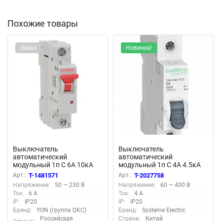
Похожие товары
Заказ
Новинка!
Выключатель
Выключатель
автоматический
автоматический
модульный 1п C 6А 10кА
модульный 1п C 4А 4.5кА
MD63 YON MD63-1C6-10
City9 Set SE C9F34104
Арт.:
T-1481571
Арт.:
T-2027758
Напряжение:
50 — 230 В
Напряжение:
60 — 400 В
Ток:
6 А
Ток:
4 А
IP:
IP20
IP:
IP20
Бренд:
YON (группа DKC)
Бренд:
Systeme Electric
Российская
Страна:
Китай