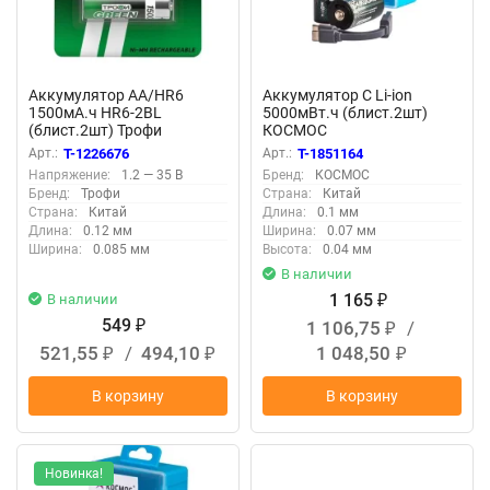
Аккумулятор AA/HR6
Аккумулятор C Li-ion
1500мА.ч HR6-2BL
5000мВт.ч (блист.2шт)
(блист.2шт) Трофи
КОСМОС
Б0019500
KOCR14Li5000mWh2B
Арт.:
T-1226676
Арт.:
T-1851164
Напряжение:
1.2 — 35 В
Бренд:
КОСМОС
Бренд:
Трофи
Страна:
Китай
Страна:
Китай
Длина:
0.1 мм
Длина:
0.12 мм
Ширина:
0.07 мм
Ширина:
0.085 мм
Высота:
0.04 мм
В наличии
1 165
В наличии
₽
549
1 106,75
/
₽
₽
521,55
/
494,10
1 048,50
₽
₽
₽
В корзину
В корзину
Новинка!