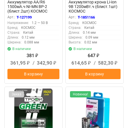
Аккумулятор AA/R6
Аккумулятор крона Li-ion
1500мА.ч NI-MN BP-2
9В 1200мВт.ч (блист.1шт)
(блист.2шт) КОСМОС
КОСМОС
KOCR6NIMH(1500mA)
KOCLi9V1200mAh1BL
Арт.:
T-127199
Арт.:
T-1851166
Напряжение:
1.2 — 50 В
Бренд:
КОСМОС
Бренд:
КОСМОС
Страна:
Китай
Страна:
Китай
Длина:
0.14 мм
Длина:
0.12 мм
Ширина:
0.09 мм
Ширина:
0.088 мм
Высота:
0.02 мм
В наличии
В наличии
381
647
₽
₽
361,95
/
342,90
614,65
/
582,30
₽
₽
₽
₽
В корзину
В корзину
Заказ
Новинка!