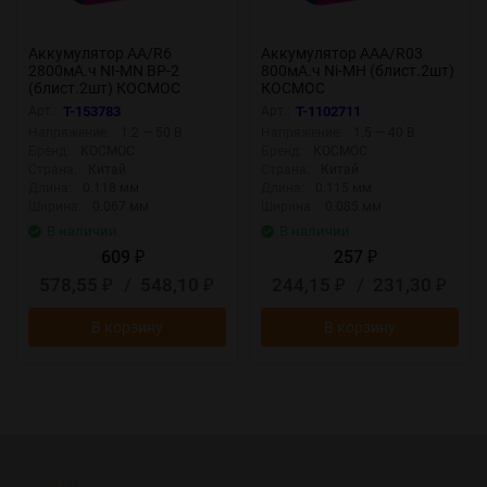
Аккумулятор AA/R6
Аккумулятор AAA/R03
2800мА.ч NI-MN BP-2
800мА.ч Ni-MH (блист.2шт)
(блист.2шт) КОСМОС
КОСМОС
KOCR6NIMH2800MAH2BL
KOCR03NIMH(800MAH)
Арт.:
T-153783
Арт.:
T-1102711
Напряжение:
1.2 — 50 В
Напряжение:
1.5 — 40 В
Бренд:
КОСМОС
Бренд:
КОСМОС
Страна:
Китай
Страна:
Китай
Длина:
0.118 мм
Длина:
0.115 мм
Ширина:
0.067 мм
Ширина:
0.085 мм
В наличии
В наличии
609
257
₽
₽
578,55
/
548,10
244,15
/
231,30
₽
₽
₽
₽
В корзину
В корзину