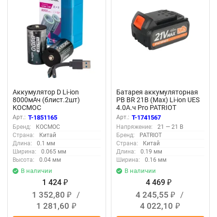
Аккумулятор D Li-ion
Батарея аккумуляторная
8000мАч (блист.2шт)
PB BR 21В (Max) Li-ion UES
КОСМОС
4.0А.ч Pro PATRIOT
KOCR20Li8000mWh2B
180301121
Арт.:
T-1851165
Арт.:
T-1741567
Бренд:
КОСМОС
Напряжение:
21 — 21 В
Страна:
Китай
Бренд:
PATRIOT
Длина:
0.1 мм
Страна:
Китай
Ширина:
0.065 мм
Длина:
0.19 мм
Высота:
0.04 мм
Ширина:
0.16 мм
В наличии
В наличии
1 424
4 469
₽
₽
1 352,80
/
4 245,55
/
₽
₽
1 281,60
4 022,10
₽
₽