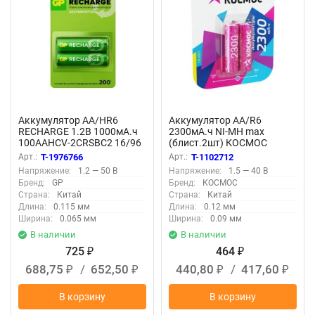
Аккумулятор AA/HR6
Аккумулятор AA/R6
RECHARGE 1.2В 1000мА.ч
2300мА.ч NI-MH max
100AAHCV-2CRSBC2 16/96
(блист.2шт) КОСМОС
(блист.2шт) GP 20252
KOCR6NIMH(2300MA)max
Арт.:
T-1976766
Арт.:
T-1102712
Напряжение:
1.2 — 50 В
Напряжение:
1.5 — 40 В
Бренд:
GP
Бренд:
КОСМОС
Страна:
Китай
Страна:
Китай
Длина:
0.115 мм
Длина:
0.12 мм
Ширина:
0.065 мм
Ширина:
0.09 мм
В наличии
В наличии
725
464
₽
₽
688,75
/
652,50
440,80
/
417,60
₽
₽
₽
₽
В корзину
В корзину