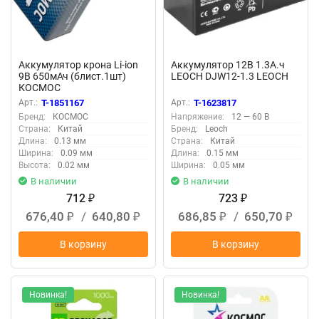
Аккумулятор крона Li-ion
Аккумулятор 12В 1.3А.ч
9В 650мАч (блист.1шт)
LEOCH DJW12-1.3 LEOCH
КОСМОС
KOCLi9V650mAh1BL
Арт.:
T-1851167
Арт.:
T-1623817
Бренд:
КОСМОС
Напряжение:
12 — 60 В
Страна:
Китай
Бренд:
Leoch
Длина:
0.13 мм
Страна:
Китай
Ширина:
0.09 мм
Длина:
0.15 мм
Высота:
0.02 мм
Ширина:
0.05 мм
В наличии
В наличии
712
723
₽
₽
676,40
/
640,80
686,85
/
650,70
₽
₽
₽
₽
В корзину
В корзину
Новинка!
Новинка!