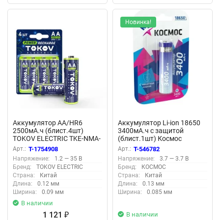
Новинка!
Аккумулятор AA/HR6
Аккумулятор Li-ion 18650
2500мА.ч (блист.4шт)
3400мА.ч с защитой
TOKOV ELECTRIC TKE-NMA-
(блист.1шт) Космос
HR6/B4
KOC18650Li-ion34PBL1
Арт.:
T-1754908
Арт.:
T-546782
Напряжение:
1.2 — 35 В
Напряжение:
3.7 — 3.7 В
Бренд:
TOKOV ELECTRIC
Бренд:
КОСМОС
Страна:
Китай
Страна:
Китай
Длина:
0.12 мм
Длина:
0.13 мм
Ширина:
0.09 мм
Ширина:
0.085 мм
В наличии
1 121
В наличии
₽