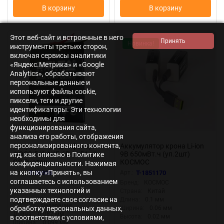
В корзину
В корзину
Этот веб-сайт и встроенные в него
Новинка!
инструменты третьих сторон,
включая сервисы аналитики
«Яндекс.Метрика» и «Google
Analytics», обрабатывают
персональные данные и
используют файлы cookie,
пиксели, теги и другие
идентификаторы. Эти технологии
необходимы для
функционирования сайта,
анализа его работы, отображения
персонализированного контента,
Аккумулятор для фонаря
Аккумулятор крона Li-ion
ФОС3-5/6 АКБ 6В (4.5А.ч)
9В 650мВт.ч (уп.2шт)
итд, как описано в Политике
GS Экотон
КОСМОС
конфиденциальности. Нажимая
KOCLi9V650mAh2B
на кнопку «Принять», вы
Арт.:
T-26905
Арт.:
T-1851170
соглашаетесь с использованием
Напряжение:
6 — 45 В
Бренд:
КОСМОС
указанных технологий и
Бренд:
Экотон Москва
Страна:
Китай
подтверждаете свое согласие на
Российская
Длина:
0.1 мм
Страна:
Федерация
Ширина:
0.06 мм
обработку персональных данных,
Длина:
0.082 мм
Высота:
0.02 мм
в соответствии с условиями,
Ширина:
0.099 мм