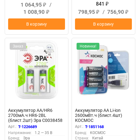
841
1 064,95
/
₽
₽
1 008,90
798,95
/
756,90
₽
₽
₽
В корзину
В корзину
Заказ
Новинка!
Аккумулятор AA/HR6
Аккумулятор AA Li-ion
2700мА.ч HR6-2BL
2600мВт.ч (блист.4шт)
(блист.2шт) Эра C0038458
КОСМОС
KOCR6Li2600mWh4BL
Арт.:
T-1226689
Арт.:
T-1851168
Напряжение:
1.2 — 35 В
Бренд:
КОСМОС
Бренд:
Эра
Страна:
Китай