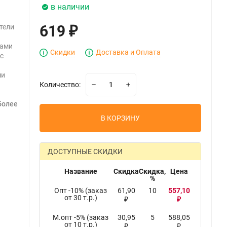
в наличии
619
тели
₽
ками
Скидки
Доставка и Оплата
с
ми
Количество:
более
В КОРЗИНУ
ДОСТУПНЫЕ СКИДКИ
Название
Скидка
Скидка,
Цена
%
Опт -10% (заказ
61,90
10
557,10
от 30 т.р.)
₽
₽
М.опт -5% (заказ
30,95
5
588,05
от 10 т.р.)
₽
₽