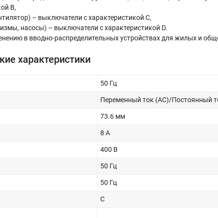
ой В,
нтилятор) – выключатели с характеристикой C,
змы, насосы) – выключатели с характеристикой D.
енению в вводно-распределительных устройствах для жилых и об
кие характеристики
50 Гц
Переменный ток (AC)/Постоянный т
73.6 мм
8 А
400 В
50 Гц
50 Гц
C