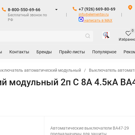
+7 (926) 669-80-69
8-800-550-69-66
info@elementsv.ru
Бесплатный звонок по
РФ
написать в MAX
0
Избранн
ы
Контакты
Бренды
Прайс-листы
Популярное
Реко
ыключатель автоматический модульный
/
Выключатель автомат
 модульный 2п C 8А 4.5кА ВА4
Автоматические выключатели ВА47-29
предназначены для защиты