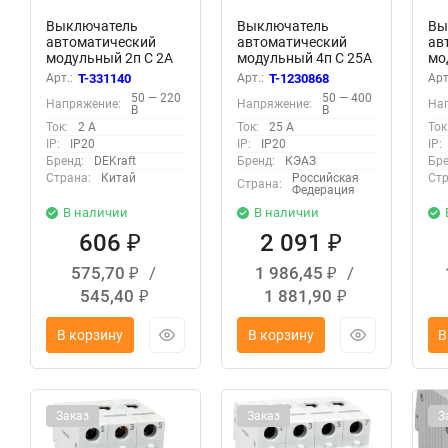
Выключатель
Выключатель
Вы
автоматический
автоматический
ав
модульный 2п C 2А
модульный 4п C 25А
мо
4.5кА ВА-101 DEKraft
6кА OptiDin BM63-
4.
Арт.:
T-331140
Арт.:
T-1230868
Арт
11062DEK
4C25-УХЛ3 КЭАЗ
11
50 — 220
50 — 400
Напряжение:
Напряжение:
На
260890
В
В
Ток:
2 А
Ток:
25 А
Ток
IP:
IP20
IP:
IP20
IP:
Бренд:
DEKraft
Бренд:
КЭАЗ
Бре
Страна:
Китай
Российская
Стр
Страна:
Федерация
В наличии
В наличии
606
2 091
₽
₽
575,70
/
1 986,45
/
₽
₽
545,40
1 881,90
₽
₽
В корзину
В корзину
В
Заказ
Заказ
З