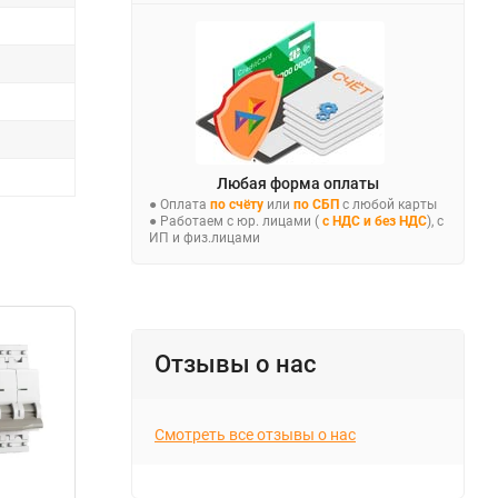
Любая форма оплаты
● Оплата
по счёту
или
по СБП
с любой карты
● Работаем с юр. лицами (
с НДС и без НДС
), с
ИП и физ.лицами
Отзывы о нас
Смотреть все отзывы о нас