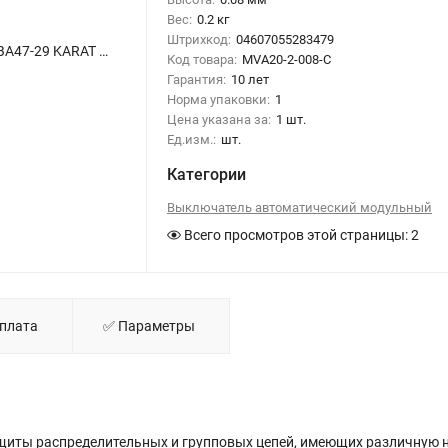
Вес:
0.2 кг
Штрихкод:
04607055283479
Выключатель автоматический модульный 2п C 8А 4.5кА ВА47-29 KARAT IEK MVA20-2-008-C - фото
Код товара:
MVA20-2-008-C
Гарантия:
10 лет
Норма упаковки:
1
Цена указана за:
1 шт.
Ед.изм.:
шт.
Категории
Выключатель автоматический модульный
Всего просмотров этой страницы:
2
Оплата
✅ Параметры
иты распределительных и групповых цепей, имеющих различную н