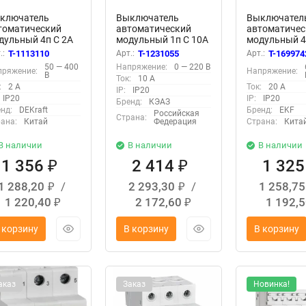
ключатель
Выключатель
Выключател
томатический
автоматический
автоматичес
дульный 4п C 2А
модульный 1п C 10А
модульный 4
5кА ВА-101 DEKraft
OptiDin BM63-1C10-
6кА ВА 47-6
.:
T-1113110
Арт.:
T-1231055
Арт.:
T-169974
086DEK
DC-УХЛ3 КЭАЗ
PROxima EKF
50 — 400
Напряжение:
0 — 220 В
пряжение:
Напряжение:
261157
M636420B
В
Ток:
10 А
:
2 А
Ток:
20 А
IP:
IP20
IP20
IP:
IP20
Бренд:
КЭАЗ
нд:
DEKraft
Бренд:
EKF
Российская
Страна:
ана:
Китай
Федерация
Страна:
Кита
В наличии
В наличии
В наличии
1 356
2 414
1 32
₽
₽
1 288,20
/
2 293,30
/
1 258,7
₽
₽
1 220,40
2 172,60
1 192,
₽
₽
 корзину
В корзину
В корзину
аказ
Заказ
Новинка!