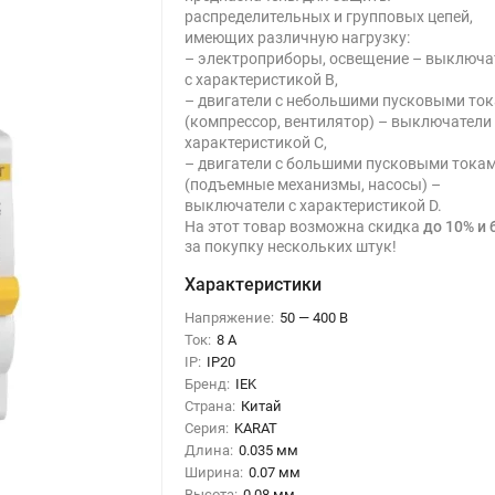
распределительных и групповых цепей,
имеющих различную нагрузку:
– электроприборы, освещение – выключа
с характеристикой В,
– двигатели с небольшими пусковыми то
(компрессор, вентилятор) – выключатели 
характеристикой C,
– двигатели с большими пусковыми тока
(подъемные механизмы, насосы) –
выключатели с характеристикой D.
На этот товар возможна скидка
до 10% и 
за покупку нескольких штук!
Характеристики
Напряжение:
50 — 400 В
Ток:
8 А
IP:
IP20
Бренд:
IEK
Страна:
Китай
Серия:
KARAT
Длина:
0.035 мм
Ширина:
0.07 мм
Высота:
0.08 мм