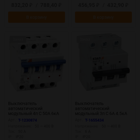
832,20
/
788,40
456,95
/
432,90
₽
₽
₽
₽
В корзину
В корзину
Заказ
Заказ
Выключатель
Выключатель
автоматический
автоматический
модульный 4п C 50А 6кА
модульный 3п C 6А 4.5кА
OptiDin BM63-4C50-УХЛ3
ВА47-29 УХЛ3 КЭАЗ 318298
Арт.:
T-1230874
Арт.:
T-1655434
КЭАЗ 260896
Напряжение:
50 — 400 В
Напряжение:
50 — 400 В
Ток:
50 А
Ток:
6 А
IP:
IP20
IP:
IP20