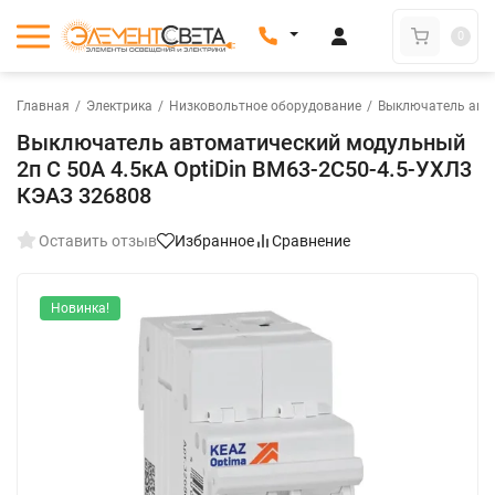
0
Главная
/
Электрика
/
Низковольтное оборудование
/
Выключатель авт
Выключатель автоматический модульный
2п C 50А 4.5кА OptiDin BM63-2C50-4.5-УХЛ3
КЭАЗ 326808
Оставить отзыв
Избранное
Сравнение
Новинка!