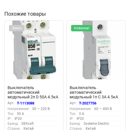
Похожие товары
Заказ
Новинка!
Выключатель
Выключатель
автоматический
автоматический
модульный 2п D 50А 4.5кА
модульный 1п C 3А 4.5кА
ВА-101 DEKraft 11119DEK
City9 Set SE C9F34103
Арт.:
T-1113088
Арт.:
T-2027756
Напряжение:
50 — 220 В
Напряжение:
60 — 400 В
Ток:
50 А
Ток:
3 А
IP:
IP20
IP:
IP20
Бренд:
DEKraft
Бренд:
Systeme Electric
Страна:
Китай
Страна:
Китай