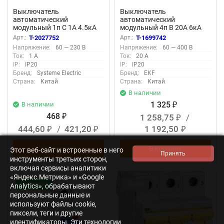
Выключатель
Выключатель
автоматический
автоматический
модульный 1п C 1А 4.5кА
модульный 4п B 20А 6кА
City9 Set SE C9F34101
ВА 47-63N PROxima EKF
Арт.:
T-2027752
Арт.:
T-1699742
M636420B
Напряжение:
60 — 230 В
Напряжение:
60 — 400 В
Ток:
1 А
Ток:
20 А
IP:
IP20
IP:
IP20
Бренд:
Systeme Electric
Бренд:
EKF
Страна:
Китай
Страна:
Китай
В наличии
1 325
В наличии
₽
468
1 258,75
/
₽
₽
444,60
/
421,20
1 192,50
₽
₽
₽
В корзину
В корзину
Этот веб-сайт и встроенные в него
инструменты третьих сторон,
включая сервисы аналитики
«Яндекс.Метрика» и «Google
Новинка!
Заказ
Analytics», обрабатывают
персональные данные и
используют файлы cookie,
пиксели, теги и другие
идентификаторы. Эти технологии