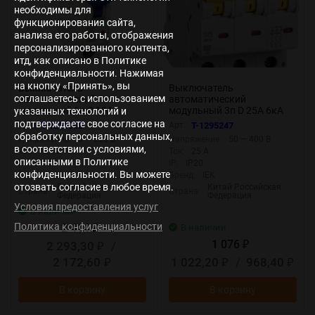
необходимы для
функционирования сайта,
анализа его работы, отображения
персонализированного контента,
итд, как описано в Политике
конфиденциальности. Нажимая
на кнопку «Принять», вы
Выключатель
Выключатель
соглашаетесь с использованием
автоматический
автоматический
модульный 1п C 10А
модульный 3п D 25А 6кА
указанных технологий и
OptiDin BM63-1C10-DC-
ВА47-60M KARAT IEK
подтверждаете свое согласие на
Арт.:
T-1231055
Арт.:
T-1295247
УХЛ3 КЭАЗ 261157
MVA31-3-025-D
обработку персональных данных,
Напряжение:
0 — 220 В
Напряжение:
50 — 400 В
в соответствии с условиями,
Ток:
10 А
Ток:
25 А
описанными в Политике
IP:
IP20
IP:
IP20
конфиденциальности. Вы можете
Бренд:
КЭАЗ
Бренд:
IEK
отозвать согласие в любое время.
Российская
Китай Российская
Страна:
Страна:
Федерация
Федерация
Условия предоставления услуг
В наличии
Политика конфиденциальности
2 414
В наличии
₽
1 076
2 293,30
/
₽
₽
2 172,60
1 022,20
/
968,40
₽
₽
₽
В корзину
В корзину