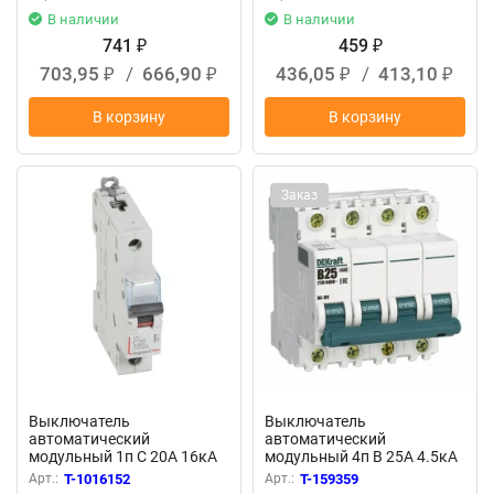
В наличии
В наличии
741
459
₽
₽
703,95
/
666,90
436,05
/
413,10
₽
₽
₽
₽
В корзину
В корзину
Заказ
Выключатель
Выключатель
автоматический
автоматический
модульный 1п C 20А 16кА
модульный 4п B 25А 4.5кА
DX3 10000 1мод. 230/400В
ВА-101 DEKraft 11044DEK
Арт.:
T-1016152
Арт.:
T-159359
Leg 409115