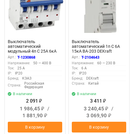
Выключатель
Выключатель
автоматический
автоматический 1п C 6А
модульный 4п C 25А 6кА
15кА ВА-203 DEKraft
OptiDin BM63-4C25-УХЛ3
13454DEK
Арт.:
T-1230868
Арт.:
T-2104643
КЭАЗ 260890
Напряжение:
50 — 400 В
Напряжение:
60 — 230 В
Ток:
25 А
Ток:
6 А
IP:
IP20
IP:
IP20
Бренд:
КЭАЗ
Бренд:
DEKraft
Российская
Страна:
Китай
Страна:
Федерация
В наличии
В наличии
2 091
3 411
₽
₽
1 986,45
/
3 240,45
/
₽
₽
1 881,90
3 069,90
₽
₽
В корзину
В корзину