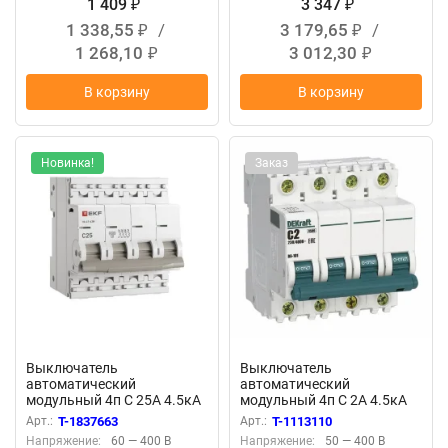
1 409
3 347
₽
₽
1 338,55
/
3 179,65
/
₽
₽
1 268,10
3 012,30
₽
₽
В корзину
В корзину
Новинка!
Заказ
Выключатель
Выключатель
автоматический
автоматический
модульный 4п C 25А 4.5кА
модульный 4п C 2А 4.5кА
ВА 47-63N PROxima EKF
ВА-101 DEKraft 11086DEK
Арт.:
T-1837663
Арт.:
T-1113110
M634425C
Напряжение:
60 — 400 В
Напряжение:
50 — 400 В