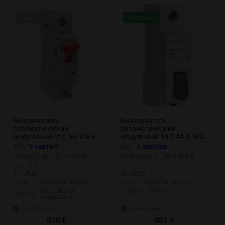
Заказ
Новинка!
Выключатель
Выключатель
автоматический
автоматический
модульный 1п C 6А 10кА
модульный 1п C 4А 4.5кА
MD63 YON MD63-1C6-10
City9 Set SE C9F34104
Арт.:
T-1481571
Арт.:
T-2027758
Напряжение:
50 — 230 В
Напряжение:
60 — 400 В
Ток:
6 А
Ток:
4 А
IP:
IP20
IP:
IP20
Бренд:
YON (группа DKC)
Бренд:
Systeme Electric
Российская
Страна:
Китай
Страна:
Федерация
В наличии
В наличии
876
481
₽
₽