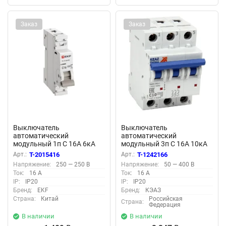
Заказ
Заказ
Выключатель
Выключатель
автоматический
автоматический
модульный 1п C 16А 6кА
модульный 3п C 16А 10кА
ВА 47-63N DC PROxima EKF
OptiDin BM63-3C16-10-
Арт.:
T-2015416
Арт.:
T-1242166
M63DC6116C
УХЛ3 КЭАЗ 249257
Напряжение:
250 — 250 В
Напряжение:
50 — 400 В
Ток:
16 А
Ток:
16 А
IP:
IP20
IP:
IP20
Бренд:
EKF
Бренд:
КЭАЗ
Страна:
Китай
Российская
Страна:
Федерация
В наличии
В наличии