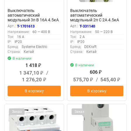
Выключатель
Выключатель
автоматический
автоматический
модульный 3п B 16А 4.5кА
модульный 2п C 2А 4.5кА
City9 Set 400В SE C9F14316
ВА-101 DEKraft 11062DEK
Арт.:
T-1701613
Арт.:
T-331140
Напряжение:
60 — 400 В
Напряжение:
50 — 220 В
Ток:
16 А
Ток:
2 А
IP:
IP20
IP:
IP20
Бренд:
Systeme Electric
Бренд:
DEKraft
Страна:
Китай
Страна:
Китай
В наличии
1 418
В наличии
₽
606
1 347,10
/
₽
₽
1 276,20
575,70
/
545,40
₽
₽
₽
В корзину
В корзину
Заказ
Заказ