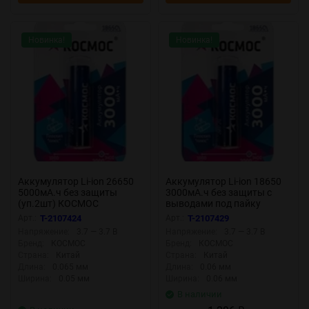
Новинка!
Новинка!
Аккумулятор Li-ion 26650
Аккумулятор Li-ion 18650
5000мА.ч без защиты
3000мА.ч без защиты с
(уп.2шт) КОСМОС
выводами под пайку
KOC26650Li-ion50US2
(уп.4шт) КОСМОС
Арт.:
T-2107424
Арт.:
T-2107429
KOC18650Li30PAS4
Напряжение:
3.7 — 3.7 В
Напряжение:
3.7 — 3.7 В
Бренд:
КОСМОС
Бренд:
КОСМОС
Страна:
Китай
Страна:
Китай
Длина:
0.065 мм
Длина:
0.06 мм
Ширина:
0.05 мм
Ширина:
0.06 мм
В наличии