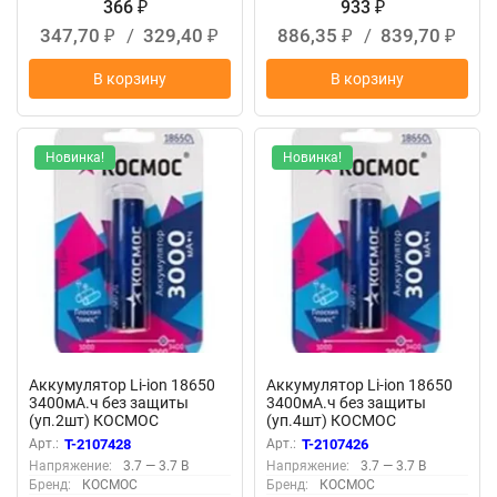
366
933
₽
₽
347,70
/
329,40
886,35
/
839,70
₽
₽
₽
₽
В корзину
В корзину
Новинка!
Новинка!
Аккумулятор Li-ion 18650
Аккумулятор Li-ion 18650
3400мА.ч без защиты
3400мА.ч без защиты
(уп.2шт) КОСМОС
(уп.4шт) КОСМОС
KOC18650Li-ion34US2
KOC18650Li-ion34US4
Арт.:
T-2107428
Арт.:
T-2107426
Напряжение:
3.7 — 3.7 В
Напряжение:
3.7 — 3.7 В
Бренд:
КОСМОС
Бренд:
КОСМОС