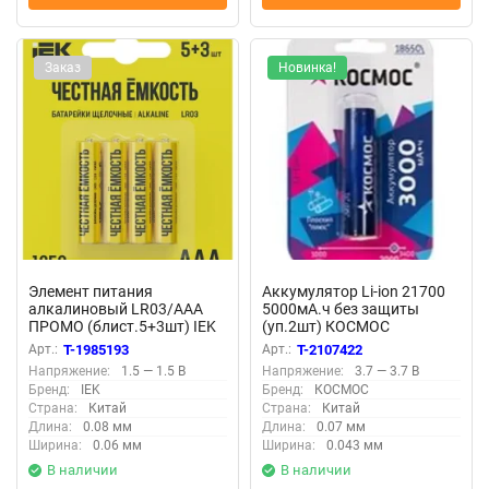
Заказ
Новинка!
Элемент питания
Аккумулятор Li-ion 21700
алкалиновый LR03/AAA
5000мА.ч без защиты
ПРОМО (блист.5+3шт) IEK
(уп.2шт) КОСМОС
ABT-LR03-OP-L05-03
KOC21700Li-ion50US2
Арт.:
T-1985193
Арт.:
T-2107422
Напряжение:
1.5 — 1.5 В
Напряжение:
3.7 — 3.7 В
Бренд:
IEK
Бренд:
КОСМОС
Страна:
Китай
Страна:
Китай
Длина:
0.08 мм
Длина:
0.07 мм
Ширина:
0.06 мм
Ширина:
0.043 мм
В наличии
В наличии