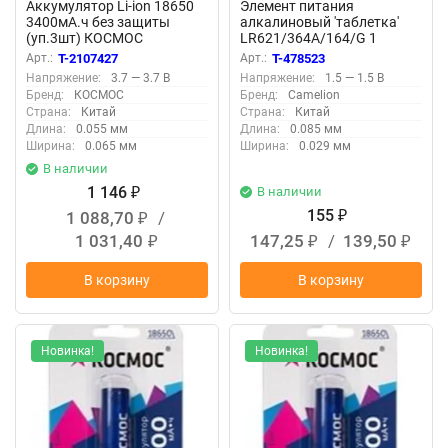
Аккумулятор Li-ion 18650
Элемент питания
3400мА.ч без защиты
алкалиновый 'таблетка'
(уп.3шт) КОСМОС
LR621/364A/164/G 1
KOC18650Li-ion34US3
Mercury Free AG1-BP0%Hg
Арт.:
T-2107427
Арт.:
T-478523
для часов BL-10
Напряжение:
3.7 — 3.7 В
Напряжение:
1.5 — 1.5 В
(блист.10шт) Camelion
Бренд:
КОСМОС
Бренд:
Camelion
12809
Страна:
Китай
Страна:
Китай
Длина:
0.055 мм
Длина:
0.085 мм
Ширина:
0.065 мм
Ширина:
0.029 мм
В наличии
1 146
В наличии
₽
155
1 088,70
/
₽
₽
1 031,40
147,25
/
139,50
₽
₽
₽
В корзину
В корзину
Новинка!
Новинка!