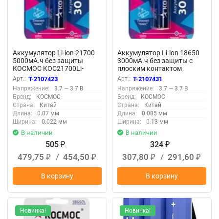
Аккумулятор Li-ion 21700
Аккумулятор Li-ion 18650
5000мА.ч без защиты
3000мА.ч без защиты с
КОСМОС KOC21700Li-
плоским контактом
ion50US1
КОСМОС
Арт.:
T-2107423
Арт.:
T-2107431
KOC18650Li30FLBL1
Напряжение:
3.7 — 3.7 В
Напряжение:
3.7 — 3.7 В
Бренд:
КОСМОС
Бренд:
КОСМОС
Страна:
Китай
Страна:
Китай
Длина:
0.07 мм
Длина:
0.085 мм
Ширина:
0.022 мм
Ширина:
0.13 мм
В наличии
В наличии
505
324
₽
₽
479,75
/
454,50
307,80
/
291,60
₽
₽
₽
₽
В корзину
В корзину
Новинка!
Новинка!