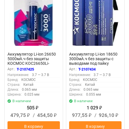
Аккумулятор Li-ion 26650
Аккумулятор Li-ion 18650
5000мА.ч без защиты
3000мА.ч без защиты с
КОСМОС KOC26650Li-
выводами под пайку
ion50US1
(уп.3шт) КОСМОС
Арт.:
T-2107425
Арт.:
T-2107434
KOC18650Li30PAS3
Напряжение:
3.7 — 3.7 В
Напряжение:
3.7 — 3.7 В
Бренд:
КОСМОС
Бренд:
КОСМОС
Страна:
Китай
Страна:
Китай
Длина:
0.065 мм
Длина:
0.065 мм
Ширина:
0.025 мм
Ширина:
0.055 мм
В наличии
В наличии
505
1 029
₽
₽
479,75
/
454,50
977,55
/
926,10
₽
₽
₽
₽
В корзину
В корзину