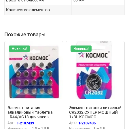
Высота с полюсами
50 мм
Количество элементов
Похожие товары
Новинка!
Новинка!
Элемент питания
Элемент питания литиевый
алкалиновый 'таблетка'
CR2032 СУПЕР МОЩНЫЙ
LR44/AG13 для часов
1хBL КОСМОС
(уп.20шт) КОСМОС
KOC2032PBL1
Арт.:
T-2107439
Арт.:
T-2107436
KOCG13(LR44)20BL
Напряжение:
1.5 — 1.5 В
Напряжение:
3 — 3 В