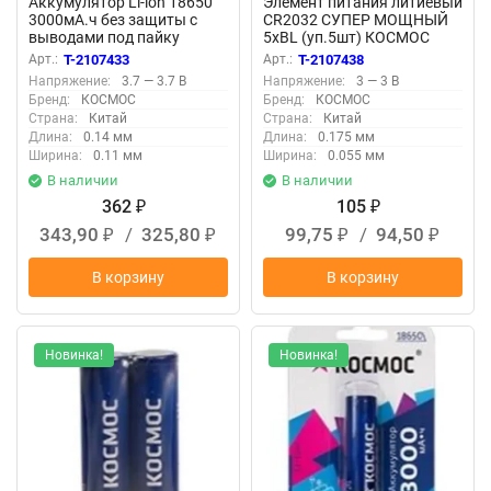
Аккумулятор Li-ion 18650
Элемент питания литиевый
3000мА.ч без защиты с
CR2032 СУПЕР МОЩНЫЙ
выводами под пайку
5хBL (уп.5шт) КОСМОС
КОСМОС
KOC2032PBL5
Арт.:
T-2107433
Арт.:
T-2107438
KOC18650Li30PABL1
Напряжение:
3.7 — 3.7 В
Напряжение:
3 — 3 В
Бренд:
КОСМОС
Бренд:
КОСМОС
Страна:
Китай
Страна:
Китай
Длина:
0.14 мм
Длина:
0.175 мм
Ширина:
0.11 мм
Ширина:
0.055 мм
В наличии
В наличии
362
105
₽
₽
343,90
/
325,80
99,75
/
94,50
₽
₽
₽
₽
В корзину
В корзину
Новинка!
Новинка!