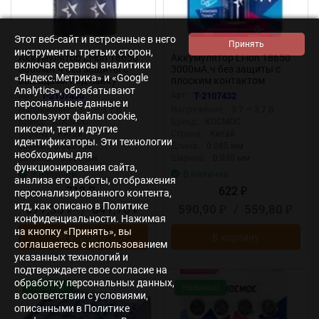
Этот веб-сайт и встроенные в него
инструменты третьих сторон,
Аккумулятор Li-ion 18650
Аккумулятор Li-ion 18650
включая сервисы аналитики
3000мА.ч без защиты с
3000мА.ч без защиты с
«Яндекс.Метрика» и «Google
выводами под пайку
плоским контактом
Analytics», обрабатывают
(уп.2шт) КОСМОС
(уп.2шт) КОСМОС
Арт.:
T-2107430
Арт.:
T-2107432
KOC18650Li30PAS2
KOC18650Li30FLS2
персональные данные и
Напряжение:
3.7 — 3.7 В
Напряжение:
3.7 — 3.7 В
используют файлы cookie,
Бренд:
КОСМОС
Бренд:
КОСМОС
пиксели, теги и другие
Страна:
Китай
Страна:
Китай
идентификаторы. Эти технологии
Длина:
0.065 мм
Длина:
0.065 мм
необходимы для
Ширина:
0.035 мм
Ширина:
0.035 мм
функционирования сайта,
В наличии
В наличии
анализа его работы, отображения
713
622
₽
₽
персонализированного контента,
итд, как описано в Политике
677,35
/
641,70
590,90
/
559,80
₽
₽
₽
₽
конфиденциальности. Нажимая
на кнопку «Принять», вы
В корзину
В корзину
соглашаетесь с использованием
указанных технологий и
подтверждаете свое согласие на
обработку персональных данных,
Новинка!
Новинка!
в соответствии с условиями,
описанными в Политике