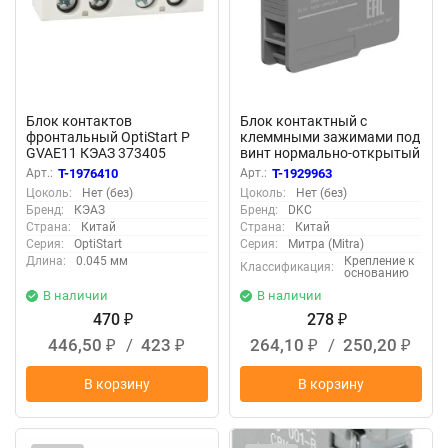
Блок контактов
Блок контактный с
фронтальный OptiStart P
клеммными зажимами под
GVAE11 КЭАЗ 373405
винт нормально-открытый
DKC MC-NOPS
Арт.:
T-1976410
Арт.:
T-1929963
Цоколь:
Нет (без)
Цоколь:
Нет (без)
Бренд:
КЭАЗ
Бренд:
DKC
Страна:
Китай
Страна:
Китай
Серия:
OptiStart
Серия:
Митра (Mitra)
Длина:
0.045 мм
Крепление к
Классификация:
основанию
В наличии
В наличии
470
278
₽
₽
446,50
/
423
264,10
/
250,20
₽
₽
₽
₽
В корзину
В корзину