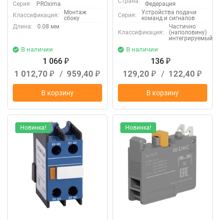
Страна:
Серия:
PROxima
Федерация
Монтаж
Устройства подачи
Классификация:
Серия:
сбоку
команд и сигналов
Длина:
0.08 мм
Частично
Классификация:
(наполовину)
интегрируемый
В наличии
В наличии
1 066
136
₽
₽
1 012,70
/
959,40
129,20
/
122,40
₽
₽
₽
₽
В корзину
В корзину
Новинка!
Новинка!