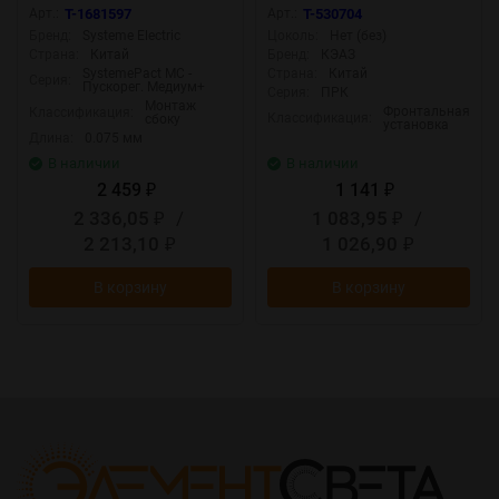
MASN11
Арт.:
T-1681597
Арт.:
T-530704
Бренд:
Systeme Electric
Цоколь:
Нет (без)
Страна:
Китай
Бренд:
КЭАЗ
SystemePact MC -
Страна:
Китай
Серия:
Пускорег. Медиум+
Серия:
ПРК
Монтаж
Фронтальная
Классификация:
Классификация:
сбоку
установка
Длина:
0.075 мм
В наличии
В наличии
2 459
1 141
₽
₽
2 336,05
/
1 083,95
/
₽
₽
2 213,10
1 026,90
₽
₽
В корзину
В корзину