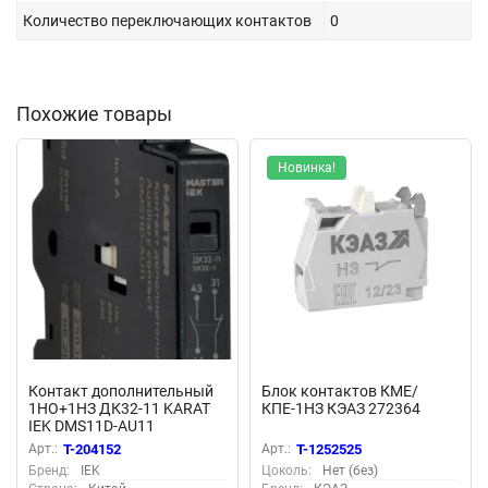
Количество переключающих контактов
0
Похожие товары
Новинка!
Контакт дополнительный
Блок контактов КМЕ/
1НО+1НЗ ДК32-11 KARAT
КПЕ-1НЗ КЭАЗ 272364
IEK DMS11D-AU11
Арт.:
T-204152
Арт.:
T-1252525
Бренд:
IEK
Цоколь:
Нет (без)