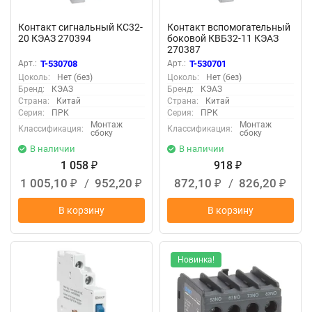
Контакт сигнальный КС32-
Контакт вспомогательный
20 КЭАЗ 270394
боковой КВБ32-11 КЭАЗ
270387
Арт.:
T-530708
Арт.:
T-530701
Цоколь:
Нет (без)
Цоколь:
Нет (без)
Бренд:
КЭАЗ
Бренд:
КЭАЗ
Страна:
Китай
Страна:
Китай
Серия:
ПРК
Серия:
ПРК
Монтаж
Монтаж
Классификация:
Классификация:
сбоку
сбоку
В наличии
В наличии
1 058
918
₽
₽
1 005,10
/
952,20
872,10
/
826,20
₽
₽
₽
₽
В корзину
В корзину
Новинка!