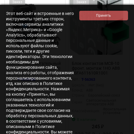
Заказ
Заказ
Этот веб-сайт и встроенные в него
инструменты третьих сторон,
включая сервисы аналитики
«Яндекс.Метрика» и «Google
Analytics», обрабатывают
персональные данные и
используют файлы cookie,
пиксели, теги и другие
идентификаторы. Эти технологии
необходимы для
Контакт вспомогательный
Блок контактов MCB-10
функционирования сайта,
AX-M4 L для NXM-630(400)
фронт. монтаж 1НО ABB
анализа его работы, отображения
(левый) (R) CHINT 946941
1SFA611610R1001
персонализированного контента,
Арт.:
T-1610156
Арт.:
T-56363
итд, как описано в Политике
Бренд:
CHINT
Цоколь:
Нет (без)
конфиденциальности. Нажимая
Страна:
Китай
Бренд:
ABB
на кнопку «Принять», вы
Серия:
NXM(S) Аксессуары
Страна:
Европейский союз
соглашаетесь с использованием
Встраиваемый
Светосигнальная
Классификация:
Серия:
(-ая)
аппаратура ABB
указанных технологий и
Длина:
0.1 мм
Фронтальная
подтверждаете свое согласие на
Классификация:
установка
обработку персональных данных,
В наличии
В наличии
в соответствии с условиями,
2 380
245
описанными в Политике
₽
₽
конфиденциальности. Вы можете