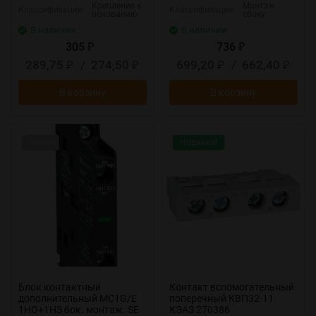
Крепление к
Монтаж
Классификация:
Классификация:
основанию
сбоку
В наличии
В наличии
305
736
₽
₽
289,75
/
274,50
699,20
/
662,40
₽
₽
₽
₽
В корзину
В корзину
Заказ
Новинка!
Блок контактный
Контакт вспомогательный
дополнительный MC1G/E
поперечный КВП32-11
1НО+1НЗ бок. монтаж. SE
КЭАЗ 270386