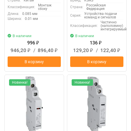
Страна:
Китай
Бренд:
КЭАЗ
Монтаж
Российская
Классификация:
Страна:
сбоку
Федерация
Длина:
0.085 мм
Устройства подачи
Серия:
команд и сигналов
Ширина:
0.01 мм
Частично
Классификация:
(наполовину)
интегрируемый
В наличии
В наличии
996
136
₽
₽
946,20
/
896,40
129,20
/
122,40
₽
₽
₽
₽
В корзину
В корзину
Новинка!
Новинка!