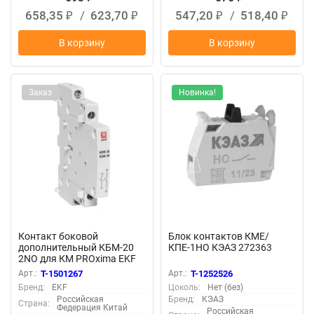
658,35
/
623,70
547,20
/
518,40
₽
₽
₽
₽
В корзину
В корзину
Заказ
Новинка!
Контакт боковой
Блок контактов КМЕ/
дополнительный КБМ-20
КПЕ-1НО КЭАЗ 272363
2NO для КМ PROxima EKF
km-cs-20
Арт.:
T-1501267
Арт.:
T-1252526
Бренд:
EKF
Цоколь:
Нет (без)
Российская
Бренд:
КЭАЗ
Страна:
Федерация Китай
Российская