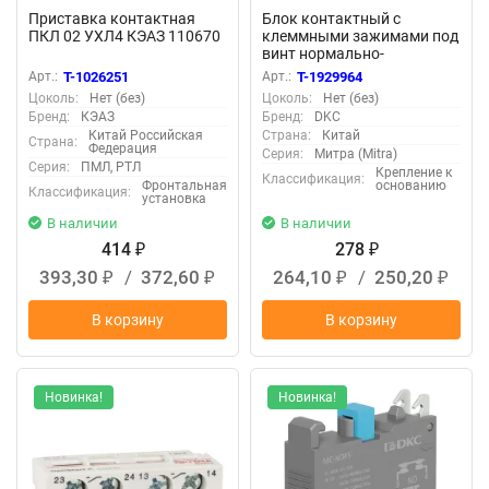
Приставка контактная
Блок контактный с
ПКЛ 02 УХЛ4 КЭАЗ 110670
клеммными зажимами под
винт нормально-
замкнутый DKC MC-NCPS
Арт.:
T-1026251
Арт.:
T-1929964
Цоколь:
Нет (без)
Цоколь:
Нет (без)
Бренд:
КЭАЗ
Бренд:
DKC
Китай Российская
Страна:
Китай
Страна:
Федерация
Серия:
Митра (Mitra)
Серия:
ПМЛ, РТЛ
Крепление к
Классификация:
Фронтальная
основанию
Классификация:
установка
В наличии
В наличии
414
278
₽
₽
393,30
/
372,60
264,10
/
250,20
₽
₽
₽
₽
В корзину
В корзину
Новинка!
Новинка!