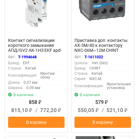
Контакт сигнализации
Приставка доп. контакты
короткого замыкания
AX-3M/40 к контактору
АПД/GV2 АК-1НЗ EKF apd-
NXC-06M~12M CHINT
am11
925184
Арт.:
T-1994648
Арт.:
T-1611022
Бренд:
EKF
Цоколь:
Нет (без)
Страна:
Китай
Бренд:
CHINT
Монтаж
Страна:
Китай
Классификация:
сбоку
Серия:
NXC-M
Длина:
0.07 мм
Фронтальная
Классификация:
Ширина:
0.09 мм
установка
В наличии
В наличии
858
579
₽
₽
815,10
/
772,20
550,05
/
521,10
₽
₽
₽
₽
В корзину
В корзину