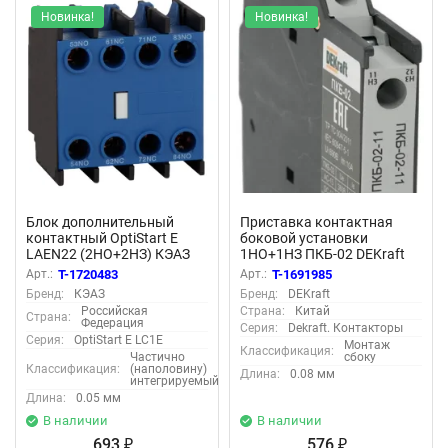
Новинка!
Новинка!
Блок дополнительный
Приставка контактная
контактный OptiStart E
боковой установки
LAEN22 (2НО+2НЗ) КЭАЗ
1НО+1НЗ ПКБ-02 DEKraft
333079
22178DEK
Арт.:
T-1720483
Арт.:
T-1691985
Бренд:
КЭАЗ
Бренд:
DEKraft
Российская
Страна:
Китай
Страна:
Федерация
Серия:
Dekraft. Контакторы
Серия:
OptiStart E LC1E
Монтаж
Классификация:
Частично
сбоку
Классификация:
(наполовину)
Длина:
0.08 мм
интегрируемый
Длина:
0.05 мм
В наличии
В наличии
693
576
₽
₽