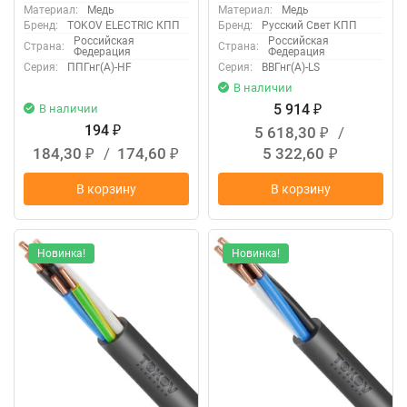
Материал:
Медь
Материал:
Медь
Бренд:
TOKOV ELECTRIC КПП
Бренд:
Русский Свет КПП
Российская
Российская
Страна:
Страна:
Федерация
Федерация
Серия:
ППГнг(А)-HF
Серия:
ВВГнг(А)-LS
В наличии
5 914
В наличии
₽
194
5 618,30
/
₽
₽
184,30
/
174,60
5 322,60
₽
₽
₽
В корзину
В корзину
Новинка!
Новинка!