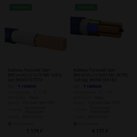
Новинка!
Новинка!
Кабель Русский Свет
Кабель Русский Свет
ВВГнг(А)-LS 1х70 МК 1кВ Б
ВВГнг(А)-LS 5х95 МС (N PE)
(м) ЭК000107573
1кВ (м) ЭК000106182
Арт.:
T-1938265
Арт.:
T-1809635
Напряжение:
0 — 1 В
Напряжение:
0 — 1 В
Материал:
Медь
Материал:
Медь
Бренд:
Русский Свет КПП
Бренд:
Русский Свет КПП
Российская
Российская
Страна:
Страна:
Федерация
Федерация
Серия:
ВВГнг(А)-LS
Серия:
ВВГнг(А)-LS
В наличии
В наличии
1 179
8 177
₽
₽