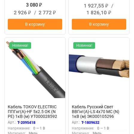
3 080
1 927,55
/
₽
₽
2 926
/
2 772
1 826,10
₽
₽
₽
В корзину
В корзину
Новинка!
Новинка!
Кабель TOKOV ELECTRIC
Кабель Русский Свет
ППГнг(А)-HF 5х2.5 ОК (N
ВВГнг(А)-LS 4х70 МС (N)
PE) 1кВ (м) УТ000028592
1кВ (м) ЭК000105296
Арт.:
T-2095418
Арт.:
T-1809632
Напряжение:
0 — 1 В
Напряжение:
0 — 1 В
Материал:
Медь
Материал:
Медь