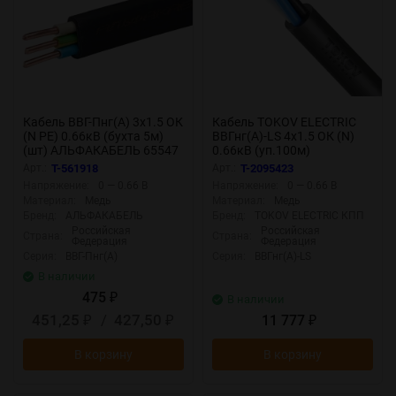
Кабель ВВГ-Пнг(А) 3х1.5 ОК
Кабель TOKOV ELECTRIC
(N PE) 0.66кВ (бухта 5м)
ВВГнг(А)-LS 4х1.5 ОК (N)
(шт) АЛЬФАКАБЕЛЬ 65547
0.66кВ (уп.100м)
УТ000028424
Арт.:
T-561918
Арт.:
T-2095423
Напряжение:
0 — 0.66 В
Напряжение:
0 — 0.66 В
Материал:
Медь
Материал:
Медь
Бренд:
АЛЬФАКАБЕЛЬ
Бренд:
TOKOV ELECTRIC КПП
Российская
Российская
Страна:
Страна:
Федерация
Федерация
Серия:
ВВГ-Пнг(А)
Серия:
ВВГнг(А)-LS
В наличии
475
₽
В наличии
451,25
/
427,50
11 777
₽
₽
₽
В корзину
В корзину