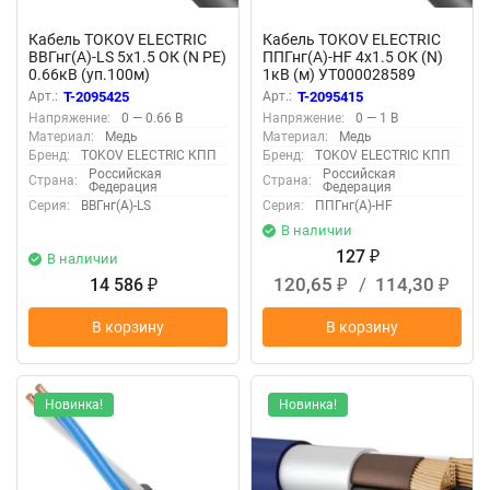
Кабель TOKOV ELECTRIC
Кабель TOKOV ELECTRIC
ВВГнг(А)-LS 5х1.5 ОК (N PE)
ППГнг(А)-HF 4х1.5 ОК (N)
0.66кВ (уп.100м)
1кВ (м) УТ000028589
УТ000028598
Арт.:
T-2095425
Арт.:
T-2095415
Напряжение:
0 — 0.66 В
Напряжение:
0 — 1 В
Материал:
Медь
Материал:
Медь
Бренд:
TOKOV ELECTRIC КПП
Бренд:
TOKOV ELECTRIC КПП
Российская
Российская
Страна:
Страна:
Федерация
Федерация
Серия:
ВВГнг(А)-LS
Серия:
ППГнг(А)-HF
В наличии
127
В наличии
₽
120,65
/
114,30
14 586
₽
₽
₽
В корзину
В корзину
Новинка!
Новинка!