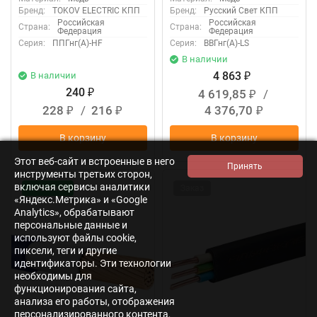
Бренд:
TOKOV ELECTRIC КПП
Бренд:
Русский Свет КПП
Российская
Российская
Страна:
Страна:
Федерация
Федерация
Серия:
ППГнг(А)-HF
Серия:
ВВГнг(А)-LS
В наличии
4 863
В наличии
₽
240
4 619,85
/
₽
₽
228
/
216
4 376,70
₽
₽
₽
В корзину
В корзину
Этот веб-сайт и встроенные в него
инструменты третьих сторон,
включая сервисы аналитики
Новинка!
Заказ
«Яндекс.Метрика» и «Google
Analytics», обрабатывают
персональные данные и
используют файлы cookie,
пиксели, теги и другие
идентификаторы. Эти технологии
необходимы для
функционирования сайта,
анализа его работы, отображения
персонализированного контента,