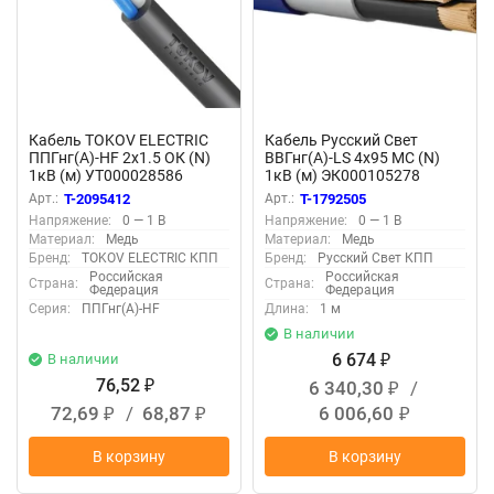
Кабель TOKOV ELECTRIC
Кабель Русский Свет
ППГнг(А)-HF 2х1.5 ОК (N)
ВВГнг(А)-LS 4х95 МС (N)
1кВ (м) УТ000028586
1кВ (м) ЭК000105278
Арт.:
T-2095412
Арт.:
T-1792505
Напряжение:
0 — 1 В
Напряжение:
0 — 1 В
Материал:
Медь
Материал:
Медь
Бренд:
TOKOV ELECTRIC КПП
Бренд:
Русский Свет КПП
Российская
Российская
Страна:
Страна:
Федерация
Федерация
Серия:
ППГнг(А)-HF
Длина:
1 м
В наличии
6 674
В наличии
₽
76,52
6 340,30
/
₽
₽
72,69
/
68,87
6 006,60
₽
₽
₽
В корзину
В корзину