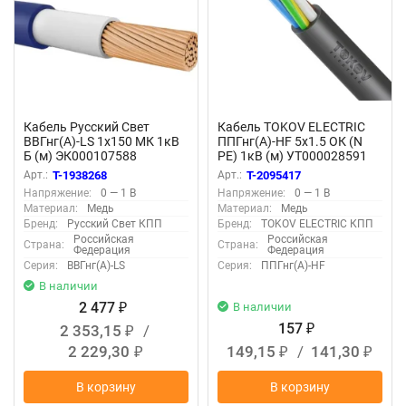
Кабель Русский Свет
Кабель TOKOV ELECTRIC
ВВГнг(А)-LS 1х150 МК 1кВ
ППГнг(А)-HF 5х1.5 ОК (N
Б (м) ЭК000107588
PE) 1кВ (м) УТ000028591
Арт.:
T-1938268
Арт.:
T-2095417
Напряжение:
0 — 1 В
Напряжение:
0 — 1 В
Материал:
Медь
Материал:
Медь
Бренд:
Русский Свет КПП
Бренд:
TOKOV ELECTRIC КПП
Российская
Российская
Страна:
Страна:
Федерация
Федерация
Серия:
ВВГнг(А)-LS
Серия:
ППГнг(А)-HF
В наличии
2 477
В наличии
₽
157
2 353,15
/
₽
₽
2 229,30
149,15
/
141,30
₽
₽
₽
В корзину
В корзину