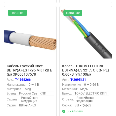
Новинка!
Новинка!
Кабель Русский Свет
Кабель TOKOV ELECTRIC
ВВГнг(А)-LS 1х95 МК 1кВ Б
ВВГнг(А)-LS 3х1.5 ОК (N PE)
(м) ЭК000107578
0.66кВ (уп.100м)
УТ000028595
Арт.:
T-1938266
Арт.:
T-2095421
Напряжение:
0 — 1 В
Напряжение:
0 — 0.66 В
Материал:
Медь
Материал:
Медь
Бренд:
Русский Свет КПП
Бренд:
TOKOV ELECTRIC КПП
Российская
Российская
Страна:
Страна:
Федерация
Федерация
Серия:
ВВГнг(А)-LS
Серия:
ВВГнг(А)-LS
В наличии