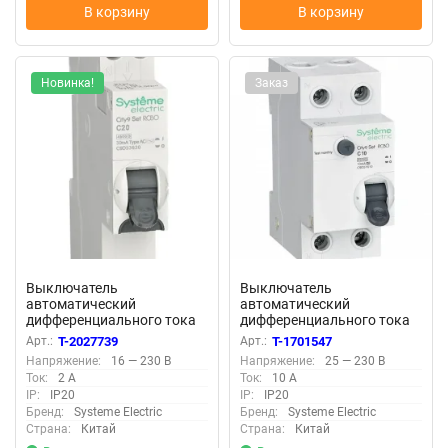
В корзину
В корзину
Новинка!
Заказ
Выключатель
Выключатель
автоматический
автоматический
дифференциального тока
дифференциального тока
2п (1P+N) C 20А 30мА тип
2п (1P+N) C 10А 10мА тип A
Арт.:
T-2027739
Арт.:
T-1701547
AC 4.5кА City9 18мм SE
4.5кА City9 Set 230В SE
Напряжение:
16 — 230 В
Напряжение:
25 — 230 В
C9D33620
C9D51610
Ток:
2 А
Ток:
10 А
IP:
IP20
IP:
IP20
Бренд:
Systeme Electric
Бренд:
Systeme Electric
Страна:
Китай
Страна:
Китай