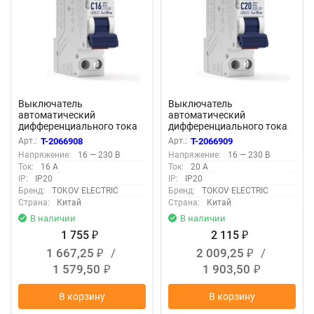
Выключатель
Выключатель
автоматический
автоматический
дифференциального тока
дифференциального тока
2п (1P+N) C 16А 30мА тип
2п (1P+N) C 20А 30мА тип
Арт.:
T-2066908
Арт.:
T-2066909
AС 6кА PRIZMA 18мм
AС 6кА PRIZMA 18мм
Напряжение:
16 — 230 В
Напряжение:
16 — 230 В
TOKOV ELECTRIC TKE-PZ60-
TOKOV ELECTRIC TKE-PZ60-
Ток:
16 А
Ток:
20 А
RCBO-1-16-30-AС
RCBO-1-20-30-AС
IP:
IP20
IP:
IP20
Бренд:
TOKOV ELECTRIC
Бренд:
TOKOV ELECTRIC
Страна:
Китай
Страна:
Китай
В наличии
В наличии
1 755
2 115
₽
₽
1 667,25
/
2 009,25
/
₽
₽
1 579,50
1 903,50
₽
₽
В корзину
В корзину