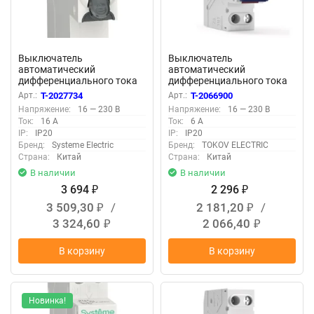
Выключатель
Выключатель
автоматический
автоматический
дифференциального тока
дифференциального тока
2п (1P+N) C 16А 30мА тип
2п (1P+N) C 6А 30мА тип A
Арт.:
T-2027734
Арт.:
T-2066900
AC 4.5кА City9 18мм SE
6кА PRIZMA 18мм TOKOV
Напряжение:
16 — 230 В
Напряжение:
16 — 230 В
C9D33616
ELECTRIC TKE-PZ60-RCBO-
Ток:
16 А
Ток:
6 А
1-6-30-A
IP:
IP20
IP:
IP20
Бренд:
Systeme Electric
Бренд:
TOKOV ELECTRIC
Страна:
Китай
Страна:
Китай
В наличии
В наличии
3 694
2 296
₽
₽
3 509,30
/
2 181,20
/
₽
₽
3 324,60
2 066,40
₽
₽
В корзину
В корзину
Новинка!