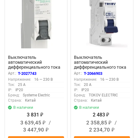
Выключатель
Выключатель
автоматический
автоматический
дифференциального тока
дифференциального тока
2п (1P+N) C 25А 30мА тип
2п (1P+N) C 20А 30мА тип A
Арт.:
T-2027743
Арт.:
T-2066903
AC 4.5кА City9 18мм SE
6кА PRIZMA 18мм TOKOV
Напряжение:
16 — 230 В
Напряжение:
16 — 230 В
C9D33625
ELECTRIC TKE-PZ60-RCBO-
Ток:
25 А
Ток:
20 А
1-20-30-A
IP:
IP20
IP:
IP20
Бренд:
Systeme Electric
Бренд:
TOKOV ELECTRIC
Страна:
Китай
Страна:
Китай
В наличии
В наличии
3 831
2 483
₽
₽
3 639,45
/
2 358,85
/
₽
₽
3 447,90
2 234,70
₽
₽