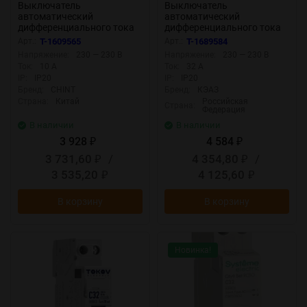
Выключатель
Выключатель
автоматический
автоматический
дифференциального тока
дифференциального тока
1п+N C 10А 30мА тип A 6кА
2п C 32А 30мА тип A 6кА
Арт.:
T-1609565
Арт.:
T-1689584
NB1L (36мм) (R) CHINT
OptiDin D63-22C32-A УЗ
Напряжение:
230 — 230 В
Напряжение:
230 — 230 В
203017
КЭАЗ 333145
Ток:
10 А
Ток:
32 А
IP:
IP20
IP:
IP20
Бренд:
CHINT
Бренд:
КЭАЗ
Страна:
Китай
Российская
Страна:
Федерация
В наличии
В наличии
3 928
4 584
₽
₽
3 731,60
/
4 354,80
/
₽
₽
3 535,20
4 125,60
₽
₽
В корзину
В корзину
Новинка!