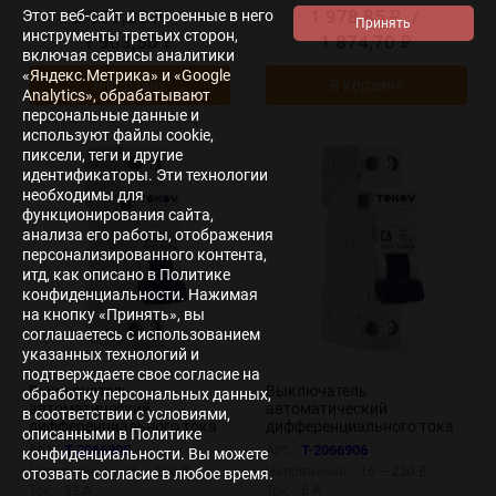
2 009,25
/
1 978,85
/
Этот веб-сайт и встроенные в него
₽
₽
инструменты третьих сторон,
1 903,50
1 874,70
₽
₽
включая сервисы аналитики
«Яндекс.Метрика» и «Google
В корзину
В корзину
Analytics», обрабатывают
персональные данные и
используют файлы cookie,
пиксели, теги и другие
идентификаторы. Эти технологии
необходимы для
функционирования сайта,
анализа его работы, отображения
персонализированного контента,
итд, как описано в Политике
конфиденциальности. Нажимая
на кнопку «Принять», вы
соглашаетесь с использованием
указанных технологий и
подтверждаете свое согласие на
Выключатель
Выключатель
обработку персональных данных,
автоматический
автоматический
в соответствии с условиями,
дифференциального тока
дифференциального тока
описанными в Политике
2п (1P+N) C 32А 30мА тип A
2п (1P+N) C 6А 30мА тип AС
Арт.:
T-2066905
Арт.:
T-2066906
конфиденциальности. Вы можете
6кА PRIZMA 18мм TOKOV
6кА PRIZMA 18мм TOKOV
Напряжение:
16 — 230 В
Напряжение:
16 — 230 В
отозвать согласие в любое время.
ELECTRIC TKE-PZ60-RCBO-
ELECTRIC TKE-PZ60-RCBO-
Ток:
32 А
Ток:
6 А