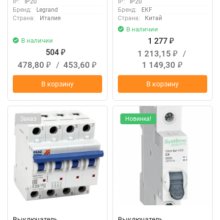
IP:
IP20
IP:
IP20
Бренд:
Legrand
Бренд:
EKF
Страна:
Италия
Страна:
Китай
В наличии
1 277
В наличии
₽
504
1 213,15
/
₽
₽
478,80
/
453,60
1 149,30
₽
₽
₽
В корзину
В корзину
Заказ
Новинка!
Выключатель
Выключатель