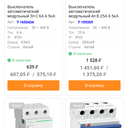
Выключатель
Выключатель
автоматический
автоматический
модульный 3п C 6А 4.5кА
модульный 4п B 25А 4.5кА
ВА47-29 УХЛ3 КЭАЗ 318298
ВА-101 DEKraft 11044DEK
Арт.:
T-1655434
Арт.:
T-159359
Напряжение:
50 — 400 В
Напряжение:
50 — 400 В
Ток:
6 А
Ток:
25 А
IP:
IP20
IP:
IP20
Бренд:
КЭАЗ
Бренд:
DEKraft
Страна:
Китай
Страна:
Китай
В наличии
1 528
В наличии
₽
639
1 451,60
/
₽
₽
607,05
/
575,10
1 375,20
₽
₽
₽
В корзину
В корзину
Заказ
Заказ