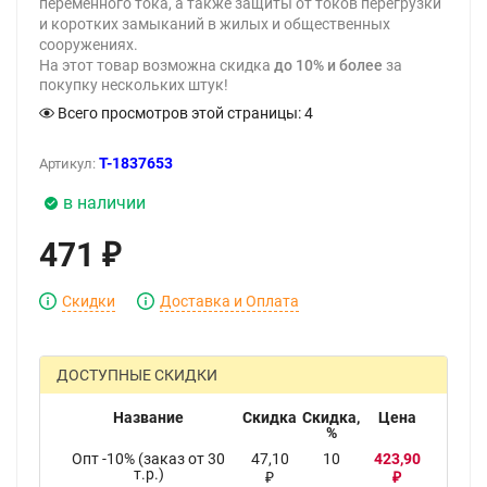
переменного тока, а также защиты от токов перегрузки
и коротких замыканий в жилых и общественных
сооружениях.
На этот товар возможна скидка
до 10% и более
за
покупку нескольких штук!
Всего просмотров этой страницы:
4
T-1837653
Артикул:
в наличии
471
₽
Скидки
Доставка и Оплата
ДОСТУПНЫЕ СКИДКИ
Название
Скидка
Скидка,
Цена
%
Опт -10% (заказ от 30
47,10
10
423,90
т.р.)
₽
₽