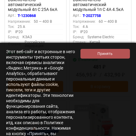
автоматический
автоматический
модульный 4п C 25А 6кА
модульный 1п C 4А 4.5кА
OptiDin BM63-4C25-УХЛ3
City9 Set SE C9F34104
Арт.:
T-1230868
Арт.:
T-2027758
КЭАЗ 260890
Напряжение:
50 — 400 В
Напряжение:
60 — 400 В
Ток:
25 А
Ток:
4 А
IP:
IP20
IP:
IP20
Бренд:
КЭАЗ
Бренд:
Systeme Electric
Российская
Страна:
Китай
Страна:
Федерация
Этот веб-сайт и встроенные в него
В наличии
инструменты третьих сторон,
2 091
В наличии
₽
включая сервисы аналитики
481
1 986,45
/
₽
«Яндекс.Метрика» и «Google
₽
Analytics», обрабатывают
1 881,90
456,95
/
432,90
₽
₽
₽
персональные данные и
используют файлы cookie,
В корзину
В корзину
пиксели, теги и другие
идентификаторы. Эти технологии
необходимы для
функционирования сайта,
Заказ
Заказ
анализа его работы, отображения
персонализированного контента,
итд, как описано в Политике
конфиденциальности. Нажимая
на кнопку «Принять», вы