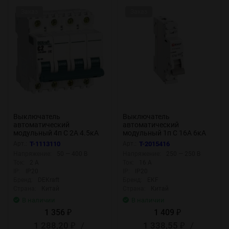
Заказ
Заказ
Выключатель
Выключатель
автоматический
автоматический
модульный 4п C 2А 4.5кА
модульный 1п C 16А 6кА
ВА-101 DEKraft 11086DEK
ВА 47-63N DC PROxima EKF
Арт.:
T-1113110
Арт.:
T-2015416
M63DC6116C
Напряжение:
50 — 400 В
Напряжение:
250 — 250 В
Ток:
2 А
Ток:
16 А
IP:
IP20
IP:
IP20
Бренд:
DEKraft
Бренд:
EKF
Страна:
Китай
Страна:
Китай
В наличии
В наличии
1 356
1 409
₽
₽
1 288,20
/
1 338,55
/
₽
₽