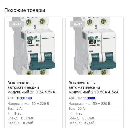
Похожие товары
Заказ
Заказ
Выключатель
Выключатель
автоматический
автоматический
модульный 2п C 2А 4.5кА
модульный 2п D 50А 4.5кА
ВА-101 DEKraft 11062DEK
ВА-101 DEKraft 11119DEK
Арт.:
T-331140
Арт.:
T-1113088
Напряжение:
50 — 220 В
Напряжение:
50 — 220 В
Ток:
2 А
Ток:
50 А
IP:
IP20
IP:
IP20
Бренд:
DEKraft
Бренд:
DEKraft
Страна:
Китай
Страна:
Китай