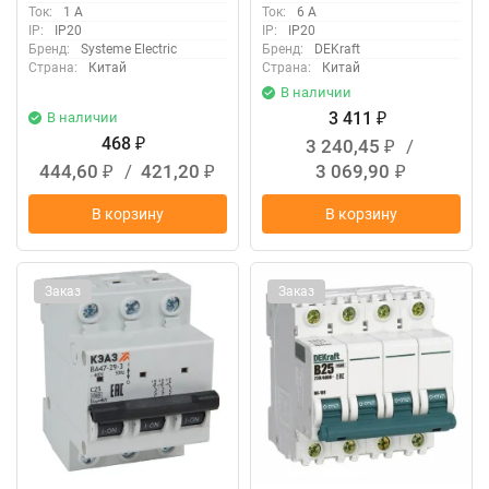
Ток:
1 А
Ток:
6 А
IP:
IP20
IP:
IP20
Бренд:
Systeme Electric
Бренд:
DEKraft
Страна:
Китай
Страна:
Китай
В наличии
3 411
В наличии
₽
468
3 240,45
/
₽
₽
444,60
/
421,20
3 069,90
₽
₽
₽
В корзину
В корзину
Заказ
Заказ