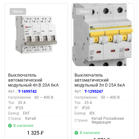
Заказ
Заказ
Выключатель
Выключатель
автоматический
автоматический
модульный 4п B 20А 6кА
модульный 3п D 25А 6кА
ВА 47-63N PROxima EKF
ВА47-60M KARAT IEK
Арт.:
T-1699742
Арт.:
T-1295247
M636420B
MVA31-3-025-D
Напряжение:
60 — 400 В
Напряжение:
50 — 400 В
Ток:
20 А
Ток:
25 А
IP:
IP20
IP:
IP20
Бренд:
EKF
Бренд:
IEK
Страна:
Китай
Китай Российская
Страна:
Федерация
В наличии
1 325
В наличии
₽