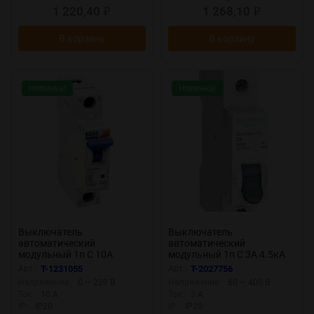
1 220,40
1 268,10
₽
₽
В корзину
В корзину
Новинка!
Новинка!
Выключатель
Выключатель
автоматический
автоматический
модульный 1п C 10А
модульный 1п C 3А 4.5кА
OptiDin BM63-1C10-DC-
City9 Set SE C9F34103
Арт.:
T-1231055
Арт.:
T-2027756
УХЛ3 КЭАЗ 261157
Напряжение:
0 — 220 В
Напряжение:
60 — 400 В
Ток:
10 А
Ток:
3 А
IP:
IP20
IP:
IP20