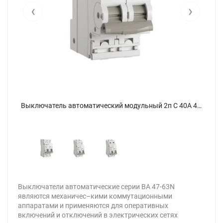
‹
›
Выключатель автоматический модульный 2п C 40А 4.5кА ВА 47-63N PROxima EKF M634240C - фото 3
Выключатель автоматический модульный 2п C 40А 4.5кА ВА 47-63N PROxima EKF M634240C - фото
Выключатели автоматические серии ВА 47-63N
являются механичес–кими коммутационными
аппаратами и применяются для оперативных
включений и отключений в электрических сетях