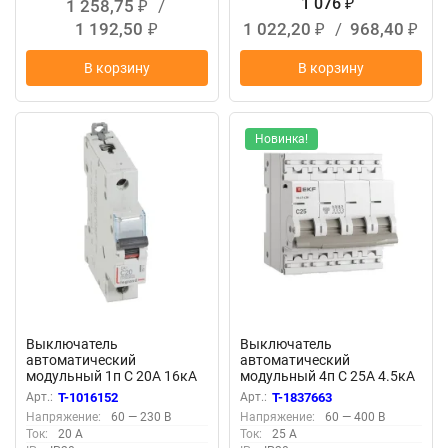
1 076
1 258,75
/
₽
₽
1 192,50
1 022,20
/
968,40
₽
₽
₽
В корзину
В корзину
Новинка!
Выключатель
Выключатель
автоматический
автоматический
модульный 1п C 20А 16кА
модульный 4п C 25А 4.5кА
DX3 10000 1мод. 230/400В
ВА 47-63N PROxima EKF
Арт.:
T-1016152
Арт.:
T-1837663
Leg 409115
M634425C
Напряжение:
60 — 230 В
Напряжение:
60 — 400 В
Ток:
20 А
Ток:
25 А