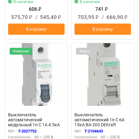
В наличии
В наличии
606
741
₽
₽
575,70
/
545,40
703,95
/
666,90
₽
₽
₽
₽
В корзину
В корзину
Новинка!
Заказ
Выключатель
Выключатель
автоматический
автоматический 1п C 6А
модульный 1п C 1А 4.5кА
15кА ВА-203 DEKraft
City9 Set SE C9F34101
13454DEK
Арт.:
T-2027752
Арт.:
T-2104643
Напряжение:
60 — 230 В
Напряжение:
60 — 230 В