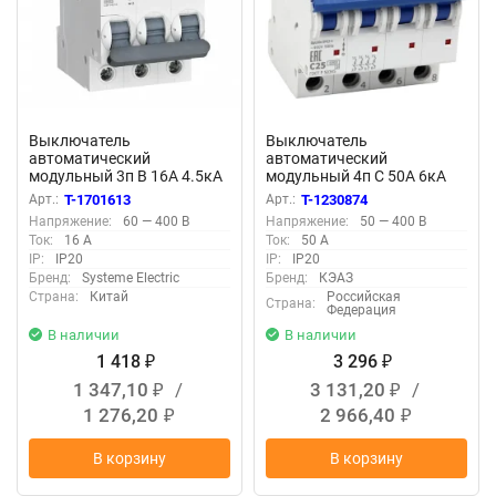
Выключатель
Выключатель
автоматический
автоматический
модульный 3п B 16А 4.5кА
модульный 4п C 50А 6кА
City9 Set 400В SE C9F14316
OptiDin BM63-4C50-УХЛ3
Арт.:
T-1701613
Арт.:
T-1230874
КЭАЗ 260896
Напряжение:
60 — 400 В
Напряжение:
50 — 400 В
Ток:
16 А
Ток:
50 А
IP:
IP20
IP:
IP20
Бренд:
Systeme Electric
Бренд:
КЭАЗ
Страна:
Китай
Российская
Страна:
Федерация
В наличии
В наличии
1 418
3 296
₽
₽
1 347,10
/
3 131,20
/
₽
₽
1 276,20
2 966,40
₽
₽
В корзину
В корзину