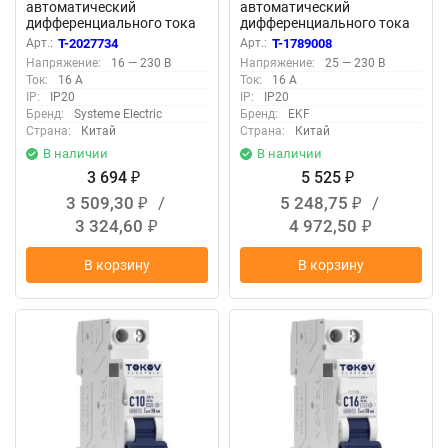
автоматический
автоматический
дифференциального тока
дифференциального тока
2п (1P+N) C 16А 30мА тип
2п (1P+N) C 16А 10мА тип
Арт.:
T-2027734
Арт.:
T-1789008
AC 4.5кА City9 18мм SE
AC 6кА DVA-6 AVERES EKF
Напряжение:
16 — 230 В
Напряжение:
25 — 230 В
C9D33616
rcbo6-1pn-16C-10-ac-av
Ток:
16 А
Ток:
16 А
IP:
IP20
IP:
IP20
Бренд:
Systeme Electric
Бренд:
EKF
Страна:
Китай
Страна:
Китай
В наличии
В наличии
3 694
5 525
₽
₽
3 509,30
/
5 248,75
/
₽
₽
3 324,60
4 972,50
₽
₽
В корзину
В корзину