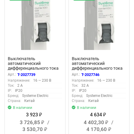
Выключатель
Выключатель
автоматический
автоматический
дифференциального тока
дифференциального тока
2п (1P+N) C 20А 30мА тип
2п (1P+N) C 32А 30мА тип
Арт.:
T-2027739
Арт.:
T-2027746
AC 4.5кА City9 18мм SE
AC 4.5кА City9 18мм SE
Напряжение:
16 — 230 В
Напряжение:
16 — 230 В
C9D33620
C9D33632
Ток:
2 А
Ток:
32 А
IP:
IP20
IP:
IP20
Бренд:
Systeme Electric
Бренд:
Systeme Electric
Страна:
Китай
Страна:
Китай
В наличии
В наличии
3 923
4 634
₽
₽
3 726,85
/
4 402,30
/
₽
₽
3 530,70
4 170,60
₽
₽