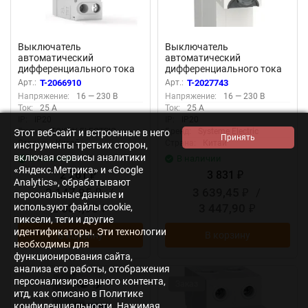
Выключатель
Выключатель
автоматический
автоматический
дифференциального тока
дифференциального тока
2п (1P+N) C 25А 30мА тип
2п (1P+N) C 25А 30мА тип
Арт.:
T-2066910
Арт.:
T-2027743
AС 6кА PRIZMA 18мм
AC 4.5кА City9 18мм SE
Напряжение:
16 — 230 В
Напряжение:
16 — 230 В
TOKOV ELECTRIC TKE-PZ60-
C9D33625
Ток:
25 А
Ток:
25 А
RCBO-1-25-30-AС
IP:
IP20
IP:
IP20
Бренд:
TOKOV ELECTRIC
Бренд:
Systeme Electric
Этот веб-сайт и встроенные в него
Страна:
Китай
Страна:
Китай
инструменты третьих сторон,
включая сервисы аналитики
В наличии
В наличии
«Яндекс.Метрика» и «Google
2 261
3 831
₽
₽
Analytics», обрабатывают
2 147,95
/
3 639,45
/
₽
₽
персональные данные и
используют файлы cookie,
2 034,90
3 447,90
₽
₽
пиксели, теги и другие
идентификаторы. Эти технологии
В корзину
В корзину
необходимы для
функционирования сайта,
анализа его работы, отображения
персонализированного контента,
Заказ
итд, как описано в Политике
конфиденциальности. Нажимая