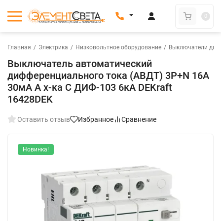
0
Главная
/
Электрика
/
Низковольтное оборудование
/
Выключатели диф
Выключатель автоматический
дифференциального тока (АВДТ) 3P+N 16А
30мА A х-ка C ДИФ-103 6кА DEKraft
16428DEK
Оставить отзыв
Избранное
Сравнение
Новинка!