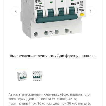
‹
›
Выключатель автоматический дифференциального тока (АВДТ) 3P+N 16А 30мА A х-ка C ДИФ-103 6кА DEKraft 16428DEK - фото 2
Выключатель автоматический дифференциального тока (АВДТ) 3P+N 16А 30мА A х-ка C ДИФ-103 6кА DEKraft 16428DEK - фото
Автоматические выключатели дифференциального
тока серии ДИФ-103 6кА NEW Dekraft; 3P+N;
номинальный ток 16 А; ном. диф. ток 30 мА; тип диф.