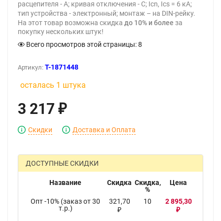
расцепителя - A; кривая отключения - С; Icn, Ics = 6 кА;
тип устройства - электронный; монтаж – на DIN-рейку.
На этот товар возможна скидка
до 10% и более
за
покупку нескольких штук!
Всего просмотров этой страницы:
8
T-1871448
Артикул:
осталась 1 штука
3 217
₽
Скидки
Доставка и Оплата
ДОСТУПНЫЕ СКИДКИ
Название
Скидка
Скидка,
Цена
%
Опт -10% (заказ от 30
321,70
10
2 895,30
т.р.)
₽
₽