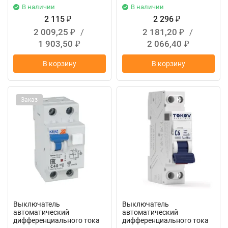
В наличии
В наличии
2 115
2 296
₽
₽
2 009,25
/
2 181,20
/
₽
₽
1 903,50
2 066,40
₽
₽
В корзину
В корзину
Заказ
Выключатель
Выключатель
автоматический
автоматический
дифференциального тока
дифференциального тока