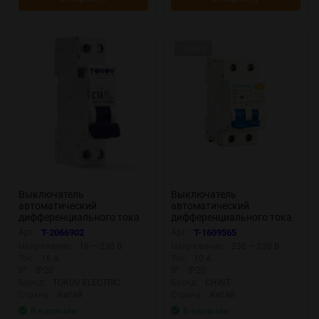
Заказ
Выключатель
Выключатель
автоматический
автоматический
дифференциального тока
дифференциального тока
2п (1P+N) C 16А 30мА тип A
1п+N C 10А 30мА тип A 6кА
Арт.:
T-2066902
Арт.:
T-1609565
6кА PRIZMA 18мм TOKOV
NB1L (36мм) (R) CHINT
Напряжение:
16 — 230 В
Напряжение:
230 — 230 В
ELECTRIC TKE-PZ60-RCBO-
203017
Ток:
16 А
Ток:
10 А
1-16-30-A
IP:
IP20
IP:
IP20
Бренд:
TOKOV ELECTRIC
Бренд:
CHINT
Страна:
Китай
Страна:
Китай
В наличии
В наличии