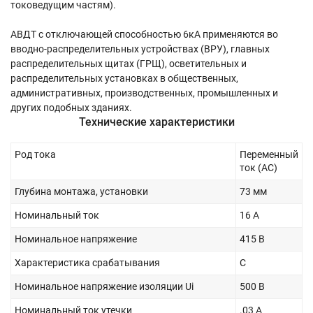
токоведущим частям).
АВДТ с отключающей способностью 6кА применяются во
вводно-распределительных устройствах (ВРУ), главных
распределительных щитах (ГРЩ), осветительных и
распределительных установках в общественных,
административных, производственных, промышленных и
других подобных зданиях.
Технические характеристики
Род тока
Переменный
ток (AC)
Глубина монтажа, установки
73 мм
Номинальный ток
16 А
Номинальное напряжение
415 В
Характеристика срабатывания
C
Номинальное напряжение изоляции Ui
500 В
Номинальный ток утечки
.03 А