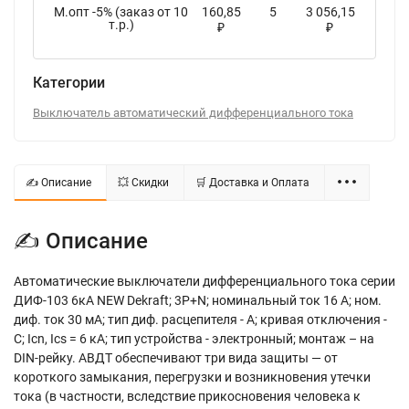
М.опт -5% (заказ от 10
160,85
5
3 056,15
т.р.)
₽
₽
Категории
Выключатель автоматический дифференциального тока
✍ Описание
💥 Скидки
🛒 Доставка и Оплата
✍ Описание
Автоматические выключатели дифференциального тока серии
ДИФ-103 6кА NEW Dekraft; 3P+N; номинальный ток 16 А; ном.
диф. ток 30 мА; тип диф. расцепителя - A; кривая отключения -
С; Icn, Ics = 6 кА; тип устройства - электронный; монтаж – на
DIN-рейку. АВДТ обеспечивают три вида защиты — от
короткого замыкания, перегрузки и возникновения утечки
тока (в частности, вследствие прикосновения человека к