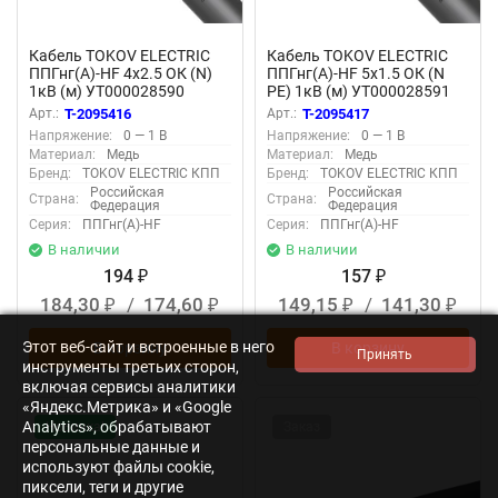
Кабель TOKOV ELECTRIC
Кабель TOKOV ELECTRIC
ППГнг(А)-HF 4х2.5 ОК (N)
ППГнг(А)-HF 5х1.5 ОК (N
1кВ (м) УТ000028590
PE) 1кВ (м) УТ000028591
Арт.:
T-2095416
Арт.:
T-2095417
Напряжение:
0 — 1 В
Напряжение:
0 — 1 В
Материал:
Медь
Материал:
Медь
Бренд:
TOKOV ELECTRIC КПП
Бренд:
TOKOV ELECTRIC КПП
Российская
Российская
Страна:
Страна:
Федерация
Федерация
Серия:
ППГнг(А)-HF
Серия:
ППГнг(А)-HF
В наличии
В наличии
194
157
₽
₽
184,30
/
174,60
149,15
/
141,30
₽
₽
₽
₽
Этот веб-сайт и встроенные в него
В корзину
В корзину
инструменты третьих сторон,
включая сервисы аналитики
«Яндекс.Метрика» и «Google
Analytics», обрабатывают
Новинка!
Заказ
персональные данные и
используют файлы cookie,
пиксели, теги и другие