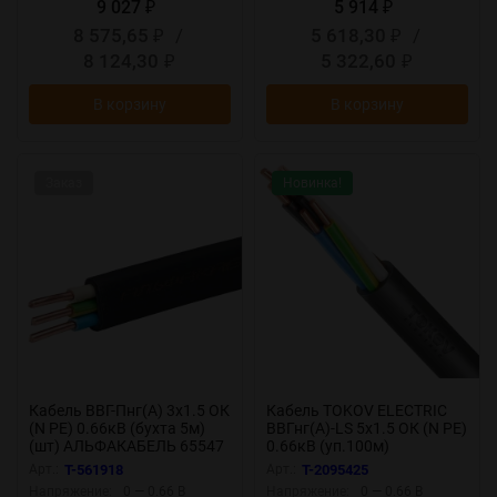
9 027
5 914
₽
₽
8 575,65
/
5 618,30
/
₽
₽
8 124,30
5 322,60
₽
₽
В корзину
В корзину
Заказ
Новинка!
Кабель ВВГ-Пнг(А) 3х1.5 ОК
Кабель TOKOV ELECTRIC
(N PE) 0.66кВ (бухта 5м)
ВВГнг(А)-LS 5х1.5 ОК (N PE)
(шт) АЛЬФАКАБЕЛЬ 65547
0.66кВ (уп.100м)
УТ000028598
Арт.:
T-561918
Арт.:
T-2095425
Напряжение:
0 — 0.66 В
Напряжение:
0 — 0.66 В