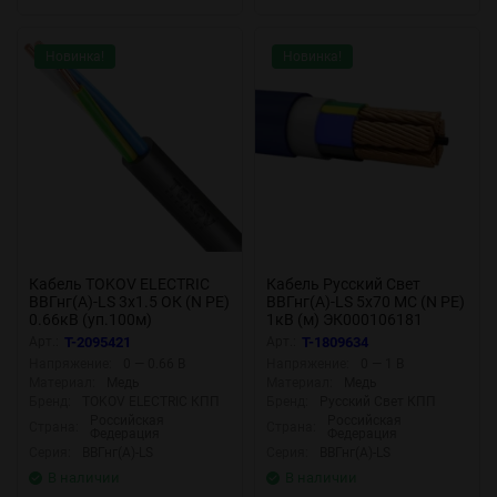
Новинка!
Новинка!
Кабель TOKOV ELECTRIC
Кабель Русский Свет
ВВГнг(А)-LS 3х1.5 ОК (N PE)
ВВГнг(А)-LS 5х70 МС (N PE)
0.66кВ (уп.100м)
1кВ (м) ЭК000106181
УТ000028595
Арт.:
T-2095421
Арт.:
T-1809634
Напряжение:
0 — 0.66 В
Напряжение:
0 — 1 В
Материал:
Медь
Материал:
Медь
Бренд:
TOKOV ELECTRIC КПП
Бренд:
Русский Свет КПП
Российская
Российская
Страна:
Страна:
Федерация
Федерация
Серия:
ВВГнг(А)-LS
Серия:
ВВГнг(А)-LS
В наличии
В наличии