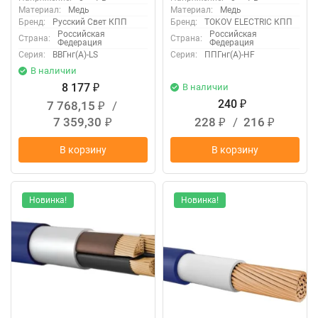
Материал:
Медь
Материал:
Медь
Бренд:
Русский Свет КПП
Бренд:
TOKOV ELECTRIC КПП
Российская
Российская
Страна:
Страна:
Федерация
Федерация
Серия:
ВВГнг(А)-LS
Серия:
ППГнг(А)-HF
В наличии
8 177
В наличии
₽
240
7 768,15
/
₽
₽
7 359,30
228
/
216
₽
₽
₽
В корзину
В корзину
Новинка!
Новинка!