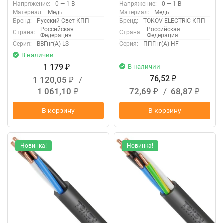
Напряжение:
0 — 1 В
Напряжение:
0 — 1 В
Материал:
Медь
Материал:
Медь
Бренд:
Русский Свет КПП
Бренд:
TOKOV ELECTRIC КПП
Российская
Российская
Страна:
Страна:
Федерация
Федерация
Серия:
ВВГнг(А)-LS
Серия:
ППГнг(А)-HF
В наличии
1 179
В наличии
₽
76,52
1 120,05
/
₽
₽
1 061,10
72,69
/
68,87
₽
₽
₽
В корзину
В корзину
Новинка!
Новинка!