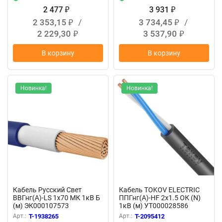
2 477
3 931
₽
₽
2 353,15
/
3 734,45
/
₽
₽
2 229,30
3 537,90
₽
₽
В корзину
В корзину
Новинка!
Новинка!
Кабель Русский Свет
Кабель TOKOV ELECTRIC
ВВГнг(А)-LS 1х70 МК 1кВ Б
ППГнг(А)-HF 2х1.5 ОК (N)
(м) ЭК000107573
1кВ (м) УТ000028586
Арт.:
T-1938265
Арт.:
T-2095412