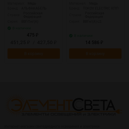
Материал:
Медь
Материал:
Медь
Бренд:
АЛЬФАКАБЕЛЬ
Бренд:
TOKOV ELECTRIC КПП
Российская
Российская
Страна:
Страна:
Федерация
Федерация
Серия:
ВВГ-Пнг(А)
Серия:
ВВГнг(А)-LS
В наличии
475
₽
В наличии
451,25
/
427,50
14 586
₽
₽
₽
В корзину
В корзину
Интернет-магазин светодиодного освещения и электрики