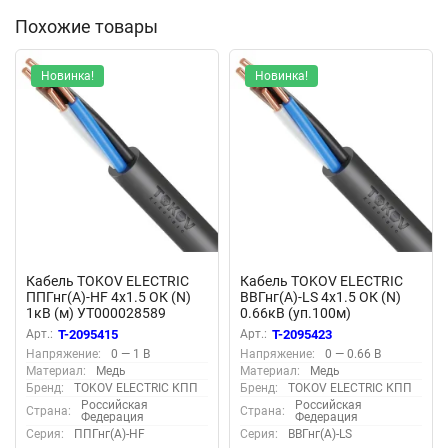
Похожие товары
Новинка!
Новинка!
Кабель TOKOV ELECTRIC
Кабель TOKOV ELECTRIC
ППГнг(А)-HF 4х1.5 ОК (N)
ВВГнг(А)-LS 4х1.5 ОК (N)
1кВ (м) УТ000028589
0.66кВ (уп.100м)
УТ000028424
Арт.:
T-2095415
Арт.:
T-2095423
Напряжение:
0 — 1 В
Напряжение:
0 — 0.66 В
Материал:
Медь
Материал:
Медь
Бренд:
TOKOV ELECTRIC КПП
Бренд:
TOKOV ELECTRIC КПП
Российская
Российская
Страна:
Страна:
Федерация
Федерация
Серия:
ППГнг(А)-HF
Серия:
ВВГнг(А)-LS