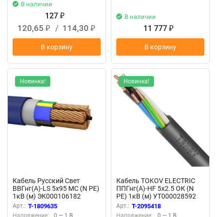
В наличии
127
₽
В наличии
120,65
/
114,30
11 777
₽
₽
₽
В корзину
В корзину
Новинка!
Новинка!
Кабель Русский Свет
Кабель TOKOV ELECTRIC
ВВГнг(А)-LS 5х95 МС (N PE)
ППГнг(А)-HF 5х2.5 ОК (N
1кВ (м) ЭК000106182
PE) 1кВ (м) УТ000028592
Арт.:
T-1809635
Арт.:
T-2095418
Напряжение:
0 — 1 В
Напряжение:
0 — 1 В