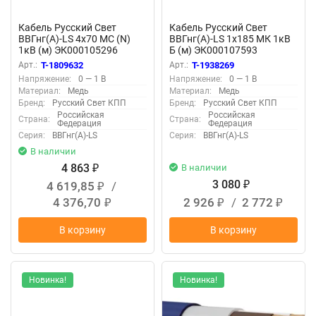
Кабель Русский Свет
Кабель Русский Свет
ВВГнг(А)-LS 4х70 МС (N)
ВВГнг(А)-LS 1х185 МК 1кВ
1кВ (м) ЭК000105296
Б (м) ЭК000107593
Арт.:
T-1809632
Арт.:
T-1938269
Напряжение:
0 — 1 В
Напряжение:
0 — 1 В
Материал:
Медь
Материал:
Медь
Бренд:
Русский Свет КПП
Бренд:
Русский Свет КПП
Российская
Российская
Страна:
Страна:
Федерация
Федерация
Серия:
ВВГнг(А)-LS
Серия:
ВВГнг(А)-LS
В наличии
4 863
В наличии
₽
3 080
4 619,85
/
₽
₽
4 376,70
2 926
/
2 772
₽
₽
₽
В корзину
В корзину
Новинка!
Новинка!