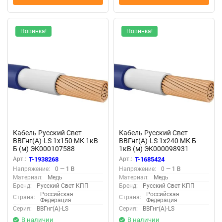
Новинка!
Новинка!
Кабель Русский Свет
Кабель Русский Свет
ВВГнг(А)-LS 1х150 МК 1кВ
ВВГнг(А)-LS 1х240 МК Б
Б (м) ЭК000107588
1кВ (м) ЭК000098931
Арт.:
T-1938268
Арт.:
T-1685424
Напряжение:
0 — 1 В
Напряжение:
0 — 1 В
Материал:
Медь
Материал:
Медь
Бренд:
Русский Свет КПП
Бренд:
Русский Свет КПП
Российская
Российская
Страна:
Страна:
Федерация
Федерация
Серия:
ВВГнг(А)-LS
Серия:
ВВГнг(А)-LS
В наличии
В наличии