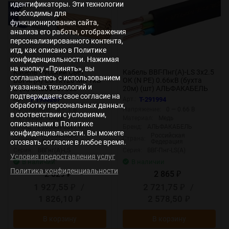
идентификаторы. Эти технологии
необходимы для
функционирования сайта,
анализа его работы, отображения
персонализированного контента,
итд, как описано в Политике
конфиденциальности. Нажимая
на кнопку «Принять», вы
Кабель Русский Свет
Кабель ВВГ-Пнг(А)-LS 3х2.5
соглашаетесь с использованием
ВВГнг(А)-LS 1х120 МК 1кВ
ОК (N PE) 0.66кВ (бухта
указанных технологий и
Б (м) ЭК000107583
20м) (шт) АЛЬФАКАБЕЛЬ
подтверждаете свое согласие на
65537
Арт.:
T-1938267
Арт.:
T-291994
обработку персональных данных,
Напряжение:
0 — 1 В
Напряжение:
0 — 0.66 В
в соответствии с условиями,
Материал:
Медь
Материал:
Медь
описанными в Политике
Бренд:
Русский Свет КПП
Бренд:
АЛЬФАКАБЕЛЬ
конфиденциальности. Вы можете
Российская
Российская
Страна:
Страна:
отозвать согласие в любое время.
Федерация
Федерация
Серия:
ВВГнг(А)-LS
Серия:
ВВГ-Пнг-LS(А)
Условия предоставления услуг
В наличии
В наличии
Политика конфиденциальности
2 029
2 865
₽
₽
1 927,55
/
2 721,75
/
₽
₽
1 826,10
2 578,50
₽
₽
В корзину
В корзину