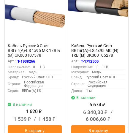
Кабель Русский Свет
Кабель Русский Свет
ВВГнг(А)-LS 1х95 МК 1кВ Б
ВВГнг(А)-LS 4х95 МС (N)
(м) ЭК000107578
1кВ (м) ЭК000105278
Арт.:
T-1938266
Арт.:
T-1792505
Напряжение:
0 — 1 В
Напряжение:
0 — 1 В
Материал:
Медь
Материал:
Медь
Бренд:
Русский Свет КПП
Бренд:
Русский Свет КПП
Российская
Российская
Страна:
Страна:
Федерация
Федерация
Серия:
ВВГнг(А)-LS
Длина:
1 м
В наличии
6 674
В наличии
₽
1 620
6 340,30
/
₽
₽
1 539
/
1 458
6 006,60
₽
₽
₽
В корзину
В корзину