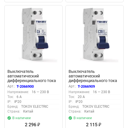
Выключатель
Выключатель
автоматический
автоматический
дифференциального тока
дифференциального тока
2п (1P+N) C 6А 30мА тип A
2п (1P+N) C 20А 30мА тип
Арт.:
T-2066900
Арт.:
T-2066909
6кА PRIZMA 18мм TOKOV
AС 6кА PRIZMA 18мм
Напряжение:
16 — 230 В
Напряжение:
16 — 230 В
ELECTRIC TKE-PZ60-RCBO-
TOKOV ELECTRIC TKE-PZ60-
Ток:
6 А
Ток:
20 А
1-6-30-A
RCBO-1-20-30-AС
IP:
IP20
IP:
IP20
Бренд:
TOKOV ELECTRIC
Бренд:
TOKOV ELECTRIC
Страна:
Китай
Страна:
Китай
В наличии
В наличии
2 296
2 115
₽
₽