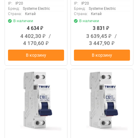
IP:
IP20
IP:
IP20
Бренд:
Systeme Electric
Бренд:
Systeme Electric
Страна:
Китай
Страна:
Китай
В наличии
В наличии
4 634
3 831
₽
₽
4 402,30
/
3 639,45
/
₽
₽
4 170,60
3 447,90
₽
₽
В корзину
В корзину