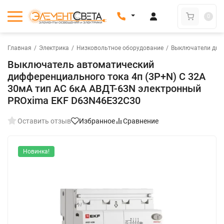
0
Главная
/
Электрика
/
Низковольтное оборудование
/
Выключатели диф
Выключатель автоматический
дифференциального тока 4п (3P+N) C 32А
30мА тип AC 6кА АВДТ-63N электронный
PROxima EKF D63N46E32C30
Оставить отзыв
Избранное
Сравнение
Новинка!