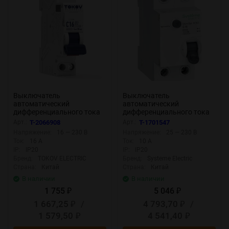
Выключатель
Выключатель
автоматический
автоматический
дифференциального тока
дифференциального тока
2п (1P+N) C 16А 30мА тип
2п (1P+N) C 10А 10мА тип A
Арт.:
T-2066908
Арт.:
T-1701547
AС 6кА PRIZMA 18мм
4.5кА City9 Set 230В SE
Напряжение:
16 — 230 В
Напряжение:
25 — 230 В
TOKOV ELECTRIC TKE-PZ60-
C9D51610
Ток:
16 А
Ток:
10 А
RCBO-1-16-30-AС
IP:
IP20
IP:
IP20
Бренд:
TOKOV ELECTRIC
Бренд:
Systeme Electric
Страна:
Китай
Страна:
Китай
В наличии
В наличии
1 755
5 046
₽
₽
1 667,25
/
4 793,70
/
₽
₽
1 579,50
4 541,40
₽
₽