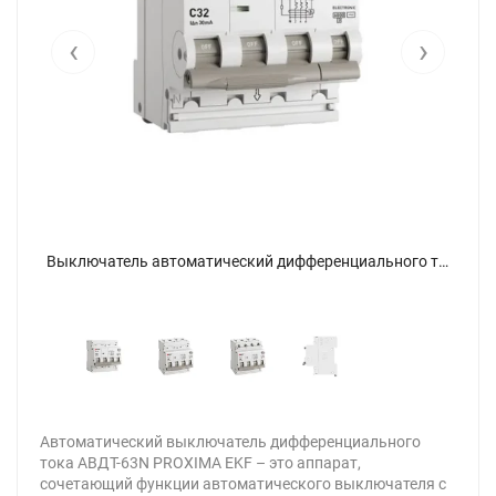
‹
›
Выключатель автоматический дифференциального тока 4п (3P+N) C 32А 30мА тип AC 6кА АВДТ-63N электронный PROxima EKF D63N46E32C30 - фото 5
Выключатель автоматический дифференциального тока 4п (3P+N) C 32А 30мА тип AC 6кА АВДТ-63N электронный PROxima EKF D63N46E32C30 - фото
Автоматический выключатель дифференциального
тока АВДТ-63N PROXIMA EKF – это аппарат,
сочетающий функции автоматического выключателя с