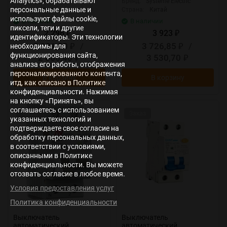
Analytics», обрабатывают
Бренд:
TOKOV ELECTRIC
Бренд:
Systeme Electric
персональные данные и
Страна:
Китай
Страна:
Китай
используют файлы cookie,
В наличии
В наличии
пиксели, теги и другие
2 296
3 923
₽
₽
идентификаторы. Эти технологии
2 181,20
/
3 726,85
/
необходимы для
₽
₽
функционирования сайта,
2 066,40
3 530,70
₽
₽
анализа его работы, отображения
персонализированного контента,
В корзину
В корзину
итд, как описано в Политике
конфиденциальности. Нажимая
на кнопку «Принять», вы
соглашаетесь с использованием
Заказ
Заказ
указанных технологий и
подтверждаете свое согласие на
обработку персональных данных,
в соответствии с условиями,
описанными в Политике
конфиденциальности. Вы можете
отозвать согласие в любое время.
Условия предоставления услуг
Политика конфиденциальности
Выключатель
Выключатель
автоматический
автоматический