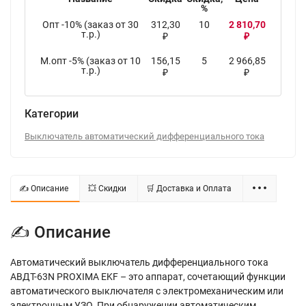
%
Опт -10% (заказ от 30
312,30
10
2 810,70
т.р.)
₽
₽
М.опт -5% (заказ от 10
156,15
5
2 966,85
т.р.)
₽
₽
Категории
Выключатель автоматический дифференциального тока
✍ Описание
💥 Скидки
🛒 Доставка и Оплата
✍ Описание
Автоматический выключатель дифференциального тока
АВДТ-63N PROXIMA EKF – это аппарат, сочетающий функции
автоматического выключателя с электромеханическим или
электронным УЗО. При обнаружении автоматическим