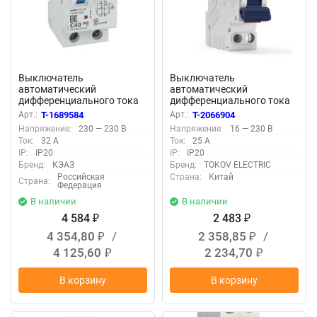
Выключатель
Выключатель
автоматический
автоматический
дифференциального тока
дифференциального тока
2п C 32А 30мА тип A 6кА
2п (1P+N) C 25А 30мА тип A
Арт.:
T-1689584
Арт.:
T-2066904
OptiDin D63-22C32-A УЗ
6кА PRIZMA 18мм TOKOV
Напряжение:
230 — 230 В
Напряжение:
16 — 230 В
КЭАЗ 333145
ELECTRIC TKE-PZ60-RCBO-
Ток:
32 А
Ток:
25 А
1-25-30-A
IP:
IP20
IP:
IP20
Бренд:
КЭАЗ
Бренд:
TOKOV ELECTRIC
Российская
Страна:
Китай
Страна:
Федерация
В наличии
В наличии
4 584
2 483
₽
₽
4 354,80
/
2 358,85
/
₽
₽
4 125,60
2 234,70
₽
₽
В корзину
В корзину