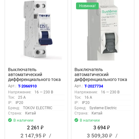
Новинка!
Выключатель
Выключатель
автоматический
автоматический
дифференциального тока
дифференциального тока
2п (1P+N) C 25А 30мА тип
2п (1P+N) C 16А 30мА тип
Арт.:
T-2066910
Арт.:
T-2027734
AС 6кА PRIZMA 18мм
AC 4.5кА City9 18мм SE
Напряжение:
16 — 230 В
Напряжение:
16 — 230 В
TOKOV ELECTRIC TKE-PZ60-
C9D33616
Ток:
25 А
Ток:
16 А
RCBO-1-25-30-AС
IP:
IP20
IP:
IP20
Бренд:
TOKOV ELECTRIC
Бренд:
Systeme Electric
Страна:
Китай
Страна:
Китай
В наличии
В наличии
2 261
3 694
₽
₽
2 147,95
/
3 509,30
/
₽
₽