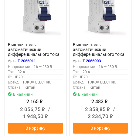
Выключатель
Выключатель
автоматический
автоматический
дифференциального тока
дифференциального тока
2п (1P+N) C 32А 30мА тип
2п (1P+N) C 20А 30мА тип A
Арт.:
T-2066911
Арт.:
T-2066903
AС 6кА PRIZMA 18мм
6кА PRIZMA 18мм TOKOV
Напряжение:
16 — 230 В
Напряжение:
16 — 230 В
TOKOV ELECTRIC TKE-PZ60-
ELECTRIC TKE-PZ60-RCBO-
Ток:
32 А
Ток:
20 А
RCBO-1-32-30-AС
1-20-30-A
IP:
IP20
IP:
IP20
Бренд:
TOKOV ELECTRIC
Бренд:
TOKOV ELECTRIC
Страна:
Китай
Страна:
Китай
В наличии
В наличии
2 165
2 483
₽
₽
2 056,75
/
2 358,85
/
₽
₽
1 948,50
2 234,70
₽
₽
В корзину
В корзину