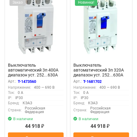
Заказ
Новинка!
Выключатель
Выключатель
автоматический 3п 400А
автоматический 3п 320А
диапазон уст. 252...630А
диапазон уст. 252...630А
40кА OptiMat D630N TM400
40кА OptiMat D630N-
Арт.:
T-1473560
Арт.:
T-1681702
УХЛ3 КЭАЗ 291466
TM320-УХЛ3 КЭАЗ 291465
Напряжение:
400 — 690 В
Напряжение:
400 — 690 В
Ток:
0 А
Ток:
0 А
IP:
IP30
IP:
IP30
Бренд:
КЭАЗ
Бренд:
КЭАЗ
Российская
Российская
Страна:
Страна:
Федерация
Федерация
В наличии
В наличии
44 918
44 918
₽
₽