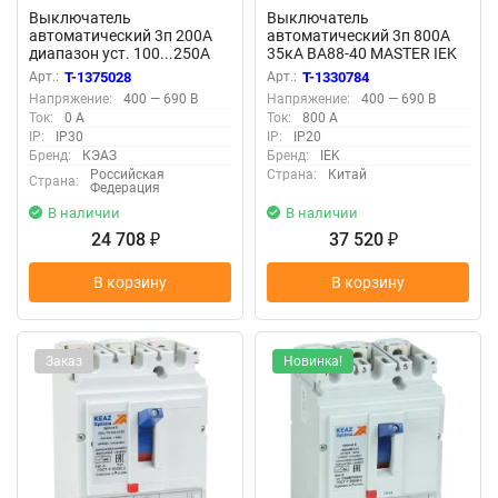
Выключатель
Выключатель
автоматический 3п 200А
автоматический 3п 800А
диапазон уст. 100...250А
35кА ВА88-40 MASTER IEK
40кА OptiMat D250N-
SVA50-3-0800-02
Арт.:
T-1375028
Арт.:
T-1330784
TM200-УХЛ3 КЭАЗ 291433
Напряжение:
400 — 690 В
Напряжение:
400 — 690 В
Ток:
0 А
Ток:
800 А
IP:
IP30
IP:
IP20
Бренд:
КЭАЗ
Бренд:
IEK
Российская
Страна:
Китай
Страна:
Федерация
В наличии
В наличии
24 708
37 520
₽
₽
В корзину
В корзину
Заказ
Новинка!