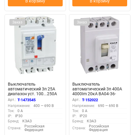
В корзину
В корзину
Заказ
Заказ
Выключатель
Выключатель
автоматический 3п 25А
автоматический 3п 400А
диапазон уст. 100...250А
4000Im 20кА ВА04-36-
25кА OptiMat D250L TM025
340010 УХЛ3 690В AC КЭАЗ
Арт.:
T-1473545
Арт.:
T-152022
УХЛ3 КЭАЗ 291411
107560
Напряжение:
400 — 690 В
Напряжение:
690 — 690 В
Ток:
0 А
Ток:
0 А
IP:
IP30
IP:
IP20
Бренд:
КЭАЗ
Бренд:
КЭАЗ
Российская
Российская
Страна:
Страна:
Федерация
Федерация