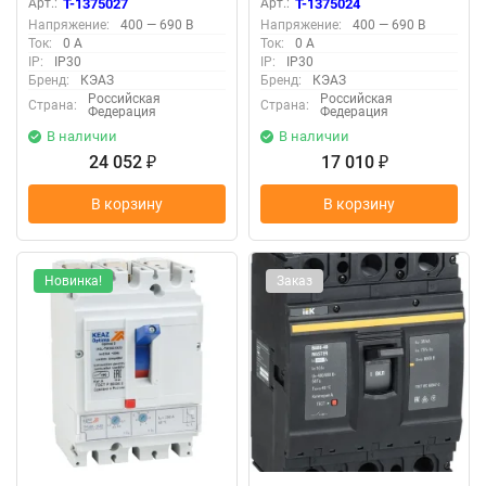
Арт.:
T-1375027
Арт.:
T-1375024
TM160-УХЛ3 КЭАЗ 291432
TM063-УХЛ3 КЭАЗ 291428
Напряжение:
400 — 690 В
Напряжение:
400 — 690 В
Ток:
0 А
Ток:
0 А
IP:
IP30
IP:
IP30
Бренд:
КЭАЗ
Бренд:
КЭАЗ
Российская
Российская
Страна:
Страна:
Федерация
Федерация
В наличии
В наличии
24 052
17 010
₽
₽
В корзину
В корзину
Новинка!
Заказ