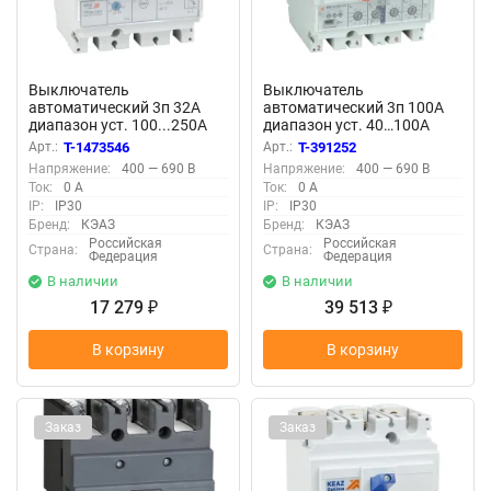
Выключатель
Выключатель
автоматический 3п 32А
автоматический 3п 100А
диапазон уст. 100...250А
диапазон уст. 40…100А
25кА OptiMat D250L TM032
65кА OptiMat D100H MR1
Арт.:
T-1473546
Арт.:
T-391252
УХЛ3 КЭАЗ 291412
У3 КЭАЗ 144414
Напряжение:
400 — 690 В
Напряжение:
400 — 690 В
Ток:
0 А
Ток:
0 А
IP:
IP30
IP:
IP30
Бренд:
КЭАЗ
Бренд:
КЭАЗ
Российская
Российская
Страна:
Страна:
Федерация
Федерация
В наличии
В наличии
17 279
39 513
₽
₽
В корзину
В корзину
Заказ
Заказ