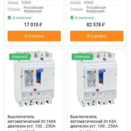
Бренд:
КЭАЗ
Бренд:
КЭАЗ
Российская
Российская
Страна:
Страна:
Федерация
Федерация
В наличии
В наличии
17 010
82 578
₽
₽
В корзину
В корзину
Новинка!
Новинка!
Выключатель
Выключатель
автоматический 3п 160А
автоматический 3п 63А
диапазон уст. 100...250А
диапазон уст. 100...250А
40кА OptiMat D250N-
40кА OptiMat D250N-