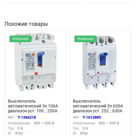
Похожие товары
Новинка!
Новинка!
Выключатель
Выключатель
автоматический 3п 100А
автоматический 3п 630А
диапазон уст. 100...250А
диапазон уст. 252...630А
40кА OptiMat D250N-
40кА OptiMat D630N-MR1.1-
Арт.:
T-1366218
Арт.:
T-1612889
TM100-УХЛ3 КЭАЗ 291430
У3 КЭАЗ 321650
Напряжение:
400 — 690 В
Напряжение:
400 — 690 В
Ток:
0 А
Ток:
0 А
IP:
IP30
IP:
IP30