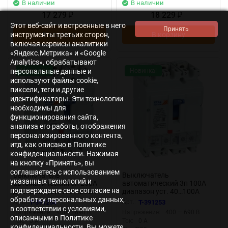
В наличии
В наличии
17 279
18 229
₽
₽
Этот веб-сайт и встроенные в него
инструменты третьих сторон,
В корзину
В корзину
включая сервисы аналитики
«Яндекс.Метрика» и «Google
Analytics», обрабатывают
персональные данные и
Новинка!
Новинка!
используют файлы cookie,
пиксели, теги и другие
идентификаторы. Эти технологии
необходимы для
функционирования сайта,
анализа его работы, отображения
персонализированного контента,
итд, как описано в Политике
конфиденциальности. Нажимая
на кнопку «Принять», вы
соглашаетесь с использованием
Выключатель
Выключатель
указанных технологий и
автоматический 3п 250А
автоматический 3п 100А
подтверждаете свое согласие на
диапазон уст. 100...250А
диапазон уст. 40…100А
обработку персональных данных,
65кА OptiMat D250H MR1
40кА OptiMat D100N MR1
Арт.:
T-391254
Арт.:
T-391253
У3 КЭАЗ 144411
У3 КЭАЗ 144412
в соответствии с условиями,
Напряжение:
400 — 690 В
Напряжение:
400 — 690 В
описанными в Политике
Ток:
0 А
Ток:
0 А
конфиденциальности. Вы можете