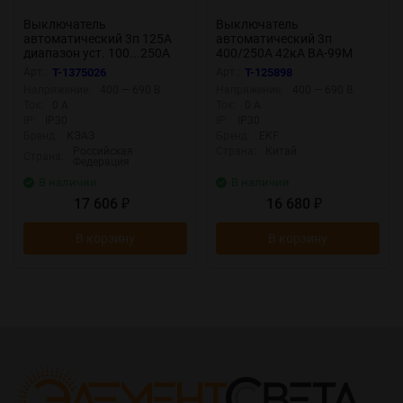
Выключатель
Выключатель
автоматический 3п 125А
автоматический 3п
диапазон уст. 100...250А
400/250А 42кА ВА-99М
40кА OptiMat D250N-
PROxima EKF mccb99-400-
Арт.:
T-1375026
Арт.:
T-125898
TM125-УХЛ3 КЭАЗ 291431
250m
Напряжение:
400 — 690 В
Напряжение:
400 — 690 В
Ток:
0 А
Ток:
0 А
IP:
IP30
IP:
IP30
Бренд:
КЭАЗ
Бренд:
EKF
Российская
Страна:
Китай
Страна:
Федерация
В наличии
В наличии
17 606
16 680
₽
₽
В корзину
В корзину