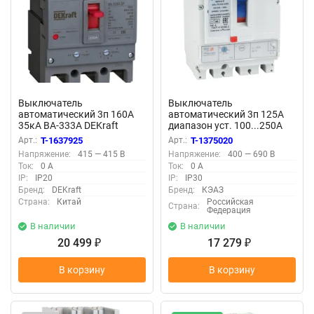
Выключатель
Выключатель
автоматический 3п 160А
автоматический 3п 125А
35кА ВА-333А DEKraft
диапазон уст. 100...250А
28121DEK
25кА OptiMat D250L-
Арт.:
T-1637925
Арт.:
T-1375020
TM125-УХЛ3 КЭАЗ 291418
Напряжение:
415 — 415 В
Напряжение:
400 — 690 В
Ток:
0 А
Ток:
0 А
IP:
IP20
IP:
IP30
Бренд:
DEKraft
Бренд:
КЭАЗ
Страна:
Китай
Российская
Страна:
Федерация
В наличии
В наличии
20 499
17 279
₽
₽
В корзину
В корзину