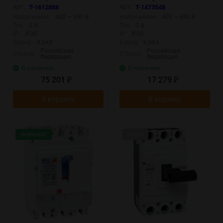
40кА OptiMat D400N-MR1.1-
25кА OptiMat D250L TM050
Арт.:
T-1612888
Арт.:
T-1473548
У3 КЭАЗ 321646
УХЛ3 КЭАЗ 291414
Напряжение:
400 — 690 В
Напряжение:
400 — 690 В
Ток:
0 А
Ток:
0 А
IP:
IP30
IP:
IP30
Бренд:
КЭАЗ
Бренд:
КЭАЗ
Российская
Российская
Страна:
Страна:
Федерация
Федерация
В наличии
В наличии
75 201
17 279
₽
₽
В корзину
В корзину
Новинка!
Заказ