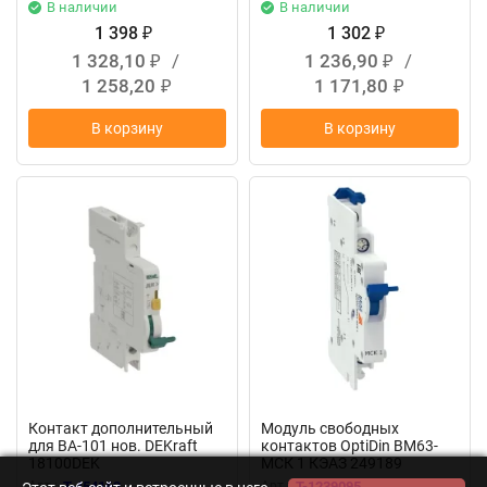
В наличии
В наличии
1 398
1 302
₽
₽
1 328,10
/
1 236,90
/
₽
₽
1 258,20
1 171,80
₽
₽
В корзину
В корзину
Контакт дополнительный
Модуль свободных
для ВА-101 нов. DEKraft
контактов OptiDin BM63-
18100DEK
МСК 1 КЭАЗ 249189
Арт.:
T-454162
Арт.:
T-1239095