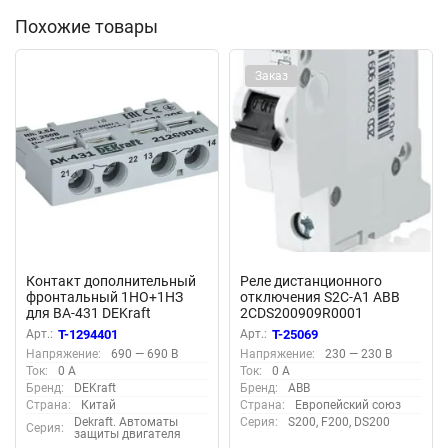
Похожие товары
Заказ
Контакт дополнительный
Реле дистанционного
фронтальный 1НО+1НЗ
отключения S2C-A1 ABB
для ВА-431 DEKraft
2CDS200909R0001
21269DEK
Арт.:
T-1294401
Арт.:
T-25069
Напряжение:
690 — 690 В
Напряжение:
230 — 230 В
Ток:
0 А
Ток:
0 А
Бренд:
DEKraft
Бренд:
ABB
Страна:
Китай
Страна:
Европейский союз
Dekraft. Автоматы
Серия:
S200, F200, DS200
Серия:
защиты двигателя