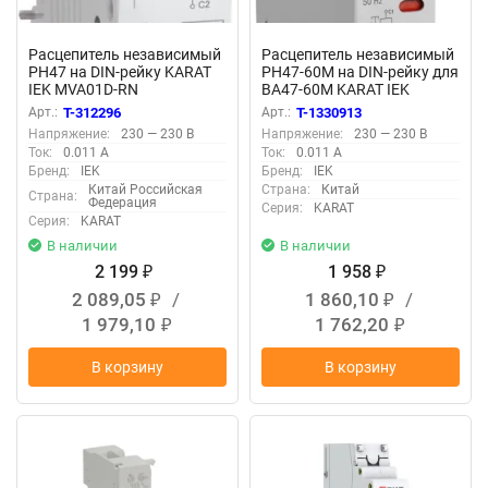
Расцепитель независимый
Расцепитель независимый
РН47 на DIN-рейку KARAT
РН47-60М на DIN-рейку для
IEK MVA01D-RN
ВА47-60M KARAT IEK
MVA31D-RN-1
Арт.:
T-312296
Арт.:
T-1330913
Напряжение:
230 — 230 В
Напряжение:
230 — 230 В
Ток:
0.011 А
Ток:
0.011 А
Бренд:
IEK
Бренд:
IEK
Китай Российская
Страна:
Китай
Страна:
Федерация
Серия:
KARAT
Серия:
KARAT
В наличии
В наличии
2 199
1 958
₽
₽
2 089,05
/
1 860,10
/
₽
₽
1 979,10
1 762,20
₽
₽
В корзину
В корзину