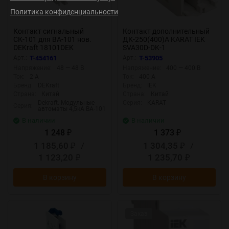
Политика конфиденциальности
Контакт сигнальный
Контакт дополнительный
СК-101 для ВА-101 нов.
ДК-250(400)А KARAT IEK
DEKraft 18101DEK
SVA30D-DK-1
Арт.:
T-454161
Арт.:
T-53905
Напряжение:
48 — 48 В
Напряжение:
400 — 400 В
Ток:
2 А
Ток:
400 А
Бренд:
DEKraft
Бренд:
IEK
Страна:
Китай
Страна:
Китай
Dekraft. Модульные
Серия:
KARAT
Серия:
автоматы 4,5кА ВА-101
В наличии
В наличии
1 248
1 373
₽
₽
1 185,60
/
1 304,35
/
₽
₽
1 123,20
1 235,70
₽
₽
В корзину
В корзину
Заказ