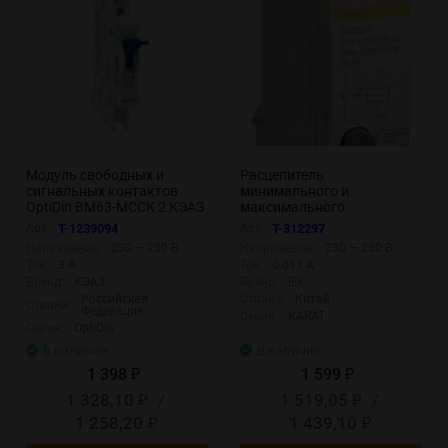
Модуль свободных и
Расцепитель
сигнальных контактов
минимального и
OptiDin BM63-МССК 2 КЭАЗ
максимального
249158
напряжения РММ47 на
Арт.:
T-1239094
Арт.:
T-312297
DIN-рейку KARAT IEK
Напряжение:
230 — 230 В
Напряжение:
230 — 230 В
MVA01D-RMM
Ток:
3 А
Ток:
0.011 А
Бренд:
КЭАЗ
Бренд:
IEK
Российская
Страна:
Китай
Страна:
Федерация
Серия:
KARAT
Серия:
OptiDin
В наличии
В наличии
1 398
1 599
₽
₽
1 328,10
/
1 519,05
/
₽
₽
1 258,20
1 439,10
₽
₽