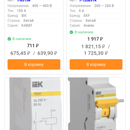
Арт.:
T-63154
Арт.:
T-1208914
Напряжение:
400 — 400 В
Напряжение:
260 — 260 В
Ток:
160 А
Ток:
6 А
Бренд:
IEK
Бренд:
EKF
Страна:
Китай
Страна:
Китай
Серия:
KARAT
Серия:
Averes
В наличии
1 917
В наличии
₽
711
1 821,15
/
₽
₽
675,45
/
639,90
1 725,30
₽
₽
₽
В корзину
В корзину