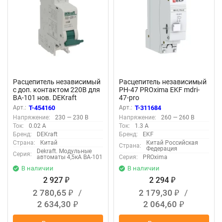
Расцепитель независимый
Расцепитель независимый
с доп. контактом 220В для
РН-47 PROxima EKF mdri-
ВА-101 нов. DEKraft
47-pro
18102DEK
Арт.:
T-454160
Арт.:
T-311684
Напряжение:
230 — 230 В
Напряжение:
260 — 260 В
Ток:
0.02 А
Ток:
1.3 А
Бренд:
DEKraft
Бренд:
EKF
Страна:
Китай
Китай Российская
Страна:
Федерация
Dekraft. Модульные
Серия:
автоматы 4,5кА ВА-101
Серия:
PROxima
В наличии
В наличии
2 927
2 294
₽
₽
2 780,65
/
2 179,30
/
₽
₽
2 634,30
2 064,60
₽
₽