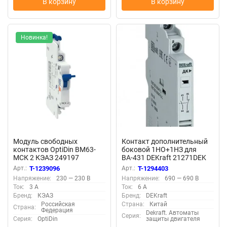
В корзину
В корзину
Новинка!
Модуль свободных
Контакт дополнительный
контактов OptiDin BM63-
боковой 1НО+1НЗ для
МСК 2 КЭАЗ 249197
ВА-431 DEKraft 21271DEK
Арт.:
T-1239096
Арт.:
T-1294403
Напряжение:
230 — 230 В
Напряжение:
690 — 690 В
Ток:
3 А
Ток:
6 А
Бренд:
КЭАЗ
Бренд:
DEKraft
Российская
Страна:
Китай
Страна:
Федерация
Dekraft. Автоматы
Серия:
Серия:
OptiDin
защиты двигателя