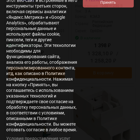
Этот веб-сайт и встроенные в него
инструменты третьих сторон,
Напряжение:
220 — 220 В
Напряжение:
230 — 230 В
Ток:
6 А
Ток:
3 А
включая сервисы аналитики
Бренд:
DEKraft
Бренд:
КЭАЗ
«Яндекс.Метрика» и «Google
Страна:
Китай
Российская
Analytics», обрабатывают
Страна:
Федерация
Dekraft. Модульные
персональные данные и
Серия:
автоматы 4,5кА ВА-101
Серия:
OptiDin
используют файлы cookie,
В наличии
пиксели, теги и другие
1 398
В наличии
идентификаторы. Эти технологии
₽
необходимы для
1 002
1 328,10
/
₽
₽
функционирования сайта,
951,90
/
901,80
1 258,20
₽
₽
₽
анализа его работы, отображения
персонализированного контента,
В корзину
В корзину
итд, как описано в Политике
конфиденциальности. Нажимая
на кнопку «Принять», вы
соглашаетесь с использованием
указанных технологий и
подтверждаете свое согласие на
обработку персональных данных,
в соответствии с условиями,
описанными в Политике
конфиденциальности. Вы можете
отозвать согласие в любое время.
Условия предоставления услуг