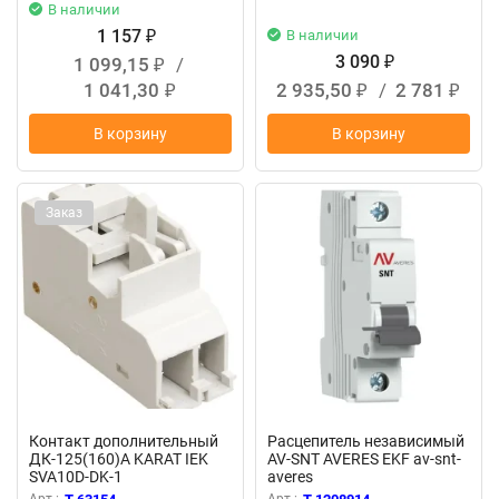
В наличии
1 157
В наличии
₽
3 090
1 099,15
/
₽
₽
1 041,30
2 935,50
/
2 781
₽
₽
₽
В корзину
В корзину
Заказ
Контакт дополнительный
Расцепитель независимый
ДК-125(160)А KARAT IEK
AV-SNT AVERES EKF av-snt-
SVA10D-DK-1
averes