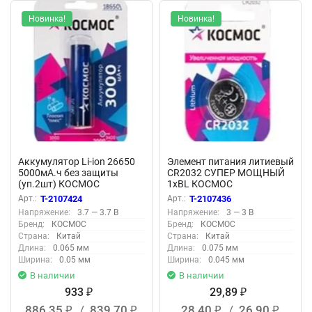
Новинка!
Новинка!
Аккумулятор Li-ion 26650
Элемент питания литиевый
5000мА.ч без защиты
CR2032 СУПЕР МОЩНЫЙ
(уп.2шт) КОСМОС
1хBL КОСМОС
KOC26650Li-ion50US2
KOC2032PBL1
Арт.:
T-2107424
Арт.:
T-2107436
Напряжение:
3.7 — 3.7 В
Напряжение:
3 — 3 В
Бренд:
КОСМОС
Бренд:
КОСМОС
Страна:
Китай
Страна:
Китай
Длина:
0.065 мм
Длина:
0.075 мм
Ширина:
0.05 мм
Ширина:
0.045 мм
В наличии
В наличии
933
29,89
₽
₽
886,35
/
839,70
28,40
/
26,90
₽
₽
₽
₽