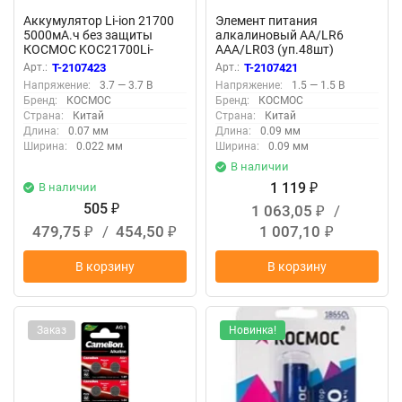
Аккумулятор Li-ion 21700
Элемент питания
5000мА.ч без защиты
алкалиновый AA/LR6
КОСМОС KOC21700Li-
AAA/LR03 (уп.48шт)
ion50US1
КОСМОС KOCLR620BOX
Арт.:
T-2107423
Арт.:
T-2107421
Напряжение:
3.7 — 3.7 В
Напряжение:
1.5 — 1.5 В
Бренд:
КОСМОС
Бренд:
КОСМОС
Страна:
Китай
Страна:
Китай
Длина:
0.07 мм
Длина:
0.09 мм
Ширина:
0.022 мм
Ширина:
0.09 мм
В наличии
1 119
В наличии
₽
505
1 063,05
/
₽
₽
479,75
/
454,50
1 007,10
₽
₽
₽
В корзину
В корзину
Заказ
Новинка!