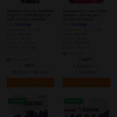
Элемент питания литиевый
Аккумулятор Li-ion 18650
CR2032 СУПЕР МОЩНЫЙ
3400мА.ч без защиты
5хBL (уп.5шт) КОСМОС
(уп.4шт) КОСМОС
KOC2032PBL5
KOC18650Li-ion34US4
Арт.:
T-2107438
Арт.:
T-2107426
Напряжение:
3 — 3 В
Напряжение:
3.7 — 3.7 В
Бренд:
КОСМОС
Бренд:
КОСМОС
Страна:
Китай
Страна:
Китай
Длина:
0.175 мм
Длина:
0.075 мм
Ширина:
0.055 мм
Ширина:
0.07 мм
В наличии
1 449
В наличии
₽
105
1 376,55
/
₽
₽
99,75
/
94,50
1 304,10
₽
₽
₽
В корзину
В корзину
Новинка!
Новинка!