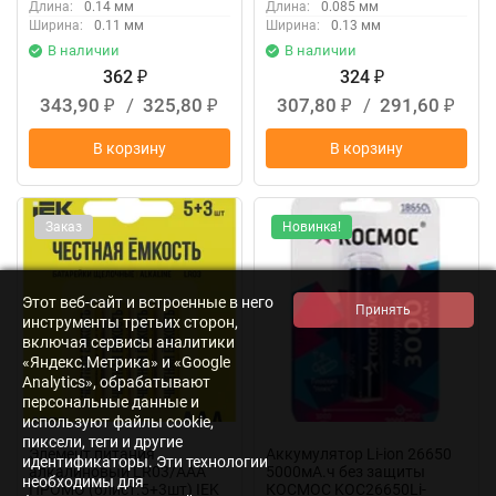
Длина:
0.14 мм
Длина:
0.085 мм
Ширина:
0.11 мм
Ширина:
0.13 мм
В наличии
В наличии
362
324
₽
₽
343,90
/
325,80
307,80
/
291,60
₽
₽
₽
₽
В корзину
В корзину
Заказ
Новинка!
Этот веб-сайт и встроенные в него
инструменты третьих сторон,
включая сервисы аналитики
«Яндекс.Метрика» и «Google
Analytics», обрабатывают
персональные данные и
используют файлы cookie,
пиксели, теги и другие
Элемент питания
Аккумулятор Li-ion 26650
идентификаторы. Эти технологии
алкалиновый LR03/AAA
5000мА.ч без защиты
необходимы для
ПРОМО (блист.5+3шт) IEK
КОСМОС KOC26650Li-