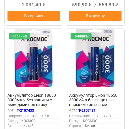
1 031,40
590,90
/
559,80
₽
₽
₽
В корзину
В корзину
Новинка!
Новинка!
Аккумулятор Li-ion 18650
Аккумулятор Li-ion 18650
3000мА.ч без защиты с
3000мА.ч без защиты с
выводами под пайку
плоским контактом
КОСМОС
КОСМОС
Арт.:
T-2107433
Арт.:
T-2107431
KOC18650Li30PABL1
KOC18650Li30FLBL1
Напряжение:
3.7 — 3.7 В
Напряжение:
3.7 — 3.7 В
Бренд:
КОСМОС
Бренд:
КОСМОС
Страна:
Китай
Страна:
Китай