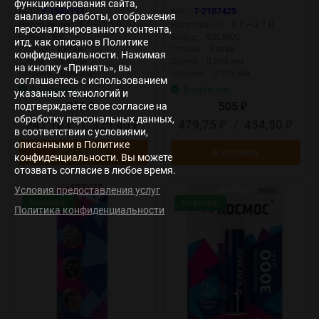
функционирования сайта,
ABT-LR03-OP-L05-03
ion50US1
Арт.:
T-1985193
Арт.:
T-2107425
анализа его работы, отображения
Напряжение:
1.5 — 1.5 В
Напряжение:
3.7 — 3.7 В
персонализированного контента,
Бренд:
IEK
Бренд:
КОСМОС
итд, как описано в Политике
Страна:
Китай
Страна:
Китай
конфиденциальности. Нажимая
Длина:
0.08 мм
Длина:
0.065 мм
на кнопку «Принять», вы
Ширина:
0.06 мм
Ширина:
0.025 мм
соглашаетесь с использованием
В наличии
В наличии
указанных технологий и
366
505
подтверждаете свое согласие на
₽
₽
обработку персональных данных,
347,70
/
329,40
479,75
/
454,50
₽
₽
₽
₽
в соответствии с условиями,
описанными в Политике
В корзину
В корзину
конфиденциальности. Вы можете
отозвать согласие в любое время.
Условия предоставления услуг
Новинка!
Новинка!
Политика конфиденциальности