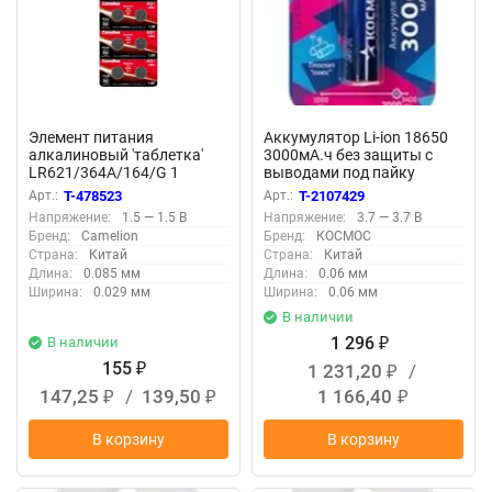
Элемент питания
Аккумулятор Li-ion 18650
алкалиновый 'таблетка'
3000мА.ч без защиты с
LR621/364A/164/G 1
выводами под пайку
Mercury Free AG1-BP0%Hg
(уп.4шт) КОСМОС
Арт.:
T-478523
Арт.:
T-2107429
для часов BL-10
KOC18650Li30PAS4
Напряжение:
1.5 — 1.5 В
Напряжение:
3.7 — 3.7 В
(блист.10шт) Camelion
Бренд:
Camelion
Бренд:
КОСМОС
12809
Страна:
Китай
Страна:
Китай
Длина:
0.085 мм
Длина:
0.06 мм
Ширина:
0.029 мм
Ширина:
0.06 мм
В наличии
1 296
В наличии
₽
155
1 231,20
/
₽
₽
147,25
/
139,50
1 166,40
₽
₽
₽
В корзину
В корзину