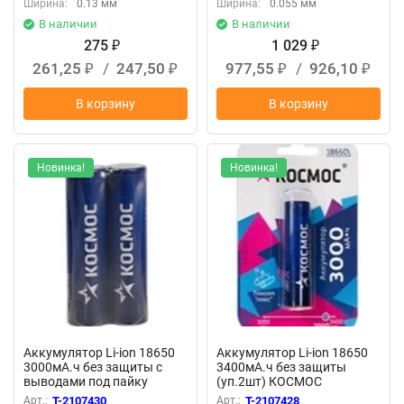
Ширина:
0.13 мм
Ширина:
0.055 мм
В наличии
В наличии
275
1 029
₽
₽
261,25
/
247,50
977,55
/
926,10
₽
₽
₽
₽
В корзину
В корзину
Новинка!
Новинка!
Аккумулятор Li-ion 18650
Аккумулятор Li-ion 18650
3000мА.ч без защиты с
3400мА.ч без защиты
выводами под пайку
(уп.2шт) КОСМОС
(уп.2шт) КОСМОС
KOC18650Li-ion34US2
Арт.:
T-2107430
Арт.:
T-2107428