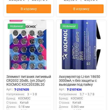
В корзину
В корзину
Новинка!
Новинка!
Элемент питания литиевый
Аккумулятор Li-ion 18650
CR2032 20хBL (уп.20шт)
3000мА.ч без защиты с
КОСМОС KOC2032BL20
выводами под пайку
(уп.3шт) КОСМОС
Арт.:
T-2107435
Арт.:
T-2107434
KOC18650Li30PAS3
Напряжение:
3 — 3 В
Напряжение:
3.7 — 3.7 В
Бренд:
КОСМОС
Бренд:
КОСМОС
Страна:
Китай
Страна:
Китай
Длина:
0.18 мм
Длина:
0.065 мм