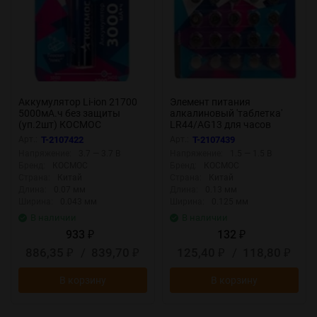
Аккумулятор Li-ion 21700
Элемент питания
5000мА.ч без защиты
алкалиновый 'таблетка'
(уп.2шт) КОСМОС
LR44/AG13 для часов
KOC21700Li-ion50US2
(уп.20шт) КОСМОС
Арт.:
T-2107422
Арт.:
T-2107439
KOCG13(LR44)20BL
Напряжение:
3.7 — 3.7 В
Напряжение:
1.5 — 1.5 В
Бренд:
КОСМОС
Бренд:
КОСМОС
Страна:
Китай
Страна:
Китай
Длина:
0.07 мм
Длина:
0.13 мм
Ширина:
0.043 мм
Ширина:
0.125 мм
В наличии
В наличии
933
132
₽
₽
886,35
/
839,70
125,40
/
118,80
₽
₽
₽
₽
В корзину
В корзину