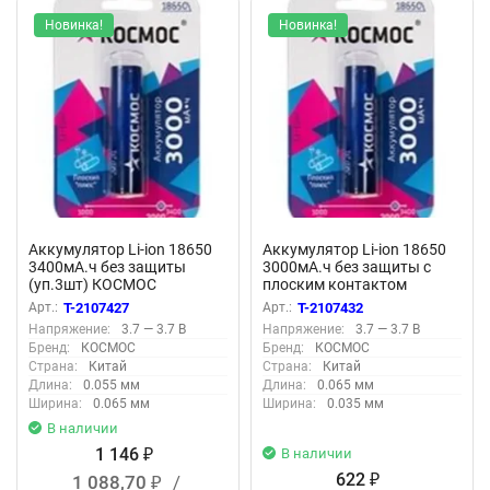
Новинка!
Новинка!
Аккумулятор Li-ion 18650
Аккумулятор Li-ion 18650
3400мА.ч без защиты
3000мА.ч без защиты с
(уп.3шт) КОСМОС
плоским контактом
KOC18650Li-ion34US3
(уп.2шт) КОСМОС
Арт.:
T-2107427
Арт.:
T-2107432
KOC18650Li30FLS2
Напряжение:
3.7 — 3.7 В
Напряжение:
3.7 — 3.7 В
Бренд:
КОСМОС
Бренд:
КОСМОС
Страна:
Китай
Страна:
Китай
Длина:
0.055 мм
Длина:
0.065 мм
Ширина:
0.065 мм
Ширина:
0.035 мм
В наличии
1 146
В наличии
₽
622
1 088,70
/
₽
₽