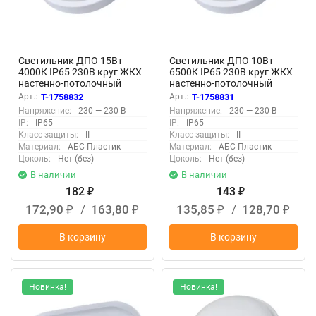
Светильник ДПО 15Вт
Светильник ДПО 10Вт
4000К IP65 230В круг ЖКХ
6500К IP65 230В круг ЖКХ
настенно-потолочный
настенно-потолочный
КОСМОС
КОСМОС
Арт.:
T-1758832
Арт.:
T-1758831
KOC_DPO15WR1.4K
KOC_DPO10WR1.64K
Напряжение:
230 — 230 В
Напряжение:
230 — 230 В
IP:
IP65
IP:
IP65
Класс защиты:
II
Класс защиты:
II
Материал:
АБС-Пластик
Материал:
АБС-Пластик
Цоколь:
Нет (без)
Цоколь:
Нет (без)
В наличии
В наличии
182
143
₽
₽
172,90
/
163,80
135,85
/
128,70
₽
₽
₽
₽
В корзину
В корзину
Новинка!
Новинка!