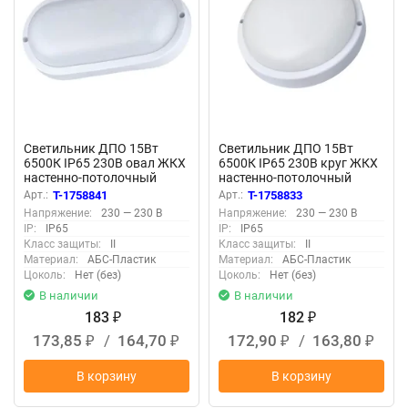
Светильник ДПО 15Вт
Светильник ДПО 15Вт
6500К IP65 230В овал ЖКХ
6500К IP65 230В круг ЖКХ
настенно-потолочный
настенно-потолочный
КОСМОС
КОСМОС
Арт.:
T-1758841
Арт.:
T-1758833
KOC_DPO15WO1.64K
KOC_DPO15WR1.64K
Напряжение:
230 — 230 В
Напряжение:
230 — 230 В
IP:
IP65
IP:
IP65
Класс защиты:
II
Класс защиты:
II
Материал:
АБС-Пластик
Материал:
АБС-Пластик
Цоколь:
Нет (без)
Цоколь:
Нет (без)
В наличии
В наличии
183
182
₽
₽
173,85
/
164,70
172,90
/
163,80
₽
₽
₽
₽
В корзину
В корзину