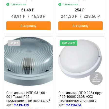
В наличии
В наличии
51,48
254
₽
₽
48,91
/
46,33
241,30
/
228,60
₽
₽
₽
₽
В корзину
В корзину
Заказ
Новинка!
Светильник НПП 03-100-
Светильник ДПО 20Вт круг
001 Техас IP65
IP65 4000K 230В ЖКХ
промышленный накладной
настенно-потолочный с
поликарбонат Владасвет
оптико-акустич. датчиком
Арт.:
T-1194159
Арт.:
T-1816754
10117
КОСМОС