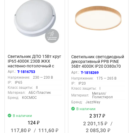
Светильник ДПО 15Вт круг
Светильник светодиодный
IP65 4000K 230В ЖКХ
декоративный PPB PINE
настенно-потолочный с
36Вт 4000К IP20 D380х70
оптико-акустич. датчиком
настенно-потолочный
Арт.:
T-1816753
Арт.:
T-1818269
КОСМОС
бытовой JazzWay 5052642
Напряжение:
230 — 230 В
Напряжение:
175 — 265 В
KOC_DPO15WR1OA.4K
IP:
IP65
IP:
IP20
Класс защиты:
II
Класс защиты:
I
Материал:
АБС-Пластик
Металл/
Материал:
Полистирол
Бренд:
КОСМОС
Бренд:
JazzWay
В наличии
2 317
В наличии
₽
124
2 201,15
/
₽
₽
117,80
/
111,60
2 085,30
₽
₽
₽