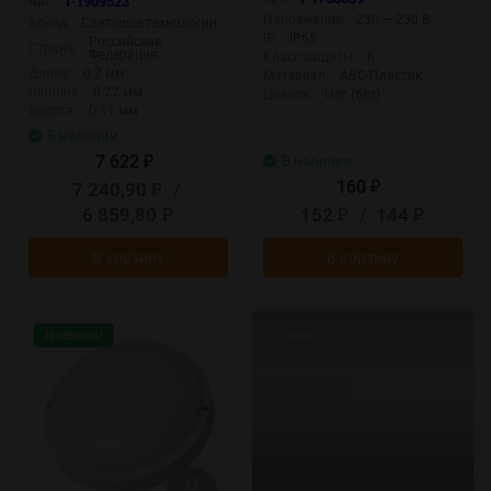
Арт.:
T-1909523
KOC_DPO10WO1.64K
Напряжение:
230 — 230 В
Бренд:
Световые технологии
IP:
IP65
Российская
Страна:
Федерация
Класс защиты:
II
Длина:
0.7 мм
Материал:
АБС-Пластик
Ширина:
0.22 мм
Цоколь:
Нет (без)
Высота:
0.11 мм
В наличии
7 622
В наличии
₽
160
7 240,90
/
₽
₽
6 859,80
152
/
144
₽
₽
₽
В корзину
В корзину
Новинка!
Заказ