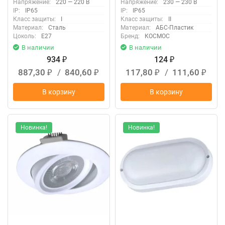
Напряжение:
220 — 220 В
Напряжение:
230 — 230 В
KOC_DPO20WR1OA.4K
IP:
IP65
IP:
IP65
Класс защиты:
I
Класс защиты:
II
Материал:
Сталь
Материал:
АБС-Пластик
Цоколь:
E27
Бренд:
КОСМОС
В наличии
В наличии
934
124
₽
₽
887,30
/
840,60
117,80
/
111,60
₽
₽
₽
₽
В корзину
В корзину
Новинка!
Новинка!