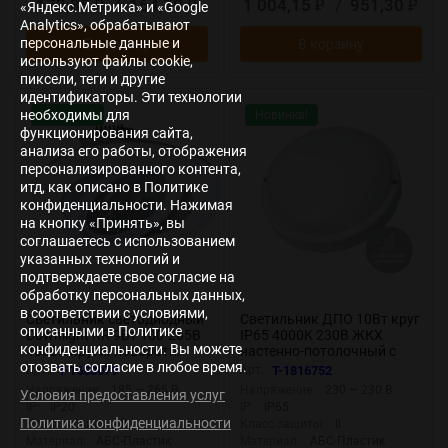
173,85
/
164,70
1 004,15
/
951,30
«Яндекс.Метрика» и «Google
₽
₽
₽
₽
Analytics», обрабатывают
персональные данные и
В корзину
В корзину
используют файлы cookie,
пиксели, теги и другие
идентификаторы. Эти технологии
необходимы для
Новинка!
Новинка!
функционирования сайта,
анализа его работы, отображения
персонализированного контента,
итд, как описано в Политике
конфиденциальности. Нажимая
на кнопку «Принять», вы
соглашаетесь с использованием
указанных технологий и
подтверждаете свое согласие на
обработку персональных данных,
в соответствии с условиями,
Светильник светодиодный
Светильник ДПО 10Вт круг
описанными в Политике
Downlight RR 9Вт 180-265В
IP65 4000K 230В ЖКХ
конфиденциальности. Вы можете
4000К кругл. поворотн.
настенно-потолочный с
отозвать согласие в любое время.
панель бел. КОСМОС
оптико-акустич. датчиком
Арт.:
T-1683079
Арт.:
T-1816752
KDownRR9W4000K
КОСМОС
Напряжение:
185 — 265 В
Напряжение:
230 — 230 В
Условия предоставления услуг
KOC_DPO10WR1OA.4K
IP:
IP20
IP:
IP65
Политика конфиденциальности
Класс защиты:
II
Класс защиты:
II
Материал:
АБС-Пластик
Материал:
АБС-Пластик