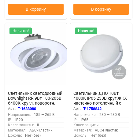
В корзину
В корзину
Новинка!
Новинка!
Светильник светодиодный
Светильник ДПО 10Вт
Downlight RR 9Вт 180-265В
4000К IP65 230В круг ЖКХ
6400К кругл. поворотн.
настенно-потолочный с
панель бел. КОСМОС
сенсором КОСМОС
Арт.:
T-1683080
Арт.:
T-1758842
KDownRR9W6400K
KOC_DPO10WR1S.4K
Напряжение:
185 — 265 В
Напряжение:
230 — 230 В
IP:
IP20
IP:
IP65
Класс защиты:
II
Класс защиты:
II
Материал:
АБС-Пластик
Материал:
АБС-Пластик
Цоколь:
Нет (без)
Цоколь:
Нет (без)