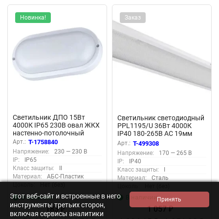
Новинка!
Заказ
Светильник ДПО 15Вт
Светильник светодиодный
4000К IP65 230В овал ЖКХ
PPL1195/U 36Вт 4000К
настенно-потолочный
IP40 180-265В AC 19мм
КОСМОС
ДВО/ДПО рассеив. V2
Арт.:
T-1758840
Арт.:
T-499308
KOC_DPO15WO1.4K
негорюч. JazzWay
Напряжение:
230 — 230 В
Напряжение:
170 — 265 В
5012288J
IP:
IP65
IP:
IP40
Класс защиты:
II
Класс защиты:
I
Материал:
АБС-Пластик
Материал:
Сталь
Цоколь:
Нет (без)
Цоколь:
Нет (без)
Этот веб-сайт и встроенные в него
В наличии
В наличии
инструменты третьих сторон,
183
1 057
₽
₽
включая сервисы аналитики