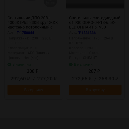
Светильник ДПО 20Вт
Светильник светодиодный
4000К IP65 230В круг ЖКХ
61 930 ODPO-04-18-6.5K-
настенно-потолочный с
LED ОНЛАЙТ 61930
сенсором КОСМОС
Арт.:
T-1758844
Арт.:
T-1381386
KOC_DPO20WR1S.4K
Напряжение:
230 — 230 В
Напряжение:
176 — 264 В
IP:
IP65
IP:
IP20
Класс защиты:
II
Класс защиты:
I
Материал:
АБС-Пластик
Материал:
Сталь
Цоколь:
Нет (без)
Бренд:
ОНЛАЙТ
В наличии
В наличии
308
287
₽
₽
292,60
/
277,20
272,65
/
258,30
₽
₽
₽
₽
В корзину
В корзину