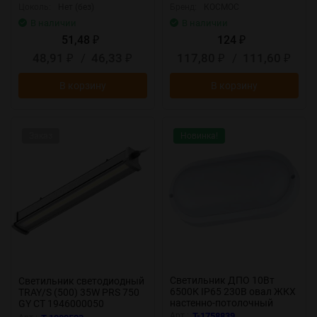
Цоколь:
Нет (без)
Бренд:
КОСМОС
В наличии
В наличии
51,48
124
₽
₽
48,91
/
46,33
117,80
/
111,60
₽
₽
₽
₽
В корзину
В корзину
Заказ
Новинка!
Светильник ДПО 10Вт
Светильник светодиодный
6500К IP65 230В овал ЖКХ
TRAY/S (500) 35W PRS 750
настенно-потолочный
GY СТ 1946000050
КОСМОС
Арт.:
T-1758839