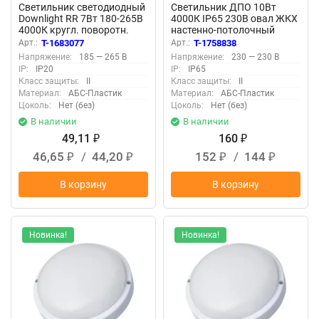
Светильник светодиодный
Светильник ДПО 10Вт
Downlight RR 7Вт 180-265В
4000К IP65 230В овал ЖКХ
4000К кругл. поворотн.
настенно-потолочный
панель бел. КОСМОС
КОСМОС
Арт.:
T-1683077
Арт.:
T-1758838
KDownRR7W4000K
KOC_DPO10WO1.4K
Напряжение:
185 — 265 В
Напряжение:
230 — 230 В
IP:
IP20
IP:
IP65
Класс защиты:
II
Класс защиты:
II
Материал:
АБС-Пластик
Материал:
АБС-Пластик
Цоколь:
Нет (без)
Цоколь:
Нет (без)
В наличии
В наличии
49,11
160
₽
₽
46,65
/
44,20
152
/
144
₽
₽
₽
₽
В корзину
В корзину
Новинка!
Новинка!