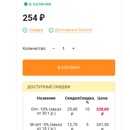
в наличии
254
₽
Скидки
Доставка и Оплата
Количество:
В КОРЗИНУ
ДОСТУПНЫЕ СКИДКИ
Название
Скидка
Скидка,
Цена
%
Опт -10% (заказ
25,40
10
228,60
от 30 т.р.)
₽
₽
М.опт -5% (заказ
12,70
5
241,30
от 10 т.р.)
₽
₽