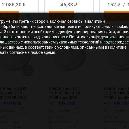
2 085,30
46,33
152
/
₽
₽
₽
 корзину
В корзину
В корзину
нструменты третьих сторон, включая сервисы аналитики
s», обрабатывают персональные данные и используют файлы cookie,
ры. Эти технологии необходимы для функционирования сайта, анали
нного контента, итд, как описано в Политике конфиденциальности
овинка!
Новинка!
Новинка!
лашаетесь с использованием указанных технологий и подтверждае
ьных данных, в соответствии с условиями, описанными в Политике
ать согласие в любое время.
етильник ДПО
Светильник ДПО
Светильник
Вт круг IP65
15Вт 4000К IP65
10Вт 6500К I
00K 230В ЖКХ
230В круг ЖКХ
230В круг Ж
стенно-
настенно-
настенно-
.:
T-1816752
Арт.:
T-1758832
Арт.:
T-175883
толочный с
потолочный
потолочный
230 —
230 —
пряжение:
Напряжение:
Напряжение:
тико-акустич.
КОСМОС
КОСМОС
230 В
230 В
тчиком КОСМОС
KOC_DPO15WR1.4K
KOC_DPO10W
IP65
IP:
IP65
IP:
IP65
C_DPO10WR1OA.4
сс защиты:
II
Класс защиты:
II
Класс защиты:
АБС-
АБС-
АБ
ериал:
Материал:
Материал: