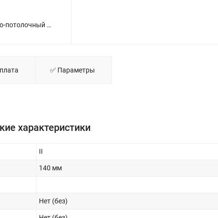
Светильник ДПО 10Вт 4000К IP65 230В круг ЖКХ настенно-потолочный с сенсором КОСМОС KOC_DPO10WR1S.4K - фото
Оплата
✅ Параметры
кие характеристики
II
140 мм
Нет (без)
Нет (без)