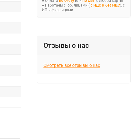
● Оплата
по счёту
или
по СБП
с любой карты
● Работаем с юр. лицами (
с НДС и без НДС
), с
ИП и физ.лицами
Отзывы о нас
Смотреть все отзывы о нас