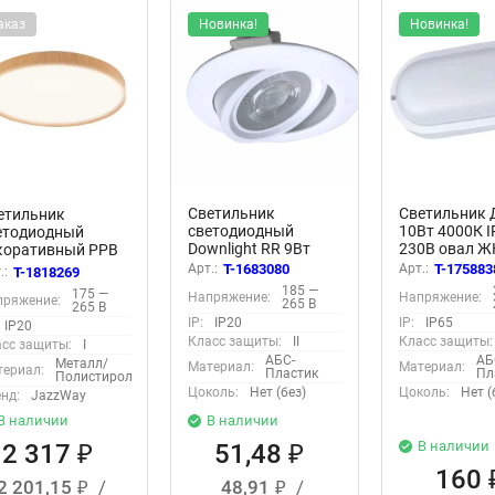
аказ
Новинка!
Новинка!
Светильник
Светильник
етильник
светодиодный
10Вт 4000К I
етодиодный
Downlight RR 9Вт
230В овал Ж
коративный PPB
180-265В 6400К
настенно-
NE 36Вт 4000К
Арт.:
T-1683080
Арт.:
T-175883
.:
T-1818269
кругл. поворотн.
потолочный
20 D380х70
185 —
175 —
Напряжение:
Напряжение:
панель бел.
КОСМОС
пряжение:
стенно-
265 В
265 В
КОСМОС
KOC_DPO10W
толочный
IP:
IP20
IP:
IP65
IP20
KDownRR9W6400K
товой JazzWay
Класс защиты:
II
Класс защиты:
сс защиты:
I
52642
АБС-
АБ
Металл/
Материал:
Материал:
ериал:
Пластик
Пл
Полистирол
Цоколь:
Нет (без)
Цоколь:
Нет (
нд:
JazzWay
В наличии
В наличии
В наличии
2 317
51,48
₽
₽
160
2 201,15
/
48,91
/
₽
₽