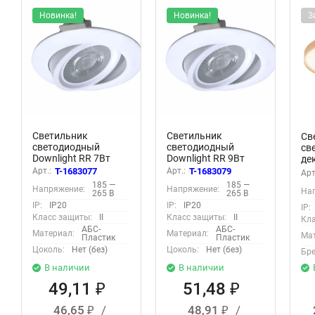
Новинка!
Новинка!
З
Светильник
Светильник
Св
светодиодный
светодиодный
св
Downlight RR 7Вт
Downlight RR 9Вт
де
180-265В 4000К
180-265В 4000К
PI
Арт.:
T-1683077
Арт.:
T-1683079
Арт
кругл. поворотн.
кругл. поворотн.
IP
185 —
185 —
Напряжение:
Напряжение:
панель бел.
панель бел.
На
на
265 В
265 В
КОСМОС
КОСМОС
по
IP:
IP20
IP:
IP20
IP:
KDownRR7W4000K
KDownRR9W4000K
бы
Класс защиты:
II
Класс защиты:
II
Кла
50
АБС-
АБС-
Материал:
Материал:
Мат
Пластик
Пластик
Цоколь:
Нет (без)
Цоколь:
Нет (без)
Бре
В наличии
В наличии
49,11
51,48
₽
₽
46,65
/
48,91
/
₽
₽