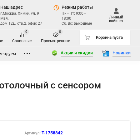
Наш адрес
Режим работы
г.Москва, Химки, ул. 9
Пн - Пт: 9:00—
Личный
Мая,
18:00
кабинет
дом 12Д, стр.2, офис 27
Сб, Вс: выходные
0
0
Корзина пуста
ое
Сравнение
Просмотренные
Акции и скидки
Новинки
мендуем
потолочный с сенсором
T-1758842
Артикул: