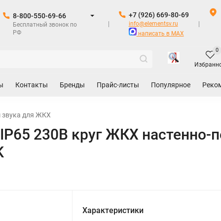
+7 (926) 669-80-69
8-800-550-69-66
info@elementsv.ru
Бесплатный звонок по
РФ
написать в MAX
0
Избранн
ы
Контакты
Бренды
Прайс-листы
Популярное
Реко
 звука для ЖКХ
IP65 230В круг ЖКХ настенно-
K
Характеристики