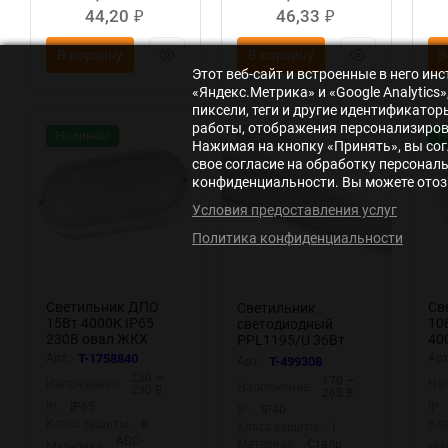
44,20
46,33
₽
₽
В корзину
В корзину
В
Этот веб-сайт и встроенные в него и
«Яндекс.Метрика» и «Google Analytic
пиксели, теги и другие идентификато
работы, отображения персонализирова
Новинка!
Заказ
Н
Нажимая на кнопку «Принять», вы сог
свое согласие на обработку персонал
конфиденциальности. Вы можете отозв
Условия предоставления услуг
Политика конфиденциальности
Светильник ДПО
Св
Светильник
15Вт 4000К IP65
10
светодиодный
230В овал ЖКХ
40
PPL1195/U 36Вт
настенно-
на
4000К IP40 180-265В
Арт.:
T-1758840
Арт
Арт.:
T-499308
потолочный
по
AC 19мм ДВО/ДПО
230 —
170 —
Напряжение:
На
КОСМОС
оп
Напряжение:
рассеив. V2
230 В
265 В
KOC_DPO15WO1.4K
да
негорюч. JazzWay
IP:
IP65
IP:
IP:
IP40
KO
5012288J
Класс защиты:
II
Кла
Класс защиты:
I
K
АБС-
Материал:
Сталь
Материал:
Мат