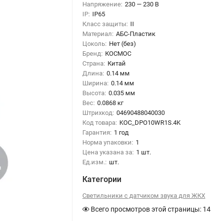
Напряжение:
230 — 230 В
IP:
IP65
Класс защиты:
II
Материал:
АБС-Пластик
Цоколь:
Нет (без)
Бренд:
КОСМОС
Страна:
Китай
Длина:
0.14 мм
Ширина:
0.14 мм
Высота:
0.035 мм
Вес:
0.0868 кг
Штрихкод:
04690488040030
Код товара:
KOC_DPO10WR1S.4K
Гарантия:
1 год
Норма упаковки:
1
Цена указана за:
1 шт.
Ед.изм.:
шт.
Категории
Светильники с датчиком звука для ЖКХ
Всего просмотров этой страницы:
14