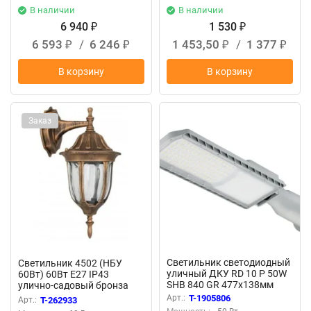
В наличии
В наличии
6 940
1 530
₽
₽
6 593
/
6 246
1 453,50
/
1 377
₽
₽
₽
₽
В корзину
В корзину
Заказ
Светильник светодиодный
Светильник 4502 (НБУ
уличный ДКУ RD 10 P 50W
60Вт) 60Вт E27 IP43
SHB 840 GR 477х138мм
улично-садовый бронза
50Вт 4000К IP66 консольн.
Camelion 10530
Арт.:
T-1905806
Арт.:
T-262933
сер. Русский Свет