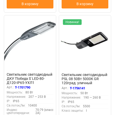
В корзину
В корзину
Новинка!
Светильник светодиодный
Светильник светодиодный
ДКУ 'Победа S' LED-80-
PSL 08 50Вт 5000К GR
Д120-IP65-УХЛ1
120град. уличный
(750/E/X/RAL9023/C50/PM
консольный ДКУ IP65 Pro
Арт.:
T-1701790
Арт.:
T-1756141
MA/ST/G1) сер. GALAD
JazzWay 5045781
Мощность:
80 Вт
Мощность:
50 Вт
22727
Напряжение:
207 — 253 В
Напряжение:
190 — 260 В
IP:
IP65
IP:
IP65
Св.поток,Лм:
10400
Св.поток,Лм:
5500
Индекс
70-79 (класс
Класс защиты:
I
цветопередачи:
2А)