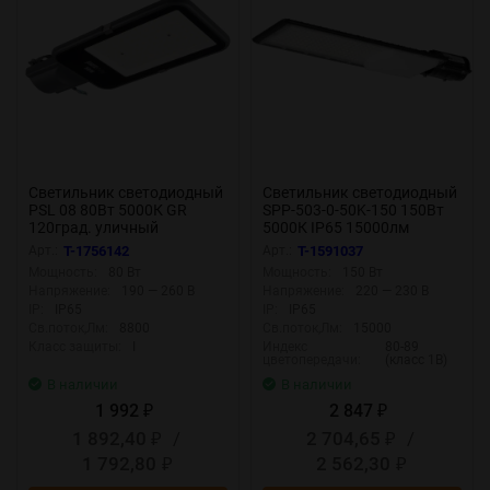
Светильник светодиодный
Светильник светодиодный
PSL 08 80Вт 5000К GR
SPP-503-0-50K-150 150Вт
120град. уличный
5000К IP65 15000лм
консольный ДКУ IP65 Pro
КСС:Ш-С уличный
Арт.:
T-1756142
Арт.:
T-1591037
JazzWay 5045804
консольный (аналог ДКУ)
Мощность:
80 Вт
Мощность:
150 Вт
Эра Б0051839
Напряжение:
190 — 260 В
Напряжение:
220 — 230 В
IP:
IP65
IP:
IP65
Св.поток,Лм:
8800
Св.поток,Лм:
15000
Класс защиты:
I
Индекс
80-89
цветопередачи:
(класс 1В)
В наличии
В наличии
1 992
2 847
₽
₽
1 892,40
/
2 704,65
/
₽
₽
1 792,80
2 562,30
₽
₽