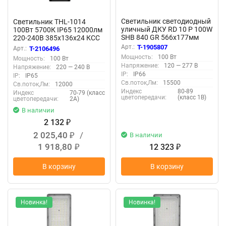
Светильник светодиодный
Светильник THL-1014
уличный ДКУ RD 10 P 100W
100Вт 5700К IP65 12000лм
SHB 840 GR 566х177мм
220-240В 385х136х24 КСС
100Вт 4000К IP66
'Ш' 1/10 НПВ уличный
Арт.:
T-1905807
Арт.:
T-2106496
консольн. сер. Русский
Camelion 16367
Мощность:
100 Вт
Мощность:
100 Вт
Свет 17121023275
Напряжение:
120 — 277 В
Напряжение:
220 — 240 В
IP:
IP66
IP:
IP65
Св.поток,Лм:
15500
Св.поток,Лм:
12000
Индекс
80-89
Индекс
70-79 (класс
цветопередачи:
(класс 1В)
цветопередачи:
2А)
В наличии
2 132
₽
2 025,40
/
В наличии
₽
1 918,80
12 323
₽
₽
В корзину
В корзину
Новинка!
Новинка!