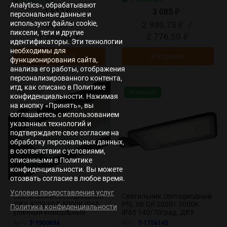
Analytics», обрабатывают
1 512
3 085
₽
₽
персональные данные и
используют файлы cookie,
1 436,40
/
2 930,75
/
₽
₽
пиксели, теги и другие
1 360,80
2 776,50
₽
₽
идентификаторы. Эти технологии
необходимы для
В корзину
В корзину
функционирования сайта,
анализа его работы, отображения
персонализированного контента,
итд, как описано в Политике
Заказ
Новинка!
конфиденциальности. Нажимая
на кнопку «Принять», вы
соглашаетесь с использованием
указанных технологий и
подтверждаете свое согласие на
обработку персональных данных,
в соответствии с условиями,
описанными в Политике
конфиденциальности. Вы можете
отозвать согласие в любое время.
Условия предоставления услуг
Светильник светодиодный
Светильник светодиодный
ДКУ 4002 60Д 5000К IP65
PSL 08 GR 200Вт 5000К
Политика конфиденциальности
уличный консольный
IP65 140/70град. ДКУ
GENERICA LDKU0-4002-060-
уличный консольный с
Арт.:
T-1900894
Арт.:
T-1756145