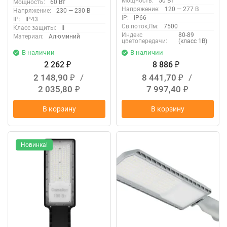
Мощность:
50 Вт
Мощность:
60 Вт
17121023274
Напряжение:
120 — 277 В
Напряжение:
230 — 230 В
IP:
IP66
IP:
IP43
Св.поток,Лм:
7500
Класс защиты:
II
Индекс
80-89
Материал:
Алюминий
цветопередачи:
(класс 1В)
В наличии
В наличии
2 262
8 886
₽
₽
2 148,90
/
8 441,70
/
₽
₽
2 035,80
7 997,40
₽
₽
В корзину
В корзину
Новинка!