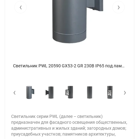
‹
›
Светильник PWL 20590 GX53-2 GR 230В IP65 под лампу GX53 архитектурный JazzWay 5065130 - фото 7
Светильник PWL 20590 GX53-2 GR 230В IP65 под лампу GX53 архитектурный JazzWay 5065130 - фото
‹
›
Светильник серии PWL (далее – светильник)
предназначен для фасадного освещения общественных,
административных и жилых зданий; загородных домов;
приусадебных участков; памятников архитектуры,