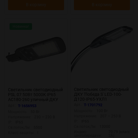
В корзину
В корзину
Новинка!
Светильник светодиодный
Светильник светодиодный
ДКУ 'Победа S' LED-100-
PSL 07 50Вт 5000К IP65
Д120-IP65-УХЛ1
AC180-260 уличный ДКУ
(750/E/X/RAL9023/C50/PM
Pro JazzWay 5041059
Арт.:
T-1701792
Арт.:
T-1656953
MA/ST/G1) сер. GALAD
Мощность:
100 Вт
Мощность:
50 Вт
22729
Напряжение:
207 — 253 В
Напряжение:
230 — 230 В
IP:
IP65
IP:
IP65
Св.поток,Лм:
13000
Св.поток,Лм:
5500
Индекс
70-79 (класс
Класс защиты:
I
цветопередачи:
2А)