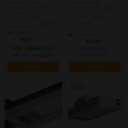
5000-K03-G
линзовым модулем Pro
Мощность:
66 Вт
Мощность:
200 Вт
JazzWay 5045866
Напряжение:
230 — 230 В
Напряжение:
190 — 260 В
IP:
IP65
IP:
IP65
Св.поток,Лм:
6000
Св.поток,Лм:
22000
Индекс
70-79 (класс
Класс защиты:
I
цветопередачи:
2А)
В наличии
В наличии
998
₽
1 135
₽
4 553
₽
4 325,35
/
- 12%
Экономия
137
₽
₽
948,10
/
898,20
4 097,70
₽
₽
₽
В корзину
В корзину
Заказ