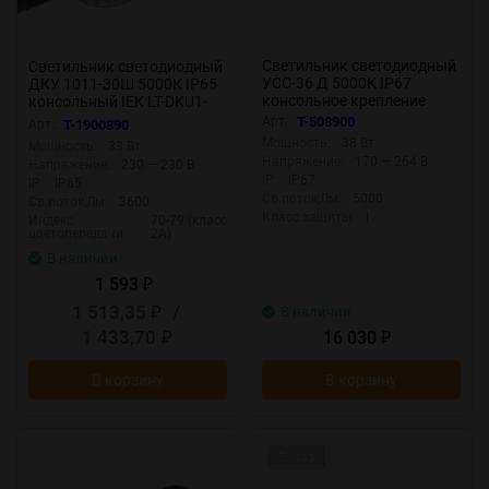
Светильник светодиодный
Светильник светодиодный
УСС-36 Д 5000К IP67
ДКУ 1011-30Ш 5000К IP65
консольное крепление
консольный IEK LT-DKU1-
ФОКУС USS00-
1011-030-50-K03
Арт.:
T-508900
Арт.:
T-1900890
036D0BEF03F06002
Мощность:
38 Вт
Мощность:
33 Вт
Напряжение:
170 — 264 В
Напряжение:
230 — 230 В
IP:
IP67
IP:
IP65
Св.поток,Лм:
5000
Св.поток,Лм:
3600
Класс защиты:
I
Индекс
70-79 (класс
цветопередачи:
2А)
В наличии
1 593
₽
1 513,35
/
В наличии
₽
1 433,70
16 030
₽
₽
В корзину
В корзину
Заказ