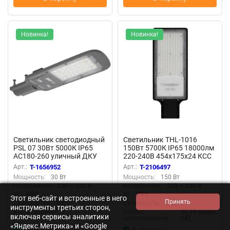
Новинка!
Новинка!
Светильник светодиодный
Светильник THL-1016
PSL 07 30Вт 5000К IP65
150Вт 5700К IP65 18000лм
AC180-260 уличный ДКУ
220-240В 454х175х24 КСС
Pro JazzWay 5041035
'Ш' 1/5 НПВ уличный
Арт.:
T-1656952
Арт.:
T-2106497
Camelion 16368
Мощность:
30 Вт
Мощность:
150 Вт
Напряжение:
230 — 230 В
Напряжение:
220 — 240 В
IP:
IP65
IP:
IP65
Этот веб-сайт и встроенные в него
Св.поток,Лм:
3300
Св.поток,Лм:
120
инструменты третьих сторон,
Класс защиты:
I
Индекс
70-79 (класс
включая сервисы аналитики
цветопередачи:
2А)
«Яндекс.Метрика» и «Google
В наличии
В наличии