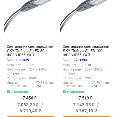
Светильник светодиодный
Светильник светодиодный
ДКУ 'Победа S' LED-80-
ДКУ 'Победа S' LED-100-
ШБ3С-IP65-УХЛ1
ШБ3С-IP65-УХЛ1
(750/E/X/RAL9023/C50/PM
(750/E/X/RAL9023/C50/PM
Арт.:
T-1701791
Арт.:
T-1701793
MA/ST/G1) сер. GALAD
MA/ST/G1) сер. GALAD
Мощность:
80 Вт
Мощность:
100 Вт
22728
22730
Напряжение:
207 — 253 В
Напряжение:
207 — 253 В
IP:
IP65
IP:
IP65
Св.поток,Лм:
10400
Св.поток,Лм:
12350
Индекс
70-79 (класс
Индекс
70-79 (класс
цветопередачи:
2А)
цветопередачи:
2А)
В наличии
В наличии
7 456
7 519
₽
₽
7 083,20
/
7 143,05
/
₽
₽
6 710,40
6 767,10
₽
₽