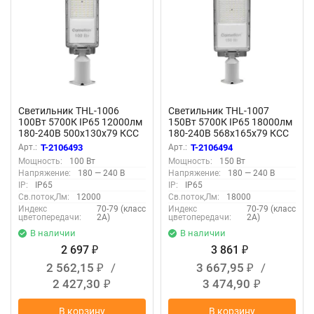
Светильник THL-1006
Светильник THL-1007
100Вт 5700К IP65 12000лм
150Вт 5700К IP65 18000лм
180-240В 500х130х79 КСС
180-240В 568х165х79 КСС
'Ш' 1/10 ПВ уличный
'Ш' 1/5 ПВ уличный
Арт.:
T-2106493
Арт.:
T-2106494
Camelion 16342
Camelion 16343
Мощность:
100 Вт
Мощность:
150 Вт
Напряжение:
180 — 240 В
Напряжение:
180 — 240 В
IP:
IP65
IP:
IP65
Св.поток,Лм:
12000
Св.поток,Лм:
18000
Индекс
70-79 (класс
Индекс
70-79 (класс
цветопередачи:
2А)
цветопередачи:
2А)
В наличии
В наличии
2 697
3 861
₽
₽
2 562,15
/
3 667,95
/
₽
₽
2 427,30
3 474,90
₽
₽
В корзину
В корзину