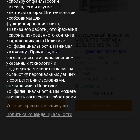
используют файлы cookie,
пиксели, теги и другие
идентификаторы. Эти технологии
необходимы для
функционирования сайта,
анализа его работы, отображения
персонализированного контента,
Светодиодный прожектор
Светодиодный прожектор
WOLTA PRO ПАЛЛАДА
WOLTA PRO ПАЛЛАДА
итд, как описано в Политике
ДО02-720-502-5К А60
ДО02-800-302-5К К30
конфиденциальности. Нажимая
Прозрачный
Прозрачный
Арт.:
ДО02-720-502-5К А60
Арт.:
ДО02-800-302-5К К30
на кнопку «Принять», вы
соглашаетесь с использованием
Мощность:
720 Вт
Мощность:
800 Вт
указанных технологий и
Напряжение:
230 — 230 В
Напряжение:
230 — 230 В
Ток:
3.26 А
Ток:
3.62 А
подтверждаете свое согласие на
IP:
IP65
IP:
IP65
обработку персональных данных,
Св.поток,Лм:
118800
Св.поток,Лм:
136000
в соответствии с условиями,
описанными в Политике
В наличии
В наличии
конфиденциальности. Вы можете
179 464
242 266
₽
₽
отозвать согласие в любое время.
В корзину
В корзину
Условия предоставления услуг
Политика конфиденциальности