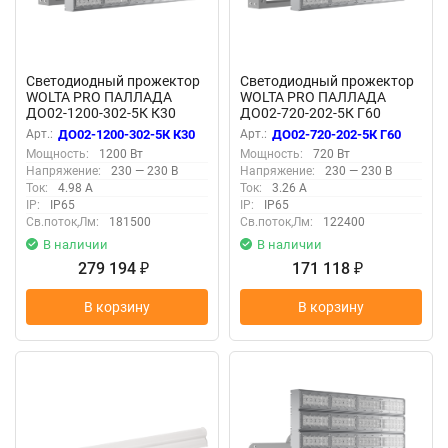
Светодиодный прожектор
Светодиодный прожектор
WOLTA PRO ПАЛЛАДА
WOLTA PRO ПАЛЛАДА
ДО02-1200-302-5К К30
ДО02-720-202-5К Г60
Прозрачный
Прозрачный
Арт.:
ДО02-1200-302-5К К30
Арт.:
ДО02-720-202-5К Г60
Мощность:
1200 Вт
Мощность:
720 Вт
Напряжение:
230 — 230 В
Напряжение:
230 — 230 В
Ток:
4.98 А
Ток:
3.26 А
IP:
IP65
IP:
IP65
Св.поток,Лм:
181500
Св.поток,Лм:
122400
В наличии
В наличии
279 194
171 118
₽
₽
В корзину
В корзину