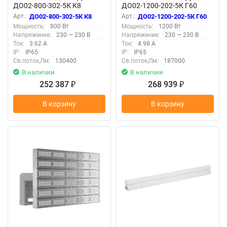
ДО02-800-302-5К К8
ДО02-1200-202-5К Г60
Прозрачный
Прозрачный
Арт.:
ДО02-800-302-5К К8
Арт.:
ДО02-1200-202-5К Г60
Мощность:
800 Вт
Мощность:
1200 Вт
Напряжение:
230 — 230 В
Напряжение:
230 — 230 В
Ток:
3.62 А
Ток:
4.98 А
IP:
IP65
IP:
IP65
Св.поток,Лм:
130400
Св.поток,Лм:
187000
В наличии
В наличии
252 387
268 939
₽
₽
В корзину
В корзину