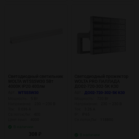
Светодиодный светильник
Светодиодный прожектор
WOLTA WT5S5W30 5Вт
WOLTA PRO ПАЛЛАДА
4000К IP20 400лм
ДО02-720-302-5К К30
соединяемый в линию
Прозрачный
Арт.:
WT5S5W30
Арт.:
ДО02-720-302-5К К30
Мощность:
5 Вт
Мощность:
720 Вт
Напряжение:
230 — 230 В
Напряжение:
230 — 230 В
Ток:
0.036 А
Ток:
3.26 А
Св.поток,Лм:
400
IP:
IP65
Цвет.темп:
4000
Св.поток,Лм:
118800
В наличии
308
₽
В наличии