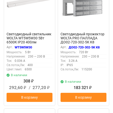
Светодиодный светильник
Светодиодный прожектор
WOLTA WT5W5W30 5Вт
WOLTA PRO ПАЛЛАДА
6500К IP20 400лм
ДО02-720-302-5К К8
соединяемый в линию
Прозрачный
Арт.:
WT5W5W30
Арт.:
ДО02-720-302-5К К8
Мощность:
5 Вт
Мощность:
720 Вт
Напряжение:
230 — 230 В
Напряжение:
230 — 230 В
Ток:
0.036 А
Ток:
3.26 А
Св.поток,Лм:
400
IP:
IP65
Цвет.темп:
6500
Св.поток,Лм:
115200
В наличии
308
₽
В наличии
292,60
/
277,20
183 321
₽
₽
₽
В корзину
В корзину