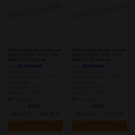
Светодиодный светильник
Светодиодный светильник
WOLTA WT5S17W120 17Вт
WOLTA WT5S13W90 13Вт
4000К IP20 1360лм
4000К IP20 1040лм
соединяемый в линию
соединяемый в линию
Арт.:
WT5S17W120
Арт.:
WT5S13W90
Мощность:
17 Вт
Мощность:
13 Вт
Напряжение:
230 — 230 В
Напряжение:
230 — 230 В
Ток:
0.123 А
Ток:
0.094 А
Св.поток,Лм:
1360
Св.поток,Лм:
1040
Цвет.темп:
4000
Цвет.темп:
4000
В наличии
В наличии
473
419
₽
₽
449,35
/
425,70
398,05
/
377,10
₽
₽
₽
₽
В корзину
В корзину