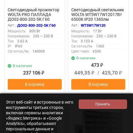
Светодиодный прожектор
Светодиодный светильник
WOLTA PRO ПАЛЛАДА
WOLTA WT5W17W12017Вт
ДО02-800-202-5К Г60
6500К IP20 1360лм
Прозрачный
соединяемый в линию
Арт.:
ДО02-800-202-5К Г60
Арт.:
WT5W17W120
Мощность:
800 Вт
Мощность:
17 Вт
Напряжение:
230 — 230 В
Напряжение:
230 — 230 В
Ток:
3.62 А
Ток:
0.123 А
IP:
IP65
Св.поток,Лм:
1360
Св.поток,Лм:
140000
Цвет.темп:
6500
В наличии
473
В наличии
₽
449,35
/
425,70
237 106
₽
₽
₽
В корзину
В корзину
Этот веб-сайт и встроенные в него
инструменты третьих сторон,
включая сервисы аналитики
«Яндекс.Метрика» и «Google
Analytics», обрабатывают
персональные данные и