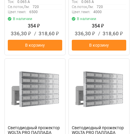
Ток:
0.065 А
Ток:
0.065 А
Св.поток,Лм:
720
Св.поток,Лм:
720
Цвет.темп:
6500
Цвет.темп:
4000
В наличии
В наличии
354
354
₽
₽
336,30
/
318,60
336,30
/
318,60
₽
₽
₽
₽
В корзину
В корзину
Светодиодный прожектор
Светодиодный прожектор
WOLTA PRO ПАЛЛАДА
WOLTA PRO ПАЛЛАДА