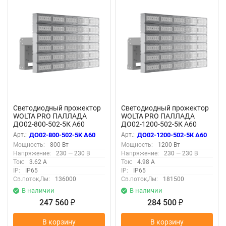
Светодиодный прожектор
Светодиодный прожектор
WOLTA PRO ПАЛЛАДА
WOLTA PRO ПАЛЛАДА
ДО02-800-502-5К А60
ДО02-1200-502-5К А60
Прозрачный
Прозрачный
Арт.:
ДО02-800-502-5К А60
Арт.:
ДО02-1200-502-5К А60
Мощность:
800 Вт
Мощность:
1200 Вт
Напряжение:
230 — 230 В
Напряжение:
230 — 230 В
Ток:
3.62 А
Ток:
4.98 А
IP:
IP65
IP:
IP65
Св.поток,Лм:
136000
Св.поток,Лм:
181500
В наличии
В наличии
247 560
284 500
₽
₽
В корзину
В корзину