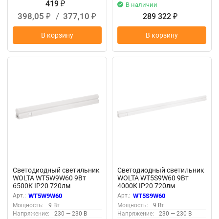
419
₽
В наличии
398,05
/
377,10
289 322
₽
₽
₽
В корзину
В корзину
Светодиодный светильник
Светодиодный светильник
WOLTA WT5W9W60 9Вт
WOLTA WT5S9W60 9Вт
6500К IP20 720лм
4000К IP20 720лм
соединяемый в линию
соединяемый в линию
Арт.:
WT5W9W60
Арт.:
WT5S9W60
Мощность:
9 Вт
Мощность:
9 Вт
Напряжение:
230 — 230 В
Напряжение:
230 — 230 В