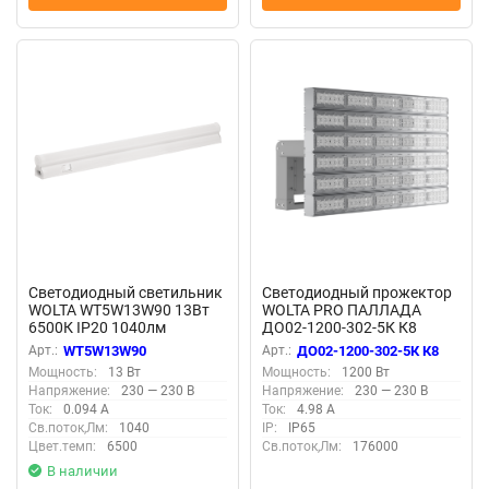
Светодиодный светильник
Светодиодный прожектор
WOLTA WT5W13W90 13Вт
WOLTA PRO ПАЛЛАДА
6500К IP20 1040лм
ДО02-1200-302-5К К8
соединяемый в линию
Прозрачный
Арт.:
WT5W13W90
Арт.:
ДО02-1200-302-5К К8
Мощность:
13 Вт
Мощность:
1200 Вт
Напряжение:
230 — 230 В
Напряжение:
230 — 230 В
Ток:
0.094 А
Ток:
4.98 А
Св.поток,Лм:
1040
IP:
IP65
Цвет.темп:
6500
Св.поток,Лм:
176000
В наличии