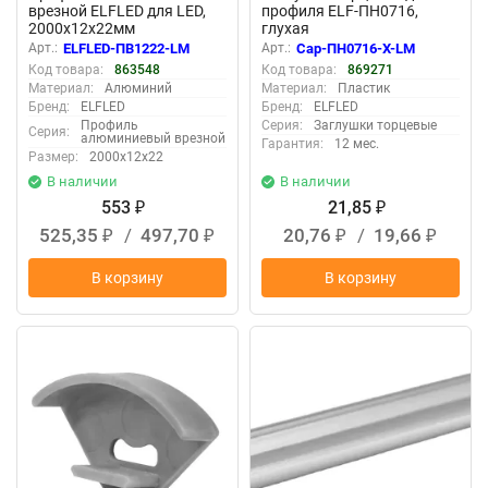
врезной ELFLED для LED,
профиля ELF-ПН0716,
2000х12х22мм
глухая
Арт.:
ELFLED-ПВ1222-LM
Арт.:
Cap-ПН0716-X-LM
Код товара:
863548
Код товара:
869271
Материал:
Алюминий
Материал:
Пластик
Бренд:
ELFLED
Бренд:
ELFLED
Профиль
Серия:
Заглушки торцевые
Серия:
алюминиевый врезной
Гарантия:
12 мес.
Размер:
2000х12х22
В наличии
В наличии
553
21,85
₽
₽
525,35
/
497,70
20,76
/
19,66
₽
₽
₽
₽
В корзину
В корзину
New
New