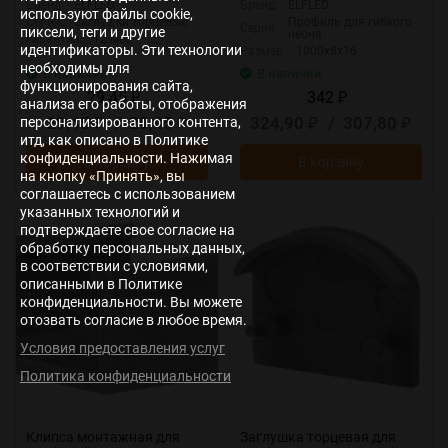
Бренд:
ELFLED
Бренд:
ELFLED
используют файлы cookie,
Серия:
Заглушки торцевые
Профиль для гибкого
Серия:
пиксели, теги и другие
неона
Гарантия:
12 мес.
идентификаторы. Эти технологии
Размер:
1000х8х16
необходимы для
В наличии
В наличии
функционирования сайта,
29,45
342
₽
₽
анализа его работы, отображения
29,45
/
29,45
324,90
/
307,80
персонализированного контента,
₽
₽
₽
₽
итд, как описано в Политике
конфиденциальности. Нажимая
В корзину
В корзину
на кнопку «Принять», вы
соглашаетесь с использованием
указанных технологий и
New
New
подтверждаете свое согласие на
обработку персональных данных,
в соответствии с условиями,
описанными в Политике
конфиденциальности. Вы можете
отозвать согласие в любое время.
Условия предоставления услуг
Политика конфиденциальности
Клипса монтажная для
Заглушка торцевая для