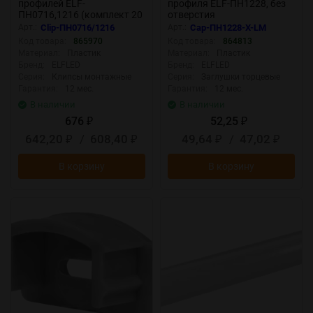
профилей ELF-
профиля ELF-ПН1228, без
ПН0716,1216 (комплект 20
отверстия
шт)
Арт.:
Clip-ПН0716/1216
Арт.:
Cap-ПН1228-Х-LM
Код товара:
865970
Код товара:
864813
Материал:
Пластик
Материал:
Пластик
Бренд:
ELFLED
Бренд:
ELFLED
Серия:
Клипсы монтажные
Серия:
Заглушки торцевые
Гарантия:
12 мес.
Гарантия:
12 мес.
В наличии
В наличии
676
52,25
₽
₽
642,20
/
608,40
49,64
/
47,02
₽
₽
₽
₽
В корзину
В корзину
New
New