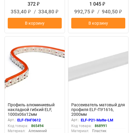
372
1 045
₽
₽
353,40
/
334,80
992,75
/
940,50
₽
₽
₽
₽
В корзину
В корзину
New
New
Профиль алюминиевый
Рассеиватель матовый для
накладной гибкий ELF,
профиля ELF-ПУ1616,
1000х06х12мм
2000мм
Арт.:
ELF-ПНГ0612
Арт.:
ELF-Р21-Matte-LM
Код товара:
865494
Код товара:
868991
Материал:
Алюминий
Материал:
Пластик