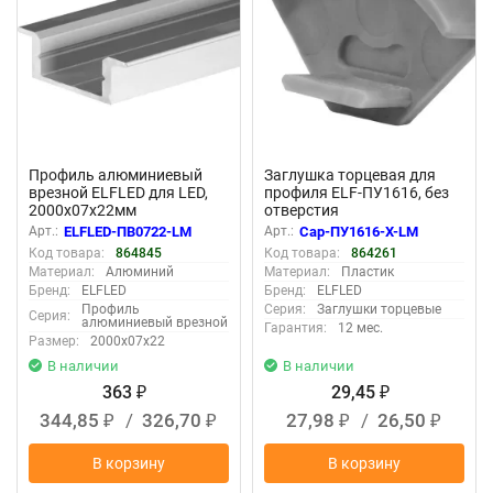
Профиль алюминиевый
Заглушка торцевая для
врезной ELFLED для LED,
профиля ELF-ПУ1616, без
2000х07х22мм
отверстия
Арт.:
ELFLED-ПВ0722-LM
Арт.:
Cap-ПУ1616-Х-LM
Код товара:
864845
Код товара:
864261
Материал:
Алюминий
Материал:
Пластик
Бренд:
ELFLED
Бренд:
ELFLED
Профиль
Серия:
Заглушки торцевые
Серия:
алюминиевый врезной
Гарантия:
12 мес.
Размер:
2000х07х22
В наличии
В наличии
363
29,45
₽
₽
344,85
/
326,70
27,98
/
26,50
₽
₽
₽
₽
В корзину
В корзину