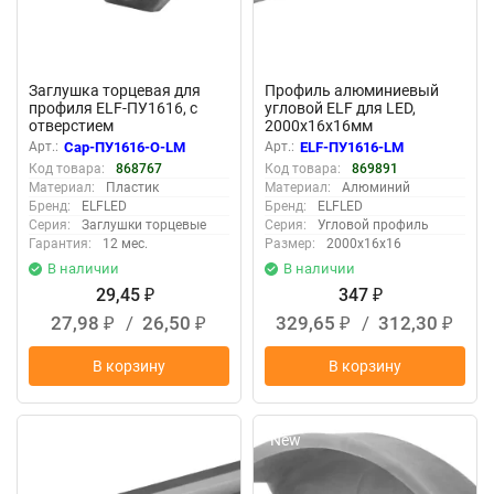
Заглушка торцевая для
Профиль алюминиевый
профиля ELF-ПУ1616, с
угловой ELF для LED,
отверстием
2000х16х16мм
Арт.:
Cap-ПУ1616-О-LM
Арт.:
ELF-ПУ1616-LM
Код товара:
868767
Код товара:
869891
Материал:
Пластик
Материал:
Алюминий
Бренд:
ELFLED
Бренд:
ELFLED
Серия:
Заглушки торцевые
Серия:
Угловой профиль
Гарантия:
12 мес.
Размер:
2000х16х16
В наличии
В наличии
29,45
347
₽
₽
27,98
/
26,50
329,65
/
312,30
₽
₽
₽
₽
В корзину
В корзину
New
New