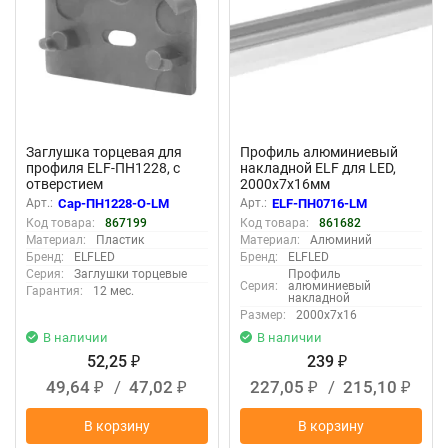
Заглушка торцевая для
Профиль алюминиевый
профиля ELF-ПН1228, с
накладной ELF для LED,
отверстием
2000х7х16мм
Арт.:
Cap-ПН1228-О-LM
Арт.:
ELF-ПН0716-LM
Код товара:
867199
Код товара:
861682
Материал:
Пластик
Материал:
Алюминий
Бренд:
ELFLED
Бренд:
ELFLED
Серия:
Заглушки торцевые
Профиль
Серия:
алюминиевый
Гарантия:
12 мес.
накладной
Размер:
2000х7х16
В наличии
В наличии
52,25
239
₽
₽
49,64
/
47,02
227,05
/
215,10
₽
₽
₽
₽
В корзину
В корзину