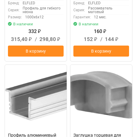
Бренд:
ELFLED
Бренд:
ELFLED
Профиль для гибкого
Рассеиватель
Серия:
Серия:
неона
матовый
Размер:
1000х6х12
Гарантия:
12 мес.
В наличии
В наличии
332
160
₽
₽
315,40
/
298,80
152
/
144
₽
₽
₽
₽
В корзину
В корзину
New
New
Профиль алюминиевый
Заглушка торцевая для