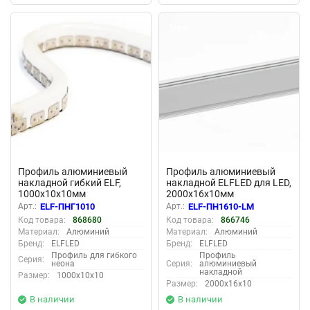
New
New
Профиль алюминиевый
Профиль алюминиевый
накладной гибкий ELF,
накладной ELFLED для LED,
1000х10х10мм
2000х16х10мм
Арт.:
ELF-ПНГ1010
Арт.:
ELF-ПН1610-LM
Код товара:
868680
Код товара:
866746
Материал:
Алюминий
Материал:
Алюминий
Бренд:
ELFLED
Бренд:
ELFLED
Профиль для гибкого
Профиль
Серия:
неона
Серия:
алюминиевый
накладной
Размер:
1000х10х10
Размер:
2000х16х10
В наличии
В наличии