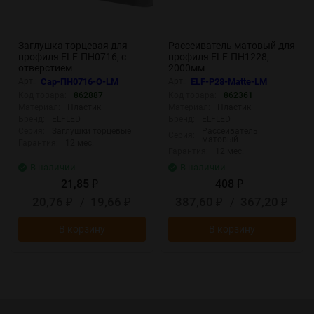
Заглушка торцевая для
Рассеиватель матовый для
профиля ELF-ПН0716, с
профиля ELF-ПН1228,
отверстием
2000мм
Арт.:
Cap-ПН0716-О-LM
Арт.:
ELF-Р28-Matte-LM
Код товара:
862887
Код товара:
862361
Материал:
Пластик
Материал:
Пластик
Бренд:
ELFLED
Бренд:
ELFLED
Серия:
Заглушки торцевые
Рассеиватель
Серия:
матовый
Гарантия:
12 мес.
Гарантия:
12 мес.
В наличии
В наличии
21,85
408
₽
₽
20,76
/
19,66
387,60
/
367,20
₽
₽
₽
₽
В корзину
В корзину