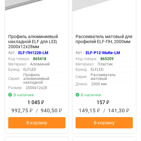
Профиль алюминиевый
Рассеиватель матовый для
накладной ELF для LED,
профилей ELF-ПН, 2000мм
2000х12х28мм
Арт.:
ELF-ПН1228-LM
Арт.:
ELF-Р12-Matte-LM
Код товара:
865418
Код товара:
865209
Материал:
Алюминий
Материал:
Пластик
Бренд:
ELFLED
Бренд:
ELFLED
Профиль
Рассеиватель
Серия:
Серия:
алюминиевый
матовый
накладной
Длина:
2000 мм
Размер:
2000х12х28
В наличии
В наличии
1 045
157
₽
₽
992,75
/
940,50
149,15
/
141,30
₽
₽
₽
₽
В корзину
В корзину