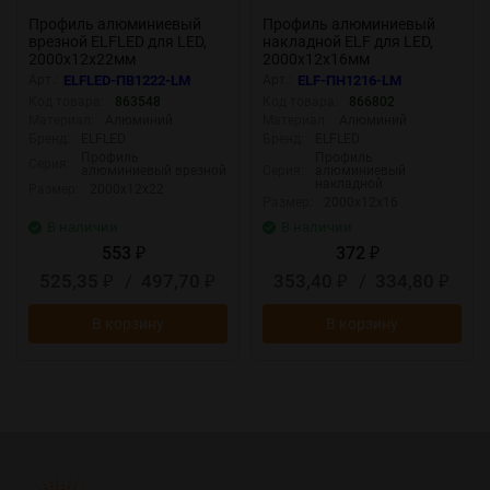
Профиль алюминиевый
Профиль алюминиевый
врезной ELFLED для LED,
накладной ELF для LED,
2000х12х22мм
2000х12х16мм
Арт.:
ELFLED-ПВ1222-LM
Арт.:
ELF-ПН1216-LM
Код товара:
863548
Код товара:
866802
Материал:
Алюминий
Материал:
Алюминий
Бренд:
ELFLED
Бренд:
ELFLED
Профиль
Профиль
Серия:
алюминиевый врезной
Серия:
алюминиевый
накладной
Размер:
2000х12х22
Размер:
2000х12х16
В наличии
В наличии
553
372
₽
₽
525,35
/
497,70
353,40
/
334,80
₽
₽
₽
₽
В корзину
В корзину