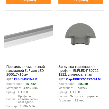
New
New
Профиль алюминиевый
Заглушка торцевая для
накладной ELF для LED,
профиля ELFLED-ПВ0722,
2000х7х16мм
1222, универсальная
Арт.:
ELF-ПН0716-LM
Арт.:
Cap-ПВ0722/1222-У-LM
Код товара:
861682
Код товара:
865080
Материал:
Алюминий
Материал:
Пластик
Бренд:
ELFLED
Бренд:
ELFLED
Профиль
Серия:
Заглушки торцевые
Серия:
алюминиевый
Гарантия:
12 мес.
накладной
Размер:
2000х7х16