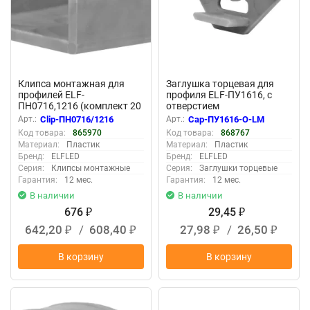
Клипса монтажная для
Заглушка торцевая для
профилей ELF-
профиля ELF-ПУ1616, с
ПН0716,1216 (комплект 20
отверстием
шт)
Арт.:
Clip-ПН0716/1216
Арт.:
Cap-ПУ1616-О-LM
Код товара:
865970
Код товара:
868767
Материал:
Пластик
Материал:
Пластик
Бренд:
ELFLED
Бренд:
ELFLED
Серия:
Клипсы монтажные
Серия:
Заглушки торцевые
Гарантия:
12 мес.
Гарантия:
12 мес.
В наличии
В наличии
676
29,45
₽
₽
642,20
/
608,40
27,98
/
26,50
₽
₽
₽
₽
В корзину
В корзину
New
New