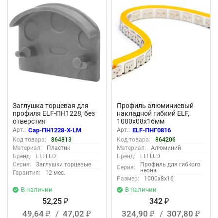
New
New
Заглушка торцевая для
Профиль алюминиевый
профиля ELF-ПН1228, без
накладной гибкий ELF,
отверстия
1000х08х16мм
Арт.:
Cap-ПН1228-Х-LM
Арт.:
ELF-ПНГ0816
Код товара:
864813
Код товара:
864206
Материал:
Пластик
Материал:
Алюминий
Бренд:
ELFLED
Бренд:
ELFLED
Серия:
Заглушки торцевые
Профиль для гибкого
Серия:
неона
Гарантия:
12 мес.
Размер:
1000х8х16
В наличии
В наличии
52,25
342
₽
₽
49,64
/
47,02
324,90
/
307,80
₽
₽
₽
₽