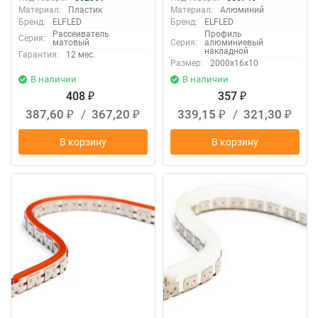
Материал:
Пластик
Материал:
Алюминий
Бренд:
ELFLED
Бренд:
ELFLED
Рассеиватель
Профиль
Серия:
матовый
Серия:
алюминиевый
накладной
Гарантия:
12 мес.
Размер:
2000х16х10
В наличии
В наличии
408
357
₽
₽
387,60
/
367,20
339,15
/
321,30
₽
₽
₽
₽
В корзину
В корзину
New
New