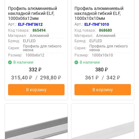
Профиль алюминиевый
Профиль алюминиевый
накладной гибкий ELF,
накладной гибкий ELF,
1000х06х12мм
1000х10х10мм
Арт.:
ELF-ПНГ0612
Арт.:
ELF-ПНГ1010
Код товара:
865494
Код товара:
868680
Материал:
Алюминий
Материал:
Алюминий
Бренд:
ELFLED
Бренд:
ELFLED
Профиль для гибкого
Профиль для гибкого
Серия:
Серия:
неона
неона
Размер:
1000х6х12
Размер:
1000х10х10
В наличии
В наличии
332
380
₽
₽
315,40
/
298,80
361
/
342
₽
₽
₽
₽
В корзину
В корзину
New
New