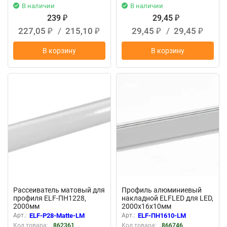
В наличии
В наличии
239
29,45
₽
₽
227,05
/
215,10
29,45
/
29,45
₽
₽
₽
₽
В корзину
В корзину
New
New
Рассеиватель матовый для
Профиль алюминиевый
профиля ELF-ПН1228,
накладной ELFLED для LED,
2000мм
2000х16х10мм
Арт.:
ELF-Р28-Matte-LM
Арт.:
ELF-ПН1610-LM
Код товара:
862361
Код товара:
866746