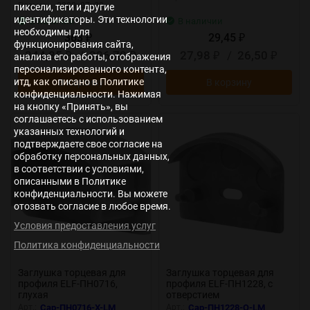
Размер:
2000х07х22
пиксели, теги и другие
идентификаторы. Эти технологии
В наличии
В наличии
необходимы для
363
29,45
₽
₽
функционирования сайта,
344,85
/
326,70
27,98
/
26,50
анализа его работы, отображения
₽
₽
₽
₽
персонализированного контента,
итд, как описано в Политике
В корзину
В корзину
конфиденциальности. Нажимая
на кнопку «Принять», вы
соглашаетесь с использованием
New
New
указанных технологий и
подтверждаете свое согласие на
обработку персональных данных,
в соответствии с условиями,
описанными в Политике
конфиденциальности. Вы можете
отозвать согласие в любое время.
Условия предоставления услуг
Политика конфиденциальности
Заглушка торцевая для
Заглушка торцевая для
профиля ELF-ПН0716,
профиля ELF-ПН1228, с
глухая
отверстием
Арт.:
Cap-ПН0716-X-LM
Арт.:
Cap-ПН1228-О-LM