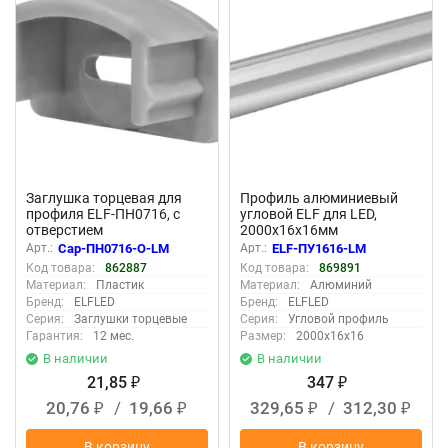
Заглушка торцевая для
Профиль алюминиевый
профиля ELF-ПН0716, с
угловой ELF для LED,
отверстием
2000х16х16мм
Арт.:
Cap-ПН0716-О-LM
Арт.:
ELF-ПУ1616-LM
Код товара:
862887
Код товара:
869891
Материал:
Пластик
Материал:
Алюминий
Бренд:
ELFLED
Бренд:
ELFLED
Серия:
Заглушки торцевые
Серия:
Угловой профиль
Гарантия:
12 мес.
Размер:
2000х16х16
В наличии
В наличии
21,85
347
₽
₽
20,76
/
19,66
329,65
/
312,30
₽
₽
₽
₽
В корзину
В корзину