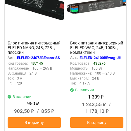
Блок питания интерьерный
Блок питания интерьерный
ELFLED NANO, 24В, 72Вт,
ELFLED WAG, 24В, 100Вт,
плоский
компактный
металлический корпус с
Арт.:
ELFLED-24072BEnano-SS
Арт.:
ELFLED-24100BEwag-JH
ваггами
Код товара:
437145
Код товара:
435276
Напряжение:
100 — 265 В
Мощность:
100 Вт
Вых.напр,В:
24 В
Напряжение:
100 — 240 В
Ток:
3 А
Вых.напр,В:
24 В
IP:
IP20
Ток:
4.17 А
В наличии
1 309
В наличии
₽
950
1 243,55
/
₽
₽
902,50
/
855
1 178,10
₽
₽
₽
В корзину
В корзину