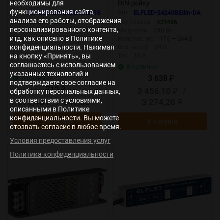
необходимы для
плоский
DIN-рейку
функционирования сайта,
Арт.:
ELFLED-24024BEnano-SS
Арт.:
ELFLED-24240BEdin-DA
анализа его работы, отображения
Код товара:
433159
Код товара:
439486
персонализированного контента,
Напряжение:
100 — 265 В
Мощность:
240 Вт
итд, как описано в Политике
Вых.напр,В:
24 В
Напряжение:
176 — 264 В
конфиденциальности. Нажимая
Ток:
1 А
Вых.напр,В:
24 В
на кнопку «Принять», вы
IP:
IP20
Ток:
10 А
соглашаетесь с использованием
В наличии
указанных технологий и
3 638
В наличии
₽
подтверждаете свое согласие на
712
3 456,10
/
₽
обработку персональных данных,
₽
в соответствии с условиями,
676,40
/
640,80
3 274,20
₽
₽
₽
описанными в Политике
конфиденциальности. Вы можете
В корзину
В корзину
отозвать согласие в любое время.
Условия предоставления услуг
Политика конфиденциальности
New
New