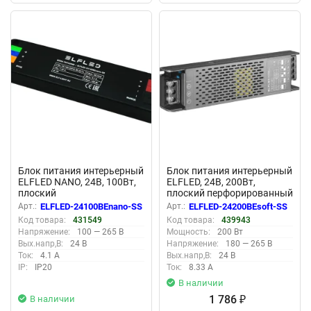
New
New
Блок питания интерьерный
Блок питания интерьерный
ELFLED NANO, 24В, 100Вт,
ELFLED, 24В, 200Вт,
плоский
плоский перфорированный
корпус (с плавным пуском)
Арт.:
ELFLED-24100BEnano-SS
Арт.:
ELFLED-24200BEsoft-SS
Код товара:
431549
Код товара:
439943
Напряжение:
100 — 265 В
Мощность:
200 Вт
Вых.напр,В:
24 В
Напряжение:
180 — 265 В
Ток:
4.1 А
Вых.напр,В:
24 В
IP:
IP20
Ток:
8.33 А
В наличии
1 786
В наличии
₽