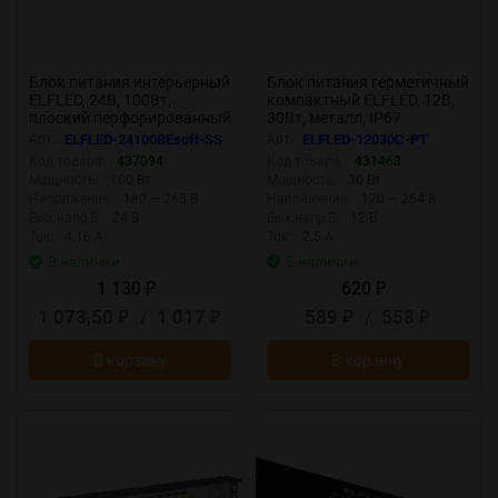
Блок питания интерьерный
Блок питания герметичный
ELFLED, 24В, 100Вт,
компактный ELFLED, 12В,
плоский перфорированный
30Вт, металл, IP67
корпус (с плавным пуском)
Арт.:
ELFLED-24100BEsoft-SS
Арт.:
ELFLED-12030С-PT
Код товара:
437094
Код товара:
431463
Мощность:
100 Вт
Мощность:
30 Вт
Напряжение:
180 — 265 В
Напряжение:
170 — 264 В
Вых.напр,В:
24 В
Вых.напр,В:
12 В
Ток:
4.16 А
Ток:
2.5 А
В наличии
В наличии
1 130
620
₽
₽
1 073,50
/
1 017
589
/
558
₽
₽
₽
₽
В корзину
В корзину
New
New