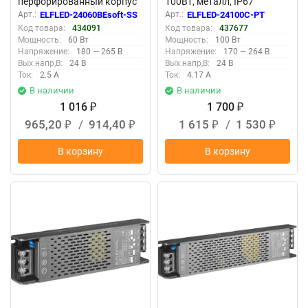
перфорированный корпус
100Вт, металл, IP67
(с плавным пуском)
Арт.:
ELFLED-24060BEsoft-SS
Арт.:
ELFLED-24100С-PT
Код товара:
434091
Код товара:
437677
Мощность:
60 Вт
Мощность:
100 Вт
Напряжение:
180 — 265 В
Напряжение:
170 — 264 В
Вых.напр,В:
24 В
Вых.напр,В:
24 В
Ток:
2.5 А
Ток:
4.17 А
В наличии
В наличии
1 016
1 700
₽
₽
965,20
/
914,40
1 615
/
1 530
₽
₽
₽
₽
В корзину
В корзину
New
New