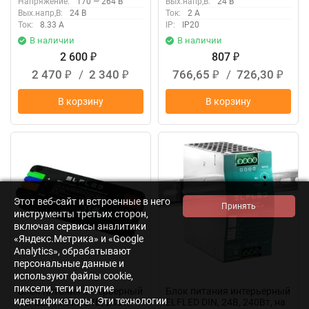
Напряжение:
170 — 264 В
Вых.напр,В:
24 В
Вых.напр,В:
24 В
Ток:
2 А
Ток:
8.33 А
IP:
IP20
В наличии
В наличии
2 600
807
₽
₽
2 470
/
2 340
766,65
/
726,30
₽
₽
₽
₽
В корзину
В корзину
New
New
Этот веб-сайт и встроенные в него
инструменты третьих сторон,
включая сервисы аналитики
«Яндекс.Метрика» и «Google
Analytics», обрабатывают
персональные данные и
используют файлы cookie,
пиксели, теги и другие
Блок питания интерьерный
Блок питания интерьерный
идентификаторы. Эти технологии
ELFLED NANO, 24В, 24Вт,
ELFLED DIN, 24В, 240Вт, на