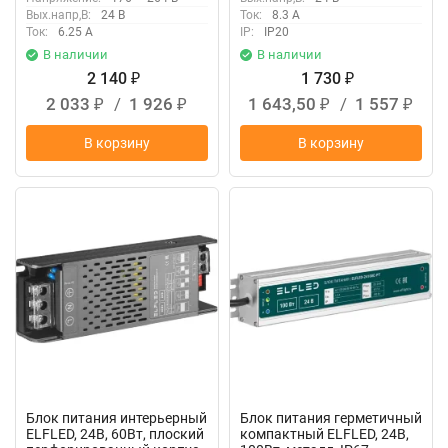
Вых.напр,В:
24 В
Ток:
8.3 А
Ток:
6.25 А
IP:
IP20
В наличии
В наличии
2 140
1 730
₽
₽
2 033
/
1 926
1 643,50
/
1 557
₽
₽
₽
₽
В корзину
В корзину
New
New
Блок питания интерьерный
Блок питания герметичный
ELFLED, 24В, 60Вт, плоский
компактный ELFLED, 24В,