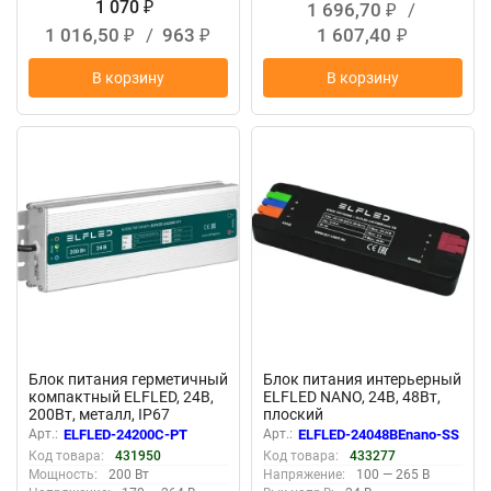
1 070
1 696,70
/
₽
₽
1 016,50
/
963
1 607,40
₽
₽
₽
В корзину
В корзину
New
New
Блок питания герметичный
Блок питания интерьерный
компактный ELFLED, 24В,
ELFLED NANO, 24В, 48Вт,
200Вт, металл, IP67
плоский
Арт.:
ELFLED-24200С-PT
Арт.:
ELFLED-24048BEnano-SS
Код товара:
431950
Код товара:
433277
Мощность:
200 Вт
Напряжение:
100 — 265 В