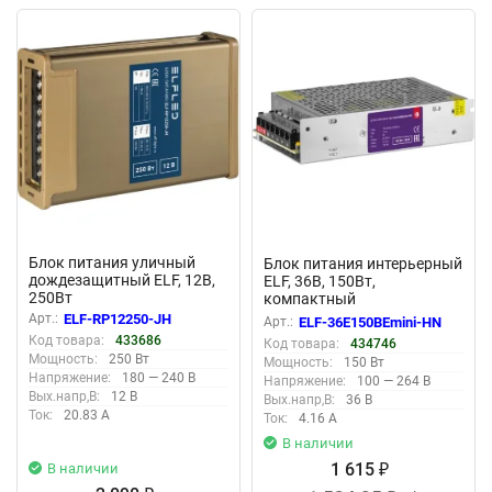
New
New
Блок питания уличный
Блок питания интерьерный
дождезащитный ELF, 12В,
ELF, 36В, 150Вт,
250Вт
компактный
металлический
Арт.:
ELF-RP12250-JH
Арт.:
ELF-36E150BEmini-HN
перфорированный корпус
Код товара:
433686
Код товара:
434746
(HN)
Мощность:
250 Вт
Мощность:
150 Вт
Напряжение:
180 — 240 В
Напряжение:
100 — 264 В
Вых.напр,В:
12 В
Вых.напр,В:
36 В
Ток:
20.83 А
Ток:
4.16 А
В наличии
1 615
В наличии
₽