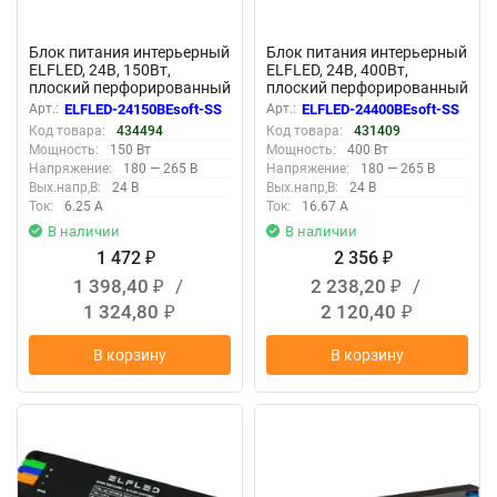
Блок питания интерьерный
Блок питания интерьерный
ELFLED, 24В, 150Вт,
ELFLED, 24В, 400Вт,
плоский перфорированный
плоский перфорированный
корпус (с плавным пуском)
корпус (с плавным пуском)
Арт.:
ELFLED-24150BEsoft-SS
Арт.:
ELFLED-24400BEsoft-SS
Код товара:
434494
Код товара:
431409
Мощность:
150 Вт
Мощность:
400 Вт
Напряжение:
180 — 265 В
Напряжение:
180 — 265 В
Вых.напр,В:
24 В
Вых.напр,В:
24 В
Ток:
6.25 А
Ток:
16.67 А
В наличии
В наличии
1 472
2 356
₽
₽
1 398,40
/
2 238,20
/
₽
₽
1 324,80
2 120,40
₽
₽
В корзину
В корзину
New
New