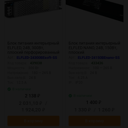
Блок питания интерьерный
Блок питания интерьерный
ELFLED, 24В, 300Вт,
ELFLED NANO, 24В, 150Вт,
плоский перфорированный
плоский
корпус (с плавным пуском)
Арт.:
ELFLED-24300BEsoft-SS
Арт.:
ELFLED-24150BEnano-SS
Код товара:
439038
Код товара:
433436
Мощность:
300 Вт
Напряжение:
100 — 265 В
Напряжение:
180 — 265 В
Вых.напр,В:
24 В
Вых.напр,В:
24 В
Ток:
6.25 А
Ток:
12.5 А
IP:
IP20
В наличии
2 138
В наличии
₽
1 400
2 031,10
/
₽
₽
1 924,20
1 330
/
1 260
₽
₽
₽
В корзину
В корзину