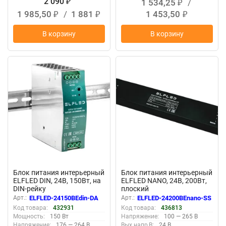
2 090
1 534,25
/
₽
₽
1 985,50
/
1 881
1 453,50
₽
₽
₽
В корзину
В корзину
New
New
Блок питания интерьерный
Блок питания интерьерный
ELFLED DIN, 24В, 150Вт, на
ELFLED NANO, 24В, 200Вт,
DIN-рейку
плоский
Арт.:
ELFLED-24150BEdin-DA
Арт.:
ELFLED-24200BEnano-SS
Код товара:
432931
Код товара:
436813
Мощность:
150 Вт
Напряжение:
100 — 265 В
Напряжение:
176 — 264 В
Вых.напр,В:
24 В