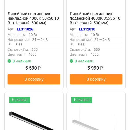
Линейный светильник
Линейный светильник
накладной 4000K 50x50 10
подвесной 4000K 35x35 10
Вт (Черный, 500 мм)
Вт (Черный, 500 мм)
LL311026 (Черный)
LL312010 (Черный)
Арт.:
LL311026
Арт.:
LL312010
LL311026
LL312010
Мощность:
10 Вт
Мощность:
10 Вт
Напряжение:
24 — 24 В
Напряжение:
24 — 24 В
IP:
IP 33
IP:
IP 33
Св.поток,Лм:
600
Св.поток,Лм:
550
Цвет.темп:
4000
Цвет.темп:
4000
В наличии
В наличии
5 590
5 990
₽
₽
В корзину
В корзину
Новинка!
Новинка!