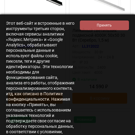
Этот веб-сайт и встроенные в него
инструменты третьих сторон,
Линейный светильник
Линейный светильник
включая сервисы аналитики
встраиваемый 3000K
подвесной 4000K 50x50 30
«Яндекс.Метрика» и «Google
50x35 20 Вт (Черный, 1 м)
Вт (Серебро, 1,5 м)
LL313011 (Черный)
LL312022 (Серебро)
Analytics», обрабатывают
Арт.:
LL313011
Арт.:
LL312022
LL313011
LL312022
персональные данные и
Мощность:
20 Вт
Мощность:
30 Вт
используют файлы cookie,
Напряжение:
24 — 24 В
Напряжение:
24 — 24 В
пиксели, теги и другие
IP:
IP 33
IP:
IP 33
идентификаторы. Эти технологии
Св.поток,Лм:
1100
Св.поток,Лм:
2400
необходимы для
Цвет.темп:
3000
Цвет.темп:
4000
функционирования сайта,
В наличии
В наличии
анализа его работы, отображения
7 990
14 590
₽
₽
персонализированного контента,
итд, как описано в Политике
В корзину
В корзину
конфиденциальности. Нажимая
на кнопку «Принять», вы
соглашаетесь с использованием
указанных технологий и
Новинка!
Новинка!
подтверждаете свое согласие на
обработку персональных данных,
в соответствии с условиями,