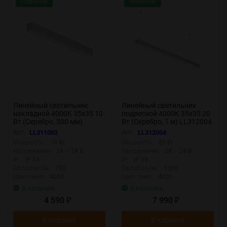
Новинка!
Новинка!
Линейный светильник
Линейный светильник
накладной 4000K 35x35 10
подвесной 4000K 35x35 20
Вт (Серебро, 500 мм)
Вт (Серебро, 1 м) LL312004
LL311002 (Серебро)
(Серебро) LL312004
Арт.:
LL311002
Арт.:
LL312004
LL311002
Мощность:
10 Вт
Мощность:
20 Вт
Напряжение:
24 — 24 В
Напряжение:
24 — 24 В
IP:
IP 33
IP:
IP 33
Св.поток,Лм:
750
Св.поток,Лм:
1500
Цвет.темп:
4000
Цвет.темп:
4000
В наличии
В наличии
4 590
7 990
₽
₽
В корзину
В корзину