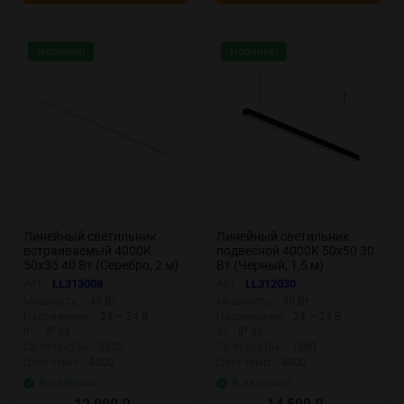
Новинка!
Новинка!
Линейный светильник
Линейный светильник
встраиваемый 4000K
подвесной 4000K 50x50 30
50x35 40 Вт (Серебро, 2 м)
Вт (Черный, 1,5 м)
LL313008 (Серебро)
LL312030 (Черный)
Арт.:
LL313008
Арт.:
LL312030
LL313008
LL312030
Мощность:
40 Вт
Мощность:
30 Вт
Напряжение:
24 — 24 В
Напряжение:
24 — 24 В
IP:
IP 33
IP:
IP 33
Св.поток,Лм:
3000
Св.поток,Лм:
1800
Цвет.темп:
4000
Цвет.темп:
4000
В наличии
В наличии