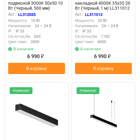
подвесной 3000K 50x50 10
накладной 4000K 35x35 20
Вт (Черный, 500 мм)
Вт (Черный, 1 м) LL311012
LL312025 (Черный)
(Черный) LL311012
Арт.:
LL312025
Арт.:
LL311012
LL312025
Мощность:
10 Вт
Мощность:
20 Вт
Напряжение:
24 — 24 В
Напряжение:
24 — 24 В
IP:
IP 33
IP:
IP 33
Св.поток,Лм:
600
Св.поток,Лм:
1100
Цвет.темп:
3000
Цвет.темп:
4000
В наличии
В наличии
6 990
6 990
₽
₽
В корзину
В корзину
Новинка!
Новинка!