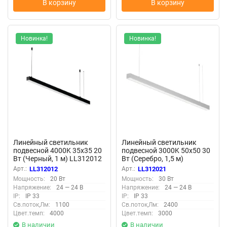
В корзину
В корзину
Новинка!
Новинка!
Линейный светильник
Линейный светильник
подвесной 4000K 35x35 20
подвесной 3000K 50x50 30
Вт (Черный, 1 м) LL312012
Вт (Серебро, 1,5 м)
(Черный) LL312012
LL312021 (Серебро)
Арт.:
LL312012
Арт.:
LL312021
LL312021
Мощность:
20 Вт
Мощность:
30 Вт
Напряжение:
24 — 24 В
Напряжение:
24 — 24 В
IP:
IP 33
IP:
IP 33
Св.поток,Лм:
1100
Св.поток,Лм:
2400
Цвет.темп:
4000
Цвет.темп:
3000
В наличии
В наличии