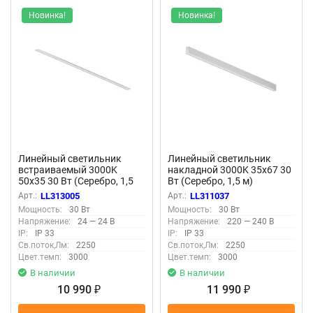
Новинка!
Новинка!
Линейный светильник
Линейный светильник
встраиваемый 3000K
накладной 3000K 35x67 30
50x35 30 Вт (Серебро, 1,5
Вт (Серебро, 1,5 м)
м) LL313005 (Серебро)
LL311037 (Серебро)
Арт.:
LL313005
Арт.:
LL311037
LL313005
LL311037
Мощность:
30 Вт
Мощность:
30 Вт
Напряжение:
24 — 24 В
Напряжение:
220 — 240 В
IP:
IP 33
IP:
IP 33
Св.поток,Лм:
2250
Св.поток,Лм:
2250
Цвет.темп:
3000
Цвет.темп:
3000
В наличии
В наличии
10 990
11 990
₽
₽