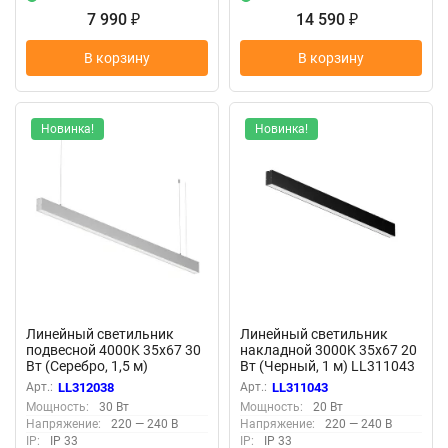
7 990
14 590
₽
₽
В корзину
В корзину
Новинка!
Новинка!
Линейный светильник
Линейный светильник
подвесной 4000K 35x67 30
накладной 3000K 35x67 20
Вт (Серебро, 1,5 м)
Вт (Черный, 1 м) LL311043
LL312038 (Серебро)
(Черный) LL311043
Арт.:
LL312038
Арт.:
LL311043
LL312038
Мощность:
30 Вт
Мощность:
20 Вт
Напряжение:
220 — 240 В
Напряжение:
220 — 240 В
IP:
IP 33
IP:
IP 33