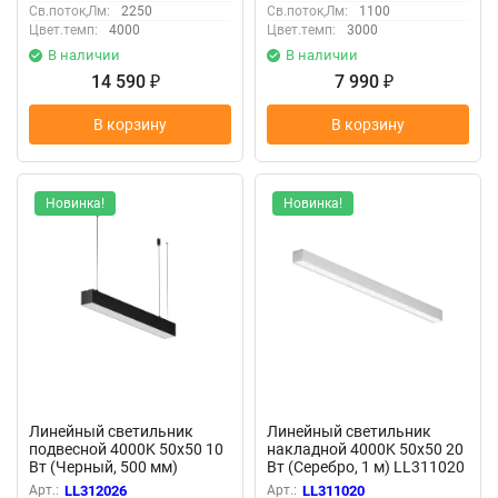
Св.поток,Лм:
2250
Св.поток,Лм:
1100
Цвет.темп:
4000
Цвет.темп:
3000
В наличии
В наличии
14 590
7 990
₽
₽
В корзину
В корзину
Новинка!
Новинка!
Линейный светильник
Линейный светильник
подвесной 4000K 50x50 10
накладной 4000K 50x50 20
Вт (Черный, 500 мм)
Вт (Серебро, 1 м) LL311020
LL312026 (Черный)
(Серебро) LL311020
Арт.:
LL312026
Арт.:
LL311020