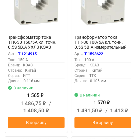
Трансформатор тока
Трансформатор тока
ТТК-30 150/5А кл. точн.
ТТК-30 100/5А кл. точн.
0.5S 5В.А УХЛ3 КЭАЗ
0.5S 5В.А измерительный
239702
УХЛ3 КЭАЗ 318639
Арт.:
T-1214915
Арт.:
T-1593622
Ток:
150 А
Ток:
100 А
Бренд:
КЭАЗ
Бренд:
КЭАЗ
Страна:
Китай
Страна:
Китай
Серия:
ИТТ
Серия:
ТТК
Длина:
0.116 мм
Длина:
0.105 мм
В наличии
1 565
В наличии
₽
1 570
1 486,75
/
₽
₽
1 408,50
1 491,50
/
1 413
₽
₽
₽
В корзину
В корзину