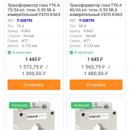
Трансформатор тока ТТК-А
Трансформатор тока ТТК-А
75/5А кл. точн. 0.5S 5В.А
80/5А кл. точн. 0.5S 5В.А
измерительный УХЛ3 КЭАЗ
измерительный УХЛ3 КЭАЗ
219664
219665
Арт.:
T-328793
Арт.:
T-328795
Ток:
75 А
Ток:
80 А
Бренд:
КЭАЗ
Бренд:
КЭАЗ
Страна:
Китай
Страна:
Китай
Серия:
ИТТ
Серия:
ИТТ
Длина:
0.133 мм
Длина:
0.132 мм
В наличии
В наличии
1 445
1 645
₽
₽
1 372,75
/
1 562,75
/
₽
₽
1 300,50
1 480,50
₽
₽
В корзину
В корзину
Новинка!
Новинка!