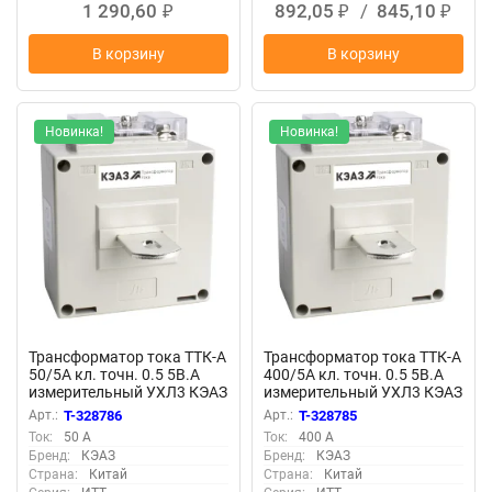
1 290,60
892,05
/
845,10
₽
₽
₽
В корзину
В корзину
Новинка!
Новинка!
Трансформатор тока ТТК-А
Трансформатор тока ТТК-А
50/5А кл. точн. 0.5 5В.А
400/5А кл. точн. 0.5 5В.А
измерительный УХЛ3 КЭАЗ
измерительный УХЛ3 КЭАЗ
219608
219607
Арт.:
T-328786
Арт.:
T-328785
Ток:
50 А
Ток:
400 А
Бренд:
КЭАЗ
Бренд:
КЭАЗ
Страна:
Китай
Страна:
Китай