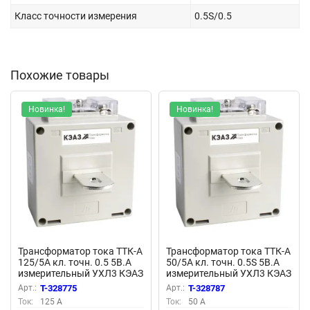
Класс точности измерения
0.5S/0.5
Похожие товары
Новинка!
Новинка!
Трансформатор тока ТТК-А
Трансформатор тока ТТК-А
125/5А кл. точн. 0.5 5В.А
50/5А кл. точн. 0.5S 5В.А
измерительный УХЛ3 КЭАЗ
измерительный УХЛ3 КЭАЗ
219602
219662
Арт.:
T-328775
Арт.:
T-328787
Ток:
125 А
Ток:
50 А