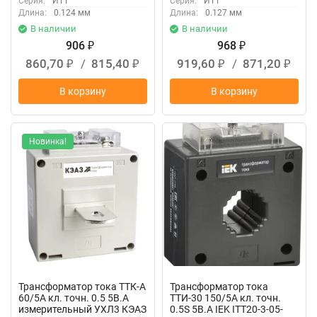
Серия:
ИТТ
Серия:
ИТТ
Длина:
0.124 мм
Длина:
0.127 мм
В наличии
В наличии
906
968
₽
₽
860,70
/
815,40
919,60
/
871,20
₽
₽
₽
₽
В корзину
В корзину
Новинка!
Трансформатор тока ТТК-А
Трансформатор тока
60/5А кл. точн. 0.5 5В.А
ТТИ-30 150/5А кл. точн.
измерительный УХЛ3 КЭАЗ
0.5S 5В.А IEK ITT20-3-05-