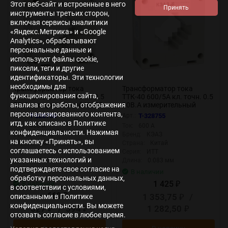
Этот веб-сайт и встроенные в него
инструменты третьих сторон,
включая сервисы аналитики
«Яндекс.Метрика» и «Google
Analytics», обрабатывают
персональные данные и
используют файлы cookie,
пиксели, теги и другие
идентификаторы. Эти технологии
необходимы для
Трансформатор тока
Трансформатор тока
функционирования сайта,
ТТК-40 400/5А кл. точн. 0.5
ТТК-40 600/5А кл. точн. 0.5
анализа его работы, отображения
5В.А измерительный УХЛ3
10В.А измерительный
КЭАЗ 219597
УХЛ3 КЭАЗ 219621
персонализированного контента,
Арт.:
T-328750
Арт.:
T-328755
итд, как описано в Политике
Ток:
400 А
Ток:
600 А
конфиденциальности. Нажимая
Бренд:
КЭАЗ
Бренд:
КЭАЗ
на кнопку «Принять», вы
Страна:
Китай
Страна:
Китай
соглашаетесь с использованием
Серия:
ИТТ
Серия:
ИТТ
указанных технологий и
Длина:
0.116 мм
Длина:
0.083 мм
подтверждаете свое согласие на
В наличии
обработку персональных данных,
1 425
В наличии
₽
в соответствии с условиями,
660
1 353,75
/
описанными в Политике
₽
₽
конфиденциальности. Вы можете
627
/
594
1 282,50
₽
₽
₽
отозвать согласие в любое время.