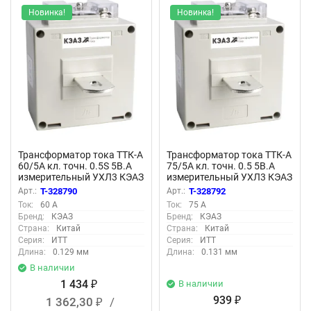
Новинка!
Новинка!
Трансформатор тока ТТК-А
Трансформатор тока ТТК-А
60/5А кл. точн. 0.5S 5В.А
75/5А кл. точн. 0.5 5В.А
измерительный УХЛ3 КЭАЗ
измерительный УХЛ3 КЭАЗ
219663
219612
Арт.:
T-328790
Арт.:
T-328792
Ток:
60 А
Ток:
75 А
Бренд:
КЭАЗ
Бренд:
КЭАЗ
Страна:
Китай
Страна:
Китай
Серия:
ИТТ
Серия:
ИТТ
Длина:
0.129 мм
Длина:
0.131 мм
В наличии
1 434
В наличии
₽
939
1 362,30
/
₽
₽