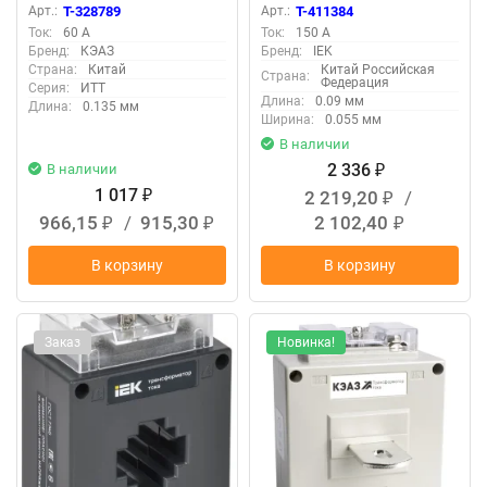
219610
0150
Арт.:
T-328789
Арт.:
T-411384
Ток:
60 А
Ток:
150 А
Бренд:
КЭАЗ
Бренд:
IEK
Страна:
Китай
Китай Российская
Страна:
Федерация
Серия:
ИТТ
Длина:
0.09 мм
Длина:
0.135 мм
Ширина:
0.055 мм
В наличии
2 336
В наличии
₽
1 017
2 219,20
/
₽
₽
966,15
/
915,30
2 102,40
₽
₽
₽
В корзину
В корзину
Заказ
Новинка!