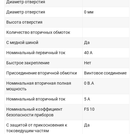
Диаметр отверстия
Диаметр отверстия
0 мм
Высота отверстия
Количество вторичных обмоток
С медной шиной
Да
Номинальный первичный ток
40 А
Быстрое закрепление
Нет
Присоединение вторичной обмотки
Винтовое соединение
Номинальная вторичная полная
0 В.А
мощность
Номинальный вторичный ток
5 А
Номинальный коэффициент
FS 10
безопасности приборов
С защитой от прикосновения к
Да
токоведущим частям