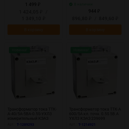
1 499
В наличии
₽
944
1 424,05
/
₽
₽
1 349,10
896,80
/
849,60
₽
₽
₽
В корзину
В корзину
Новинка!
Новинка!
Трансформатор тока ТТК-
Трансформатор тока ТТК-А
А-40/5А-5ВА-0.5S-УХЛ3
600/5А кл. точн. 0.5S 5В.А
измерительный КЭАЗ
УХЛ3 КЭАЗ 239699
282981
Арт.:
T-1289293
Арт.:
T-1214921