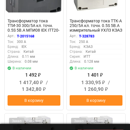
Трансформатор тока
Трансформатор тока ТТК-А
ТТИ-30 300/5А кл. точн.
250/5А кл. точн. 0.5S 5В.А
0.5S 5В.А МПИ08 IEK ITT20-
измерительный УХЛ3 КЭАЗ
3-05-0300-08
219661
Арт.:
T-2015168
Арт.:
T-328783
Ток:
300 А
Ток:
250 А
Бренд:
IEK
Бренд:
КЭАЗ
Страна:
Китай
Страна:
Китай
Длина:
0.11 мм
Серия:
ИТТ
Ширина:
0.08 мм
Длина:
0.128 мм
В наличии
В наличии
1 492
1 401
₽
₽
1 417,40
/
1 330,95
/
₽
₽
1 342,80
1 260,90
₽
₽
В корзину
В корзину
Заказ
Заказ